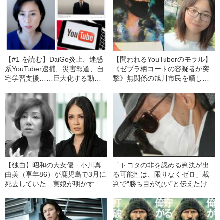
【#1 を読む】DaiGo炎上、迷惑
【問われるYouTuberのモラル】
系YouTuber逮捕、災害報道、自
《ゼブラ柄コートの容疑者が突
宅学習支援……巨大化する動画
撃》無関係の旭川市民を晒しま
プラットフォームの光と影
くる“迷惑ユーチューバー”被害続
出【1名逮捕】
【独自】昭和の大女優・小川真
「トヨタの非を認める判決が出
由美（享年86）が鹿児島で3月に
る可能性は、限りなくゼロ」裁
死去していた 実娘が明かす
判で“勝ち目がない”と伝えたけれ
「毒母」の素顔と空白の晩年
ど…《池袋暴走事故》父・飯塚
幸三を説得できなかった「長男
の葛藤」