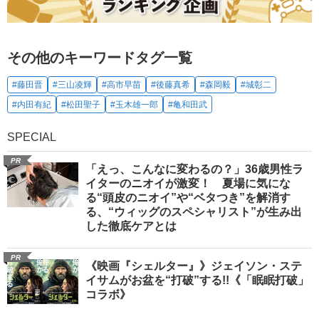
その他のキーワードタグ一覧
#藤田晋
#三山凌輝
#高市早苗
#後藤真希
#森岡毅
#城彰二
#内田有紀
#松田聖子
#玉木雄一郎
#亀和田武
SPECIAL
PR
「えっ、こんなに変わるの？」36歳男性ラ
イターのニオイが激変！ 夏場に気にな
る“頭皮のニオイ”や“ベタつき”を解消す
る、“ウィッグのスペシャリスト”が生み出
した徹底ケアとは
PR
《映画『シェルター』》ジェイソン・ステ
イサムがお盆を“打破”する!!《「眠眠打破」
コラボ》