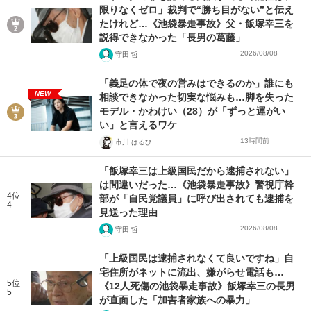
限りなくゼロ」裁判で“勝ち目がない”と伝え
たけれど…《池袋暴走事故》父・飯塚幸三を
説得できなかった「長男の葛藤」
2026/08/08
守田 哲
「義足の体で夜の営みはできるのか」誰にも
NEW
相談できなかった切実な悩みも…脚を失った
モデル・かわけい（28）が「ずっと運がい
い」と言えるワケ
13時間前
市川 はるひ
「飯塚幸三は上級国民だから逮捕されない」
は間違いだった…《池袋暴走事故》警視庁幹
4位
部が「自民党議員」に呼び出されても逮捕を
4
見送った理由
2026/08/08
守田 哲
「上級国民は逮捕されなくて良いですね」自
宅住所がネットに流出、嫌がらせ電話も…
5位
《12人死傷の池袋暴走事故》飯塚幸三の長男
5
が直面した「加害者家族への暴力」