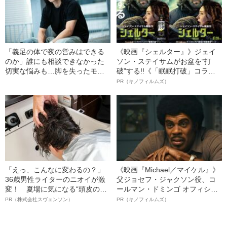
「義足の体で夜の営みはできる
《映画『シェルター』》ジェイ
のか」誰にも相談できなかった
ソン・ステイサムがお盆を“打
切実な悩みも…脚を失ったモデ
破”する!!《「眠眠打破」コラ
ル・かわけい（28）が「ずっと
ボ》
PR（キノフィルムズ）
運がいい」と言えるワケ
「えっ、こんなに変わるの？」
《映画『Michael／マイケル』》
36歳男性ライターのニオイが激
父ジョセフ・ジャクソン役、コ
変！ 夏場に気になる“頭皮のニ
ールマン・ドミンゴ オフィシャ
オイ”や“ベタつき”を解消す
ルインタビュー“観客を魅了した
PR（株式会社スヴェンソン）
PR（キノフィルムズ）
る、“ウィッグのスペシャリス
名優、複雑な父親像への想いを
ト”が生み出した徹底ケアとは
語る”《日本興収70億円突破》