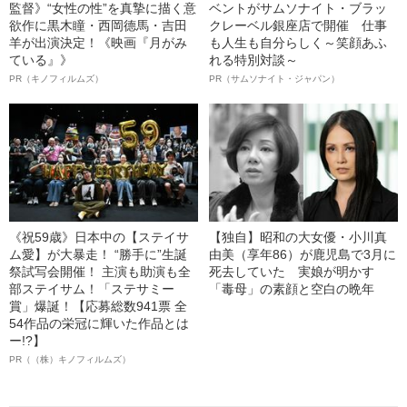
監督》“女性の性”を真摯に描く意
ベントがサムソナイト・ブラッ
欲作に黒木瞳・西岡德馬・吉田
クレーベル銀座店で開催 仕事
羊が出演決定！《映画『月がみ
も人生も自分らしく～笑顔あふ
ている』》
れる特別対談～
PR（キノフィルムズ）
PR（サムソナイト・ジャパン）
《祝59歳》日本中の【ステイサ
【独自】昭和の大女優・小川真
ム愛】が大暴走！ “勝手に”生誕
由美（享年86）が鹿児島で3月に
祭試写会開催！ 主演も助演も全
死去していた 実娘が明かす
部ステイサム！「ステサミー
「毒母」の素顔と空白の晩年
賞」爆誕！【応募総数941票 全
54作品の栄冠に輝いた作品とは
ー!?】
PR（（株）キノフィルムズ）