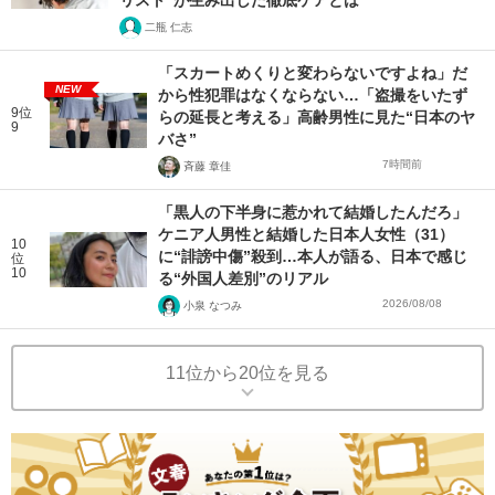
リスト”が生み出した徹底ケアとは
二瓶 仁志
「スカートめくりと変わらないですよね」だ
NEW
から性犯罪はなくならない…「盗撮をいたず
9位
らの延長と考える」高齢男性に見た“日本のヤ
9
バさ”
7時間前
斉藤 章佳
「黒人の下半身に惹かれて結婚したんだろ」
ケニア人男性と結婚した日本人女性（31）
10
に“誹謗中傷”殺到…本人が語る、日本で感じ
位
10
る“外国人差別”のリアル
2026/08/08
小泉 なつみ
11位から20位を見る