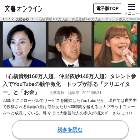
電子版TOP
メニュー
TOP
文藝春秋
〈石橋貴明160万人超、仲里依紗140万人超〉タレント参入でYou
〈石橋貴明160万人超、仲里依紗140万人超〉タレント参
入でYouTubeの競争激化 トップが語る「クリエイタ
ー」と「お金」
「文藝春秋」編集部
2021/08/31
2005年にグローバルでサービスを開始したYouTubeだが、現在では世界中
で投稿される動画の量は毎分あたり500時間を超える巨大プラットフォー
ムへと成長している。昨今では大物芸能人の参入が相次ぎ、さらにコロナ
禍に…
続きを読む