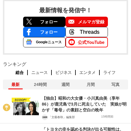
最新情報を発信中！
フォロー
メルマガ登録
フォロー
公式YouTube
Googleニュース
ランキング
総合
ニュース
ビジネス
エンタメ
ライフ
最新
24時間
週間
月間
写真
【独自】昭和の大女優・小川真由美（享年
SCOOP!
86）が鹿児島で3月に死去していた 実娘が明
かす「毒母」の素顔と空白の晩年
15時間前
「文藝春秋」編集部
「トヨタの非を認める判決が出る可能性は、