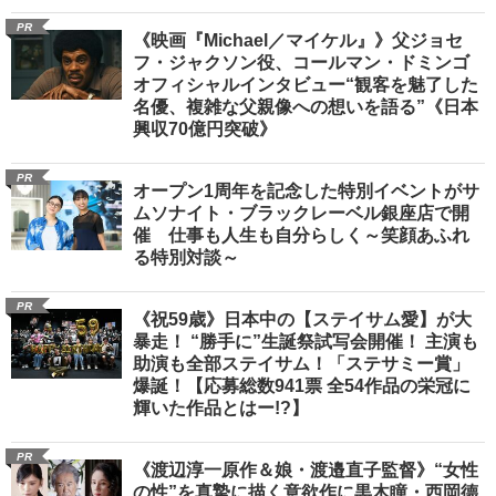
PR
《映画『Michael／マイケル』》父ジョセ
フ・ジャクソン役、コールマン・ドミンゴ
オフィシャルインタビュー“観客を魅了した
名優、複雑な父親像への想いを語る”《日本
興収70億円突破》
PR
オープン1周年を記念した特別イベントがサ
ムソナイト・ブラックレーベル銀座店で開
催 仕事も人生も自分らしく～笑顔あふれ
る特別対談～
PR
《祝59歳》日本中の【ステイサム愛】が大
暴走！ “勝手に”生誕祭試写会開催！ 主演も
助演も全部ステイサム！「ステサミー賞」
爆誕！【応募総数941票 全54作品の栄冠に
輝いた作品とはー!?】
PR
《渡辺淳一原作＆娘・渡邉直子監督》“女性
の性”を真摯に描く意欲作に黒木瞳・西岡德