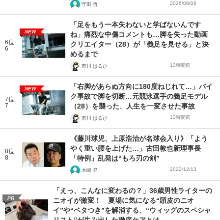
2026/08/08
守田 哲
「足をもう一本失わないと学ばないんです
NEW
ね」痛烈な中傷コメントも…脚を失った動画
6位
クリエイター（28）が「義足を見せる」と決
6
めるまで
13時間前
市川 はるひ
「右脚があらぬ方向に180度ねじれて…」バイ
NEW
ク事故で脚を切断…元競泳選手の義足モデル
7位
7
（28）を襲った、人生を一変させた事故
13時間前
市川 はるひ
《藤川球児、上原浩治が名球会入り》「よう
やく重い腰を上げた…」古田敦也新理事長
8位
8
「特例」乱発は“もろ刃の剣”
2022/12/13
木嶋 昇
「えっ、こんなに変わるの？」36歳男性ライターの
PR
ニオイが激変！ 夏場に気になる“頭皮のニオ
イ”や“ベタつき”を解消する、“ウィッグのスペシャ