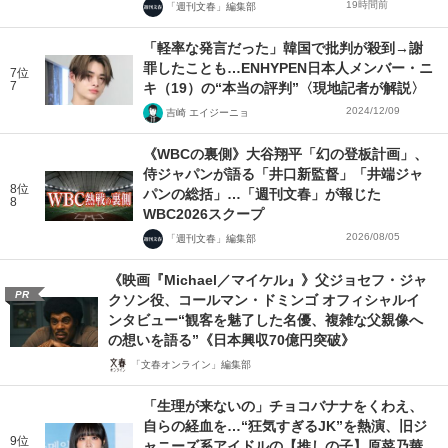
19時間前
「週刊文春」編集部
「軽率な発言だった」韓国で批判が殺到→謝
罪したことも…ENHYPEN日本人メンバー・ニ
7位
7
キ（19）の“本当の評判”〈現地記者が解説〉
2024/12/09
吉崎 エイジーニョ
《WBCの裏側》大谷翔平「幻の登板計画」、
侍ジャパンが語る「井口新監督」「井端ジャ
8位
パンの総括」…「週刊文春」が報じた
8
WBC2026スクープ
2026/08/05
「週刊文春」編集部
《映画『Michael／マイケル』》父ジョセフ・ジャ
PR
クソン役、コールマン・ドミンゴ オフィシャルイ
ンタビュー“観客を魅了した名優、複雑な父親像へ
の想いを語る”《日本興収70億円突破》
「文春オンライン」編集部
「生理が来ないの」チョコバナナをくわえ、
自らの経血を…“狂気すぎるJK”を熱演、旧ジ
9位
ャニーズ系アイドルの【推しの子】原菜乃華