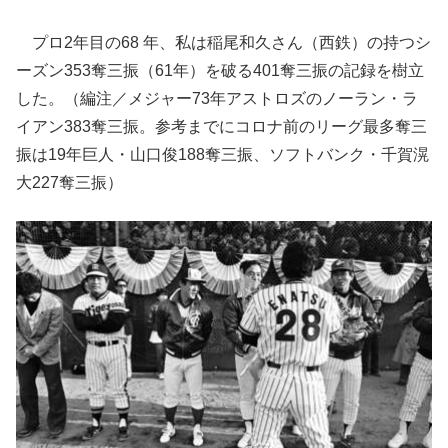
プロ2年目の68 年、私は稲尾和久さん（西鉄）の持つシ
ーズン353奪三振（61年）を破る401奪三振の記録を樹立
した。（編注／メジャー73年アストロズのノーラン・ラ
イアン383奪三振。参考までにコロナ前のリーグ最多奪三
振は19年巨人・山口俊188奪三振、ソフトバンク・千賀滉
大227奪三振）