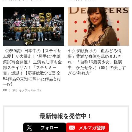
《祝59歳》日本中の【ステイサ
ヤクザ顔負けの「血みどろ情
ム愛】が大暴走！ “勝手に”生誕
事」豊満な身体を舐めまわさ
祭試写会開催！ 主演も助演も全
れ…「自称16歳美少女」怪演
部ステイサム！「ステサミー
中、かたせ梨乃（69）の美しす
賞」爆誕！【応募総数941票 全
ぎる“熟れ方”
54作品の栄冠に輝いた作品とは
ー!?】
PR（（株）キノフィルムズ）
最新情報を発信中！
フォロー
メルマガ登録