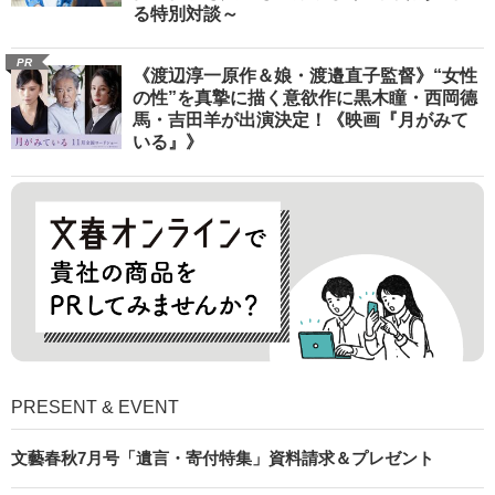
る特別対談～
PR
《渡辺淳一原作＆娘・渡邉直子監督》“女性
の性”を真摯に描く意欲作に黒木瞳・西岡德
馬・吉田羊が出演決定！《映画『月がみて
いる』》
PRESENT & EVENT
文藝春秋7月号「遺言・寄付特集」資料請求＆プレゼント