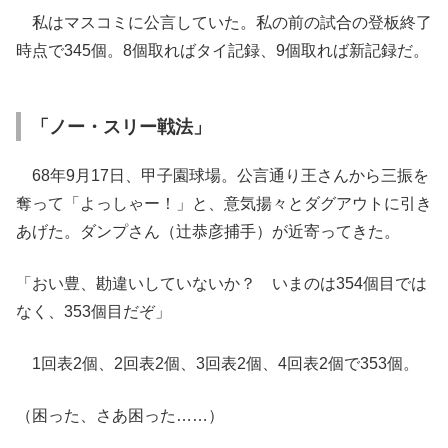
私はマスコミに公言していた。私の前の試合の登板終了
時点で345個。8個取ればタイ記録、9個取れば新記録だ。
「ノー・スリー戦法」
68年9月17日、甲子園球場。公言通り王さんから三振を
奪って「よっしゃー！」と、意気揚々とダグアウトに引き
あげた。ダンプさん（辻恭彦捕手）が近寄ってきた。
「おい豊、勘違いしていないか？ いまのは354個目では
なく、353個目だぞ」
1回表2個、2回表2個、3回表2個、4回表2個で353個。
（困った、さあ困った……）