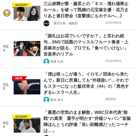
三山凌輝が妻・趣里との「キス・濡れ場禁止
SCOOP!
ルール」を破って既婚の元宝塚女優・花乃ま
りあと連日密会《直撃後にもホテルへ…》
2026/08/04
「週刊文春」編集部
「謝礼はお花でいいですか？」と言われ絶
句…SNSで話題のマッスルフルート奏者・上
4位
原麻衣が語る、プロでも「食べていけない」
4
音楽界のリアル
2026/08/01
我妻 弘崇
「僕は根っこが違う。イロモノ団体から来た
NEW
んで」新日に所属しても“外様扱い”…それで
5位
もスターになった飯伏幸太（44）の「異色す
5
ぎるレスラー人生」
9時間前
飯伏 幸太
「最悪の空気のまま解散」WBC日本代表“敗
SCOOP!
戦”の真実 選手が明かす“井端ジャパン”首脳
6位
陣ほんとうの評価「良い距離感だったコーチ
6
は…」