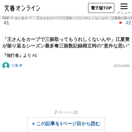
電子版TOP
メニュー
TOP
エンタメ
「王さんをカーブで三振取ってもうれしくないんや」江夏豊が振り返
#1
#2
「王さんをカーブで三振取ってもうれしくないんや」江夏豊
が振り返るシーズン最多奪三振数記録樹立時の“意外な思い”
『強打者』より #1
江夏 豊
2021/10/04
2
/5
ページ目
この記事を1ページ目から読む