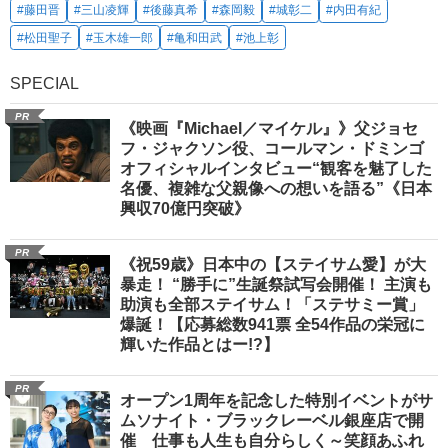
#藤田晋
#三山凌輝
#後藤真希
#森岡毅
#城彰二
#内田有紀
#松田聖子
#玉木雄一郎
#亀和田武
#池上彰
SPECIAL
PR
《映画『Michael／マイケル』》父ジョセ
フ・ジャクソン役、コールマン・ドミンゴ
オフィシャルインタビュー“観客を魅了した
名優、複雑な父親像への想いを語る”《日本
興収70億円突破》
PR
《祝59歳》日本中の【ステイサム愛】が大
暴走！ “勝手に”生誕祭試写会開催！ 主演も
助演も全部ステイサム！「ステサミー賞」
爆誕！【応募総数941票 全54作品の栄冠に
輝いた作品とはー!?】
PR
オープン1周年を記念した特別イベントがサ
ムソナイト・ブラックレーベル銀座店で開
催 仕事も人生も自分らしく～笑顔あふれ