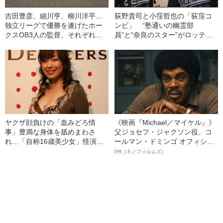
吉田豊彦、細川亨、柳川洋平…
荻野貴司と小窪哲也の「荻窪コ
独立リーグで優勝を遂げたホー
ンビ」 “塾通いの幽霊部
クスOB3人の監督、それぞれの
員”と“奈良のスター”がロッテで
想い
再会するまで
ヤクザ顔負けの「血みどろ情
《映画『Michael／マイケル』》
事」豊満な身体を舐めまわさ
父ジョセフ・ジャクソン役、コ
れ…「自称16歳美少女」怪演
ールマン・ドミンゴ オフィシャ
中、かたせ梨乃（69）の美しす
ルインタビュー“観客を魅了した
PR（キノフィルムズ）
ぎる“熟れ方”
名優、複雑な父親像への想いを
語る”《日本興収70億円突破》