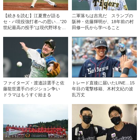
【続きを読む】江夏豊が語る
二軍落ちは吉兆だ スランプの
セ・パ現役強打者への思い…“20
阪神・佐藤輝明が、18年前の村
世紀最高の投手”は現代野球をど
田修一氏から学べること
んな気持ちで見ているのか？
ファイターズ・渡邉諒選手と佐
トレード直後に届いたLINE…15
藤龍世選手のポジション争い
年目の電撃移籍、木村文紀の波
ドラマはもうすぐ始まる
乱万丈