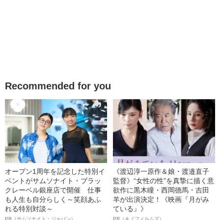
Recommended for you
オープン1周年を記念した特別イ
《渡辺淳一原作＆娘・渡邉直子
ベントがサムソナイト・ブラッ
監督》“女性の性”を真摯に描く意
クレーベル銀座店で開催 仕事
欲作に黒木瞳・西岡德馬・吉田
も人生も自分らしく～笑顔あふ
羊が出演決定！《映画『月がみ
れる特別対談～
ている』》
PR（サムソナイト・ジャパン）
PR（キノフィルムズ）