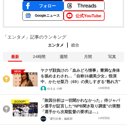
フォロー
公式YouTube
Googleニュース
「エンタメ」記事のランキング
エンタメ
総合
最新
24時間
週間
月間
写真
ヤクザ顔負けの「血みどろ情事」豊満な身体
NEW
を舐めまわされ…「自称16歳美少女」怪演
中、かたせ梨乃（69）の美しすぎる“熟れ方”
16時間前
ゆるま 小林
「敗因分析は一切聞かれなかった」侍ジャパ
SCOOP!
ン選手が証言した“NPB聞き取り調査”の実態
「選手から次期監督の要求は…」
19時間前
「週刊文春」編集部