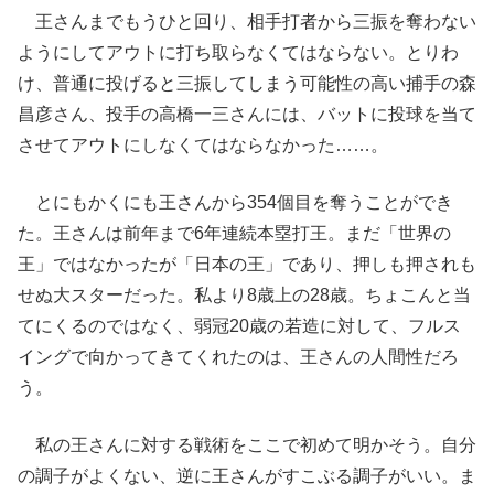
王さんまでもうひと回り、相手打者から三振を奪わない
ようにしてアウトに打ち取らなくてはならない。とりわ
け、普通に投げると三振してしまう可能性の高い捕手の森
昌彦さん、投手の高橋一三さんには、バットに投球を当て
させてアウトにしなくてはならなかった……。
とにもかくにも王さんから354個目を奪うことができ
た。王さんは前年まで6年連続本塁打王。まだ「世界の
王」ではなかったが「日本の王」であり、押しも押されも
せぬ大スターだった。私より8歳上の28歳。ちょこんと当
てにくるのではなく、弱冠20歳の若造に対して、フルス
イングで向かってきてくれたのは、王さんの人間性だろ
う。
私の王さんに対する戦術をここで初めて明かそう。自分
の調子がよくない、逆に王さんがすこぶる調子がいい。ま