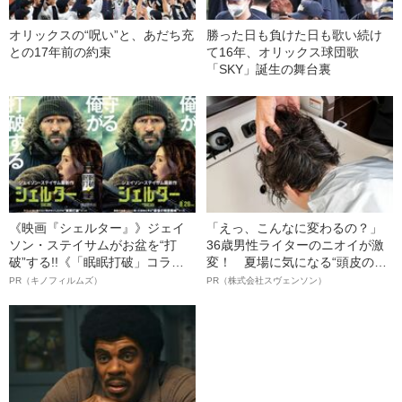
オリックスの“呪い”と、あだち充
勝った日も負けた日も歌い続け
との17年前の約束
て16年、オリックス球団歌
「SKY」誕生の舞台裏
《映画『シェルター』》ジェイ
「えっ、こんなに変わるの？」
ソン・ステイサムがお盆を“打
36歳男性ライターのニオイが激
破”する!!《「眠眠打破」コラ
変！ 夏場に気になる“頭皮のニ
ボ》
オイ”や“ベタつき”を解消す
PR（キノフィルムズ）
PR（株式会社スヴェンソン）
る、“ウィッグのスペシャリス
ト”が生み出した徹底ケアとは