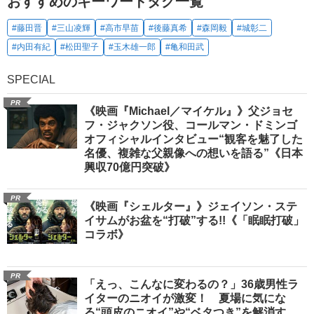
おすすめのキーワードタグ一覧
#藤田晋
#三山凌輝
#高市早苗
#後藤真希
#森岡毅
#城彰二
#内田有紀
#松田聖子
#玉木雄一郎
#亀和田武
SPECIAL
PR
《映画『Michael／マイケル』》父ジョセ
フ・ジャクソン役、コールマン・ドミンゴ
オフィシャルインタビュー“観客を魅了した
名優、複雑な父親像への想いを語る”《日本
興収70億円突破》
PR
《映画『シェルター』》ジェイソン・ステ
イサムがお盆を“打破”する!!《「眠眠打破」
コラボ》
PR
「えっ、こんなに変わるの？」36歳男性ラ
イターのニオイが激変！ 夏場に気にな
る“頭皮のニオイ”や“ベタつき”を解消す