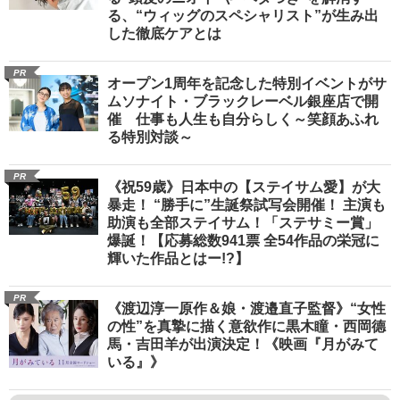
る、“ウィッグのスペシャリスト”が生み出
した徹底ケアとは
PR
オープン1周年を記念した特別イベントがサ
ムソナイト・ブラックレーベル銀座店で開
催 仕事も人生も自分らしく～笑顔あふれ
る特別対談～
PR
《祝59歳》日本中の【ステイサム愛】が大
暴走！ “勝手に”生誕祭試写会開催！ 主演も
助演も全部ステイサム！「ステサミー賞」
爆誕！【応募総数941票 全54作品の栄冠に
輝いた作品とはー!?】
PR
《渡辺淳一原作＆娘・渡邉直子監督》“女性
の性”を真摯に描く意欲作に黒木瞳・西岡德
馬・吉田羊が出演決定！《映画『月がみて
いる』》