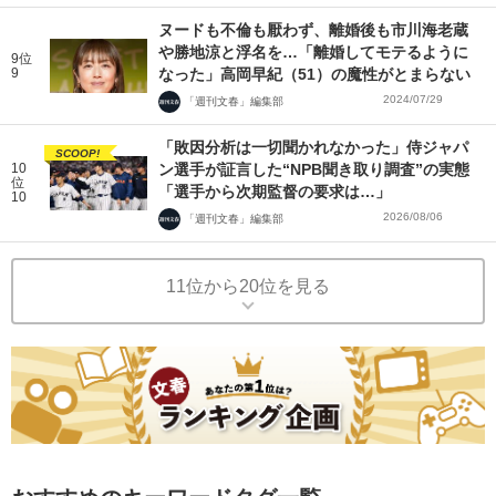
ヌードも不倫も厭わず、離婚後も市川海老蔵
や勝地涼と浮名を…「離婚してモテるように
9位
9
なった」高岡早紀（51）の魔性がとまらない
2024/07/29
「週刊文春」編集部
「敗因分析は一切聞かれなかった」侍ジャパ
SCOOP!
10
ン選手が証言した“NPB聞き取り調査”の実態
位
「選手から次期監督の要求は…」
10
2026/08/06
「週刊文春」編集部
11位から20位を見る