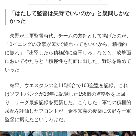
「はたして監督は矢野でいいのか」と疑問しかな
かった
矢野が二軍監督時代、チームの方針として掲げたのが、
「1イニングの攻撃が3球で終わってもいいから、積極的
に振れ」「出塁したら積極的に盗塁しろ」などと、攻撃面
においてやたらと「積極性を前面に出した」野球を進めて
いった。
結果、ウエスタンの全115試合で163盗塁を記録。これ
はソフトバンクが13年に記録した156個の盗塁数を上回
り、リーグ最多記録を更新した。こうした二軍での積極的
采配を評価したフロントが、金本知憲の後釜に矢野を一軍
監督に据えたというわけだ。