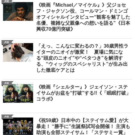
PR
《映画『Michael／マイケル』》父ジョセ
フ・ジャクソン役、コールマン・ドミンゴ
オフィシャルインタビュー“観客を魅了した
名優、複雑な父親像への想いを語る”《日本
興収70億円突破》
PR
「えっ、こんなに変わるの？」36歳男性ラ
イターのニオイが激変！ 夏場に気にな
る“頭皮のニオイ”や“ベタつき”を解消す
る、“ウィッグのスペシャリスト”が生み出
した徹底ケアとは
PR
《映画『シェルター』》ジェイソン・ステ
イサムがお盆を“打破”する!!《「眠眠打破」
コラボ》
PR
《祝59歳》日本中の【ステイサム愛】が大
暴走！ “勝手に”生誕祭試写会開催！ 主演も
助演も全部ステイサム！「ステサミー賞」