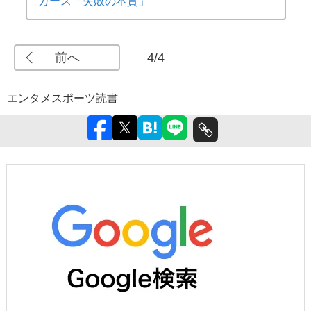
ガース「失敗の本質」
前へ
4/4
エンタメ
スポーツ
読書