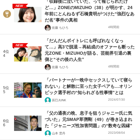
「収録後に泣いていた、って報じられたけ
NEW
ど…」ZONEのMIZUHO（38）が明かす、24
年前にとんねるず石橋貴明がつけた“強烈なあ
だ名”事件の真相
4時間前
佐藤 ちひろ
「だんだんボイトレにも呼ばれなくなっ
NEW
て…」高3で脱退→再結成のオファーも断った
4位
元ZONE・MIZUHOが語る、芸能界引退の裏
4
側と“その後の人生”
4時間前
佐藤 ちひろ
「パートナーが一晩中セックスしていて寝ら
れない」と解散に至った女子ペアも…オリン
5位
5
ピック選手村の“知られざる性事情”とは
2024/07/30
辰巳JUNK
「父の通夜の晩、息子を狙うジャニー氏に気
づいた」元SMAP草彅剛（49）が巻き込まれ
6位
6
た「ジャニーズ性加害問題」の“数奇な因縁”
2023/08/04
山本 雲丹