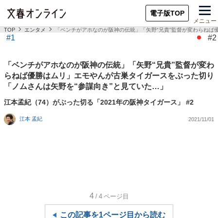
電子版TOP
メニュー
TOP
エンタメ
「ベンチがアホなのが阪神の伝統」「矢野“兄貴”監督が変わらねば
#1
#2
「ベンチがアホなのが阪神の伝統」「矢野“兄貴”監督が変わ
らねば優勝はムリ」エモやんが古巣タイガースをぶった切り
「ノムさんは矢野を“参謀向き”と見ていた…」
江本孟紀（74）がぶった切る「2021年の阪神タイガース」 #2
江本 孟紀
2021/11/01
4
/4
ページ目
この記事を1ページ目から読む