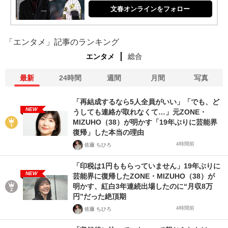
文春オンラインをフォロー
「エンタメ」記事のランキング
エンタメ
総合
最新
24時間
週間
月間
写真
「再結成するなら5人全員がいい」「でも、ど
NEW
うしても連絡が取れなくて…」元ZONE・
MIZUHO（38）が明かす「19年ぶりに芸能界
復帰」した本当の理由
4時間前
佐藤 ちひろ
「印税は1円ももらっていません」19年ぶりに
NEW
芸能界に復帰したZONE・MIZUHO（38）が
明かす、紅白3年連続出場したのに“月収8万
円”だった絶頂期
4時間前
佐藤 ちひろ