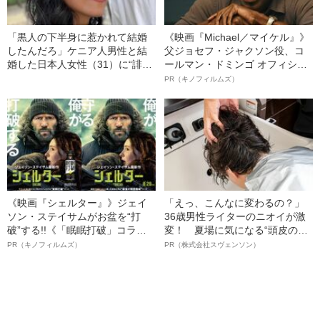
「黒人の下半身に惹かれて結婚
《映画『Michael／マイケル』》
したんだろ」ケニア人男性と結
父ジョセフ・ジャクソン役、コ
婚した日本人女性（31）に“誹謗
ールマン・ドミンゴ オフィシャ
中傷”殺到…本人が語る、日本で
ルインタビュー“観客を魅了した
PR（キノフィルムズ）
感じる“外国人差別”のリアル
名優、複雑な父親像への想いを
語る”《日本興収70億円突破》
《映画『シェルター』》ジェイ
「えっ、こんなに変わるの？」
ソン・ステイサムがお盆を“打
36歳男性ライターのニオイが激
破”する!!《「眠眠打破」コラ
変！ 夏場に気になる“頭皮のニ
ボ》
オイ”や“ベタつき”を解消す
PR（キノフィルムズ）
PR（株式会社スヴェンソン）
る、“ウィッグのスペシャリス
ト”が生み出した徹底ケアとは