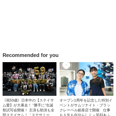
Recommended for you
《祝59歳》日本中の【ステイサ
オープン1周年を記念した特別イ
ム愛】が大暴走！ “勝手に”生誕
ベントがサムソナイト・ブラッ
祭試写会開催！ 主演も助演も全
クレーベル銀座店で開催 仕事
部ステイサム！「ステサミー
も人生も自分らしく～笑顔あふ