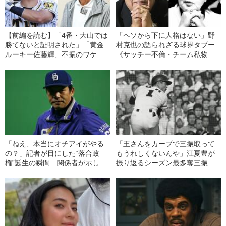
【前編を読む】「4番・大山では
「ヘソから下に人格はない」野
勝てないと証明された」「黄金
村克也の語られざる球界タブー
ルーキー佐藤輝、不振のワケ」
《サッチー不倫・チーム私物
0Bエモやんが語る“歴史的V逸”阪
化》ついに雪解け
神タイガース「失敗の本質」
「ねえ、本当にオチアイがやる
「王さんをカーブで三振取って
の？」記者が目にした“落合政
もうれしくないんや」江夏豊が
権”誕生の瞬間…関係者が示し
振り返るシーズン最多奪三振数
た“アレルギー反応”とは
記録樹立時の“意外な思い”