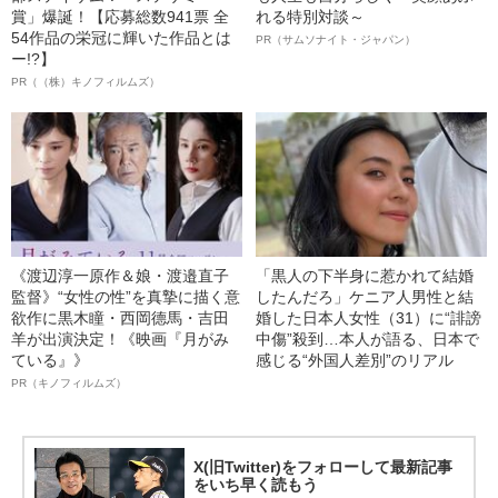
賞」爆誕！【応募総数941票 全
れる特別対談～
54作品の栄冠に輝いた作品とは
PR（サムソナイト・ジャパン）
ー!?】
PR（（株）キノフィルムズ）
《渡辺淳一原作＆娘・渡邉直子
「黒人の下半身に惹かれて結婚
監督》“女性の性”を真摯に描く意
したんだろ」ケニア人男性と結
欲作に黒木瞳・西岡德馬・吉田
婚した日本人女性（31）に“誹謗
羊が出演決定！《映画『月がみ
中傷”殺到…本人が語る、日本で
ている』》
感じる“外国人差別”のリアル
PR（キノフィルムズ）
X(旧Twitter)をフォローして最新記事
をいち早く読もう