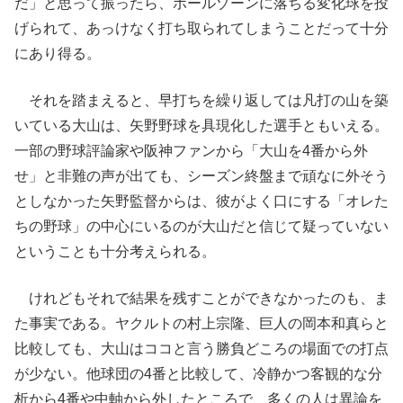
だ」と思って振ったら、ボールゾーンに落ちる変化球を投
げられて、あっけなく打ち取られてしまうことだって十分
にあり得る。
それを踏まえると、早打ちを繰り返しては凡打の山を築
いている大山は、矢野野球を具現化した選手ともいえる。
一部の野球評論家や阪神ファンから「大山を4番から外
せ」と非難の声が出ても、シーズン終盤まで頑なに外そう
としなかった矢野監督からは、彼がよく口にする「オレた
ちの野球」の中心にいるのが大山だと信じて疑っていない
ということも十分考えられる。
けれどもそれで結果を残すことができなかったのも、ま
た事実である。ヤクルトの村上宗隆、巨人の岡本和真らと
比較しても、大山はココと言う勝負どころの場面での打点
が少ない。他球団の4番と比較して、冷静かつ客観的な分
析から4番や中軸から外したところで、多くの人は異論を