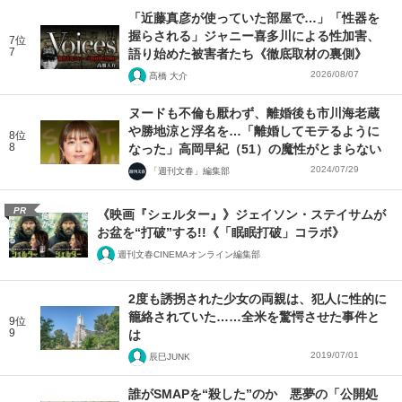
「近藤真彦が使っていた部屋で…」「性器を
握らされる」ジャニー喜多川による性加害、
7位
7
語り始めた被害者たち《徹底取材の裏側》
2026/08/07
髙橋 大介
ヌードも不倫も厭わず、離婚後も市川海老蔵
や勝地涼と浮名を…「離婚してモテるように
8位
8
なった」高岡早紀（51）の魔性がとまらない
2024/07/29
「週刊文春」編集部
PR
《映画『シェルター』》ジェイソン・ステイサムが
お盆を“打破”する!!《「眠眠打破」コラボ》
週刊文春CINEMAオンライン編集部
2度も誘拐された少女の両親は、犯人に性的に
籠絡されていた……全米を驚愕させた事件と
9位
9
は
2019/07/01
辰巳JUNK
誰がSMAPを“殺した”のか 悪夢の「公開処