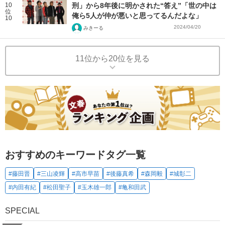
10
刑」から8年後に明かされた“答え”「世の中は
位
俺ら5人が仲が悪いと思ってるんだよな」
10
2024/04/20
みきーる
11位から20位を見る
おすすめのキーワードタグ一覧
#藤田晋
#三山凌輝
#高市早苗
#後藤真希
#森岡毅
#城彰二
#内田有紀
#松田聖子
#玉木雄一郎
#亀和田武
SPECIAL