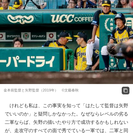
金本前監督と矢野監督（2019年） ©文藝春秋
けれども私は、この事実を知って「はたして監督は矢野
でいいのか」と疑問しかなかった。なぜならレベルの劣る
二軍ならば、矢野の描いたやり方で成功するかもしれない
が、走攻守のすべての面で秀でている一軍では、二軍と同