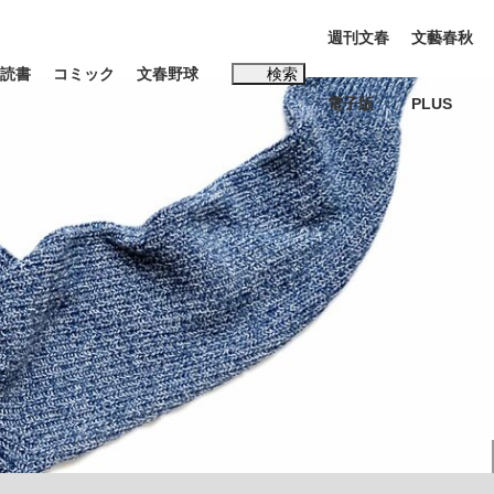
週刊文春
文藝春秋
読書
コミック
文春野球
検索
電子版
PLUS
インタビュー
読書
#松田聖子
む将棋
BC日本代表“敗戦”の真実 選手が明かす...