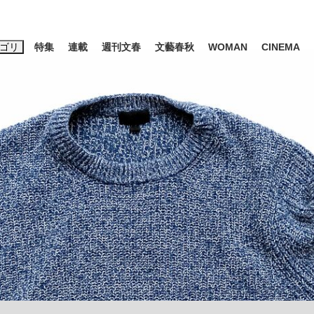
ゴリ
特集
連載
週刊文春
文藝春秋
WOMAN
CINEMA
キーワード入力
ス
エンタメ
ライフ
ビジネス
ーワードタグ一覧
山凌輝
#高市早苗
#後藤真希
#森岡毅
#城彰二
#内田有紀
観る将棋、読
#亀和田武
て明かした日本代表監督に...
「最悪の空気のまま解散」W