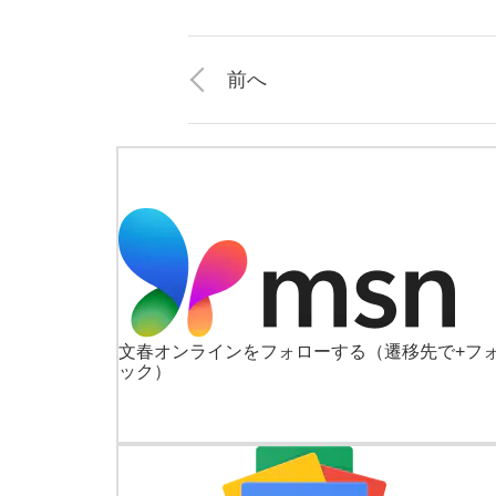
前へ
文春オンラインをフォローする
（遷移先で+フ
ック）