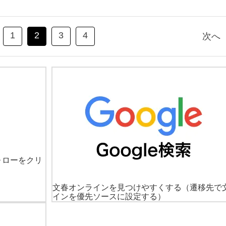
1
2
3
4
次へ
ォローをクリ
文春オンラインを見つけやすくする
（遷移先で
インを優先ソースに設定する）