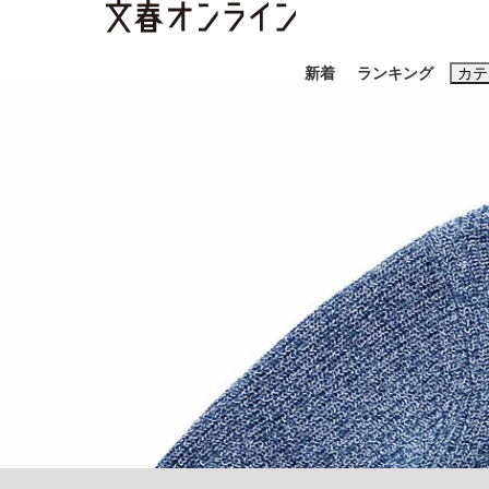
新着
ランキング
カテ
スクープ
ニュー
おすすめのキ
#藤田晋
#三
#玉木雄一郎
「90%は失敗する。でも…」本田圭佑が初め
終戦から81年