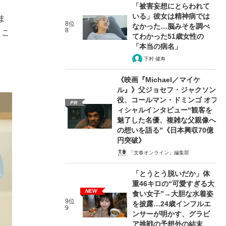
「被害妄想にとらわれて
いる」彼女は精神病では
ま
8位
なかった…脳みそを調べ
8
。こ
てわかった51歳女性の
「本当の病名」
下村 健寿
《映画『Michael／マイケ
ル』》父ジョセフ・ジャクソン
役、コールマン・ドミンゴ オフ
PR
ィシャルインタビュー“観客を
魅了した名優、複雑な父親像へ
の想いを語る”《日本興収70億
円突破》
「文春オンライン」編集部
「とうとう脱いだか」体
重46キロの“可愛すぎる大
NEW
食い女子”→大胆な水着姿
9位
を披露…24歳インフルエ
9
ンサーが明かす、グラビ
ア挑戦の予想外の結末