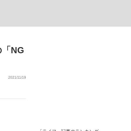
ない資産運用のすべて
「NG
が悲しい」『北の国から』倉本聰氏（91...
2021/11/19