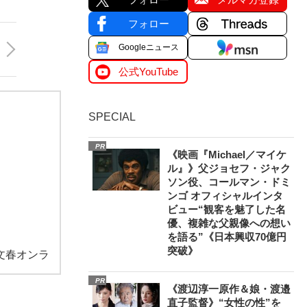
フォロー
Googleニュース
公式YouTube
SPECIAL
PR
《映画『Michael／マイケ
ル』》父ジョセフ・ジャク
ソン役、コールマン・ドミ
ンゴ オフィシャルインタ
ビュー“観客を魅了した名
優、複雑な父親像への想い
を語る”《日本興収70億円
突破》
文春オンラ
PR
《渡辺淳一原作＆娘・渡邉
直子監督》“女性の性”を