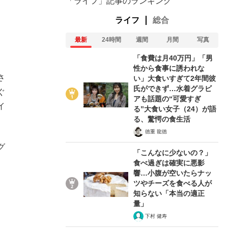
「ライフ」記事のランキング
ライフ
総合
。
最新
24時間
週間
月間
写真
「食費は月40万円」「男
性から食事に誘われな
さ
い」大食いすぎて2年間彼
氏ができず…水着グラビ
ぐ
アも話題の“可愛すぎ
イ
る”大食い女子（24）が語
る、驚愕の食生活
徳重 龍徳
グ
「こんなに少ないの？」
食べ過ぎは確実に悪影
響…小腹が空いたらナッ
ツやチーズを食べる人が
知らない「本当の適正
量」
下村 健寿