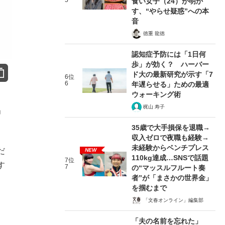
5
食い女子（24）が明か
す、“やらせ疑惑”への本
音
徳重 龍徳
認知症予防には「1日何
歩」が効く？ ハーバー
ド大の最新研究が示す「7
6位
6
年遅らせる」ための最適
ウォーキング術
梶山 寿子
」
35歳で大手損保を退職→
収入ゼロで夜職も経験→
未経験からベンチプレス
だ
NEW
110kg達成…SNSで話題
7位
す
7
の“マッスルフルート奏
者”が「まさかの世界金」
を掴むまで
「文春オンライン」編集部
「夫の名前を忘れた」