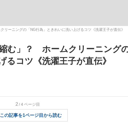
いまさら聞け
クリーニングの「NG行為」ときれいに洗い上げるコツ《洗濯王子が直伝》
縮む」？ ホームクリーニングの
手が証言した“NPB聞...
「クマが悪者扱いされているの
げるコツ《洗濯王子が直伝》
2
/4
ページ目
もっと見る
この記事を1ページ目から読む
カー日本代表・森保一監督...