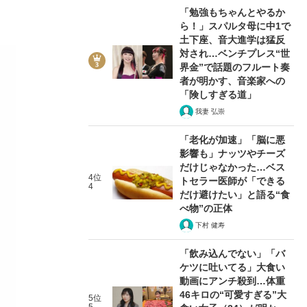
「勉強もちゃんとやるか
ら！」スパルタ母に中1で
土下座、音大進学は猛反
対され…ベンチプレス“世
界金”で話題のフルート奏
者が明かす、音楽家への
「険しすぎる道」
我妻 弘崇
「老化が加速」「脳に悪
影響も」ナッツやチーズ
だけじゃなかった…ベス
4位
トセラー医師が「できる
4
だけ避けたい」と語る“食
べ物”の正体
下村 健寿
「飲み込んでない」「バ
ケツに吐いてる」大食い
動画にアンチ殺到…体重
46キロの“可愛すぎる”大
5位