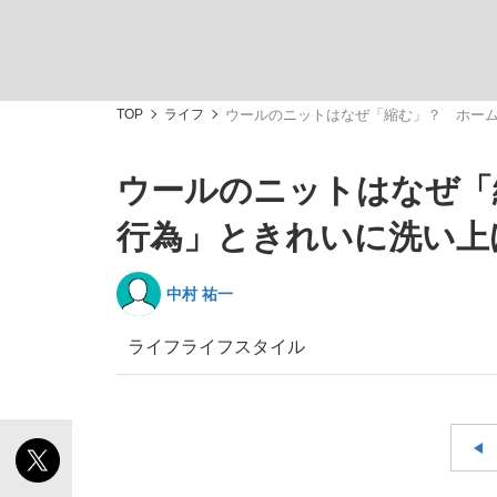
TOP
ライフ
ウールのニットはなぜ「縮む」？ ホーム
ウールのニットはなぜ「
「敗因分析は一切聞かれなかった」侍ジャパン選
キングの誕生を、目撃せよ。
行為」ときれいに洗い上
中村 祐一
ライフ
ライフスタイル
the Style
「目標達成できなかったからと言って…」サッ