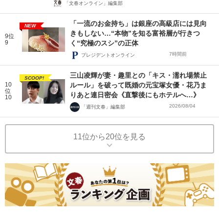
「文春オンライン」編集部
「一流のお金持ち」は銀座の高級店には見向
NEW
きもしない…“本物”を知る富裕層が行きつ
9位
9
く“究極のスシ”の正体
7時間前
プレジデントオンライン
三山凌輝が妻・趣里との「キス・濡れ場禁止
SCOOP!
10
ルール」を破って既婚の元宝塚女優・花乃ま
位
りあと連日密会《直撃後にもホテルへ…》
10
2026/08/04
「週刊文春」編集部
11位から20位を見る