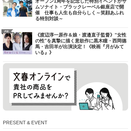
オープン1周年を記念した特別イベントがサ
ムソナイト・ブラックレーベル銀座店で開
催 仕事も人生も自分らしく～笑顔あふれ
る特別対談～
PR
《渡辺淳一原作＆娘・渡邉直子監督》“女性
の性”を真摯に描く意欲作に黒木瞳・西岡德
馬・吉田羊が出演決定！《映画『月がみて
いる』》
PRESENT & EVENT