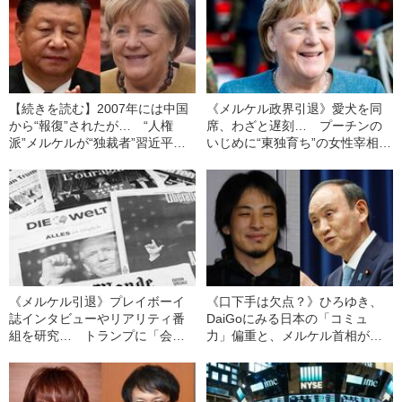
【続きを読む】2007年には中国
《メルケル政界引退》愛犬を同
から“報復”されたが… “人権
席、わざと遅刻… プーチンの
派”メルケルが“独裁者”習近平か
いじめに“東独育ち”の女性宰相が
ら国益を守り抜いた“秘策”
放った“痛烈な”一言
《メルケル引退》プレイボーイ
《口下手は欠点？》ひろゆき、
誌インタビューやリアリティ番
DaiGoにみる日本の「コミュ
組を研究… トランプに「会談
力」偏重と、メルケル首相が共
は大成功だった」と言わせた、
感を呼んだ“本当の理由”
女性リーダーの"猛獣使い”術