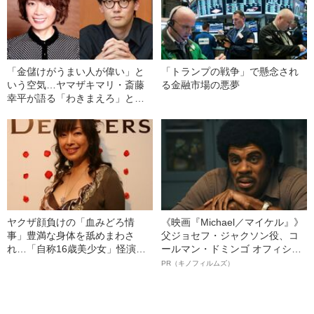
「金儲けがうまい人が偉い」と
「トランプの戦争」で懸念され
いう空気…ヤマザキマリ・斎藤
る金融市場の悪夢
幸平が語る「わきまえろ」とい
う圧力の正体
ヤクザ顔負けの「血みどろ情
《映画『Michael／マイケル』》
事」豊満な身体を舐めまわさ
父ジョセフ・ジャクソン役、コ
れ…「自称16歳美少女」怪演
ールマン・ドミンゴ オフィシャ
中、かたせ梨乃（69）の美しす
ルインタビュー“観客を魅了した
PR（キノフィルムズ）
ぎる“熟れ方”
名優、複雑な父親像への想いを
語る”《日本興収70億円突破》