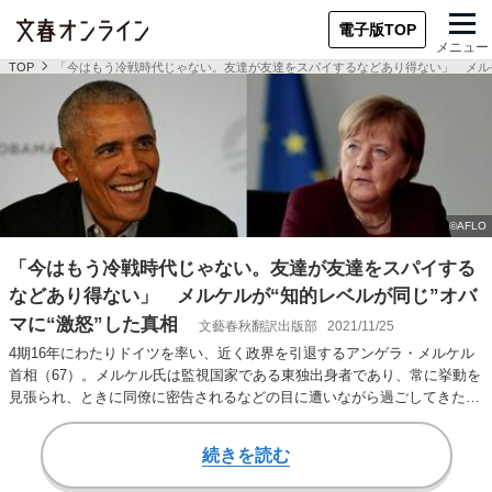
電子版TOP
メニュー
TOP
「今はもう冷戦時代じゃない。友達が友達をスパイするなどあり得ない」 メルケ
「今はもう冷戦時代じゃない。友達が友達をスパイする
などあり得ない」 メルケルが“知的レベルが同じ”オバ
マに“激怒”した真相
文藝春秋翻訳出版部
2021/11/25
4期16年にわたりドイツを率い、近く政界を引退するアンゲラ・メルケル
首相（67）。メルケル氏は監視国家である東独出身者であり、常に挙動を
見張られ、ときに同僚に密告されるなどの目に遭いながら過ごしてきた。
そのため、人…
続きを読む