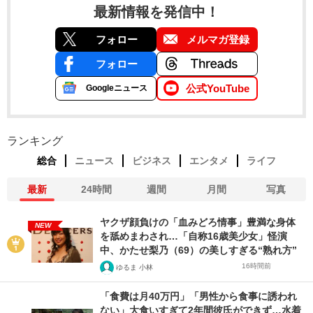
最新情報を発信中！
フォロー
メルマガ登録
フォロー
公式YouTube
Googleニュース
ランキング
総合
ニュース
ビジネス
エンタメ
ライフ
最新
24時間
週間
月間
写真
ヤクザ顔負けの「血みどろ情事」豊満な身体
NEW
を舐めまわされ…「自称16歳美少女」怪演
中、かたせ梨乃（69）の美しすぎる“熟れ方”
16時間前
ゆるま 小林
「食費は月40万円」「男性から食事に誘われ
ない」大食いすぎて2年間彼氏ができず…水着