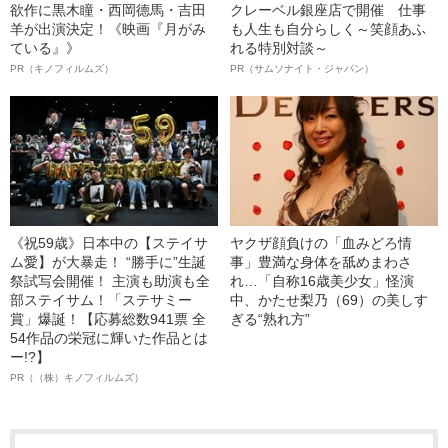
欲作に黒木瞳・西岡德馬・吉田
クレーベル銀座店で開催 仕事
羊が出演決定！《映画『月がみ
も人生も自分らしく～笑顔あふ
ている』》
れる特別対談～
PR（キノフィルムズ）
PR（サムソナイト・ジャパン）
《祝59歳》日本中の【ステイサ
ヤクザ顔負けの「血みどろ情
ム愛】が大暴走！ “勝手に”生誕
事」豊満な身体を舐めまわさ
祭試写会開催！ 主演も助演も全
れ…「自称16歳美少女」怪演
部ステイサム！「ステサミー
中、かたせ梨乃（69）の美しす
賞」爆誕！【応募総数941票 全
ぎる“熟れ方”
54作品の栄冠に輝いた作品とは
ー!?】
PR（（株）キノフィルムズ）