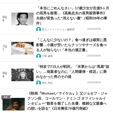
「本当にごめんなさい」17歳少女が生後5ヶ月
の長男を殺害…《高島忠夫の長男殺害事件》
6位
夫婦が背負った“消えない傷”（昭和39年の事
6
件）
2026/03/09
鉄人ノンフィクション編集部
「こんなに少ないの？」食べ過ぎは確実に悪
影響…小腹が空いたらナッツやチーズを食べ
7位
7
る人が知らない「本当の適正量」
2026/08/05
下村 健寿
「特攻で715人が戦死」「米軍からは“馬鹿”扱
い」…発案者なのに「人間爆弾・桜花」に乗
8位
8
れなかった男のその後
2026/08/04
神立 尚紀
《映画『Michael／マイケル』》父ジョセフ・ジャ
PR
クソン役、コールマン・ドミンゴ オフィシャルイ
ンタビュー“観客を魅了した名優、複雑な父親像へ
の想いを語る”《日本興収70億円突破》