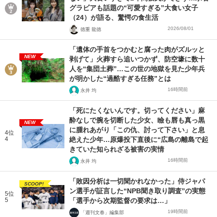
グラビアも話題の“可愛すぎる”大食い女子
（24）が語る、驚愕の食生活
2026/08/01
徳重 龍徳
「遺体の手首をつかむと腐った肉がズルッと
NEW
剥げて」火葬すら追いつかず、防空壕に数十
人を“集団土葬”…この世の地獄を見た少年兵
が明かした“過酷すぎる任務”とは
16時間前
永井 均
「死にたくないんです。切ってください」麻
酔なしで腕を切断した少女、瞼も唇も真っ黒
NEW
に腫れあがり「この仇、討って下さい」と息
4位
4
絶えた少年…原爆投下直後に“広島の離島で起
きていた知られざる被害の実情
16時間前
永井 均
「敗因分析は一切聞かれなかった」侍ジャパ
SCOOP!
ン選手が証言した“NPB聞き取り調査”の実態
5位
5
「選手から次期監督の要求は…」
19時間前
「週刊文春」編集部