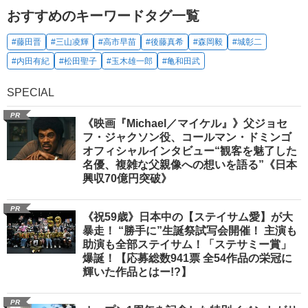
おすすめのキーワードタグ一覧
#藤田晋
#三山凌輝
#高市早苗
#後藤真希
#森岡毅
#城彰二
#内田有紀
#松田聖子
#玉木雄一郎
#亀和田武
SPECIAL
PR
《映画『Michael／マイケル』》父ジョセ
フ・ジャクソン役、コールマン・ドミンゴ
オフィシャルインタビュー“観客を魅了した
名優、複雑な父親像への想いを語る”《日本
興収70億円突破》
PR
《祝59歳》日本中の【ステイサム愛】が大
暴走！ “勝手に”生誕祭試写会開催！ 主演も
助演も全部ステイサム！「ステサミー賞」
爆誕！【応募総数941票 全54作品の栄冠に
輝いた作品とはー!?】
PR