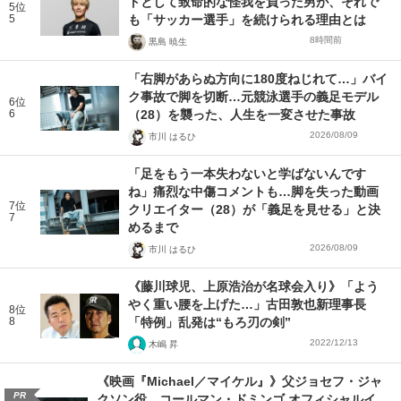
トとして致命的な怪我を負った男が、それで
5位
5
も「サッカー選手」を続けられる理由とは
8時間前
黒島 暁生
「右脚があらぬ方向に180度ねじれて…」バイ
ク事故で脚を切断…元競泳選手の義足モデル
6位
6
（28）を襲った、人生を一変させた事故
2026/08/09
市川 はるひ
「足をもう一本失わないと学ばないんです
ね」痛烈な中傷コメントも…脚を失った動画
7位
クリエイター（28）が「義足を見せる」と決
7
めるまで
2026/08/09
市川 はるひ
《藤川球児、上原浩治が名球会入り》「よう
やく重い腰を上げた…」古田敦也新理事長
8位
8
「特例」乱発は“もろ刃の剣”
2022/12/13
木嶋 昇
《映画『Michael／マイケル』》父ジョセフ・ジャ
PR
クソン役、コールマン・ドミンゴ オフィシャルイ