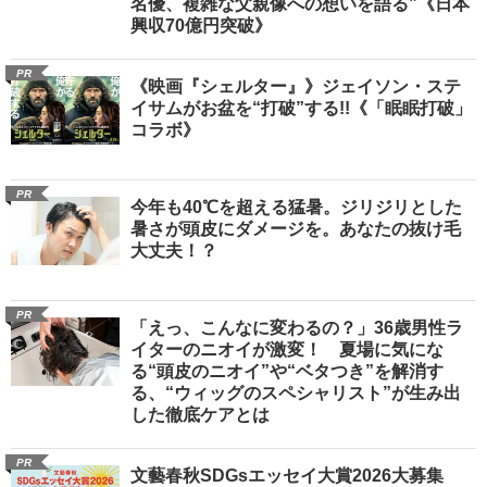
名優、複雑な父親像への想いを語る”《日本
興収70億円突破》
PR
《映画『シェルター』》ジェイソン・ステ
イサムがお盆を“打破”する!!《「眠眠打破」
コラボ》
PR
今年も40℃を超える猛暑。ジリジリとした
暑さが頭皮にダメージを。あなたの抜け毛
大丈夫！？
PR
「えっ、こんなに変わるの？」36歳男性ラ
イターのニオイが激変！ 夏場に気にな
る“頭皮のニオイ”や“ベタつき”を解消す
る、“ウィッグのスペシャリスト”が生み出
した徹底ケアとは
PR
文藝春秋SDGsエッセイ大賞2026大募集