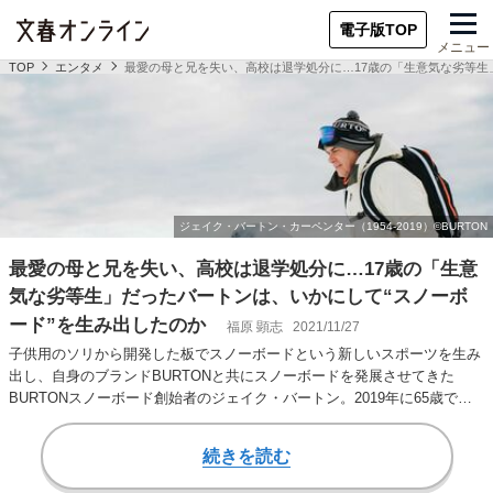
電子版TOP
メニュー
TOP
エンタメ
最愛の母と兄を失い、高校は退学処分に…17歳の「生意気な劣等生
最愛の母と兄を失い、高校は退学処分に…17歳の「生意
気な劣等生」だったバートンは、いかにして“スノーボ
ード”を生み出したのか
福原 顕志
2021/11/27
子供用のソリから開発した板でスノーボードという新しいスポーツを生み
出し、自身のブランドBURTONと共にスノーボードを発展させてきた
BURTONスノーボード創始者のジェイク・バートン。2019年に65歳で生
涯を閉じ…
続きを読む