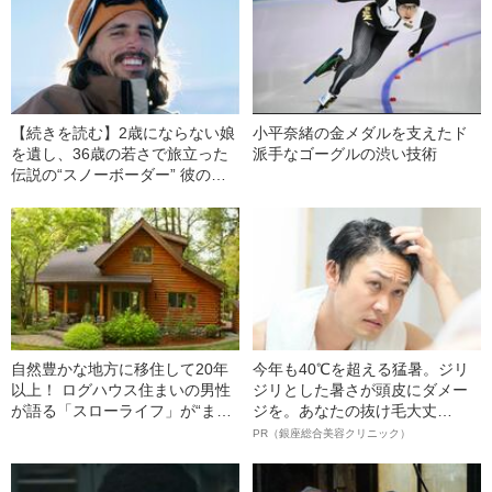
【続きを読む】2歳にならない娘
小平奈緒の金メダルを支えたド
を遺し、36歳の若さで旅立った
派手なゴーグルの渋い技術
伝説の“スノーボーダー” 彼の死
が多くの人の人生を変えたワケ
自然豊かな地方に移住して20年
今年も40℃を超える猛暑。ジリ
以上！ ログハウス住まいの男性
ジリとした暑さが頭皮にダメー
が語る「スローライフ」が“まや
ジを。あなたの抜け毛大丈
かし”である理由
夫！？
PR（銀座総合美容クリニック）