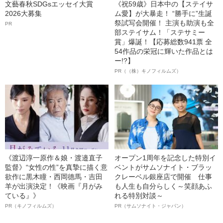
文藝春秋SDGsエッセイ大賞
《祝59歳》日本中の【ステイサ
2026大募集
ム愛】が大暴走！ “勝手に”生誕
祭試写会開催！ 主演も助演も全
PR
部ステイサム！「ステサミー
賞」爆誕！【応募総数941票 全
54作品の栄冠に輝いた作品とは
ー!?】
PR（（株）キノフィルムズ）
《渡辺淳一原作＆娘・渡邉直子
オープン1周年を記念した特別イ
監督》“女性の性”を真摯に描く意
ベントがサムソナイト・ブラッ
欲作に黒木瞳・西岡德馬・吉田
クレーベル銀座店で開催 仕事
羊が出演決定！《映画『月がみ
も人生も自分らしく～笑顔あふ
ている』》
れる特別対談～
PR（キノフィルムズ）
PR（サムソナイト・ジャパン）