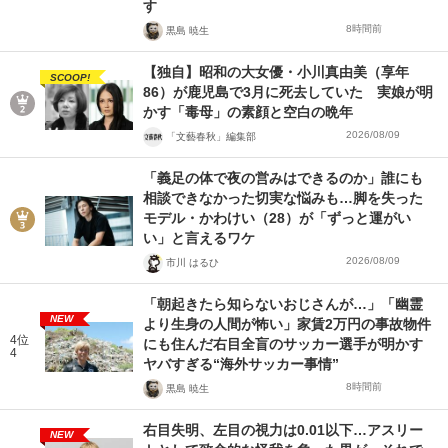
す
8時間前
黒島 暁生
【独自】昭和の大女優・小川真由美（享年
SCOOP!
86）が鹿児島で3月に死去していた 実娘が明
かす「毒母」の素顔と空白の晩年
2026/08/09
「文藝春秋」編集部
「義足の体で夜の営みはできるのか」誰にも
相談できなかった切実な悩みも…脚を失った
モデル・かわけい（28）が「ずっと運がい
い」と言えるワケ
2026/08/09
市川 はるひ
「朝起きたら知らないおじさんが…」「幽霊
NEW
より生身の人間が怖い」家賃2万円の事故物件
4位
にも住んだ右目全盲のサッカー選手が明かす
4
ヤバすぎる“海外サッカー事情”
8時間前
黒島 暁生
右目失明、左目の視力は0.01以下…アスリー
NEW