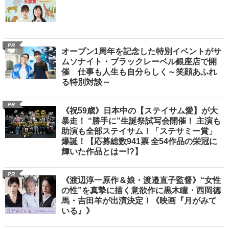
PR
オープン1周年を記念した特別イベントがサ
ムソナイト・ブラックレーベル銀座店で開
催 仕事も人生も自分らしく～笑顔あふれ
る特別対談～
PR
《祝59歳》日本中の【ステイサム愛】が大
暴走！ “勝手に”生誕祭試写会開催！ 主演も
助演も全部ステイサム！「ステサミー賞」
爆誕！【応募総数941票 全54作品の栄冠に
輝いた作品とはー!?】
PR
《渡辺淳一原作＆娘・渡邉直子監督》“女性
の性”を真摯に描く意欲作に黒木瞳・西岡德
馬・吉田羊が出演決定！《映画『月がみて
いる』》