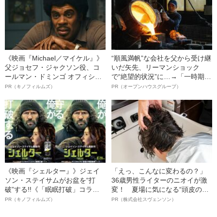
《映画『Michael／マイケル』》
“順風満帆”な会社を父から受け継
父ジョセフ・ジャクソン役、コ
いだ矢先、リーマンショック
ールマン・ドミンゴ オフィシャ
で“絶望的状況”に…→「一時期は
ルインタビュー“観客を魅了した
納品3年待ち」のヒット商品を生
PR（キノフィルムズ）
PR（オープンハウスグループ）
名優、複雑な父親像への想いを
んで危機を脱した四代目社長が
語る”《日本興収70億円突破》
明かす、“逆転の戦術”
《映画『シェルター』》ジェイ
「えっ、こんなに変わるの？」
ソン・ステイサムがお盆を“打
36歳男性ライターのニオイが激
破”する!!《「眠眠打破」コラ
変！ 夏場に気になる“頭皮のニ
ボ》
オイ”や“ベタつき”を解消す
PR（キノフィルムズ）
PR（株式会社スヴェンソン）
る、“ウィッグのスペシャリス