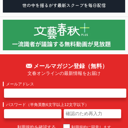
メールマガジン登録（無料）
文春オンラインの最新情報をお届け
メールアドレス
パスワード（半角英数6文字以上12文字以下）
利用規約を確認する
利用規約に同意します