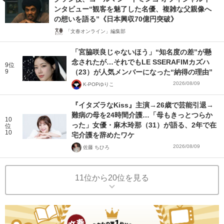
ンタビュー“観客を魅了した名優、複雑な父親像へ
の想いを語る”《日本興収70億円突破》
「文春オンライン」編集部
「宮脇咲良じゃないほう」“知名度の差”が懸
念されたが…それでもLE SSERAFIMカズハ
9位
9
（23）が人気メンバーになった“納得の理由”
2026/08/09
K-POPゆりこ
『イタズラなKiss』主演→26歳で芸能引退→
難病の母を24時間介護…「母もきっとつらか
10
った」女優・麻木玲那（31）が語る、2年で在
位
10
宅介護を辞めたワケ
2026/08/09
佐藤 ちひろ
11位から20位を見る