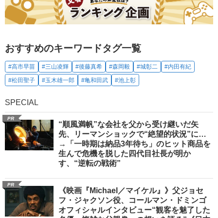
おすすめのキーワードタグ一覧
#高市早苗
#三山凌輝
#後藤真希
#森岡毅
#城彰二
#内田有紀
#松田聖子
#玉木雄一郎
#亀和田武
#池上彰
SPECIAL
PR
“順風満帆”な会社を父から受け継いだ矢
先、リーマンショックで“絶望的状況”に…
→「一時期は納品3年待ち」のヒット商品を
生んで危機を脱した四代目社長が明か
す、“逆転の戦術”
PR
《映画『Michael／マイケル』》父ジョセ
フ・ジャクソン役、コールマン・ドミンゴ
オフィシャルインタビュー“観客を魅了した