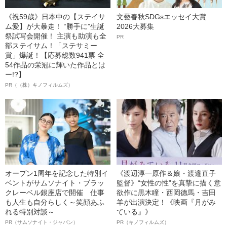
《祝59歳》日本中の【ステイサ
文藝春秋SDGsエッセイ大賞
ム愛】が大暴走！ “勝手に”生誕
2026大募集
祭試写会開催！ 主演も助演も全
PR
部ステイサム！「ステサミー
賞」爆誕！【応募総数941票 全
54作品の栄冠に輝いた作品とは
ー!?】
PR（（株）キノフィルムズ）
オープン1周年を記念した特別イ
《渡辺淳一原作＆娘・渡邉直子
ベントがサムソナイト・ブラッ
監督》“女性の性”を真摯に描く意
クレーベル銀座店で開催 仕事
欲作に黒木瞳・西岡德馬・吉田
も人生も自分らしく～笑顔あふ
羊が出演決定！《映画『月がみ
れる特別対談～
ている』》
PR（サムソナイト・ジャパン）
PR（キノフィルムズ）