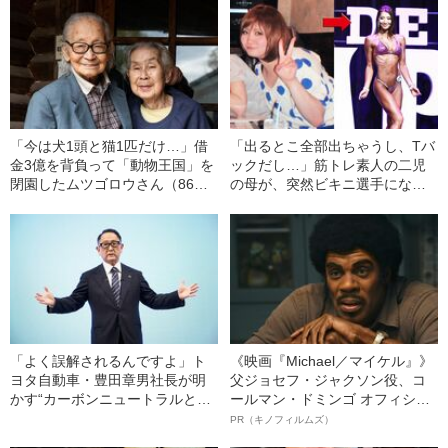
「今は犬1頭と猫1匹だけ…」借
「出るとこ全部出ちゃうし、Tバ
金3億を背負って「動物王国」を
ックだし…」筋トレ素人の二児
閉園したムツゴロウさん（86）
の母が、突然ビキニ選手になっ
が辿り着いた“北海道のログハウ
たワケ
ス生活”「今は自分が生きていく
だけでやっとです」
「よく誤解されるんですよ」ト
《映画『Michael／マイケル』》
ヨタ自動車・豊田章男社長が明
父ジョセフ・ジャクソン役、コ
かす“カーボンニュートラルと
ールマン・ドミンゴ オフィシャ
EV”への本音
ルインタビュー“観客を魅了した
PR（キノフィルムズ）
名優、複雑な父親像への想いを