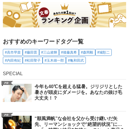
おすすめのキーワードタグ一覧
#高市早苗
#藤田晋
#三山凌輝
#後藤真希
#森岡毅
#城彰二
#内田有紀
#松田聖子
#玉木雄一郎
#亀和田武
SPECIAL
PR
今年も40℃を超える猛暑。ジリジリとした
暑さが頭皮にダメージを。あなたの抜け毛
大丈夫！？
PR
“順風満帆”な会社を父から受け継いだ矢
先、リーマンショックで“絶望的状況”に…