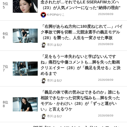
念されたが…それでもLE SSERAFIMカズハ
5位
5
（23）が人気メンバーになった“納得の理由”
2026/08/09
K-POPゆりこ
「右脚があらぬ方向に180度ねじれて…」バイ
ク事故で脚を切断…元競泳選手の義足モデル
6位
6
（28）を襲った、人生を一変させた事故
2026/08/09
市川 はるひ
「足をもう一本失わないと学ばないんです
ね」痛烈な中傷コメントも…脚を失った動画
7位
クリエイター（28）が「義足を見せる」と決
7
めるまで
2026/08/09
市川 はるひ
「義足の体で夜の営みはできるのか」誰にも
相談できなかった切実な悩みも…脚を失った
8位
モデル・かわけい（28）が「ずっと運がい
8
い」と言えるワケ
2026/08/09
市川 はるひ