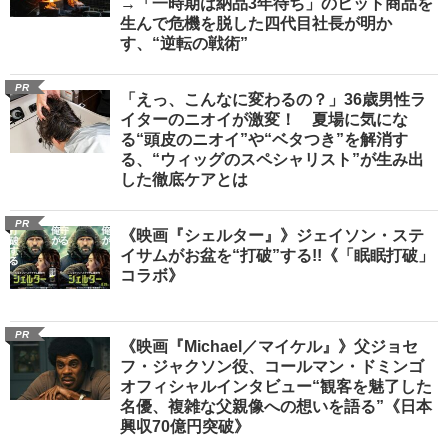
→「一時期は納品3年待ち」のヒット商品を
生んで危機を脱した四代目社長が明か
す、“逆転の戦術”
PR
「えっ、こんなに変わるの？」36歳男性ラ
イターのニオイが激変！ 夏場に気にな
る“頭皮のニオイ”や“ベタつき”を解消す
る、“ウィッグのスペシャリスト”が生み出
した徹底ケアとは
PR
《映画『シェルター』》ジェイソン・ステ
イサムがお盆を“打破”する!!《「眠眠打破」
コラボ》
PR
《映画『Michael／マイケル』》父ジョセ
フ・ジャクソン役、コールマン・ドミンゴ
オフィシャルインタビュー“観客を魅了した
名優、複雑な父親像への想いを語る”《日本
興収70億円突破》