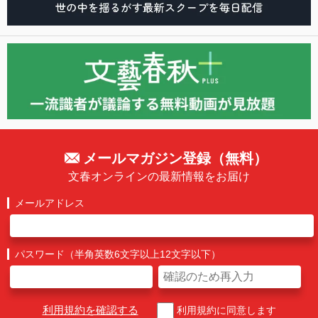
メールマガジン登録（無料）
文春オンラインの最新情報をお届け
メールアドレス
パスワード（半角英数6文字以上12文字以下）
利用規約を確認する
利用規約に同意します