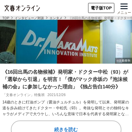
電子版TOP
メニュー
TOP
インタビュー／対談
エンタメ
《16回出馬の名物候補》発明家・ドクター
《16回出馬の名物候補》発明家・ドクター中松（93）が
「選挙から引退」を明言！「僕がマック赤坂の『泡沫候
補の会』に参加しなかった理由」《独占告白140分》
「文春オンライン」特集班
2021/12/26
14歳のときに灯油ポンプ（醤油チュルチュル）を発明して以来、発明家の
道を歩み続けてきたドクター・中松氏（93）。奇抜な発明とその独特なキ
ャラがメディアで大ウケし、いろんな意味で日本を代表する発明家となっ
たが、199…
続きを読む