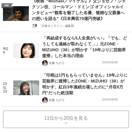
《映画『Michael／マイケル』》父ジョセフ・ジャ
PR
クソン役、コールマン・ドミンゴ オフィシャルイ
ンタビュー“観客を魅了した名優、複雑な父親像へ
の想いを語る”《日本興収70億円突破》
「文春オンライン」編集部
「再結成するなら5人全員がいい」「でも、ど
うしても連絡が取れなくて…」元ZONE・
9位
MIZUHO（38）が明かす「19年ぶりに芸能界
9
復帰」した本当の理由
2026/08/08
佐藤 ちひろ
「印税は1円ももらっていません」19年ぶりに
芸能界に復帰したZONE・MIZUHO（38）が
10
明かす、紅白3年連続出場したのに“月収8万
位
10
円”だった絶頂期
2026/08/08
佐藤 ちひろ
11位から20位を見る