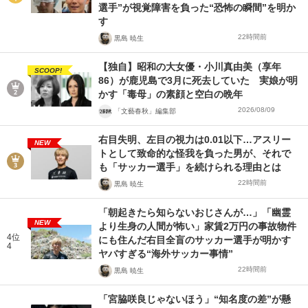
選手”が視覚障害を負った“恐怖の瞬間”を明か
す
22時間前
黒島 暁生
【独自】昭和の大女優・小川真由美（享年
SCOOP!
86）が鹿児島で3月に死去していた 実娘が明
かす「毒母」の素顔と空白の晩年
2026/08/09
「文藝春秋」編集部
右目失明、左目の視力は0.01以下…アスリー
NEW
トとして致命的な怪我を負った男が、それで
も「サッカー選手」を続けられる理由とは
22時間前
黒島 暁生
「朝起きたら知らないおじさんが…」「幽霊
NEW
より生身の人間が怖い」家賃2万円の事故物件
4位
にも住んだ右目全盲のサッカー選手が明かす
4
ヤバすぎる“海外サッカー事情”
22時間前
黒島 暁生
「宮脇咲良じゃないほう」“知名度の差”が懸