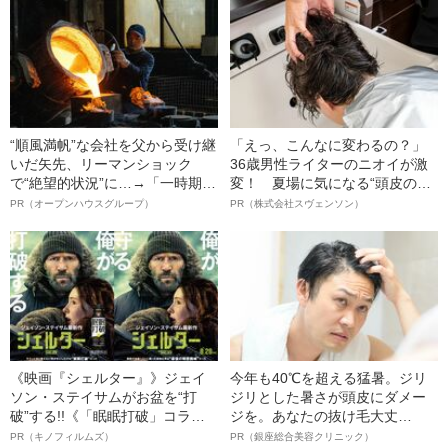
語る”《日本興収70億円突破》
“順風満帆”な会社を父から受け継
「えっ、こんなに変わるの？」
いだ矢先、リーマンショック
36歳男性ライターのニオイが激
で“絶望的状況”に…→「一時期は
変！ 夏場に気になる“頭皮のニ
納品3年待ち」のヒット商品を生
オイ”や“ベタつき”を解消す
PR（オープンハウスグループ）
PR（株式会社スヴェンソン）
んで危機を脱した四代目社長が
る、“ウィッグのスペシャリス
明かす、“逆転の戦術”
ト”が生み出した徹底ケアとは
《映画『シェルター』》ジェイ
今年も40℃を超える猛暑。ジリ
ソン・ステイサムがお盆を“打
ジリとした暑さが頭皮にダメー
破”する!!《「眠眠打破」コラ
ジを。あなたの抜け毛大丈
ボ》
夫！？
PR（キノフィルムズ）
PR（銀座総合美容クリニック）