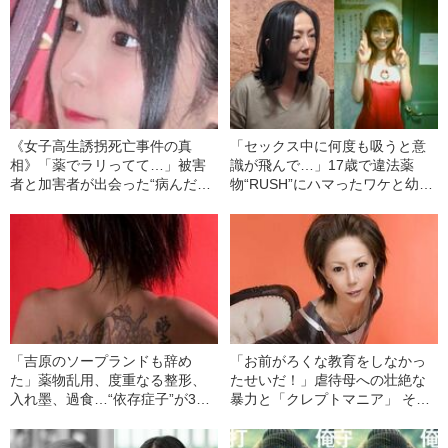
《女子高生誘拐死亡事件の真
「セックス中に何度も吸うと意
相》「薬でラリってて…」被害
識が飛んで…」17歳で違法薬
者と加害者が出会った“病んだ若
物“RUSH”にハマったワケと幼少
者”が集まる「オーバードーズの
期の「虐待とネグレクト」《元
会」の実態とは
女子受刑者の告白》
「吉原のソープランドも辞め
「お前がろくな教育をしなかっ
た」薬物乱用、度重なる整形、
たせいだ！」虐待母への壮絶な
入れ墨、過食…“依存症子”が30
暴力と「クレプトマニア」 それ
歳で堕ちた「ドン底」
でも“依存症子”が更生へ向かえた
ワケ