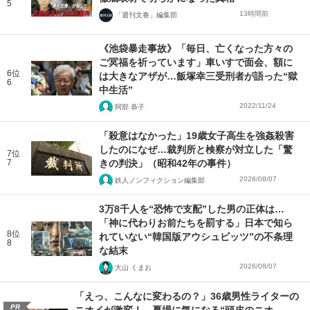
5
13時間前
「週刊文春」編集部
《池袋暴走事故》「毎日、亡くなった方々の
ご冥福を祈っています」車いすで面会、額に
6位
は大きなアザが…飯塚幸三受刑者が語った“獄
6
中生活”
2022/11/24
阿部 恭子
「殺意はなかった」19歳女子高生を強姦殺害
したのになぜ…裁判所と検察が対立した「驚
7位
7
きの判決」（昭和42年の事件）
2026/08/07
鉄人ノンフィクション編集部
3万8千人を“恐怖で支配”した男の正体は…
「神に代わりお前たちを罰する」日本で知ら
8位
れていない“韓国版アウシュビッツ”の不条理
8
な結末
2026/08/07
大山 くまお
「えっ、こんなに変わるの？」36歳男性ライターの
PR