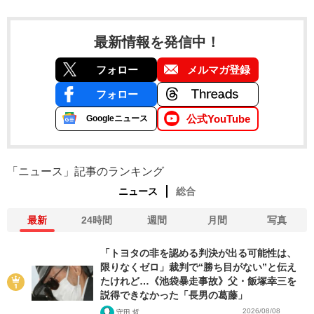
最新情報を発信中！
フォロー
メルマガ登録
フォロー
公式YouTube
Googleニュース
「ニュース」記事のランキング
ニュース
総合
最新
24時間
週間
月間
写真
「トヨタの非を認める判決が出る可能性は、
限りなくゼロ」裁判で“勝ち目がない”と伝え
たけれど…《池袋暴走事故》父・飯塚幸三を
説得できなかった「長男の葛藤」
2026/08/08
守田 哲