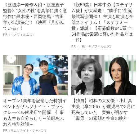
《渡辺淳一原作＆娘・渡邉直子
《祝59歳》日本中の【ステイサ
監督》“女性の性”を真摯に描く意
ム愛】が大暴走！ “勝手に”生誕
欲作に黒木瞳・西岡德馬・吉田
祭試写会開催！ 主演も助演も全
羊が出演決定！《映画『月がみ
部ステイサム！「ステサミー
ている』》
賞」爆誕！【応募総数941票 全
54作品の栄冠に輝いた作品とは
PR（キノフィルムズ）
ー!?】
PR（（株）キノフィルムズ）
オープン1周年を記念した特別イ
【独自】昭和の大女優・小川真
ベントがサムソナイト・ブラッ
由美（享年86）が鹿児島で3月に
クレーベル銀座店で開催 仕事
死去していた 実娘が明かす
も人生も自分らしく～笑顔あふ
「毒母」の素顔と空白の晩年
れる特別対談～
PR（サムソナイト・ジャパン）