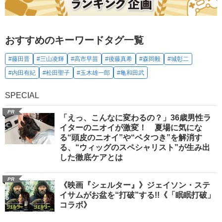
おすすめのキーワードタグ一覧
#藤田晋
#三山凌輝
#高市早苗
#後藤真希
#森岡毅
#城彰二
#内田有紀
#松田聖子
#玉木雄一郎
#亀和田武
SPECIAL
PR
「えっ、こんなに変わるの？」36歳男性ラ
イターのニオイが激変！ 夏場に気にな
る“頭皮のニオイ”や“ベタつき”を解消す
る、“ウィッグのスペシャリスト”が生み出
した徹底ケアとは
PR
《映画『シェルター』》ジェイソン・ステ
イサムがお盆を“打破”する!!《「眠眠打破」
コラボ》