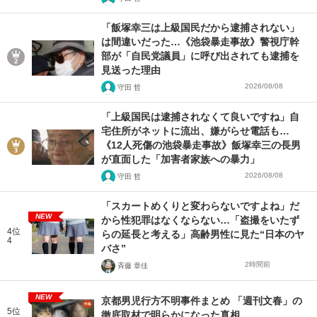
「飯塚幸三は上級国民だから逮捕されない」
は間違いだった…《池袋暴走事故》警視庁幹
部が「自民党議員」に呼び出されても逮捕を
見送った理由
2026/08/08
守田 哲
「上級国民は逮捕されなくて良いですね」自
宅住所がネットに流出、嫌がらせ電話も…
《12人死傷の池袋暴走事故》飯塚幸三の長男
が直面した「加害者家族への暴力」
2026/08/08
守田 哲
「スカートめくりと変わらないですよね」だ
NEW
から性犯罪はなくならない…「盗撮をいたず
4位
らの延長と考える」高齢男性に見た“日本のヤ
4
バさ”
2時間前
斉藤 章佳
NEW
京都男児行方不明事件まとめ 「週刊文春」の
5位
徹底取材で明らかになった真相