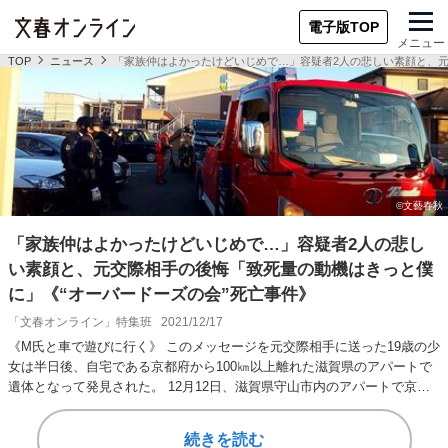
電子版TOP
メニュー
TOP
ニュース
「家族仲はよかったけどいじめで…」容疑者2人の悲しい素顔と、元
「家族仲はよかったけどいじめで…」容疑者2人の悲し
い素顔と、元交際相手の後悔「致死量の動機はきっと僕
に」《“オーバードーズの会”死亡事件》
「文春オンライン」特集班
2021/12/17
《M氏と車で遊びに行く》 このメッセージを元交際相手に送った19歳の少
女は半日後、自宅である京都府から100㎞以上離れた滋賀県のアパートで
遺体となって発見された。 12月12日、滋賀県守山市内のアパートで京都
市伏見区…
続きを読む