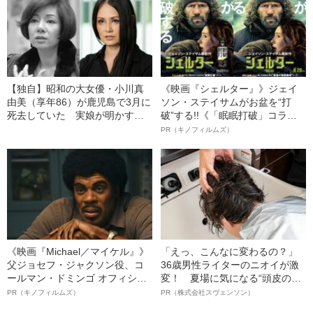
【独自】昭和の大女優・小川真
《映画『シェルター』》ジェイ
由美（享年86）が鹿児島で3月に
ソン・ステイサムがお盆を“打
死去していた 実娘が明かす
破”する!!《「眠眠打破」コラ
「毒母」の素顔と空白の晩年
ボ》
PR（キノフィルムズ）
《映画『Michael／マイケル』》
「えっ、こんなに変わるの？」
父ジョセフ・ジャクソン役、コ
36歳男性ライターのニオイが激
ールマン・ドミンゴ オフィシャ
変！ 夏場に気になる“頭皮のニ
ルインタビュー“観客を魅了した
オイ”や“ベタつき”を解消す
PR（キノフィルムズ）
PR（株式会社スヴェンソン）
名優、複雑な父親像への想いを
る、“ウィッグのスペシャリス