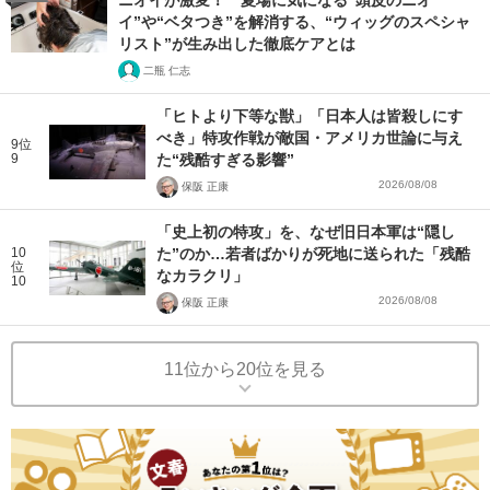
ニオイが激変！ 夏場に気になる“頭皮のニオ
イ”や“ベタつき”を解消する、“ウィッグのスペシャ
リスト”が生み出した徹底ケアとは
二瓶 仁志
「ヒトより下等な獣」「日本人は皆殺しにす
べき」特攻作戦が敵国・アメリカ世論に与え
9位
9
た“残酷すぎる影響”
2026/08/08
保阪 正康
「史上初の特攻」を、なぜ旧日本軍は“隠し
10
た”のか…若者ばかりが死地に送られた「残酷
位
なカラクリ」
10
2026/08/08
保阪 正康
11位から20位を見る