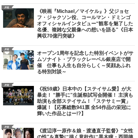
PR
《映画『Michael／マイケル』》父ジョセ
フ・ジャクソン役、コールマン・ドミンゴ
オフィシャルインタビュー“観客を魅了した
名優、複雑な父親像への想いを語る”《日本
興収70億円突破》
PR
オープン1周年を記念した特別イベントがサ
ムソナイト・ブラックレーベル銀座店で開
催 仕事も人生も自分らしく～笑顔あふれ
る特別対談～
PR
《祝59歳》日本中の【ステイサム愛】が大
暴走！ “勝手に”生誕祭試写会開催！ 主演も
助演も全部ステイサム！「ステサミー賞」
爆誕！【応募総数941票 全54作品の栄冠に
輝いた作品とはー!?】
PR
《渡辺淳一原作＆娘・渡邉直子監督》“女性
の性”を真摯に描く意欲作に黒木瞳・西岡德