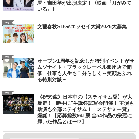
馬・吉田羊が出演決定！《映画『月がみて
いる』》
PR
文藝春秋SDGsエッセイ大賞2026大募集
PR
オープン1周年を記念した特別イベントがサ
ムソナイト・ブラックレーベル銀座店で開
催 仕事も人生も自分らしく～笑顔あふれ
る特別対談～
PR
《祝59歳》日本中の【ステイサム愛】が大
暴走！ “勝手に”生誕祭試写会開催！ 主演も
助演も全部ステイサム！「ステサミー賞」
爆誕！【応募総数941票 全54作品の栄冠に
輝いた作品とはー!?】