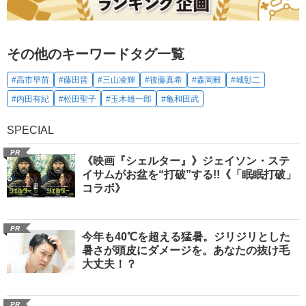
その他のキーワードタグ一覧
#高市早苗
#藤田晋
#三山凌輝
#後藤真希
#森岡毅
#城彰二
#内田有紀
#松田聖子
#玉木雄一郎
#亀和田武
SPECIAL
PR
《映画『シェルター』》ジェイソン・ステ
イサムがお盆を“打破”する!!《「眠眠打破」
コラボ》
PR
今年も40℃を超える猛暑。ジリジリとした
暑さが頭皮にダメージを。あなたの抜け毛
大丈夫！？
PR