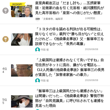
皇室典範改正は「だまし討ち」…五摂家筆
SCOOP!
頭・近衛家の血を引く元首相・細川護熙氏が
見た高市首相の「皇室への信じがたい態度」
10時間前
「文藝春秋」編集部
「トヨタの非を認める判決が出る可能性は、
限りなくゼロ」裁判で“勝ち目がない”と伝え
たけれど…《池袋暴走事故》父・飯塚幸三を
説得できなかった「長男の葛藤」
2026/08/08
守田 哲
「上級国民は逮捕されなくて良いですね」自
宅住所がネットに流出、嫌がらせ電話も…
4位
《12人死傷の池袋暴走事故》飯塚幸三の長男
4
が直面した「加害者家族への暴力」
2026/08/08
守田 哲
「飯塚幸三は上級国民だから逮捕されない」
は間違いだった…《池袋暴走事故》警視庁幹
5位
部が「自民党議員」に呼び出されても逮捕を
5
見送った理由