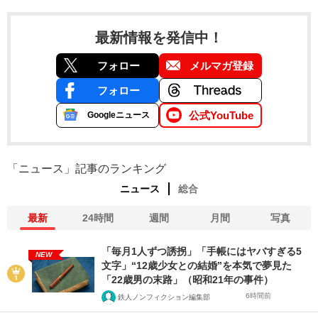
最新情報を発信中！
フォロー
メルマガ登録
フォロー
公式YouTube
Googleニュース
「ニュース」記事のランキング
ニュース
総合
最新
24時間
週間
月間
写真
「毎月1人ずつ誘拐」「手帳にはヤバすぎる5
NEW
文字」“12歳少女との結婚”を本気で夢見た
「22歳男の末路」（昭和21年の事件）
6時間前
鉄人ノンフィクション編集部