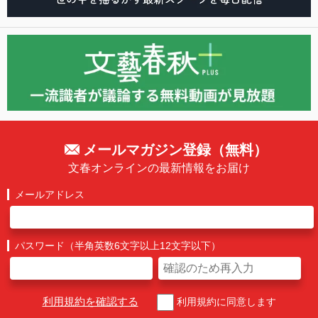
メールマガジン登録（無料）
文春オンラインの最新情報をお届け
メールアドレス
パスワード（半角英数6文字以上12文字以下）
利用規約を確認する
利用規約に同意します