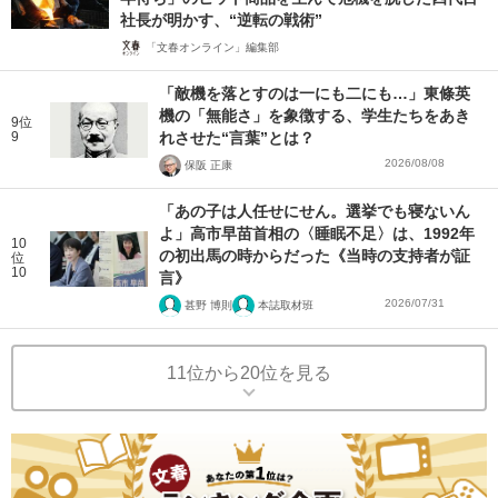
社長が明かす、“逆転の戦術”
「文春オンライン」編集部
「敵機を落とすのは一にも二にも…」東條英
機の「無能さ」を象徴する、学生たちをあき
9位
9
れさせた“言葉”とは？
2026/08/08
保阪 正康
「あの子は人任せにせん。選挙でも寝ないん
よ」高市早苗首相の〈睡眠不足〉は、1992年
10
の初出馬の時からだった《当時の支持者が証
位
10
言》
2026/07/31
甚野 博則
本誌取材班
11位から20位を見る