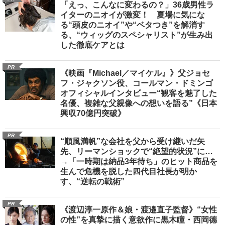
「えっ、こんなに変わるの？」36歳男性ラ
イターのニオイが激変！ 夏場に気にな
る“頭皮のニオイ”や“ベタつき”を解消す
る、“ウィッグのスペシャリスト”が生み出
した徹底ケアとは
PR
《映画『Michael／マイケル』》父ジョセ
フ・ジャクソン役、コールマン・ドミンゴ
オフィシャルインタビュー“観客を魅了した
名優、複雑な父親像への想いを語る”《日本
興収70億円突破》
PR
“順風満帆”な会社を父から受け継いだ矢
先、リーマンショックで“絶望的状況”に…
→「一時期は納品3年待ち」のヒット商品を
生んで危機を脱した四代目社長が明か
す、“逆転の戦術”
PR
《渡辺淳一原作＆娘・渡邉直子監督》“女性
の性”を真摯に描く意欲作に黒木瞳・西岡德