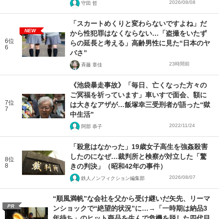
2026/08/08
守田 哲
「スカートめくりと変わらないですよね」だ
NEW
から性犯罪はなくならない…「盗撮をいたず
6位
らの延長と考える」高齢男性に見た“日本のヤ
6
バさ”
23時間前
斉藤 章佳
《池袋暴走事故》「毎日、亡くなった方々の
ご冥福を祈っています」車いすで面会、額に
7位
は大きなアザが…飯塚幸三受刑者が語った“獄
7
中生活”
2022/11/24
阿部 恭子
「殺意はなかった」19歳女子高生を強姦殺害
したのになぜ…裁判所と検察が対立した「驚
8位
8
きの判決」（昭和42年の事件）
2026/08/07
鉄人ノンフィクション編集部
“順風満帆”な会社を父から受け継いだ矢先、リーマ
PR
ンショックで“絶望的状況”に…→「一時期は納品3
年待ち」のヒット商品を生んで危機を脱した四代目