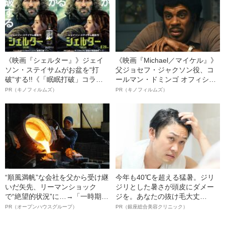
《映画『シェルター』》ジェイ
《映画『Michael／マイケル』》
ソン・ステイサムがお盆を“打
父ジョセフ・ジャクソン役、コ
破”する!!《「眠眠打破」コラ
ールマン・ドミンゴ オフィシャ
ボ》
ルインタビュー“観客を魅了した
PR（キノフィルムズ）
PR（キノフィルムズ）
名優、複雑な父親像への想いを
語る”《日本興収70億円突破》
“順風満帆”な会社を父から受け継
今年も40℃を超える猛暑。ジリ
いだ矢先、リーマンショック
ジリとした暑さが頭皮にダメー
で“絶望的状況”に…→「一時期は
ジを。あなたの抜け毛大丈
納品3年待ち」のヒット商品を生
夫！？
PR（オープンハウスグループ）
PR（銀座総合美容クリニック）
んで危機を脱した四代目社長が