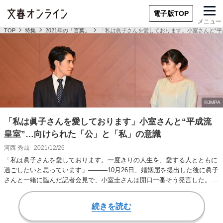
電子版TOP
メニュー
TOP
特集
2021年の「言葉」
「私は眞子さんを愛しております」小室さんと“平
「私は眞子さんを愛しております」小室さんと“平成流
皇室”…向けられた「公」と「私」の意識
河西 秀哉
2021/12/26
「私は眞子さんを愛しております。一度きりの人生を、愛する人とともに
過ごしたいと思っています」―――10月26日、婚姻届を提出した後に眞子
さんと一緒に臨んだ記者会見で、小室圭さんは開口一番そう発言した。
2017年9月…
続きを読む