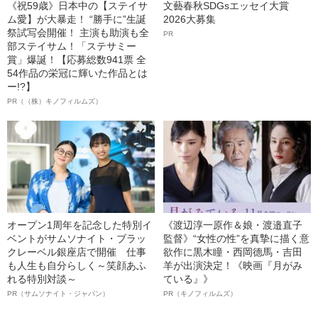
《祝59歳》日本中の【ステイサ
文藝春秋SDGsエッセイ大賞
ム愛】が大暴走！ “勝手に”生誕
2026大募集
祭試写会開催！ 主演も助演も全
PR
部ステイサム！「ステサミー
賞」爆誕！【応募総数941票 全
54作品の栄冠に輝いた作品とは
ー!?】
PR（（株）キノフィルムズ）
オープン1周年を記念した特別イ
《渡辺淳一原作＆娘・渡邉直子
ベントがサムソナイト・ブラッ
監督》“女性の性”を真摯に描く意
クレーベル銀座店で開催 仕事
欲作に黒木瞳・西岡德馬・吉田
も人生も自分らしく～笑顔あふ
羊が出演決定！《映画『月がみ
れる特別対談～
ている』》
PR（サムソナイト・ジャパン）
PR（キノフィルムズ）