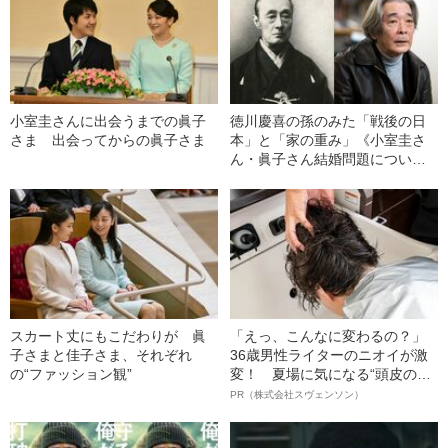
小室圭さんに出会うまでの眞子
徳川慶喜の孫のみた「戦後の日
さま 出会ってからの眞子さま
本」と「家の重み」《小室圭さ
ん・眞子さん結婚問題について
も…》
スカート丈にもこだわりが 眞
「えっ、こんなに変わるの？」
子さまと佳子さま、それぞれ
36歳男性ライターのニオイが激
の“ファッション観”
変！ 夏場に気になる“頭皮のニ
オイ”や“ベタつき”を解消す
PR（株式会社スヴェンソン）
る、“ウィッグのスペシャリス
ト”が生み出した徹底ケアとは