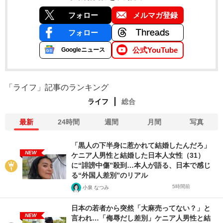
フォロー
メルマガ登録
フォロー
公式YouTube
Googleニュース
「ライフ」記事のランキング
ライフ
総合
最新
24時間
週間
月間
写真
「黒人の下半身に惹かれて結婚したんだろ」
NEW
ケニア人男性と結婚した日本人女性（31）
に“誹謗中傷”殺到…本人が語る、日本で感じ
る“外国人差別”のリアル
5時間前
小泉 なつみ
日本の若者から突然「大麻売ってない？」と
NEW
言われ…「侮辱だし差別」ケニア人男性と結