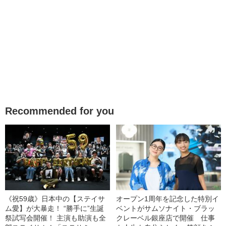
Recommended for you
《祝59歳》日本中の【ステイサ
オープン1周年を記念した特別イ
ム愛】が大暴走！ “勝手に”生誕
ベントがサムソナイト・ブラッ
祭試写会開催！ 主演も助演も全
クレーベル銀座店で開催 仕事