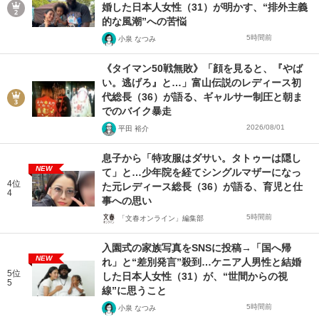
婚した日本人女性（31）が明かす、“排外主義
的な風潮”への苦悩
5時間前
小泉 なつみ
《タイマン50戦無敗》「顔を見ると、『やば
い。逃げろ』と…」富山伝説のレディース初
代総長（36）が語る、ギャルサー制圧と朝ま
でのバイク暴走
2026/08/01
平田 裕介
息子から「特攻服はダサい。タトゥーは隠し
NEW
て」と…少年院を経てシングルマザーになっ
4位
た元レディース総長（36）が語る、育児と仕
4
事への思い
5時間前
「文春オンライン」編集部
入園式の家族写真をSNSに投稿→「国へ帰
NEW
れ」と“差別発言”殺到…ケニア人男性と結婚
5位
した日本人女性（31）が、“世間からの視
5
線”に思うこと
5時間前
小泉 なつみ