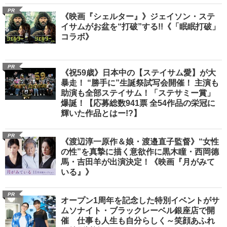
PR
《映画『シェルター』》ジェイソン・ステ
イサムがお盆を“打破”する!!《「眠眠打破」
コラボ》
PR
《祝59歳》日本中の【ステイサム愛】が大
暴走！ “勝手に”生誕祭試写会開催！ 主演も
助演も全部ステイサム！「ステサミー賞」
爆誕！【応募総数941票 全54作品の栄冠に
輝いた作品とはー!?】
PR
《渡辺淳一原作＆娘・渡邉直子監督》“女性
の性”を真摯に描く意欲作に黒木瞳・西岡德
馬・吉田羊が出演決定！《映画『月がみて
いる』》
PR
オープン1周年を記念した特別イベントがサ
ムソナイト・ブラックレーベル銀座店で開
催 仕事も人生も自分らしく～笑顔あふれ