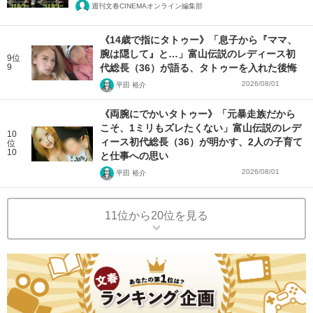
週刊文春CINEMAオンライン編集部
《14歳で指にタトゥー》「息子から『ママ、
腕は隠して』と…」富山伝説のレディース初
9位
9
代総長（36）が語る、タトゥーを入れた後悔
2026/08/01
平田 裕介
《両腕にでかいタトゥー》「元暴走族だから
こそ、1ミリもズレたくない」富山伝説のレデ
10
ィース初代総長（36）が明かす、2人の子育て
位
10
と仕事への思い
2026/08/01
平田 裕介
11位から20位を見る