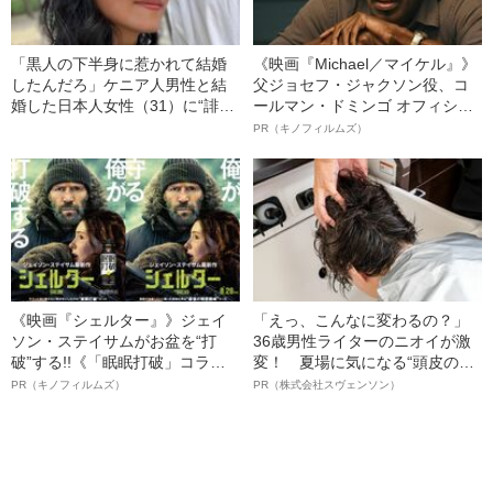
「黒人の下半身に惹かれて結婚
《映画『Michael／マイケル』》
したんだろ」ケニア人男性と結
父ジョセフ・ジャクソン役、コ
婚した日本人女性（31）に“誹謗
ールマン・ドミンゴ オフィシャ
中傷”殺到…本人が語る、日本で
ルインタビュー“観客を魅了した
PR（キノフィルムズ）
感じる“外国人差別”のリアル
名優、複雑な父親像への想いを
語る”《日本興収70億円突破》
《映画『シェルター』》ジェイ
「えっ、こんなに変わるの？」
ソン・ステイサムがお盆を“打
36歳男性ライターのニオイが激
破”する!!《「眠眠打破」コラ
変！ 夏場に気になる“頭皮のニ
ボ》
オイ”や“ベタつき”を解消す
PR（キノフィルムズ）
PR（株式会社スヴェンソン）
る、“ウィッグのスペシャリス
ト”が生み出した徹底ケアとは