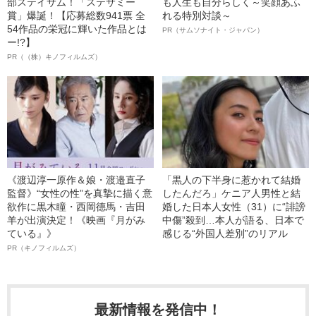
部ステイサム！「ステサミー
も人生も自分らしく～笑顔あふ
賞」爆誕！【応募総数941票 全
れる特別対談～
54作品の栄冠に輝いた作品とは
PR（サムソナイト・ジャパン）
ー!?】
PR（（株）キノフィルムズ）
《渡辺淳一原作＆娘・渡邉直子
「黒人の下半身に惹かれて結婚
監督》“女性の性”を真摯に描く意
したんだろ」ケニア人男性と結
欲作に黒木瞳・西岡德馬・吉田
婚した日本人女性（31）に“誹謗
羊が出演決定！《映画『月がみ
中傷”殺到…本人が語る、日本で
ている』》
感じる“外国人差別”のリアル
PR（キノフィルムズ）
最新情報を発信中！