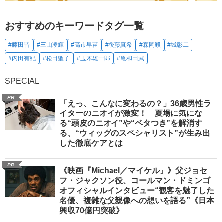
おすすめのキーワードタグ一覧
#藤田晋
#三山凌輝
#高市早苗
#後藤真希
#森岡毅
#城彰二
#内田有紀
#松田聖子
#玉木雄一郎
#亀和田武
SPECIAL
PR
「えっ、こんなに変わるの？」36歳男性ラ
イターのニオイが激変！ 夏場に気にな
る“頭皮のニオイ”や“ベタつき”を解消す
る、“ウィッグのスペシャリスト”が生み出
した徹底ケアとは
PR
《映画『Michael／マイケル』》父ジョセ
フ・ジャクソン役、コールマン・ドミンゴ
オフィシャルインタビュー“観客を魅了した
名優、複雑な父親像への想いを語る”《日本
興収70億円突破》