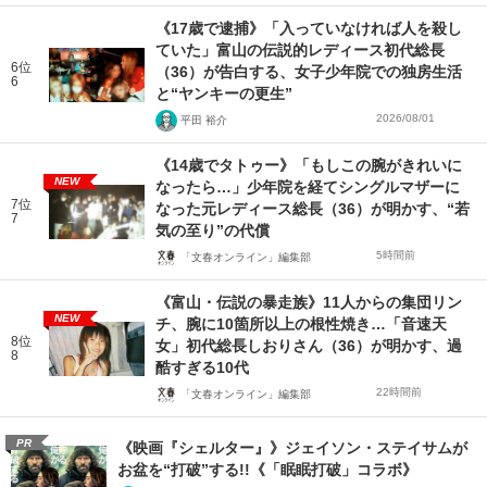
《17歳で逮捕》「入っていなければ人を殺し
ていた」富山の伝説的レディース初代総長
6位
（36）が告白する、女子少年院での独房生活
6
と“ヤンキーの更生”
2026/08/01
平田 裕介
《14歳でタトゥー》「もしこの腕がきれいに
NEW
なったら…」少年院を経てシングルマザーに
7位
なった元レディース総長（36）が明かす、“若
7
気の至り”の代償
5時間前
「文春オンライン」編集部
《富山・伝説の暴走族》11人からの集団リン
NEW
チ、腕に10箇所以上の根性焼き…「音速天
8位
女」初代総長しおりさん（36）が明かす、過
8
酷すぎる10代
22時間前
「文春オンライン」編集部
PR
《映画『シェルター』》ジェイソン・ステイサムが
お盆を“打破”する!!《「眠眠打破」コラボ》