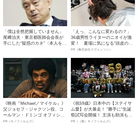
「僕は全然把握していません」
「えっ、こんなに変わるの？」
尾﨑治夫・東京都医師会会長が
36歳男性ライターのニオイが激
手にした“疑惑のカネ”〈本人を直
変！ 夏場に気になる“頭皮のニ
撃すると…〉
オイ”や“ベタつき”を解消す
PR（株式会社スヴェンソン）
る、“ウィッグのスペシャリス
ト”が生み出した徹底ケアとは
《映画『Michael／マイケル』》
《祝59歳》日本中の【ステイサ
父ジョセフ・ジャクソン役、コ
ム愛】が大暴走！ “勝手に”生誕
ールマン・ドミンゴ オフィシャ
祭試写会開催！ 主演も助演も全
ルインタビュー“観客を魅了した
部ステイサム！「ステサミー
PR（キノフィルムズ）
PR（（株）キノフィルムズ）
名優、複雑な父親像への想いを
賞」爆誕！【応募総数941票 全
語る”《日本興収70億円突破》
54作品の栄冠に輝いた作品とは