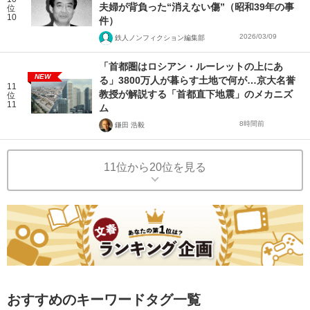
夫婦が背負った“消えない傷”（昭和39年の事
位
10
件）
2026/03/09
鉄人ノンフィクション編集部
「首都圏はロシアン・ルーレットの上にあ
NEW
る」3800万人が暮らす土地で何が…京大名誉
11
教授が解説する「首都直下地震」のメカニズ
位
11
ム
8時間前
鎌田 浩毅
11位から20位を見る
おすすめのキーワードタグ一覧