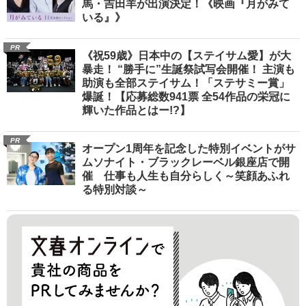
馬・吉田羊が出演決定！《映画『月がみて
いる』》
PR
《祝59歳》日本中の【ステイサム愛】が大
暴走！ “勝手に”生誕祭試写会開催！ 主演も
助演も全部ステイサム！「ステサミー賞」
爆誕！【応募総数941票 全54作品の栄冠に
輝いた作品とはー!?】
PR
オープン1周年を記念した特別イベントがサ
ムソナイト・ブラックレーベル銀座店で開
催 仕事も人生も自分らしく～笑顔あふれ
る特別対談～