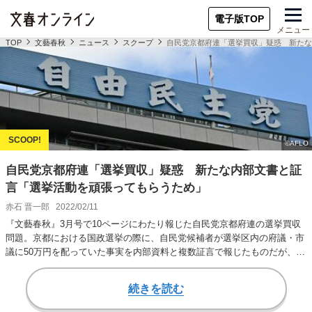
電子版TOP
メニュー
TOP
文藝春秋
ニュース
スクープ
自民党京都府連「選挙買収」疑惑 新たな
自民党京都府連「選挙買収」疑惑 新たな内部文書と証
言「選挙活動を頑張ってもらうため」
赤石 晋一郎
2022/02/11
『文藝春秋』3月号で10ページにわたり報じた自民党京都府連の選挙買収
問題。京都における国政選挙の際に、自民党候補者が選挙区内の府議・市
議に50万円を配っていた事実を内部資料と複数証言で報じたものだが、こ
の問題が国会で…
続きを読む