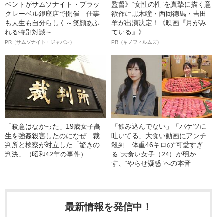
ベントがサムソナイト・ブラッ
監督》“女性の性”を真摯に描く意
クレーベル銀座店で開催 仕事
欲作に黒木瞳・西岡德馬・吉田
も人生も自分らしく～笑顔あふ
羊が出演決定！《映画『月がみ
れる特別対談～
ている』》
PR（サムソナイト・ジャパン）
PR（キノフィルムズ）
「殺意はなかった」19歳女子高
「飲み込んでない」「バケツに
生を強姦殺害したのになぜ…裁
吐いてる」大食い動画にアンチ
判所と検察が対立した「驚きの
殺到…体重46キロの“可愛すぎ
判決」（昭和42年の事件）
る”大食い女子（24）が明か
す、“やらせ疑惑”への本音
最新情報を発信中！