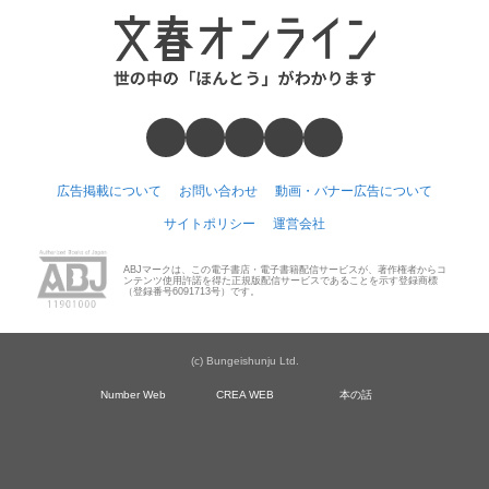
広告掲載について
お問い合わせ
動画・バナー広告について
サイトポリシー
運営会社
ABJマークは、この電子書店・電子書籍配信サービスが、著作権者からコ
ンテンツ使用許諾を得た正規版配信サービスであることを示す登録商標
（登録番号6091713号）です。
(c) Bungeishunju Ltd.
Number Web
CREA WEB
本の話