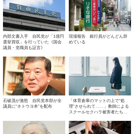
内部文書入手 自民党が「1億円
現場報告 銀行員がどんどん辞
選挙買収」を行っていた《国会
めている
議員・党職員も証言》
石破茂が激怒 自民党本部が全
「体育倉庫のマットの上で“処
議員に“ネトウヨ本”を配布
理”させられて……」教師による
スクールセクハラ被害者たちが
声をあげた！