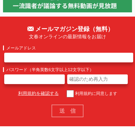
メールマガジン登録（無料）
文春オンラインの最新情報をお届け
メールアドレス
パスワード（半角英数6文字以上12文字以下）
利用規約を確認する
利用規約に同意します