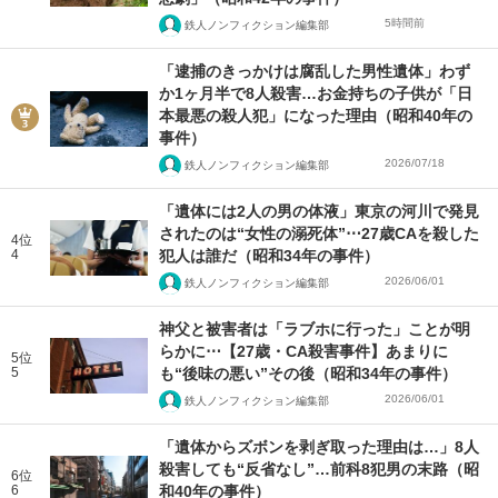
5時間前
鉄人ノンフィクション編集部
「逮捕のきっかけは腐乱した男性遺体」わず
か1ヶ月半で8人殺害…お金持ちの子供が「日
本最悪の殺人犯」になった理由（昭和40年の
事件）
2026/07/18
鉄人ノンフィクション編集部
「遺体には2人の男の体液」東京の河川で発見
されたのは“女性の溺死体”⋯27歳CAを殺した
4位
4
犯人は誰だ（昭和34年の事件）
2026/06/01
鉄人ノンフィクション編集部
神父と被害者は「ラブホに行った」ことが明
らかに⋯【27歳・CA殺害事件】あまりに
5位
5
も“後味の悪い”その後（昭和34年の事件）
2026/06/01
鉄人ノンフィクション編集部
「遺体からズボンを剥ぎ取った理由は…」8人
殺害しても“反省なし”…前科8犯男の末路（昭
6位
6
和40年の事件）