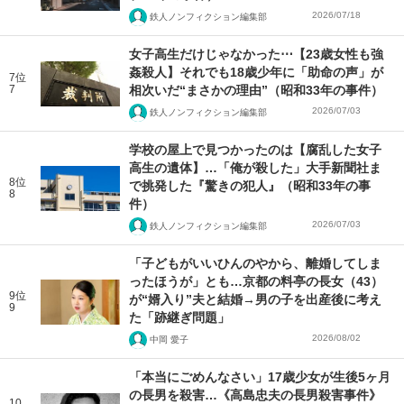
2026/07/18
鉄人ノンフィクション編集部
女子高生だけじゃなかった⋯【23歳女性も強
姦殺人】それでも18歳少年に「助命の声」が
7位
7
相次いだ“まさかの理由”（昭和33年の事件）
2026/07/03
鉄人ノンフィクション編集部
学校の屋上で見つかったのは【腐乱した女子
高生の遺体】…「俺が殺した」大手新聞社ま
8位
で挑発した『驚きの犯人』（昭和33年の事
8
件）
2026/07/03
鉄人ノンフィクション編集部
「子どもがいいひんのやから、離婚してしま
ったほうが」とも…京都の料亭の長女（43）
9位
が“婿入り”夫と結婚→男の子を出産後に考え
9
た「跡継ぎ問題」
2026/08/02
中岡 愛子
「本当にごめんなさい」17歳少女が生後5ヶ月
の長男を殺害…《高島忠夫の長男殺害事件》
10