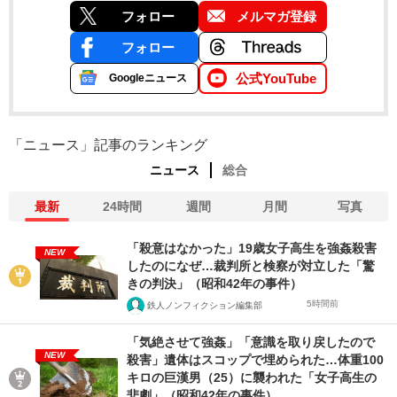
フォロー
メルマガ登録
フォロー
公式YouTube
Googleニュース
「ニュース」記事のランキング
ニュース
総合
最新
24時間
週間
月間
写真
「殺意はなかった」19歳女子高生を強姦殺害
NEW
したのになぜ…裁判所と検察が対立した「驚
きの判決」（昭和42年の事件）
5時間前
鉄人ノンフィクション編集部
「気絶させて強姦」「意識を取り戻したので
NEW
殺害」遺体はスコップで埋められた…体重100
キロの巨漢男（25）に襲われた「女子高生の
悲劇」（昭和42年の事件）