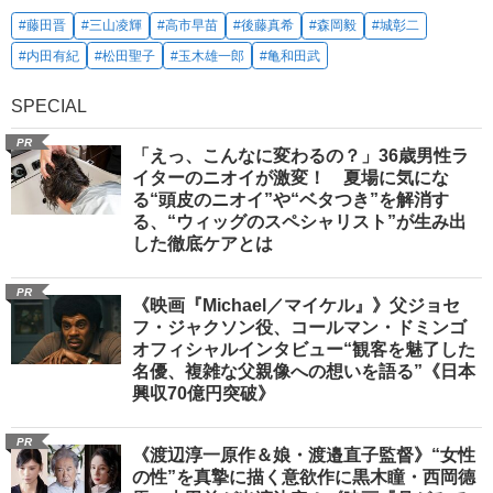
#藤田晋
#三山凌輝
#高市早苗
#後藤真希
#森岡毅
#城彰二
#内田有紀
#松田聖子
#玉木雄一郎
#亀和田武
SPECIAL
PR
「えっ、こんなに変わるの？」36歳男性ラ
イターのニオイが激変！ 夏場に気にな
る“頭皮のニオイ”や“ベタつき”を解消す
る、“ウィッグのスペシャリスト”が生み出
した徹底ケアとは
PR
《映画『Michael／マイケル』》父ジョセ
フ・ジャクソン役、コールマン・ドミンゴ
オフィシャルインタビュー“観客を魅了した
名優、複雑な父親像への想いを語る”《日本
興収70億円突破》
PR
《渡辺淳一原作＆娘・渡邉直子監督》“女性
の性”を真摯に描く意欲作に黒木瞳・西岡德