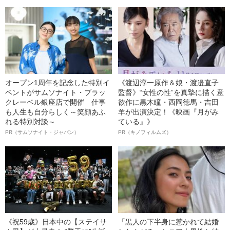
オープン1周年を記念した特別イ
《渡辺淳一原作＆娘・渡邉直子
ベントがサムソナイト・ブラッ
監督》“女性の性”を真摯に描く意
クレーベル銀座店で開催 仕事
欲作に黒木瞳・西岡德馬・吉田
も人生も自分らしく～笑顔あふ
羊が出演決定！《映画『月がみ
れる特別対談～
ている』》
PR（サムソナイト・ジャパン）
PR（キノフィルムズ）
《祝59歳》日本中の【ステイサ
「黒人の下半身に惹かれて結婚