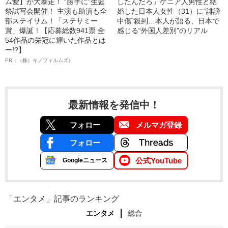
ム愛】が大暴走！ “勝手に”生誕
したんだろ」ケニア人男性と結
祭試写会開催！ 主演も助演も全
婚した日本人女性（31）に“誹謗
部ステイサム！「ステサミー
中傷”殺到…本人が語る、日本で
賞」爆誕！【応募総数941票 全
感じる“外国人差別”のリアル
54作品の栄冠に輝いた作品とは
ー!?】
PR（（株）キノフィルムズ）
最新情報を発信中！
フォロー
メルマガ登録
フォロー
公式YouTube
Googleニュース
「エンタメ」記事のランキング
エンタメ
総合