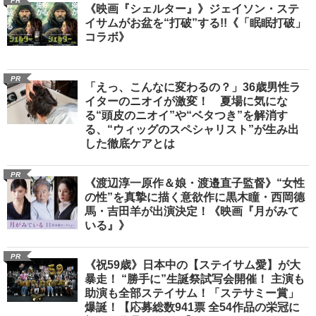
PR
《映画『シェルター』》ジェイソン・ステ
イサムがお盆を“打破”する!!《「眠眠打破」
コラボ》
PR
「えっ、こんなに変わるの？」36歳男性ラ
イターのニオイが激変！ 夏場に気にな
る“頭皮のニオイ”や“ベタつき”を解消す
る、“ウィッグのスペシャリスト”が生み出
した徹底ケアとは
PR
《渡辺淳一原作＆娘・渡邉直子監督》“女性
の性”を真摯に描く意欲作に黒木瞳・西岡德
馬・吉田羊が出演決定！《映画『月がみて
いる』》
PR
《祝59歳》日本中の【ステイサム愛】が大
暴走！ “勝手に”生誕祭試写会開催！ 主演も
助演も全部ステイサム！「ステサミー賞」
爆誕！【応募総数941票 全54作品の栄冠に