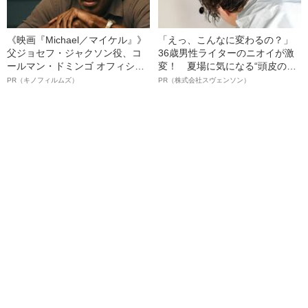
《映画『Michael／マイケル』》
「えっ、こんなに変わるの？」
父ジョセフ・ジャクソン役、コ
36歳男性ライターのニオイが激
ールマン・ドミンゴ オフィシャ
変！ 夏場に気になる“頭皮のニ
ルインタビュー“観客を魅了した
オイ”や“ベタつき”を解消す
PR（キノフィルムズ）
PR（株式会社スヴェンソン）
名優、複雑な父親像への想いを
る、“ウィッグのスペシャリス
語る”《日本興収70億円突破》
ト”が生み出した徹底ケアとは