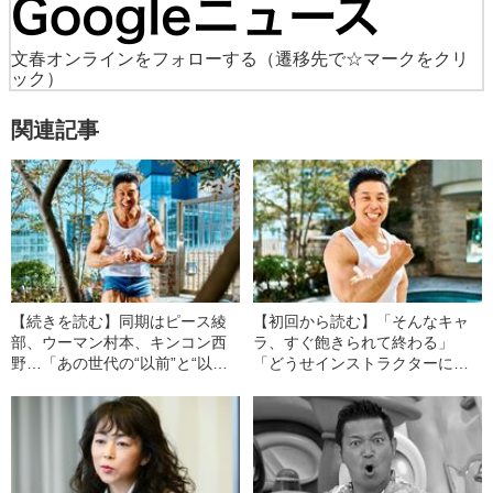
文春オンラインをフォローする
（遷移先で☆マークをクリ
ック）
関連記事
【続きを読む】同期はピース綾
【初回から読む】「そんなキャ
部、ウーマン村本、キンコン西
ラ、すぐ飽きられて終わる」
野…「あの世代の“以前”と“以
「どうせインストラクターにな
後”では大きな差がある」なかや
るんでしょ」なかやまきんに君
まきんに君（43）が語る、芸人
が語る、それでも21年間“筋肉
に起きた“ある変化”
芸”を続けたワケ