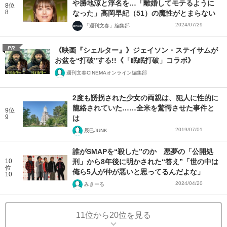
や勝地涼と浮名を…「離婚してモテるように
8位
8
なった」高岡早紀（51）の魔性がとまらない
2024/07/29
「週刊文春」編集部
PR
《映画『シェルター』》ジェイソン・ステイサムが
お盆を“打破”する!!《「眠眠打破」コラボ》
週刊文春CINEMAオンライン編集部
2度も誘拐された少女の両親は、犯人に性的に
籠絡されていた……全米を驚愕させた事件と
9位
9
は
2019/07/01
辰巳JUNK
誰がSMAPを“殺した”のか 悪夢の「公開処
10
刑」から8年後に明かされた“答え”「世の中は
位
俺ら5人が仲が悪いと思ってるんだよな」
10
2024/04/20
みきーる
11位から20位を見る