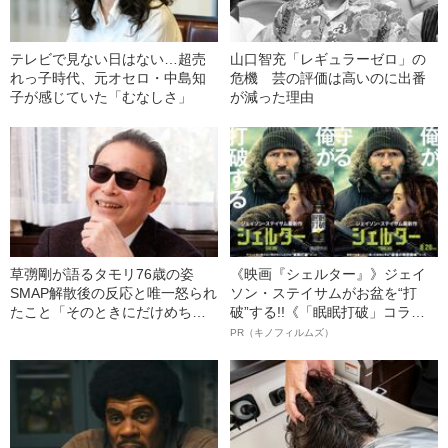
テレビで見ない日はない…超売
山口智充「レギュラーゼロ」の
れっ子時代、元オセロ・中島知
危機 芸の評価は高いのに出番
子が感じていた「むなしさ」
が減った理由
草彅剛が語るタモリ76歳の姿
《映画『シェルター』》ジェイ
SMAP解散後の反応と唯一怒られ
ソン・ステイサムがお盆を“打
たこと「そのときにだけめちゃ
破”する!!《「眠眠打破」コラ
くちゃキレる（笑）」
ボ》
PR（キノフィルムズ）