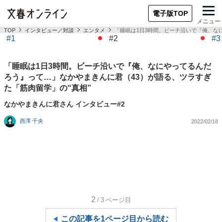
電子版TOP
メニュー
TOP
インタビュー／対談
エンタメ
「睡眠は1日3時間。ビーチ沿いで『俺、な
#1
#2
#3
「睡眠は1日3時間。ビーチ沿いで『俺、なにやってるんだ
ろう』って…」なかやまきんに君（43）が語る、ツラすぎ
た「筋肉留学」の“真相”
なかやまきんに君さん インタビュー#2
西澤 千央
2022/02/18
2
/3
ページ目
この記事を1ページ目から読む