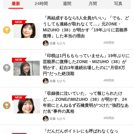
最新
24時間
週間
月間
写真
「再結成するなら5人全員がいい」「でも、ど
NEW
うしても連絡が取れなくて…」元ZONE・
MIZUHO（38）が明かす「19年ぶりに芸能界
復帰」した本当の理由
4時間前
佐藤 ちひろ
「印税は1円ももらっていません」19年ぶりに
NEW
芸能界に復帰したZONE・MIZUHO（38）が
明かす、紅白3年連続出場したのに“月収8万
円”だった絶頂期
4時間前
佐藤 ちひろ
「収録後に泣いていた、って報じられたけ
NEW
ど…」ZONEのMIZUHO（38）が明かす、24
年前にとんねるず石橋貴明がつけた“強烈なあ
だ名”事件の真相
4時間前
佐藤 ちひろ
「だんだんボイトレにも呼ばれなくなっ