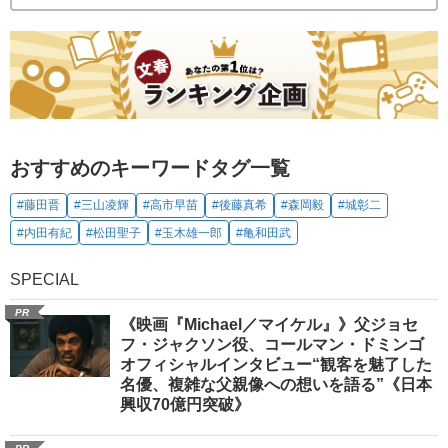
おすすめのキーワードタグ一覧
#藤田晋
#三山凌輝
#高市早苗
#後藤真希
#森岡毅
#城彰二
#内田有紀
#松田聖子
#玉木雄一郎
#亀和田武
SPECIAL
PR
《映画『Michael／マイケル』》父ジョセ
フ・ジャクソン役、コールマン・ドミンゴ
オフィシャルインタビュー“観客を魅了した
名優、複雑な父親像への想いを語る”《日本
興収70億円突破》