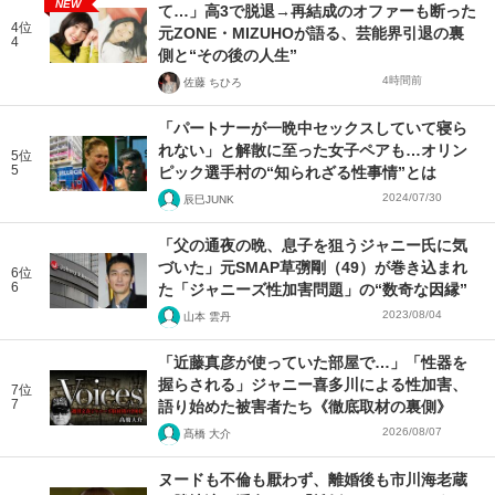
NEW
て…」高3で脱退→再結成のオファーも断った
4位
元ZONE・MIZUHOが語る、芸能界引退の裏
4
側と“その後の人生”
4時間前
佐藤 ちひろ
「パートナーが一晩中セックスしていて寝ら
れない」と解散に至った女子ペアも…オリン
5位
5
ピック選手村の“知られざる性事情”とは
2024/07/30
辰巳JUNK
「父の通夜の晩、息子を狙うジャニー氏に気
づいた」元SMAP草彅剛（49）が巻き込まれ
6位
6
た「ジャニーズ性加害問題」の“数奇な因縁”
2023/08/04
山本 雲丹
「近藤真彦が使っていた部屋で…」「性器を
握らされる」ジャニー喜多川による性加害、
7位
7
語り始めた被害者たち《徹底取材の裏側》
2026/08/07
髙橋 大介
ヌードも不倫も厭わず、離婚後も市川海老蔵