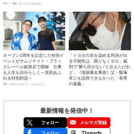
PR（（株）キノフィルムズ）
オープン1周年を記念した特別イ
「トヨタの非を認める判決が出
ベントがサムソナイト・ブラッ
る可能性は、限りなくゼロ」裁
クレーベル銀座店で開催 仕事
判で“勝ち目がない”と伝えたけれ
も人生も自分らしく～笑顔あふ
ど…《池袋暴走事故》父・飯塚
れる特別対談～
幸三を説得できなかった「長男
の葛藤」
PR（サムソナイト・ジャパン）
最新情報を発信中！
フォロー
メルマガ登録
フォロー