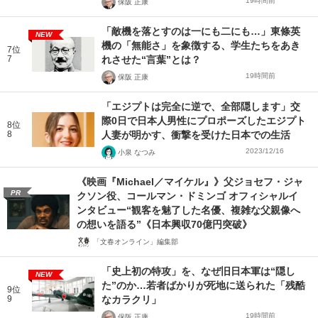
19時間前
保阪 正康
「敵機を落とすのは一にも二にも…」東條英
NEW
機の「無能さ」を象徴する、学生たちをあき
7位
7
れさせた“言葉”とは？
19時間前
保阪 正康
「エジプトは完全に逆で、全部隠します」交
際0日で日本人男性にプロポーズしたエジプト
8位
8
人妻が明かす、衝撃を受けた日本での生活
2023/12/16
小泉 なつみ
《映画『Michael／マイケル』》父ジョセフ・ジャ
PR
クソン役、コールマン・ドミンゴ オフィシャルイ
ンタビュー“観客を魅了した名優、複雑な父親像へ
の想いを語る”《日本興収70億円突破》
「文春オンライン」編集部
「史上初の特攻」を、なぜ旧日本軍は“隠し
NEW
た”のか…若者ばかりが死地に送られた「残酷
9位
9
なカラクリ」
19時間前
保阪 正康