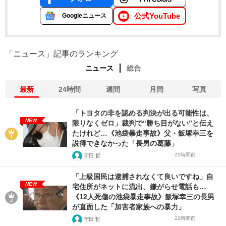
公式YouTube
Googleニュース
「ニュース」記事のランキング
ニュース
総合
最新
24時間
週間
月間
写真
「トヨタの非を認める判決が出る可能性は、
NEW
限りなくゼロ」裁判で“勝ち目がない”と伝え
たけれど…《池袋暴走事故》父・飯塚幸三を
説得できなかった「長男の葛藤」
22時間前
守田 哲
「上級国民は逮捕されなくて良いですね」自
NEW
宅住所がネットに流出、嫌がらせ電話も…
《12人死傷の池袋暴走事故》飯塚幸三の長男
が直面した「加害者家族への暴力」
22時間前
守田 哲