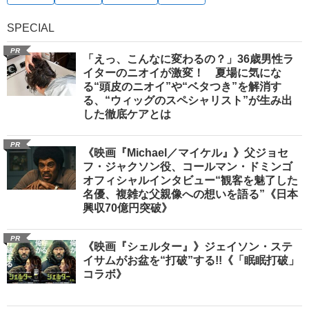
SPECIAL
PR
「えっ、こんなに変わるの？」36歳男性ラ
イターのニオイが激変！ 夏場に気にな
る“頭皮のニオイ”や“ベタつき”を解消す
る、“ウィッグのスペシャリスト”が生み出
した徹底ケアとは
PR
《映画『Michael／マイケル』》父ジョセ
フ・ジャクソン役、コールマン・ドミンゴ
オフィシャルインタビュー“観客を魅了した
名優、複雑な父親像への想いを語る”《日本
興収70億円突破》
PR
《映画『シェルター』》ジェイソン・ステ
イサムがお盆を“打破”する!!《「眠眠打破」
コラボ》