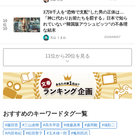
3万8千人を“恐怖で支配”した男の正体は…
「神に代わりお前たちを罰する」日本で知ら
10
れていない“韓国版アウシュビッツ”の不条理
位
10
な結末
2026/08/07
大山 くまお
11位から20位を見る
おすすめのキーワードタグ一覧
#藤田晋
#三山凌輝
#高市早苗
#後藤真希
#森岡毅
#城彰二
#内田有紀
#松田聖子
#玉木雄一郎
#亀和田武