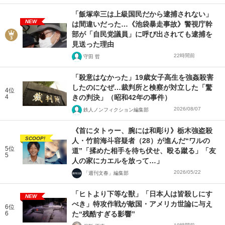
「飯塚幸三は上級国民だから逮捕されない」
NEW
は間違いだった…《池袋暴走事故》警視庁幹
部が「自民党議員」に呼び出されても逮捕を
見送った理由
22時間前
守田 哲
「殺意はなかった」19歳女子高生を強姦殺害
したのになぜ…裁判所と検察が対立した「驚
4位
4
きの判決」（昭和42年の事件）
2026/08/07
鉄人ノンフィクション編集部
《首にタトゥー、腕には和彫り》栃木強盗殺
SCOOP!
人・竹前海斗容疑者（28）が進んだ“ワルの
5位
道”「揉めた相手を待ち伏せ、殴る蹴る」「友
5
人の家にカエルを放って…」
2026/05/22
「週刊文春」編集部
「ヒトより下等な獣」「日本人は皆殺しにす
NEW
べき」特攻作戦が敵国・アメリカ世論に与え
6位
6
た“残酷すぎる影響”