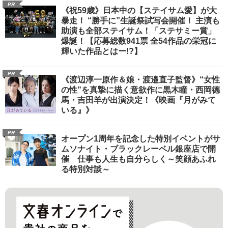
PR
《祝59歳》日本中の【ステイサム愛】が大
暴走！ “勝手に”生誕祭試写会開催！ 主演も
助演も全部ステイサム！「ステサミー賞」
爆誕！【応募総数941票 全54作品の栄冠に
輝いた作品とはー!?】
PR
《渡辺淳一原作＆娘・渡邉直子監督》“女性
の性”を真摯に描く意欲作に黒木瞳・西岡德
馬・吉田羊が出演決定！《映画『月がみて
いる』》
PR
オープン1周年を記念した特別イベントがサ
ムソナイト・ブラックレーベル銀座店で開
催 仕事も人生も自分らしく～笑顔あふれ
る特別対談～