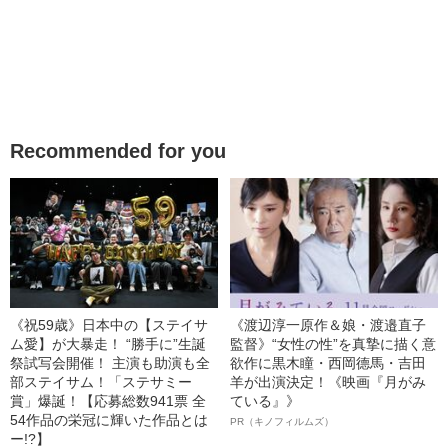
Recommended for you
《祝59歳》日本中の【ステイサ
《渡辺淳一原作＆娘・渡邉直子
ム愛】が大暴走！ “勝手に”生誕
監督》“女性の性”を真摯に描く意
祭試写会開催！ 主演も助演も全
欲作に黒木瞳・西岡德馬・吉田
部ステイサム！「ステサミー
羊が出演決定！《映画『月がみ
賞」爆誕！【応募総数941票 全
ている』》
54作品の栄冠に輝いた作品とは
PR（キノフィルムズ）
ー!?】