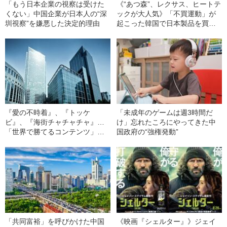
「もう日本企業の視察は受けた
《“あつ森”、レクサス、ヒートテ
くない」中国企業が日本人の“深
ックが大人気》「不買運動」が
圳視察”を嫌悪した決定的理由
起こった韓国で日本製品を買い
続ける…ご都合主義的な“韓国国
民心理”の実態
『愛の不時着』、『トッケ
「未成年のゲームは週3時間だ
ビ』、『海街チャチャチャ』…
け」忘れたころにやってきた中
「世界で勝てるコンテンツ」を
国政府の“強権発動”
生み出す韓国“元サムスングルー
プ”のスゴさ
「共同富裕」を呼びかけた中国
《映画『シェルター』》ジェイ