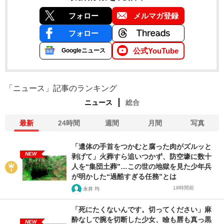
フォロー
メルマガ登録
フォロー
公式YouTube
Googleニュース
「ニュース」記事のランキング
ニュース
総合
最新
24時間
週間
月間
写真
「遺体の手首をつかむと腐った肉がズルッと
NEW
剥げて」火葬すら追いつかず、防空壕に数十
人を“集団土葬”…この世の地獄を見た少年兵
が明かした“過酷すぎる任務”とは
18時間前
永井 均
「死にたくないんです。切ってください」麻
酔なしで腕を切断した少女、瞼も唇も真っ黒
NEW