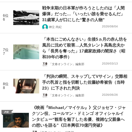
戦争末期の日本軍が作ろうとしたのは「人間
爆弾」だった…「いったい誰を乗せるんだ」
6位
6
31歳軍人が口にした“驚きの人物”
2026/08/04
神立 尚紀
「本当にごめんなさい」生後5ヵ月の赤ん坊を
風呂に沈めて殺害…人気タレント高島忠夫か
7位
ら「長男を奪った」17歳家政婦の闇深さ（昭
7
和39年の事件）
2026/03/13
「文春オンライン」編集部
「判決の瞬間、スキップしてVサイン」交際相
手の乳首と指を切断した佐藤紗希被告（当時
8位
8
23）に下された判決
2026/06/26
「文春オンライン」編集部
《映画『Michael／マイケル』》父ジョセフ・ジャ
PR
クソン役、コールマン・ドミンゴ オフィシャルイ
ンタビュー“観客を魅了した名優、複雑な父親像へ
の想いを語る”《日本興収70億円突破》