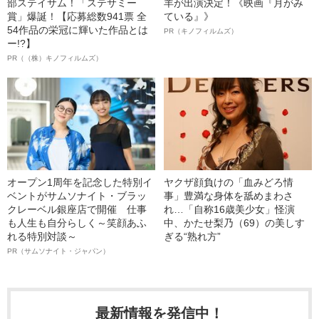
部ステイサム！「ステサミー
羊が出演決定！《映画『月がみ
賞」爆誕！【応募総数941票 全
ている』》
54作品の栄冠に輝いた作品とは
PR（キノフィルムズ）
ー!?】
PR（（株）キノフィルムズ）
オープン1周年を記念した特別イ
ヤクザ顔負けの「血みどろ情
ベントがサムソナイト・ブラッ
事」豊満な身体を舐めまわさ
クレーベル銀座店で開催 仕事
れ…「自称16歳美少女」怪演
も人生も自分らしく～笑顔あふ
中、かたせ梨乃（69）の美しす
れる特別対談～
ぎる“熟れ方”
PR（サムソナイト・ジャパン）
最新情報を発信中！