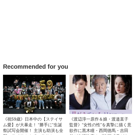
Recommended for you
《祝59歳》日本中の【ステイサ
《渡辺淳一原作＆娘・渡邉直子
ム愛】が大暴走！ “勝手に”生誕
監督》“女性の性”を真摯に描く意
祭試写会開催！ 主演も助演も全
欲作に黒木瞳・西岡德馬・吉田