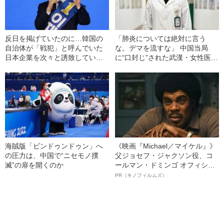
反日を掲げていたのに…韓国の
「肺炎については絶対に言う
自治体が「戦犯」と呼んでいた
な。デマを流すな」 中国当局
日本企業を次々と誘致している
に“口封じ”された武漢・女性医師
ワケ
の悲痛な証言
海賊版「ビンドゥンドゥン」へ
《映画『Michael／マイケル』》
の圧力は、中国で“ニセモノ撲
父ジョセフ・ジャクソン役、コ
滅”の扉を開くのか
ールマン・ドミンゴ オフィシャ
ルインタビュー“観客を魅了した
PR（キノフィルムズ）
名優、複雑な父親像への想いを
語る”《日本興収70億円突破》