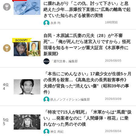
に腫れあがり「この仇、討って下さい」と息
絶えた少年…原爆投下直後に“広島の離島で起
きていた知られざる被害の実情
18時間前
永井 均
自民・木原誠二氏妻の元夫（28）が“不審
SCOOP!
死”…「俺が死んだら迷宮入りですから」怪死
現場を知るキーマンが重大証言《木原事件に
新展開》
2026/08/05
「週刊文春」編集部
「本当にごめんなさい」17歳少女が生後5ヶ月
の長男を殺害…《高島忠夫の長男殺害事件》
4位
夫婦が背負った“消えない傷”（昭和39年の事
4
件）
2026/03/09
鉄人ノンフィクション編集部
「特攻で715人が戦死」「米軍からは“馬鹿”扱
い」…発案者なのに「人間爆弾・桜花」に乗
5位
5
れなかった男のその後
2026/08/04
神立 尚紀