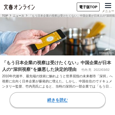
電子版TOP
メニュー
TOP
ニュース
「もう日本企業の視察は受けたくない」中国企業が日本人の“深圳視
「もう日本企業の視察は受けたくない」中国企業が日本
人の“深圳視察”を嫌悪した決定的理由
竹内 亮
2022/03/02
2010年代後半、最先端の技術に触れようと世界屈指の未来都市「深圳」へ
視察に出向く日本企業が爆発的に増えた。しかし、中国在住のでドキュメ
ンタリー監督、竹内亮氏によると、当時の深圳の一部企業では「もう日本
企業の視察は…
続きを読む