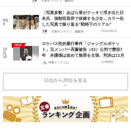
「文春オンライン」編集部
〈写真多数〉あばら骨がクッキリ浮き出た日
本兵、強制収容所で体操する少女…カラー化
9位
9
した写真で振り返る“戦時下のリアル”
2022/08/15
「文春オンライン」編集部
ロケバス性的暴行事件「ジャングルポケッ
NEW
10
ト」元メンバー斉藤被告（43）公判で懲役7
位
年 弁護側は改めて無罪を主張、判決は11月
10
21時間前
時事ドットコム
11位から20位を見る