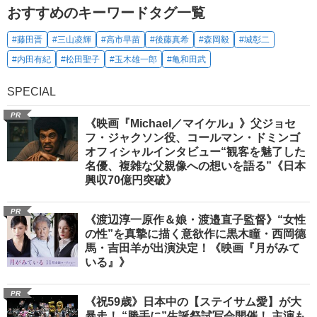
おすすめのキーワードタグ一覧
#藤田晋
#三山凌輝
#高市早苗
#後藤真希
#森岡毅
#城彰二
#内田有紀
#松田聖子
#玉木雄一郎
#亀和田武
SPECIAL
PR
《映画『Michael／マイケル』》父ジョセ
フ・ジャクソン役、コールマン・ドミンゴ
オフィシャルインタビュー“観客を魅了した
名優、複雑な父親像への想いを語る”《日本
興収70億円突破》
PR
《渡辺淳一原作＆娘・渡邉直子監督》“女性
の性”を真摯に描く意欲作に黒木瞳・西岡德
馬・吉田羊が出演決定！《映画『月がみて
いる』》
PR
《祝59歳》日本中の【ステイサム愛】が大
暴走！ “勝手に”生誕祭試写会開催！ 主演も