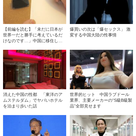
【前編を読む】「未だに日本が
爆買いの次は「爆セックス」 激
世界一だと勝手に考えているだ
変する中国大陸の性事情
けなのです…」中国に移住し
た“サラリーマン漫画家”が語
る“日本漫画界”のリアルな現状
消えた中国の性都 「東洋のア
世界的ヒット 中国ラブドール
ムステルダム」でヤバいホテル
業界、主要メーカーの“S級B級製
を泊まり歩いた話
品”全部見せます