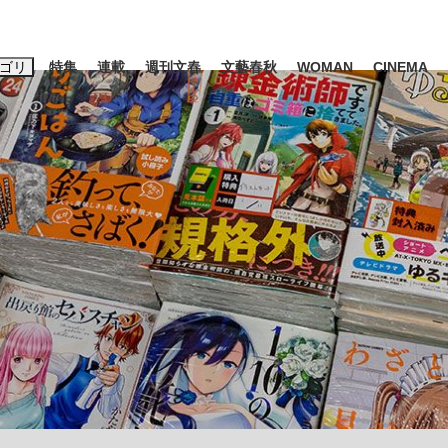
ゴリ
特集
連載
週刊文春
文藝春秋
WOMAN
CINEMA
キーワード入力
ス
エンタメ
ライフ
ビジネス
ーワードタグ一覧
山凌輝
#高市早苗
#後藤真希
#森岡毅
#城彰二
#内田有紀
#亀和田武
て明かした日本代表監督に...
「最悪の空気のまま解散」W
私のあのとき