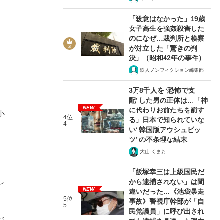
「殺意はなかった」19歳
女子高生を強姦殺害した
のになぜ…裁判所と検察
が対立した「驚きの判
決」（昭和42年の事件）
鉄人ノンフィクション編集部
3万8千人を“恐怖で支
配”した男の正体は…「神
NEW
に代わりお前たちを罰す
小
4位
る」日本で知られていな
4
い“韓国版アウシュビッ
ツ”の不条理な結末
大山 くまお
「飯塚幸三は上級国民だ
し
から逮捕されない」は間
NEW
違いだった…《池袋暴走
5位
事故》警視庁幹部が「自
5
民党議員」に呼び出され
ジ