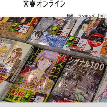
新着
ランキング
カテ
スクープ
ニュー
おすすめのキ
#藤田晋
#三
#玉木雄一郎
「90%は失敗する。でも…」本田圭佑が初め
終戦から81年