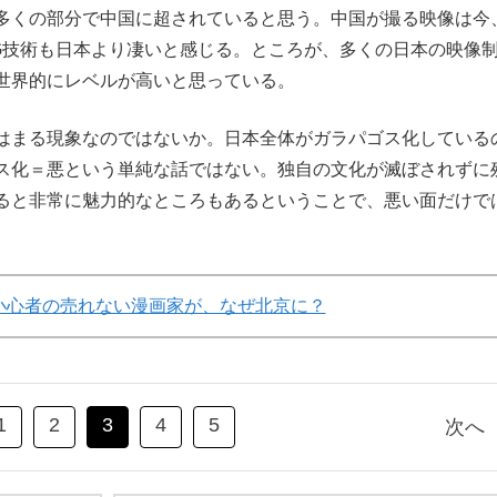
多くの部分で中国に超されていると思う。中国が撮る映像は今
G技術も日本より凄いと感じる。ところが、多くの日本の映像
世界的にレベルが高いと思っている。
はまる現象なのではないか。日本全体がガラパゴス化している
ス化＝悪という単純な話ではない。独自の文化が滅ぼされずに
ると非常に魅力的なところもあるということで、悪い面だけで
小心者の売れない漫画家が、なぜ北京に？
1
2
3
4
5
次へ