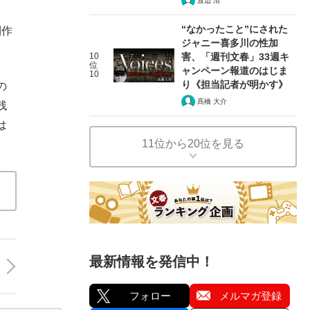
渡辺 清
、
“なかったこと”にされた
制作
ジャニー喜多川の性加
10
害、「週刊文春」33週キ
位
ャンペーン報道のはじま
10
り《担当記者が明かす》
の
髙橋 大介
残
は
11位から20位を見る
最新情報を発信中！
フォロー
メルマガ登録