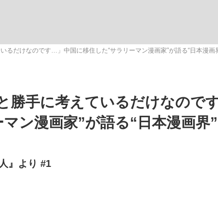
いるだけなのです…」中国に移住した“サラリーマン漫画家”が語る“日本漫画
手が証言した“NPB聞...
「クマが悪者扱いされているの
キングの誕生
と勝手に考えているだけなので
マン漫画家”が語る“日本漫画界
』より #1
もっと見る
カー日本代表・森保一監督...