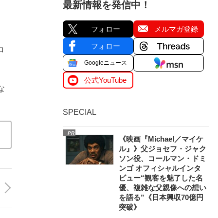
最新情報を発信中！
フォロー
メルマガ登録
フォロー
コ
Googleニュース
公式YouTube
な
SPECIAL
PR
《映画『Michael／マイケ
ル』》父ジョセフ・ジャク
ソン役、コールマン・ドミ
ンゴ オフィシャルインタ
ビュー“観客を魅了した名
優、複雑な父親像への想い
を語る”《日本興収70億円
突破》