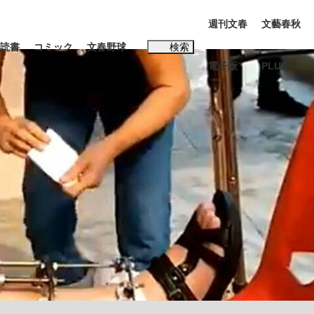
週刊文春
文藝春秋
読書
コミック
文春野球
検索
電子版
PLUS
インタビュー
読書
#松田聖子
BC日本代表“敗戦”の真実 選手が明かす...
、私のいま