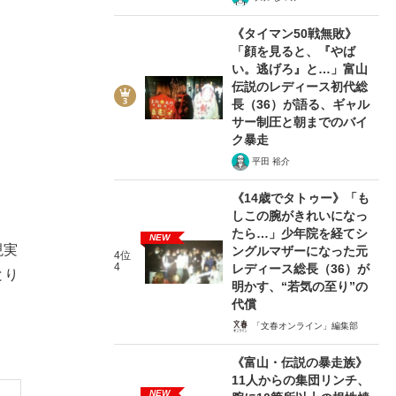
《タイマン50戦無敗》
「顔を見ると、『やば
い。逃げろ』と…」富山
伝説のレディース初代総
長（36）が語る、ギャル
サー制圧と朝までのバイ
ク暴走
平田 裕介
《14歳でタトゥー》「も
しこの腕がきれいになっ
たら…」少年院を経てシ
NEW
現実
ングルマザーになった元
4位
4
レディース総長（36）が
とり
明かす、“若気の至り”の
代償
「文春オンライン」編集部
《富山・伝説の暴走族》
11人からの集団リンチ、
NEW