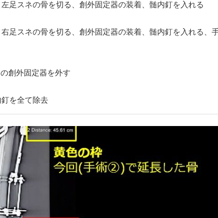
太腿と左足スネの骨を切る、創外固定器の装着、髄内釘を入れる
太腿と右足スネの骨を切る、創外固定器の装着、髄内釘を入れる、
2）の創外固定器を外す
髄内釘を全て除去