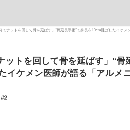
自分でナットを回して骨を延ばす」“骨延長手術”で身長を10cm延ばしたイケ
手が証言した“NPB聞...
「クマが悪者扱いされているの
キングの誕生
でナットを回して骨を延ばす」“骨
ばしたイケメン医師が語る「アルメ
#2
もっと見る
カー日本代表・森保一監督...