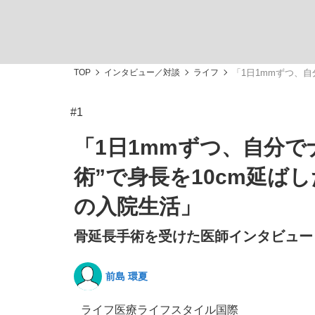
観る将棋、読む将棋
TOP
インタビュー／対談
ライフ
「1日1mmずつ、
#1
「敗因分析は一切聞かれなかった」侍ジャパン選
「1日1mmずつ、自分
術”で身長を10cm延
の入院生活」
いまさら聞けない資産運用のすべて
骨延長手術を受けた医師インタビュー 
前島 環夏
「目標達成できなかったからと言って…」サッ
ライフ
医療
ライフスタイル
国際