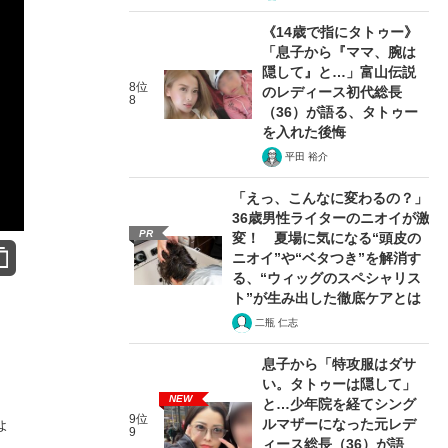
《14歳で指にタトゥー》
「息子から『ママ、腕は
隠して』と…」富山伝説
8位
のレディース初代総長
8
（36）が語る、タトゥー
を入れた後悔
平田 裕介
「えっ、こんなに変わるの？」
36歳男性ライターのニオイが激
PR
変！ 夏場に気になる“頭皮の
ニオイ”や“ベタつき”を解消す
る、“ウィッグのスペシャリス
ト”が生み出した徹底ケアとは
二瓶 仁志
息子から「特攻服はダサ
い。タトゥーは隠して」
NEW
と…少年院を経てシング
9位
ょ
ルマザーになった元レデ
9
ィース総長（36）が語