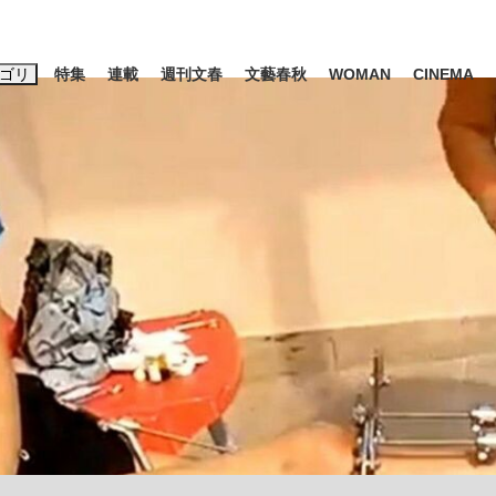
ゴリ
特集
連載
週刊文春
文藝春秋
WOMAN
CINEMA
キーワード入力
ス
エンタメ
ライフ
ビジネス
ーワードタグ一覧
山凌輝
#高市早苗
#後藤真希
#森岡毅
#城彰二
#内田有紀
#亀和田武
て明かした日本代表監督に...
「最悪の空気のまま解散」W
私のあのとき