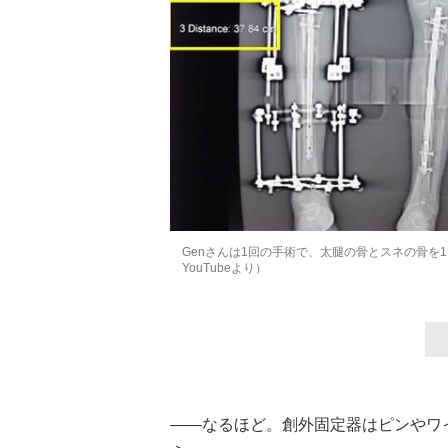
Genさんは1回の手術で、太腿の骨とスネの骨を
YouTubeより）
――なるほど。創外固定器はピンやワ