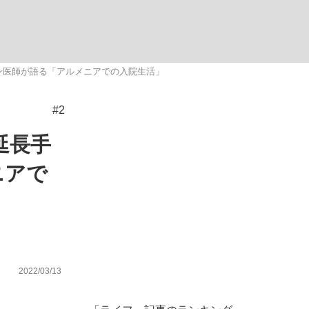
メン医師が語る「アルメニアでの入院生活」
#2
が悲しい」『北の国から』倉本聰氏（91...
を、目撃せよ。
延長手
ニアで
2022/03/13