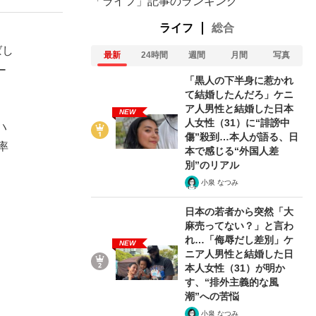
「ライフ」記事のランキング
ライフ
総合
ばし
最新
24時間
週間
月間
写真
ー
「黒人の下半身に惹かれ
て結婚したんだろ」ケニ
ア人男性と結婚した日本
NEW
人女性（31）に“誹謗中
ハ
傷”殺到…本人が語る、日
率
本で感じる“外国人差
別”のリアル
小泉 なつみ
日本の若者から突然「大
麻売ってない？」と言わ
れ…「侮辱だし差別」ケ
NEW
ニア人男性と結婚した日
本人女性（31）が明か
す、“排外主義的な風
潮”への苦悩
小泉 なつみ