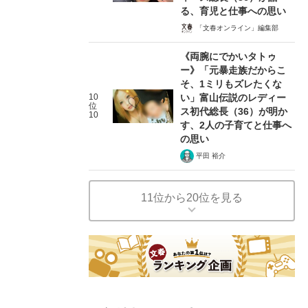
る、育児と仕事への思い
「文春オンライン」編集部
《両腕にでかいタトゥ
ー》「元暴走族だからこ
そ、1ミリもズレたくな
10
い」富山伝説のレディー
位
ス初代総長（36）が明か
10
す、2人の子育てと仕事へ
の思い
平田 裕介
11位から20位を見る