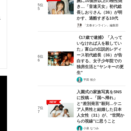
腕に10箇所以上の根性焼
5位
き…「音速天女」初代総
5
長しおりさん（36）が明
かす、過酷すぎる10代
手
「文春オンライン」編集部
《17歳で逮捕》「入って
いなければ人を殺してい
た」富山の伝説的レディ
ース初代総長（36）が告
6位
6
白する、女子少年院での
独房生活と“ヤンキーの更
生”
平田 裕介
入園式の家族写真をSNS
に投稿→「国へ帰れ」
NEW
と“差別発言”殺到…ケニ
7位
ア人男性と結婚した日本
7
人女性（31）が、“世間か
らの視線”に思うこと
小泉 なつみ