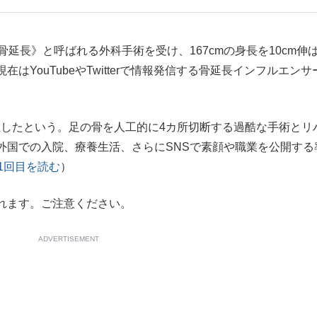
もっと見る
延長》と呼ばれる外科手術を受け、167cmの身長を10cm伸
在はYouTubeやTwitterで情報発信する骨延長インフルエンサ
在したという。足の骨を人工的に4カ所切断する過酷な手術とリ
外国での入院、療養生活、さらにSNSで素顔や職業を公開する
1回目を読む
）
れます。ご注意ください。
ADVERTISEMENT