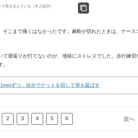
ンで骨を支えている（本人提供）
そこまで痛くはなかったです。麻酔が切れたときは、ナース
いて寝返りが打てないのが、地味にストレスでした。歩行練習
す。
日1mmずつ」自分でナットを回して骨を延ばす
2
3
4
5
6
次へ