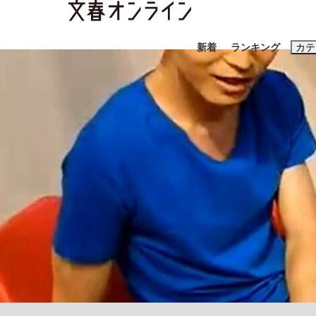
新着
ランキング
カテ
スクープ
ニュー
おすすめのキ
#藤田晋
#三
#玉木雄一郎
「90%は失敗する。でも…」本田圭佑が初め
終戦から81年