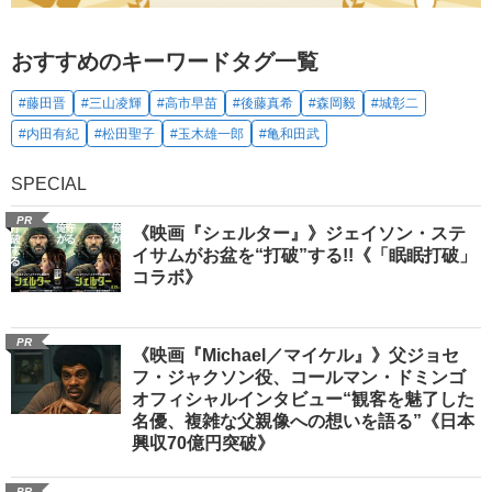
おすすめのキーワードタグ一覧
#藤田晋
#三山凌輝
#高市早苗
#後藤真希
#森岡毅
#城彰二
#内田有紀
#松田聖子
#玉木雄一郎
#亀和田武
SPECIAL
PR
《映画『シェルター』》ジェイソン・ステ
イサムがお盆を“打破”する!!《「眠眠打破」
コラボ》
PR
《映画『Michael／マイケル』》父ジョセ
フ・ジャクソン役、コールマン・ドミンゴ
オフィシャルインタビュー“観客を魅了した
名優、複雑な父親像への想いを語る”《日本
興収70億円突破》
PR