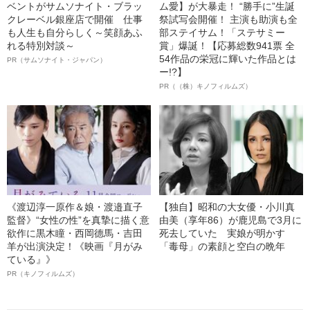
ベントがサムソナイト・ブラッ
ム愛】が大暴走！ “勝手に”生誕
クレーベル銀座店で開催 仕事
祭試写会開催！ 主演も助演も全
も人生も自分らしく～笑顔あふ
部ステイサム！「ステサミー
れる特別対談～
賞」爆誕！【応募総数941票 全
54作品の栄冠に輝いた作品とは
PR（サムソナイト・ジャパン）
ー!?】
PR（（株）キノフィルムズ）
《渡辺淳一原作＆娘・渡邉直子
【独自】昭和の大女優・小川真
監督》“女性の性”を真摯に描く意
由美（享年86）が鹿児島で3月に
欲作に黒木瞳・西岡德馬・吉田
死去していた 実娘が明かす
羊が出演決定！《映画『月がみ
「毒母」の素顔と空白の晩年
ている』》
PR（キノフィルムズ）