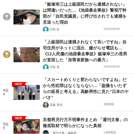
「飯塚幸三は上級国民だから逮捕されない」
は間違いだった…《池袋暴走事故》警視庁幹
部が「自民党議員」に呼び出されても逮捕を
見送った理由
2026/08/08
守田 哲
「上級国民は逮捕されなくて良いですね」自
宅住所がネットに流出、嫌がらせ電話も…
《12人死傷の池袋暴走事故》飯塚幸三の長男
が直面した「加害者家族への暴力」
2026/08/08
守田 哲
「スカートめくりと変わらないですよね」だ
NEW
から性犯罪はなくならない…「盗撮をいたず
4位
らの延長と考える」高齢男性に見た“日本のヤ
4
バさ”
3時間前
斉藤 章佳
NEW
京都男児行方不明事件まとめ 「週刊文春」の
5位
徹底取材で明らかになった真相
5
14時間前
「週刊文春」編集部