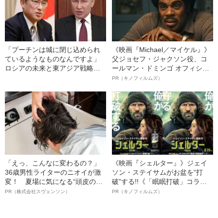
「プーチンは城に閉じ込められ
《映画『Michael／マイケル』》
ているようなものなんですよ」
父ジョセフ・ジャクソン役、コ
ロシアの未来と東アジア戦略
ールマン・ドミンゴ オフィシャ
《ついにウクライナ侵攻》
ルインタビュー“観客を魅了した
PR（キノフィルムズ）
名優、複雑な父親像への想いを
語る”《日本興収70億円突破》
「えっ、こんなに変わるの？」
《映画『シェルター』》ジェイ
36歳男性ライターのニオイが激
ソン・ステイサムがお盆を“打
変！ 夏場に気になる“頭皮のニ
破”する!!《「眠眠打破」コラ
オイ”や“ベタつき”を解消す
ボ》
PR（株式会社スヴェンソン）
PR（キノフィルムズ）
る、“ウィッグのスペシャリス
ト”が生み出した徹底ケアとは