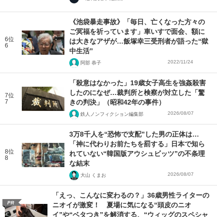
《池袋暴走事故》「毎日、亡くなった方々の
ご冥福を祈っています」車いすで面会、額に
6位
は大きなアザが…飯塚幸三受刑者が語った“獄
6
中生活”
2022/11/24
阿部 恭子
「殺意はなかった」19歳女子高生を強姦殺害
したのになぜ…裁判所と検察が対立した「驚
7位
7
きの判決」（昭和42年の事件）
2026/08/07
鉄人ノンフィクション編集部
3万8千人を“恐怖で支配”した男の正体は…
「神に代わりお前たちを罰する」日本で知ら
8位
れていない“韓国版アウシュビッツ”の不条理
8
な結末
2026/08/07
大山 くまお
「えっ、こんなに変わるの？」36歳男性ライターの
PR
ニオイが激変！ 夏場に気になる“頭皮のニオ
イ”や“ベタつき”を解消する、“ウィッグのスペシャ