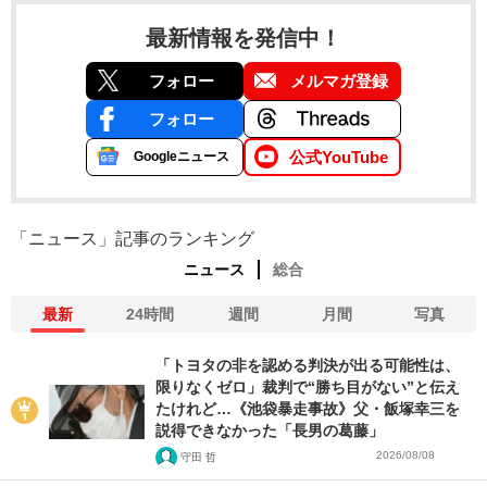
最新情報を発信中！
フォロー
メルマガ登録
フォロー
公式YouTube
Googleニュース
「ニュース」記事のランキング
ニュース
総合
最新
24時間
週間
月間
写真
「トヨタの非を認める判決が出る可能性は、
限りなくゼロ」裁判で“勝ち目がない”と伝え
たけれど…《池袋暴走事故》父・飯塚幸三を
説得できなかった「長男の葛藤」
2026/08/08
守田 哲