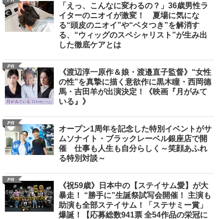
「えっ、こんなに変わるの？」36歳男性ラ
イターのニオイが激変！ 夏場に気にな
る“頭皮のニオイ”や“ベタつき”を解消す
る、“ウィッグのスペシャリスト”が生み出
した徹底ケアとは
PR
《渡辺淳一原作＆娘・渡邉直子監督》“女性
の性”を真摯に描く意欲作に黒木瞳・西岡德
馬・吉田羊が出演決定！《映画『月がみて
いる』》
PR
オープン1周年を記念した特別イベントがサ
ムソナイト・ブラックレーベル銀座店で開
催 仕事も人生も自分らしく～笑顔あふれ
る特別対談～
PR
《祝59歳》日本中の【ステイサム愛】が大
暴走！ “勝手に”生誕祭試写会開催！ 主演も
助演も全部ステイサム！「ステサミー賞」
爆誕！【応募総数941票 全54作品の栄冠に