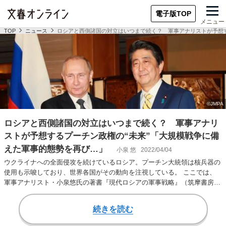
電子版TOP
メニュー
TOP
ニュース
ロシアと西側諸国の対立はいつまで続く？ 軍事アナリストが予想す
ロシアと西側諸国の対立はいつまで続く？ 軍事アナリ
ストが予想するプーチン政権の“未来”「大規模戦争に備
えた軍事的態勢を再び…」
小泉 悠
2022/04/04
ウクライナへの全面侵攻を続けているロシア。プーチン大統領は核兵器の
使用も示唆しており、世界各国がその動向を注視している。 ここでは、
軍事アナリスト・小泉悠氏の著書『現代ロシアの軍事戦略』（筑摩書房）
から一部を抜粋。…
続きを読む