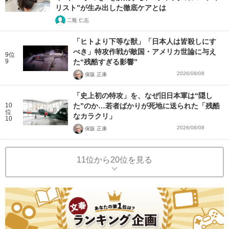
リスト”が生み出した徹底ケアとは
二瓶 仁志
「ヒトより下等な獣」「日本人は皆殺しにす
べき」特攻作戦が敵国・アメリカ世論に与え
9位
9
た“残酷すぎる影響”
2026/08/08
保阪 正康
「史上初の特攻」を、なぜ旧日本軍は“隠し
10
た”のか…若者ばかりが死地に送られた「残酷
位
なカラクリ」
10
2026/08/08
保阪 正康
11位から20位を見る