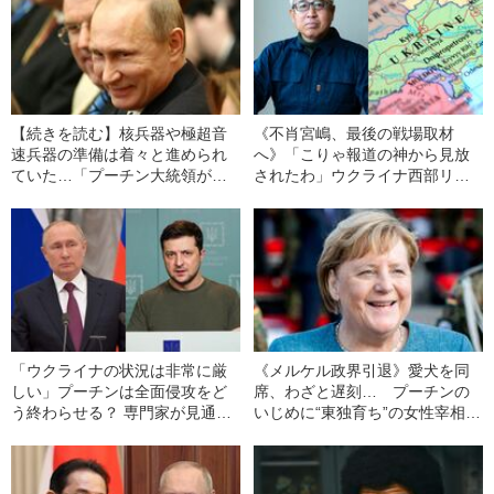
【続きを読む】核兵器や極超音
《不肖宮嶋、最後の戦場取材
速兵器の準備は着々と進められ
へ》「こりゃ報道の神から見放
ていた…「プーチン大統領が承
されたわ」ウクライナ西部リビ
認している」ロシア軍の“大規模
ウに辿り着いたカメラマンが見
戦争戦略”とは
た“戦時下の光景”
「ウクライナの状況は非常に厳
《メルケル政界引退》愛犬を同
しい」プーチンは全面侵攻をど
席、わざと遅刻… プーチンの
う終わらせる？ 専門家が見通
いじめに“東独育ち”の女性宰相が
す“最悪のシナリオ”
放った“痛烈な”一言