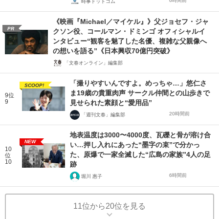
6時間前
時事ドットコム
《映画『Michael／マイケル』》父ジョセフ・ジャ
PR
クソン役、コールマン・ドミンゴ オフィシャルイ
ンタビュー“観客を魅了した名優、複雑な父親像へ
の想いを語る”《日本興収70億円突破》
「文春オンライン」編集部
「撮りやすいんですよ。めっちゃ…」悠仁さ
SCOOP!
ま19歳の貴重肉声 サークル仲間との山歩きで
9位
9
見せられた素顔と“愛用品”
20時間前
「週刊文春」編集部
地表温度は3000〜4000度、瓦礫と骨が溶け合
NEW
い…押し入れにあった“墨字の束”で分かっ
10
た、原爆で一家全滅した“広島の家族”4人の足
位
10
跡
6時間前
堀川 惠子
11位から20位を見る