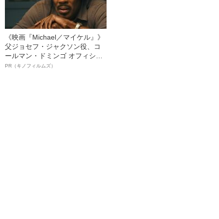
《映画『Michael／マイケル』》
父ジョセフ・ジャクソン役、コ
ールマン・ドミンゴ オフィシャ
ルインタビュー“観客を魅了した
PR（キノフィルムズ）
名優、複雑な父親像への想いを
語る”《日本興収70億円突破》