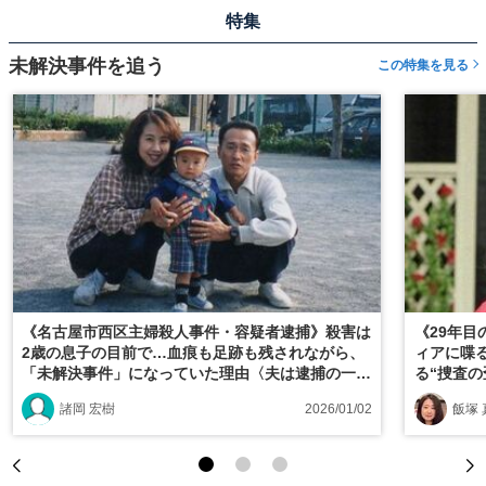
特集
未解決事件を追う
この特集を見る
《名古屋市西区主婦殺人事件・容疑者逮捕》殺害は
《29年
2歳の息子の目前で…血痕も足跡も残されながら、
ィアに喋
「未解決事件」になっていた理由〈夫は逮捕の一報
る“捜査の
に「びっくりした」〉――2025年読まれた記事
諸岡 宏樹
2026/01/02
飯塚