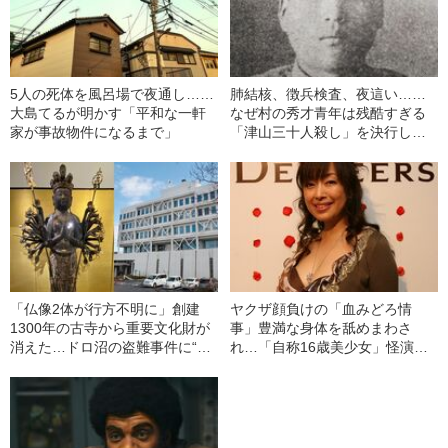
5人の死体を風呂場で夜通し……
肺結核、徴兵検査、夜這い……
大島てるが明かす「平和な一軒
なぜ村の秀才青年は残酷すぎる
家が事故物件になるまで」
「津山三十人殺し」を決行した
のか
「仏像2体が行方不明に」創建
ヤクザ顔負けの「血みどろ情
1300年の古寺から重要文化財が
事」豊満な身体を舐めまわさ
消えた…ドロ沼の盗難事件に“空
れ…「自称16歳美少女」怪演
前絶後のスキャンダル”
中、かたせ梨乃（69）の美しす
ぎる“熟れ方”