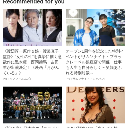
Recommended for you
《渡辺淳一原作＆娘・渡邉直子
オープン1周年を記念した特別イ
監督》“女性の性”を真摯に描く意
ベントがサムソナイト・ブラッ
欲作に黒木瞳・西岡德馬・吉田
クレーベル銀座店で開催 仕事
羊が出演決定！《映画『月がみ
も人生も自分らしく～笑顔あふ
ている』》
れる特別対談～
PR（キノフィルムズ）
PR（サムソナイト・ジャパン）