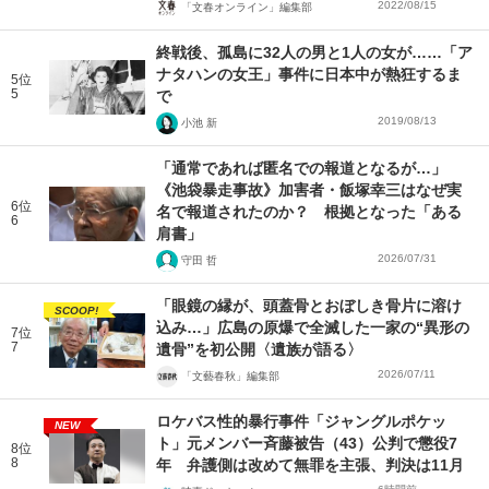
2022/08/15
「文春オンライン」編集部
終戦後、孤島に32人の男と1人の女が……「ア
ナタハンの女王」事件に日本中が熱狂するま
5位
5
で
2019/08/13
小池 新
「通常であれば匿名での報道となるが…」
《池袋暴走事故》加害者・飯塚幸三はなぜ実
6位
名で報道されたのか？ 根拠となった「ある
6
肩書」
2026/07/31
守田 哲
「眼鏡の縁が、頭蓋骨とおぼしき骨片に溶け
SCOOP!
込み…」広島の原爆で全滅した一家の“異形の
7位
7
遺骨”を初公開〈遺族が語る〉
2026/07/11
「文藝春秋」編集部
ロケバス性的暴行事件「ジャングルポケッ
NEW
ト」元メンバー斉藤被告（43）公判で懲役7
8位
8
年 弁護側は改めて無罪を主張、判決は11月