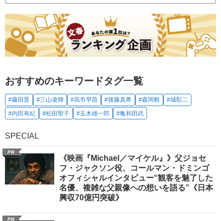
おすすめのキーワードタグ一覧
#藤田晋
#三山凌輝
#高市早苗
#後藤真希
#森岡毅
#城彰二
#内田有紀
#松田聖子
#玉木雄一郎
#亀和田武
SPECIAL
PR
《映画『Michael／マイケル』》父ジョセ
フ・ジャクソン役、コールマン・ドミンゴ
オフィシャルインタビュー“観客を魅了した
名優、複雑な父親像への想いを語る”《日本
興収70億円突破》
PR