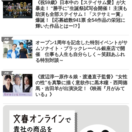
《祝59歳》日本中の【ステイサム愛】が大
暴走！ “勝手に”生誕祭試写会開催！ 主演も
助演も全部ステイサム！「ステサミー賞」
爆誕！【応募総数941票 全54作品の栄冠に
輝いた作品とはー!?】
PR
オープン1周年を記念した特別イベントがサ
ムソナイト・ブラックレーベル銀座店で開
催 仕事も人生も自分らしく～笑顔あふれ
る特別対談～
PR
《渡辺淳一原作＆娘・渡邉直子監督》“女性
の性”を真摯に描く意欲作に黒木瞳・西岡德
馬・吉田羊が出演決定！《映画『月がみて
いる』》