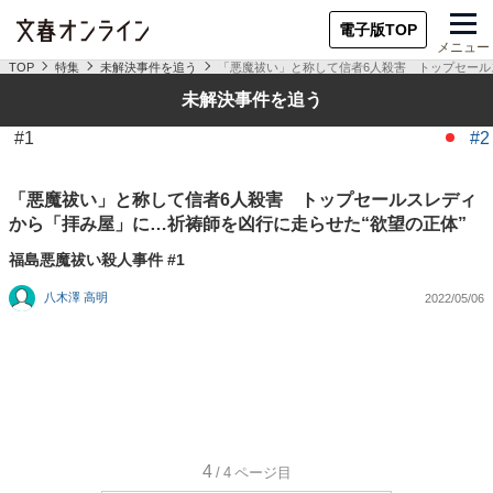
電子版TOP
メニュー
TOP
特集
未解決事件を追う
「悪魔祓い」と称して信者6人殺害 トップセール
未解決事件を追う
#1
#2
「悪魔祓い」と称して信者6人殺害 トップセールスレディ
から「拝み屋」に…祈祷師を凶行に走らせた“欲望の正体”
福島悪魔祓い殺人事件 #1
八木澤 高明
2022/05/06
4
/4
ページ目