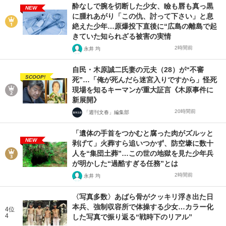
酔なしで腕を切断した少女、瞼も唇も真っ黒
NEW
に腫れあがり「この仇、討って下さい」と息
絶えた少年…原爆投下直後に“広島の離島で起
きていた知られざる被害の実情
2時間前
永井 均
自民・木原誠二氏妻の元夫（28）が“不審
SCOOP!
死”…「俺が死んだら迷宮入りですから」怪死
現場を知るキーマンが重大証言《木原事件に
新展開》
20時間前
「週刊文春」編集部
「遺体の手首をつかむと腐った肉がズルッと
NEW
剥げて」火葬すら追いつかず、防空壕に数十
人を“集団土葬”…この世の地獄を見た少年兵
が明かした“過酷すぎる任務”とは
2時間前
永井 均
〈写真多数〉あばら骨がクッキリ浮き出た日
本兵、強制収容所で体操する少女…カラー化
4位
4
した写真で振り返る“戦時下のリアル”