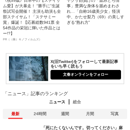
《祝59歳》日本中の【ステイサ
ヤクザ顔負けの「血みどろ情
ム愛】が大暴走！ “勝手に”生誕
事」豊満な身体を舐めまわさ
祭試写会開催！ 主演も助演も全
れ…「自称16歳美少女」怪演
部ステイサム！「ステサミー
中、かたせ梨乃（69）の美しす
賞」爆誕！【応募総数941票 全
ぎる“熟れ方”
54作品の栄冠に輝いた作品とは
ー!?】
PR（（株）キノフィルムズ）
X(旧Twitter)をフォローして最新記事
をいち早く読もう
文春オンラインをフォロー
「ニュース」記事のランキング
ニュース
総合
最新
24時間
週間
月間
写真
「死にたくないんです。切ってください」麻