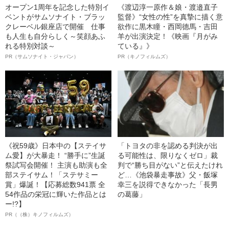
オープン1周年を記念した特別イ
《渡辺淳一原作＆娘・渡邉直子
ベントがサムソナイト・ブラッ
監督》“女性の性”を真摯に描く意
クレーベル銀座店で開催 仕事
欲作に黒木瞳・西岡德馬・吉田
も人生も自分らしく～笑顔あふ
羊が出演決定！《映画『月がみ
れる特別対談～
ている』》
PR（サムソナイト・ジャパン）
PR（キノフィルムズ）
《祝59歳》日本中の【ステイサ
「トヨタの非を認める判決が出
ム愛】が大暴走！ “勝手に”生誕
る可能性は、限りなくゼロ」裁
祭試写会開催！ 主演も助演も全
判で“勝ち目がない”と伝えたけれ
部ステイサム！「ステサミー
ど…《池袋暴走事故》父・飯塚
賞」爆誕！【応募総数941票 全
幸三を説得できなかった「長男
54作品の栄冠に輝いた作品とは
の葛藤」
ー!?】
PR（（株）キノフィルムズ）