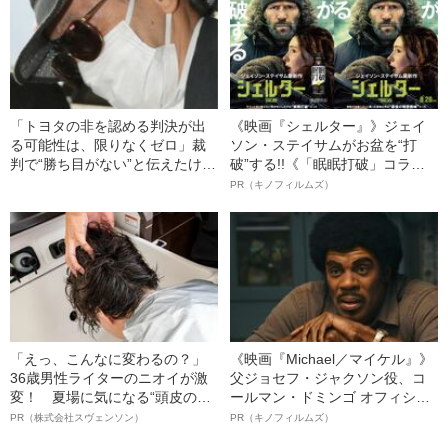
「トヨタの非を認める判決が出
《映画『シェルター』》ジェイ
る可能性は、限りなくゼロ」裁
ソン・ステイサムがお盆を“打
判で“勝ち目がない”と伝えたけれ
破”する!!《「眠眠打破」コラ
ど…《池袋暴走事故》父・飯塚
ボ》
PR（キノフィルムズ）
幸三を説得できなかった「長男
の葛藤」
「えっ、こんなに変わるの？」
《映画『Michael／マイケル』》
36歳男性ライターのニオイが激
父ジョセフ・ジャクソン役、コ
変！ 夏場に気になる“頭皮のニ
ールマン・ドミンゴ オフィシャ
オイ”や“ベタつき”を解消す
ルインタビュー“観客を魅了した
PR（株式会社スヴェンソン）
PR（キノフィルムズ）
る、“ウィッグのスペシャリス
名優、複雑な父親像への想いを