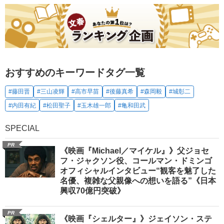
おすすめのキーワードタグ一覧
#藤田晋
#三山凌輝
#高市早苗
#後藤真希
#森岡毅
#城彰二
#内田有紀
#松田聖子
#玉木雄一郎
#亀和田武
SPECIAL
PR
《映画『Michael／マイケル』》父ジョセ
フ・ジャクソン役、コールマン・ドミンゴ
オフィシャルインタビュー“観客を魅了した
名優、複雑な父親像への想いを語る”《日本
興収70億円突破》
PR
《映画『シェルター』》ジェイソン・ステ