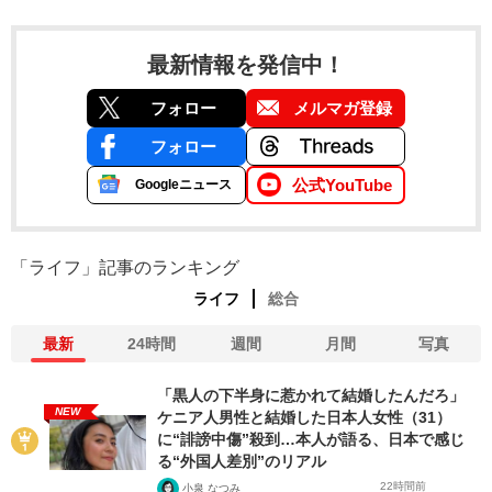
最新情報を発信中！
フォロー
メルマガ登録
フォロー
公式YouTube
Googleニュース
「ライフ」記事のランキング
ライフ
総合
最新
24時間
週間
月間
写真
「黒人の下半身に惹かれて結婚したんだろ」
NEW
ケニア人男性と結婚した日本人女性（31）
に“誹謗中傷”殺到…本人が語る、日本で感じ
る“外国人差別”のリアル
22時間前
小泉 なつみ