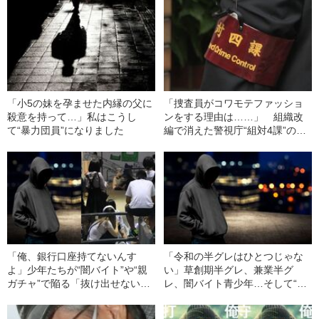
「小5の妹を孕ませた内縁の父に
「捜査員がコワモテファッショ
殺意を持って…」私はこうし
ンをする理由は……」 組織改
て“暴力団員”になりました
編で消えた警視庁“組対4課”の思
い出 警視庁と大阪府警の“4
課”の大きな違いとは？
「俺、銀行口座持てないんす
「令和の半グレはひとつじゃな
よ」少年たちが“闇バイト”や“親
い」草創期半グレ、兼業半グ
ガチャ”で陥る「抜け出せない苦
レ、闇バイト青少年…そして“危
境」とは《更生が無理ゲーすぎ
険度MAX”の元暴アウトローまで
る令和日本》
《アングラ世界のリアル》