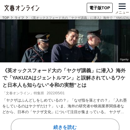
電子版TOP
メニュー
TOP
ライフ
《英オックスフォード大の「ヤクザ講義」に潜入》海外で「YAKUZA
《英オックスフォード大の「ヤクザ講義」に潜入》海外
で「YAKUZAはジェントルマン」と誤解されているワケ
と日本人も知らない”令和の実態”とは
「文春オンライン」特集班
2022/05/01
「ヤクザはふんどしをしめているの？」「なぜ指を落とすの？」「入れ墨
をしているのはヤクザだけ？」 いま、海外の研究者や映画業界関係者な
どから、日本の「ヤクザ文化」について注目が集まっている。 ヤクザの
不当行為を取り締ま…
続きを読む