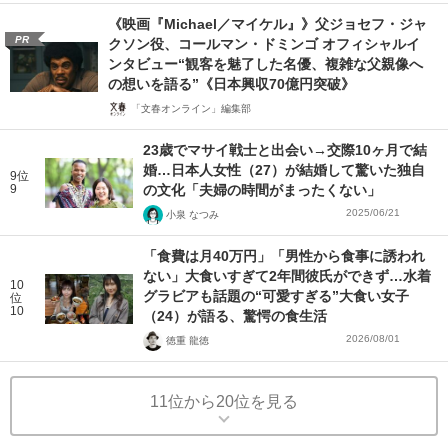
《映画『Michael／マイケル』》父ジョセフ・ジャ
PR
クソン役、コールマン・ドミンゴ オフィシャルイ
ンタビュー“観客を魅了した名優、複雑な父親像へ
の想いを語る”《日本興収70億円突破》
「文春オンライン」編集部
23歳でマサイ戦士と出会い→交際10ヶ月で結
婚…日本人女性（27）が結婚して驚いた独自
9位
9
の文化「夫婦の時間がまったくない」
2025/06/21
小泉 なつみ
「食費は月40万円」「男性から食事に誘われ
ない」大食いすぎて2年間彼氏ができず…水着
10
グラビアも話題の“可愛すぎる”大食い女子
位
10
（24）が語る、驚愕の食生活
2026/08/01
徳重 龍徳
11位から20位を見る