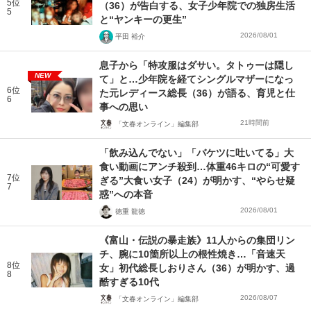
5位
（36）が告白する、女子少年院での独房生活
5
と“ヤンキーの更生”
2026/08/01
平田 裕介
息子から「特攻服はダサい。タトゥーは隠し
NEW
て」と…少年院を経てシングルマザーになっ
6位
た元レディース総長（36）が語る、育児と仕
6
事への思い
21時間前
「文春オンライン」編集部
「飲み込んでない」「バケツに吐いてる」大
食い動画にアンチ殺到…体重46キロの“可愛す
7位
ぎる”大食い女子（24）が明かす、“やらせ疑
7
惑”への本音
2026/08/01
徳重 龍徳
《富山・伝説の暴走族》11人からの集団リン
チ、腕に10箇所以上の根性焼き…「音速天
8位
女」初代総長しおりさん（36）が明かす、過
8
酷すぎる10代
2026/08/07
「文春オンライン」編集部