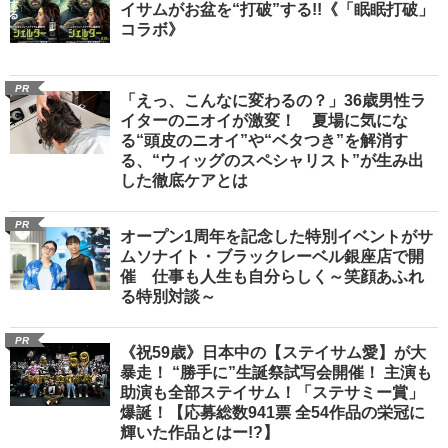
イサムがお盆を“打破”する!!《「眠眠打破」
コラボ》
PR
「えっ、こんなに変わるの？」36歳男性ラ
イターのニオイが激変！ 夏場に気にな
る“頭皮のニオイ”や“ベタつき”を解消す
る、“ウィッグのスペシャリスト”が生み出
した徹底ケアとは
PR
オープン1周年を記念した特別イベントがサ
ムソナイト・ブラックレーベル銀座店で開
催 仕事も人生も自分らしく～笑顔あふれ
る特別対談～
PR
《祝59歳》日本中の【ステイサム愛】が大
暴走！ “勝手に”生誕祭試写会開催！ 主演も
助演も全部ステイサム！「ステサミー賞」
爆誕！【応募総数941票 全54作品の栄冠に
輝いた作品とはー!?】