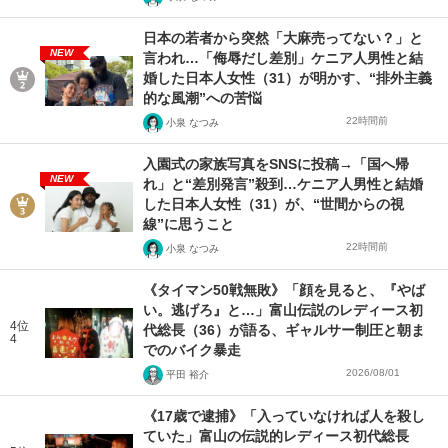
日本の若者から突然「大麻売ってない？」と
NEW
言われ…「侮辱だし差別」ケニア人男性と結
婚した日本人女性（31）が明かす、“排外主義
的な風潮”への苦悩
22時間前
小泉 なつみ
入園式の家族写真をSNSに投稿→「国へ帰
NEW
れ」と“差別発言”殺到…ケニア人男性と結婚
した日本人女性（31）が、“世間からの視
線”に思うこと
22時間前
小泉 なつみ
《タイマン50戦無敗》「顔を見ると、『やば
い。逃げろ』と…」富山伝説のレディース初
4位
代総長（36）が語る、ギャルサー制圧と朝ま
4
でのバイク暴走
2026/08/01
平田 裕介
《17歳で逮捕》「入っていなければ人を殺し
ていた」富山の伝説的レディース初代総長