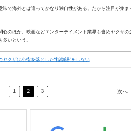
意味で海外とは違ってかなり独自性がある。だから注目が集ま
関心のほか、映画などエンターテイメント業界も含めヤクザの
も多いという。
のヤクザは小指を落とした“指物語”をしない
1
2
3
次へ