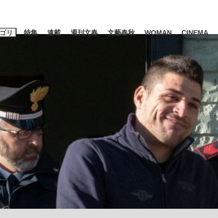
ゴリ
特集
連載
週刊文春
文藝春秋
WOMAN
CINEMA
キーワード入力
ス
エンタメ
ライフ
ビジネス
ーワードタグ一覧
山凌輝
#高市早苗
#後藤真希
#森岡毅
#城彰二
#内田有紀
観る将棋、読
#亀和田武
て明かした日本代表監督に...
「最悪の空気のまま解散」W