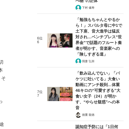
べ物”の正体
下村 健寿
「勉強もちゃんとやるか
ら！」スパルタ母に中1で
土下座、音大進学は猛反
対され…ベンチプレス“世
6位
6
界金”で話題のフルート奏
者が明かす、音楽家への
「険しすぎる道」
切
我妻 弘崇
本
「飲み込んでない」「バ
。そ
ケツに吐いてる」大食い
動画にアンチ殺到…体重
46キロの“可愛すぎる”大
7位
7
食い女子（24）が明か
っ
す、“やらせ疑惑”への本
音
徳重 龍徳
途
認知症予防には「1日何