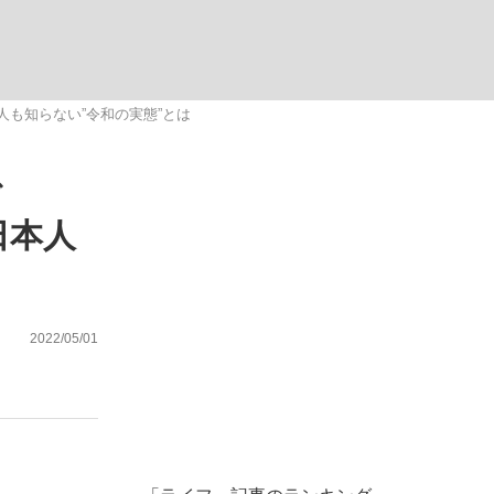
ない資産運用のすべて
も知らない”令和の実態”とは
で
が悲しい」『北の国から』倉本聰氏（91...
日本人
2022/05/01