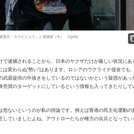
憲兵「カラビニエリ」と逮捕者（中） ©getty
けで逮捕されることから、日本のヤクザだけが厳しい状況にあ
には変わらぬ“勢い”はあります。ロシアのウクライナ侵攻でも
の武器提供の中抜きをしているのではないかという疑惑があっ
身売買のターゲットにしているという情報も入ってきたりして
は危ないというのが私の持論です。例えば香港の民主化運動の
圧していましたよね。アウトローたちが権力の尖兵となってい