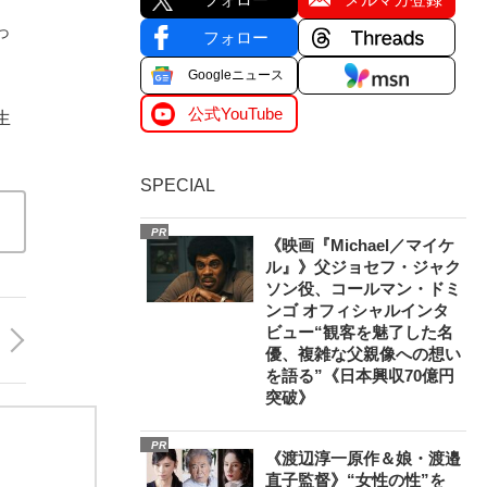
っ
フォロー
Googleニュース
公式YouTube
生
SPECIAL
PR
《映画『Michael／マイケ
ル』》父ジョセフ・ジャク
ソン役、コールマン・ドミ
ンゴ オフィシャルインタ
ビュー“観客を魅了した名
優、複雑な父親像への想い
を語る”《日本興収70億円
突破》
PR
《渡辺淳一原作＆娘・渡邉
直子監督》“女性の性”を