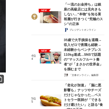
「一流のお金持ち」は銀
座の高級店には見向きも
NEW
しない…“本物”を知る富
裕層が行きつく“究極のス
シ”の正体
プレジデントオンライン
35歳で大手損保を退職→
収入ゼロで夜職も経験→
未経験からベンチプレス
NEW
110kg達成…SNSで話題
4位
4
の“マッスルフルート奏
者”が「まさかの世界金」
を掴むまで
「文春オンライン」編集部
「老化が加速」「脳に悪
影響も」ナッツやチーズ
だけじゃなかった…ベス
5位
トセラー医師が「できる
5
だけ避けたい」と語る“食