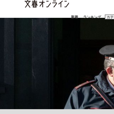
新着
ランキング
カテ
スクープ
ニュー
おすすめのキ
#藤田晋
#三
#玉木雄一郎
「90%は失敗する。でも…」本田圭佑が初め
終戦から81年