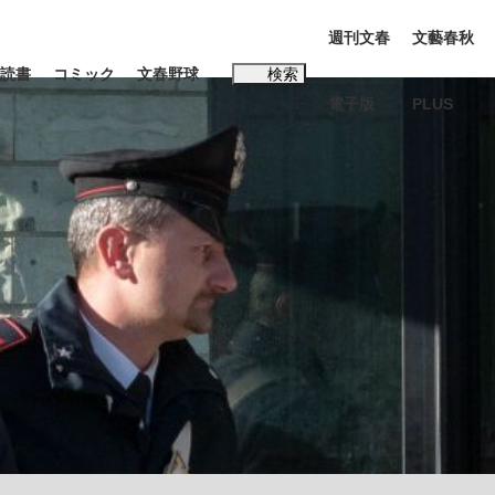
週刊文春
文藝春秋
読書
コミック
文春野球
検索
電子版
PLUS
インタビュー
読書
#松田聖子
む将棋
BC日本代表“敗戦”の真実 選手が明かす...