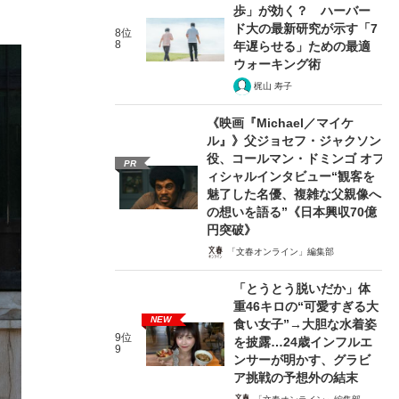
歩」が効く？ ハーバー
ド大の最新研究が示す「7
8位
8
年遅らせる」ための最適
ウォーキング術
梶山 寿子
《映画『Michael／マイケ
ル』》父ジョセフ・ジャクソン
役、コールマン・ドミンゴ オフ
PR
ィシャルインタビュー“観客を
魅了した名優、複雑な父親像へ
の想いを語る”《日本興収70億
円突破》
「文春オンライン」編集部
「とうとう脱いだか」体
重46キロの“可愛すぎる大
NEW
食い女子”→大胆な水着姿
9位
を披露…24歳インフルエ
9
ンサーが明かす、グラビ
ア挑戦の予想外の結末