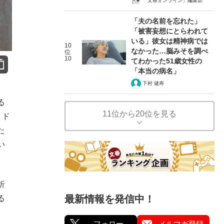
「文春オンライン」編集部
「夫の名前を忘れた」
「被害妄想にとらわれて
いる」彼女は精神病では
10
なかった…脳みそを調べ
位
10
てわかった51歳女性の
「本当の病名」
下村 健寿
る
11位から20位を見る
、ド
た
い
折
最新情報を発信中！
る
フォロー
メルマガ登録