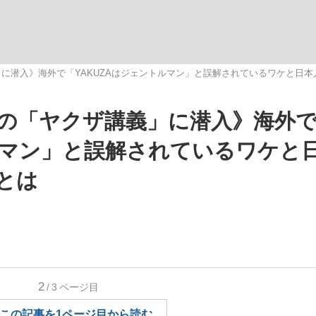
いまさら聞け
に潜入》海外で「YAKUZAはジェントルマン」と誤解されているワケと日本人
の「ヤクザ講義」に潜入》海外
手が証言した“NPB聞...
「クマが悪者扱いされているの
トルマン」と誤解されているワケと
とは
もっと見る
2
/3
ページ目
カー日本代表・森保一監督...
この記事を1ページ目から読む