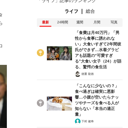
「ライフ」記事のランキング
ライフ
総合
タ
最新
24時間
週間
月間
写真
ら
「食費は月40万円」「男
性から食事に誘われな
い」大食いすぎて2年間彼
ロ
氏ができず…水着グラビ
アも話題の“可愛すぎ
る”大食い女子（24）が語
る、驚愕の食生活
徳重 龍徳
「こんなに少ないの？」
食べ過ぎは確実に悪影
響…小腹が空いたらナッ
ツやチーズを食べる人が
知らない「本当の適正
量」
下村 健寿