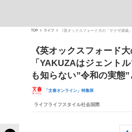
TOP
ライフ
《英オックスフォード大の「ヤクザ講義」
《英オックスフォード大
「敗因分析は一切聞かれなかった」侍ジャパン選
キングの誕生を、目撃せよ。
「YAKUZAはジェン
も知らない”令和の実態”
「文春オンライン」特集班
the Style
ライフ
ライフスタイル
社会
国際
「目標達成できなかったからと言って…」サッ