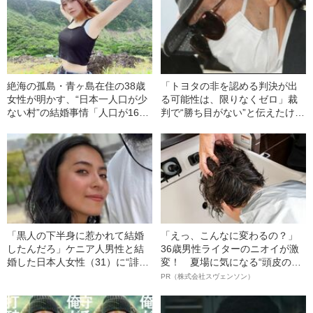
舞台裏
絶海の孤島・青ヶ島在住の38歳
「トヨタの非を認める判決が出
女性が明かす、“日本一人口が少
る可能性は、限りなくゼロ」裁
ない村”の結婚事情「人口が166
判で“勝ち目がない”と伝えたけれ
人だけだから…」
ど…《池袋暴走事故》父・飯塚
幸三を説得できなかった「長男
の葛藤」
「黒人の下半身に惹かれて結婚
「えっ、こんなに変わるの？」
したんだろ」ケニア人男性と結
36歳男性ライターのニオイが激
婚した日本人女性（31）に“誹謗
変！ 夏場に気になる“頭皮のニ
中傷”殺到…本人が語る、日本で
オイ”や“ベタつき”を解消す
PR（株式会社スヴェンソン）
感じる“外国人差別”のリアル
る、“ウィッグのスペシャリス
ト”が生み出した徹底ケアとは