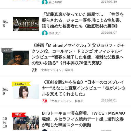
2024/07/30
辰巳JUNK
「近藤真彦が使っていた部屋で…」「性器を
握らされる」ジャニー喜多川による性加害、
8位
8
語り始めた被害者たち《徹底取材の裏側》
2026/08/07
髙橋 大介
《映画『Michael／マイケル』》父ジョセフ・ジャ
PR
クソン役、コールマン・ドミンゴ オフィシャルイ
ンタビュー“観客を魅了した名優、複雑な父親像へ
の想いを語る”《日本興収70億円突破》
「文春オンライン」編集部
《真剣交際2年を告白》“日本一のコスプレイ
SCOOP!
ヤー”えなこに直撃インタビュー「彼がメンタ
9位
9
ルを支えてくれました」
2021/07/01
「文春オンライン」特集班
BTSトーキョー滞在密着、TWICE・MISAMO
NEW
10
秘録、ルセラフィム焼肉デート撮…週刊文春
位
が報じた韓国スターの素顔
10