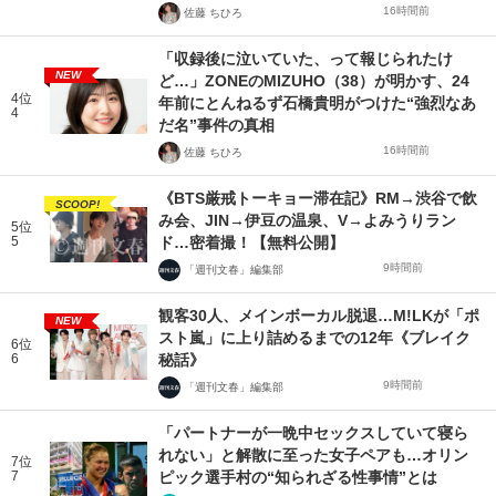
16時間前
佐藤 ちひろ
「収録後に泣いていた、って報じられたけ
NEW
ど…」ZONEのMIZUHO（38）が明かす、24
4位
年前にとんねるず石橋貴明がつけた“強烈なあ
4
だ名”事件の真相
16時間前
佐藤 ちひろ
《BTS厳戒トーキョー滞在記》RM→渋谷で飲
SCOOP!
み会、JIN→伊豆の温泉、V→よみうりラン
5位
5
ド…密着撮！【無料公開】
9時間前
「週刊文春」編集部
観客30人、メインボーカル脱退…M!LKが「ポ
NEW
スト嵐」に上り詰めるまでの12年《ブレイク
6位
6
秘話》
9時間前
「週刊文春」編集部
「パートナーが一晩中セックスしていて寝ら
れない」と解散に至った女子ペアも…オリン
7位
7
ピック選手村の“知られざる性事情”とは