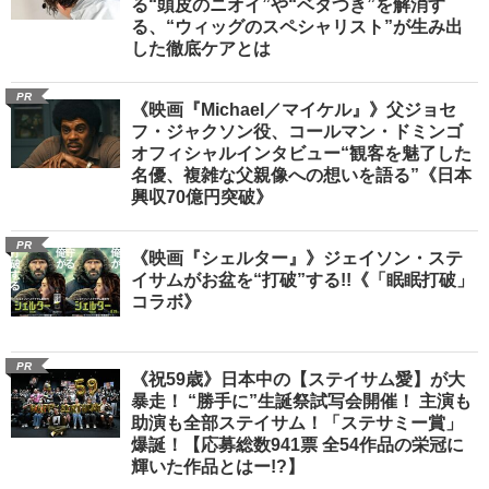
る“頭皮のニオイ”や“ベタつき”を解消す
る、“ウィッグのスペシャリスト”が生み出
した徹底ケアとは
PR
《映画『Michael／マイケル』》父ジョセ
フ・ジャクソン役、コールマン・ドミンゴ
オフィシャルインタビュー“観客を魅了した
名優、複雑な父親像への想いを語る”《日本
興収70億円突破》
PR
《映画『シェルター』》ジェイソン・ステ
イサムがお盆を“打破”する!!《「眠眠打破」
コラボ》
PR
《祝59歳》日本中の【ステイサム愛】が大
暴走！ “勝手に”生誕祭試写会開催！ 主演も
助演も全部ステイサム！「ステサミー賞」
爆誕！【応募総数941票 全54作品の栄冠に
輝いた作品とはー!?】