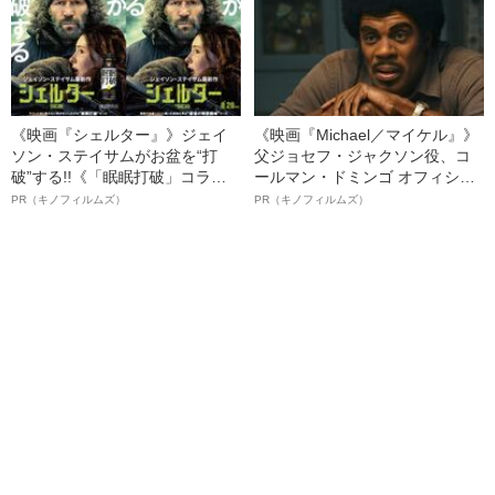
《映画『シェルター』》ジェイ
《映画『Michael／マイケル』》
ソン・ステイサムがお盆を“打
父ジョセフ・ジャクソン役、コ
破”する!!《「眠眠打破」コラ
ールマン・ドミンゴ オフィシャ
ボ》
ルインタビュー“観客を魅了した
PR（キノフィルムズ）
PR（キノフィルムズ）
名優、複雑な父親像への想いを
語る”《日本興収70億円突破》