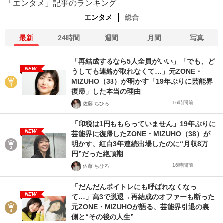
「エンタメ」記事のランキング
エンタメ
総合
最新
24時間
週間
月間
写真
「再結成するなら5人全員がいい」「でも、ど
NEW
うしても連絡が取れなくて…」元ZONE・
MIZUHO（38）が明かす「19年ぶりに芸能界
復帰」した本当の理由
16時間前
佐藤 ちひろ
「印税は1円ももらっていません」19年ぶりに
NEW
芸能界に復帰したZONE・MIZUHO（38）が
明かす、紅白3年連続出場したのに“月収8万
円”だった絶頂期
16時間前
佐藤 ちひろ
「だんだんボイトレにも呼ばれなくなっ
NEW
て…」高3で脱退→再結成のオファーも断った
元ZONE・MIZUHOが語る、芸能界引退の裏
側と“その後の人生”