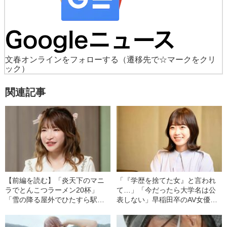
文春オンラインをフォローする
（遷移先で☆マークをクリ
ック）
関連記事
【前編を読む】「炎天下のマニ
「『学歴を捨てた女』と言われ
ラでとんこつラーメン20杯」
て…」「今だったら大学名は公
「雪の降る屋外でひたすら駅弁
表しない」早稲田卒のAV女優
を…」大食いアイドル・もえあ
は、なぜ突然引退したのか
ずが明かす、過酷すぎた大会の