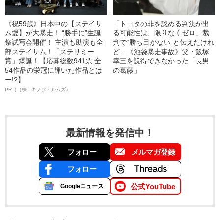
《祝59歳》日本中の【ステイサ
「トヨタの非を認める判決が出
ム愛】が大暴走！ “勝手に”生誕
る可能性は、限りなくゼロ」裁
祭試写会開催！ 主演も助演も全
判で“勝ち目がない”と伝えたけれ
部ステイサム！「ステサミー
ど…《池袋暴走事故》父・飯塚
賞」爆誕！【応募総数941票 全
幸三を説得できなかった「長男
54作品の栄冠に輝いた作品とは
の葛藤」
ー!?】
PR（（株）キノフィルムズ）
最新情報を発信中！
フォロー
メルマガ登録
フォロー
公式YouTube
Googleニュース