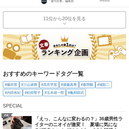
9時間前
「週刊文春」編集部
11位から20位を見る
おすすめのキーワードタグ一覧
#藤田晋
#三山凌輝
#高市早苗
#後藤真希
#森岡毅
#城彰二
#内田有紀
#松田聖子
#玉木雄一郎
#亀和田武
SPECIAL
PR
「えっ、こんなに変わるの？」36歳男性ラ
イターのニオイが激変！ 夏場に気にな