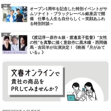
PR
オープン1周年を記念した特別イベントがサ
ムソナイト・ブラックレーベル銀座店で開
催 仕事も人生も自分らしく～笑顔あふれ
る特別対談～
PR
《渡辺淳一原作＆娘・渡邉直子監督》“女性
の性”を真摯に描く意欲作に黒木瞳・西岡德
馬・吉田羊が出演決定！《映画『月がみて
いる』》