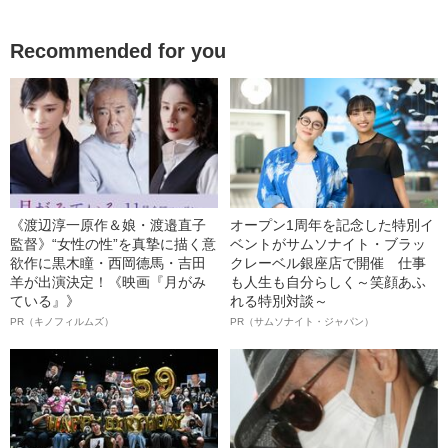
Recommended for you
《渡辺淳一原作＆娘・渡邉直子
オープン1周年を記念した特別イ
監督》“女性の性”を真摯に描く意
ベントがサムソナイト・ブラッ
欲作に黒木瞳・西岡德馬・吉田
クレーベル銀座店で開催 仕事
羊が出演決定！《映画『月がみ
も人生も自分らしく～笑顔あふ
ている』》
れる特別対談～
PR（キノフィルムズ）
PR（サムソナイト・ジャパン）