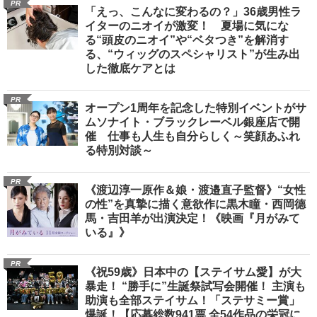
PR
「えっ、こんなに変わるの？」36歳男性ラ
イターのニオイが激変！ 夏場に気にな
る“頭皮のニオイ”や“ベタつき”を解消す
る、“ウィッグのスペシャリスト”が生み出
した徹底ケアとは
PR
オープン1周年を記念した特別イベントがサ
ムソナイト・ブラックレーベル銀座店で開
催 仕事も人生も自分らしく～笑顔あふれ
る特別対談～
PR
《渡辺淳一原作＆娘・渡邉直子監督》“女性
の性”を真摯に描く意欲作に黒木瞳・西岡德
馬・吉田羊が出演決定！《映画『月がみて
いる』》
PR
《祝59歳》日本中の【ステイサム愛】が大
暴走！ “勝手に”生誕祭試写会開催！ 主演も
助演も全部ステイサム！「ステサミー賞」
爆誕！【応募総数941票 全54作品の栄冠に