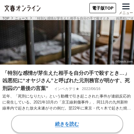
電子版TOP
メニュー
TOP
ニュース
「特別な感情が芽生えた相手を自分の手で殺すとき…」凶悪犯に“オ
「特別な感情が芽生えた相手を自分の手で殺すとき…」
凶悪犯に“オヤジさん”と呼ばれた元刑務官が明かす、死
刑囚の“最後の言葉”
インベカヲリ★
2022/06/16
近年、「死刑になりたい」という動機で引き起こされた事件が連鎖反応的
に発生している。2021年10月の「京王線刺傷事件」、同11月の九州新幹
線車内で起きた放火未遂がその例だ。翌22年に東京・代々木で起きた焼き
肉店立て…
続きを読む