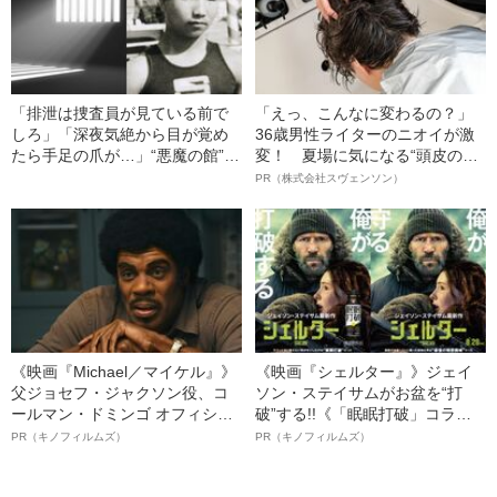
「排泄は捜査員が見ている前で
「えっ、こんなに変わるの？」
しろ」「深夜気絶から目が覚め
36歳男性ライターのニオイが激
たら手足の爪が…」“悪魔の館”で
変！ 夏場に気になる“頭皮のニ
何が起こったのか
オイ”や“ベタつき”を解消す
PR（株式会社スヴェンソン）
る、“ウィッグのスペシャリス
ト”が生み出した徹底ケアとは
《映画『Michael／マイケル』》
《映画『シェルター』》ジェイ
父ジョセフ・ジャクソン役、コ
ソン・ステイサムがお盆を“打
ールマン・ドミンゴ オフィシャ
破”する!!《「眠眠打破」コラ
ルインタビュー“観客を魅了した
ボ》
PR（キノフィルムズ）
PR（キノフィルムズ）
名優、複雑な父親像への想いを
語る”《日本興収70億円突破》