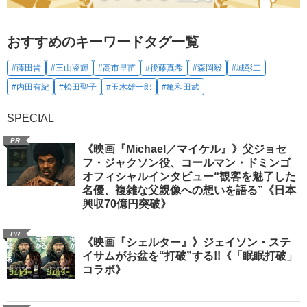
おすすめのキーワードタグ一覧
#藤田晋
#三山凌輝
#高市早苗
#後藤真希
#森岡毅
#城彰二
#内田有紀
#松田聖子
#玉木雄一郎
#亀和田武
SPECIAL
PR
《映画『Michael／マイケル』》父ジョセ
フ・ジャクソン役、コールマン・ドミンゴ
オフィシャルインタビュー“観客を魅了した
名優、複雑な父親像への想いを語る”《日本
興収70億円突破》
PR
《映画『シェルター』》ジェイソン・ステ
イサムがお盆を“打破”する!!《「眠眠打破」
コラボ》