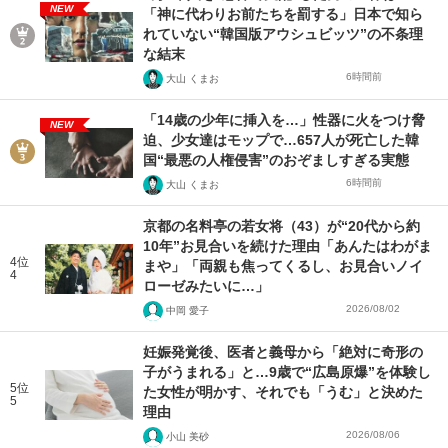
NEW
「神に代わりお前たちを罰する」日本で知ら
れていない“韓国版アウシュビッツ”の不条理
な結末
6時間前
大山 くまお
「14歳の少年に挿入を…」性器に火をつけ脅
NEW
迫、少女達はモップで…657人が死亡した韓
国“最悪の人権侵害”のおぞましすぎる実態
6時間前
大山 くまお
京都の名料亭の若女将（43）が“20代から約
10年”お見合いを続けた理由「あんたはわがま
4位
まや」「両親も焦ってくるし、お見合いノイ
4
ローゼみたいに…」
2026/08/02
中岡 愛子
妊娠発覚後、医者と義母から「絶対に奇形の
子がうまれる」と…9歳で“広島原爆”を体験し
5位
た女性が明かす、それでも「うむ」と決めた
5
理由
2026/08/06
小山 美砂