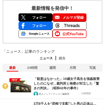
最新情報を発信中！
フォロー
メルマガ登録
フォロー
公式YouTube
Googleニュース
「ニュース」記事のランキング
ニュース
総合
最新
24時間
週間
月間
写真
「殺意はなかった」19歳女子高生を強姦殺害
NEW
したのになぜ…裁判所と検察が対立した「驚
きの判決」（昭和42年の事件）
13時間前
鉄人ノンフィクション編集部
3万8千人を“恐怖で支配”した男の正体は…