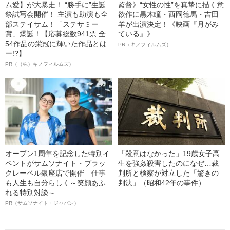
ム愛】が大暴走！ “勝手に”生誕
監督》“女性の性”を真摯に描く意
祭試写会開催！ 主演も助演も全
欲作に黒木瞳・西岡德馬・吉田
部ステイサム！「ステサミー
羊が出演決定！《映画『月がみ
賞」爆誕！【応募総数941票 全
ている』》
54作品の栄冠に輝いた作品とは
PR（キノフィルムズ）
ー!?】
PR（（株）キノフィルムズ）
オープン1周年を記念した特別イ
「殺意はなかった」19歳女子高
ベントがサムソナイト・ブラッ
生を強姦殺害したのになぜ…裁
クレーベル銀座店で開催 仕事
判所と検察が対立した「驚きの
も人生も自分らしく～笑顔あふ
判決」（昭和42年の事件）
れる特別対談～
PR（サムソナイト・ジャパン）