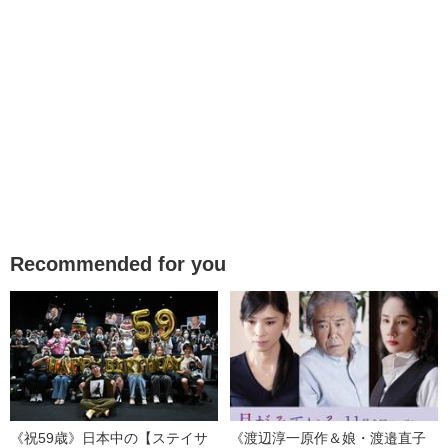
Recommended for you
《祝59歳》日本中の【ステイサ
《渡辺淳一原作＆娘・渡邉直子