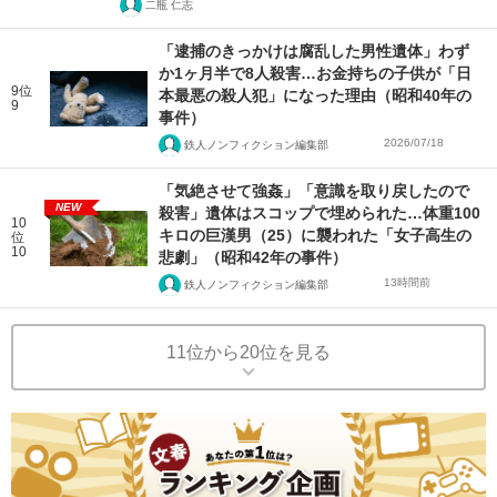
二瓶 仁志
「逮捕のきっかけは腐乱した男性遺体」わず
か1ヶ月半で8人殺害…お金持ちの子供が「日
9位
本最悪の殺人犯」になった理由（昭和40年の
9
事件）
2026/07/18
鉄人ノンフィクション編集部
「気絶させて強姦」「意識を取り戻したので
NEW
殺害」遺体はスコップで埋められた…体重100
10
キロの巨漢男（25）に襲われた「女子高生の
位
10
悲劇」（昭和42年の事件）
13時間前
鉄人ノンフィクション編集部
11位から20位を見る