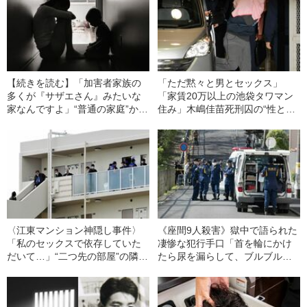
【続きを読む】「加害者家族の
「ただ黙々と男とセックス」
多くが『サザエさん』みたいな
「家賃20万以上の池袋タワマン
家なんですよ」“普通の家庭”から
住み」木嶋佳苗死刑囚の“性とお
無差別殺傷犯が生まれる“日本社
金に狂った”半生
会特有の理由”
〈江東マンション神隠し事件〉
《座間9人殺害》獄中で語られた
「私のセックスで依存していた
凄惨な犯行手口「首を輪にかけ
だいて…」“二つ先の部屋”の隣人
たら尿を漏らして、ブルブル、
が23歳の女性をバラバラに“解
ブルブルと…」
体”した理由