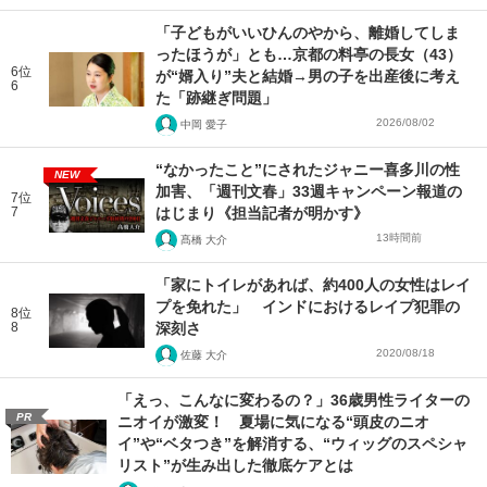
「子どもがいいひんのやから、離婚してしま
ったほうが」とも…京都の料亭の長女（43）
6位
が“婿入り”夫と結婚→男の子を出産後に考え
6
た「跡継ぎ問題」
2026/08/02
中岡 愛子
“なかったこと”にされたジャニー喜多川の性
NEW
加害、「週刊文春」33週キャンペーン報道の
7位
7
はじまり《担当記者が明かす》
13時間前
髙橋 大介
「家にトイレがあれば、約400人の女性はレイ
プを免れた」 インドにおけるレイプ犯罪の
8位
8
深刻さ
2020/08/18
佐藤 大介
「えっ、こんなに変わるの？」36歳男性ライターの
PR
ニオイが激変！ 夏場に気になる“頭皮のニオ
イ”や“ベタつき”を解消する、“ウィッグのスペシャ
リスト”が生み出した徹底ケアとは