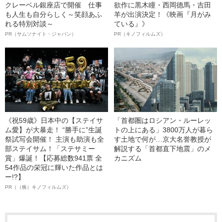
クレーベル銀座店で開催 仕事
欲作に黒木瞳・西岡德馬・吉田
も人生も自分らしく～笑顔あふ
羊が出演決定！《映画『月がみ
れる特別対談～
ている』》
PR（サムソナイト・ジャパン）
PR（キノフィルムズ）
《祝59歳》日本中の【ステイサ
「首都圏はロシアン・ルーレッ
ム愛】が大暴走！ “勝手に”生誕
トの上にある」3800万人が暮ら
祭試写会開催！ 主演も助演も全
す土地で何が…京大名誉教授が
部ステイサム！「ステサミー
解説する「首都直下地震」のメ
賞」爆誕！【応募総数941票 全
カニズム
54作品の栄冠に輝いた作品とは
ー!?】
PR（（株）キノフィルムズ）