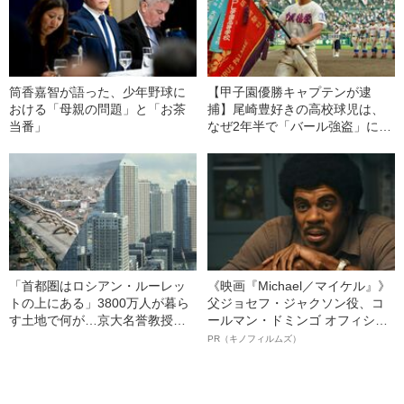
筒香嘉智が語った、少年野球に
【甲子園優勝キャプテンが逮
おける「母親の問題」と「お茶
捕】尾崎豊好きの高校球児は、
当番」
なぜ2年半で「バール強盗」に転
落したのか
「首都圏はロシアン・ルーレッ
《映画『Michael／マイケル』》
トの上にある」3800万人が暮ら
父ジョセフ・ジャクソン役、コ
す土地で何が…京大名誉教授が
ールマン・ドミンゴ オフィシャ
解説する「首都直下地震」のメ
ルインタビュー“観客を魅了した
PR（キノフィルムズ）
カニズム
名優、複雑な父親像への想いを
語る”《日本興収70億円突破》