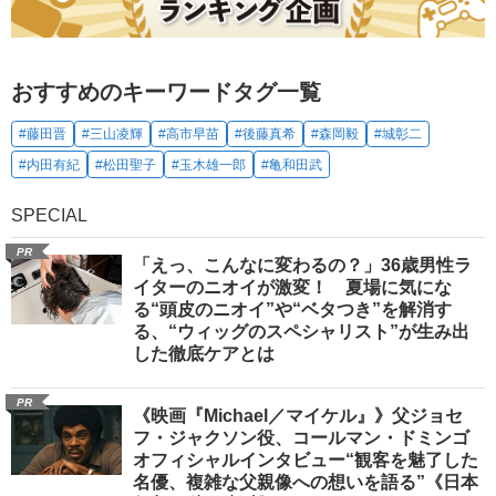
おすすめのキーワードタグ一覧
#藤田晋
#三山凌輝
#高市早苗
#後藤真希
#森岡毅
#城彰二
#内田有紀
#松田聖子
#玉木雄一郎
#亀和田武
SPECIAL
PR
「えっ、こんなに変わるの？」36歳男性ラ
イターのニオイが激変！ 夏場に気にな
る“頭皮のニオイ”や“ベタつき”を解消す
る、“ウィッグのスペシャリスト”が生み出
した徹底ケアとは
PR
《映画『Michael／マイケル』》父ジョセ
フ・ジャクソン役、コールマン・ドミンゴ
オフィシャルインタビュー“観客を魅了した
名優、複雑な父親像への想いを語る”《日本