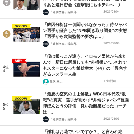
りあと連日密会《直撃後にもホテルへ…》
2026/08/04
「週刊文春」編集部
「敗因分析は一切聞かれなかった」侍ジャパ
SCOOP!
ン選手が証言した“NPB聞き取り調査”の実態
「選手から次期監督の要求は…」
2026/08/06
「週刊文春」編集部
「僕は根っこが違う。イロモノ団体から来た
NEW
んで」新日に所属しても“外様扱い”…それで
4位
もスターになった飯伏幸太（44）の「異色す
4
ぎるレスラー人生」
17時間前
飯伏 幸太
「最悪の空気のまま解散」WBC日本代表“敗
SCOOP!
戦”の真実 選手が明かす“井端ジャパン”首脳
5位
陣ほんとうの評価「良い距離感だったコーチ
5
は…」
2026/08/06
「週刊文春」編集部
「謝礼はお花でいいですか？」と言われ絶