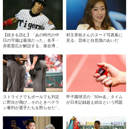
【続きを読む】「あの時代の中
村主章枝さんのヌード写真集に
日の守備は最強だった」名手・
見る、芸術と自意識のあいだ
赤星憲広が解説する、落合博満
監督が8年間で作り上げた“極端
な守備隊形”とは
ストライクでもボールでも判定
甲子園球児の「50m走」タイム
に野次が飛び…そのときベテラ
が日本記録超え続出という問題
ン審判が選手たちを黙らせた“視
線の意味”「ベンチが一瞬沈黙し
ました」