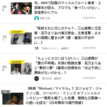
句…SNSで話題のマッスルフルート奏者・上
6位
原麻衣が語る、プロでも「食べていけない」
6
音楽界のリアル
2026/08/01
我妻 弘崇
「取材された日にホテル？」三山凌輝と元宝
SCOOP!
塚・花乃まりあの連日密会…文春直撃→まさ
7位
かの展開に驚きの声《妻・趣里の不在中
7
に…》
2026/08/03
「文春オンライン」編集部
「ちょっとエロいほうがいい」三山凌輝が
SCOOP!
『愛の不時着』共演の既婚女優・花乃まりあ
8位
と“裏切り愛”《趣里の悲痛告白「夫は子供に
8
興味がないのかも」》
2026/08/04
「週刊文春」編集部
《映画『Michael／マイケル』》父ジョセフ・ジャ
PR
クソン役、コールマン・ドミンゴ オフィシャルイ
ンタビュー“観客を魅了した名優、複雑な父親像へ
の想いを語る”《日本興収70億円突破》