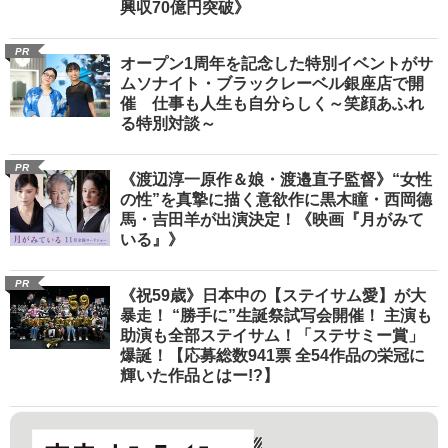
興収70億円突破》
PR
オープン1周年を記念した特別イベントがサ
ムソナイト・ブラックレーベル銀座店で開
催 仕事も人生も自分らしく～笑顔あふれ
る特別対談～
PR
《渡辺淳一原作＆娘・渡邉直子監督》“女性
の性”を真摯に描く意欲作に黒木瞳・西岡德
馬・吉田羊が出演決定！《映画『月がみて
いる』》
PR
《祝59歳》日本中の【ステイサム愛】が大
暴走！ “勝手に”生誕祭試写会開催！ 主演も
助演も全部ステイサム！「ステサミー賞」
爆誕！【応募総数941票 全54作品の栄冠に
輝いた作品とはー!?】