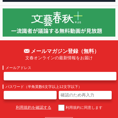
メールマガジン登録（無料）
文春オンラインの最新情報をお届け
メールアドレス
パスワード（半角英数6文字以上12文字以下）
利用規約を確認する
利用規約に同意します