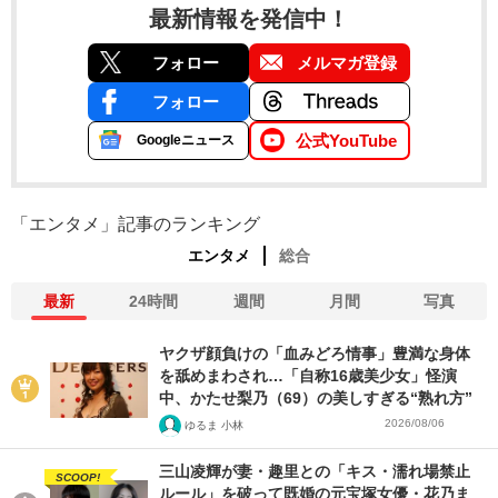
最新情報を発信中！
フォロー
メルマガ登録
フォロー
公式YouTube
Googleニュース
「エンタメ」記事のランキング
エンタメ
総合
最新
24時間
週間
月間
写真
ヤクザ顔負けの「血みどろ情事」豊満な身体
を舐めまわされ…「自称16歳美少女」怪演
中、かたせ梨乃（69）の美しすぎる“熟れ方”
2026/08/06
ゆるま 小林
三山凌輝が妻・趣里との「キス・濡れ場禁止
SCOOP!
ルール」を破って既婚の元宝塚女優・花乃ま