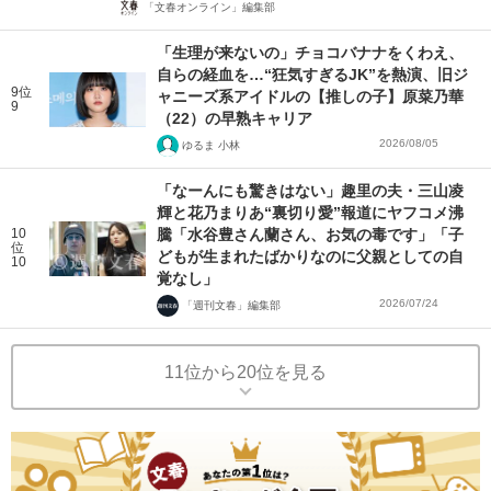
「文春オンライン」編集部
「生理が来ないの」チョコバナナをくわえ、
自らの経血を…“狂気すぎるJK”を熱演、旧ジ
9位
ャニーズ系アイドルの【推しの子】原菜乃華
9
（22）の早熟キャリア
2026/08/05
ゆるま 小林
「なーんにも驚きはない」趣里の夫・三山凌
輝と花乃まりあ“裏切り愛”報道にヤフコメ沸
10
騰「水谷豊さん蘭さん、お気の毒です」「子
位
どもが生まれたばかりなのに父親としての自
10
覚なし」
2026/07/24
「週刊文春」編集部
11位から20位を見る