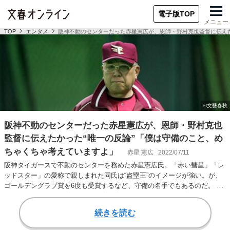
電子版TOP
メニュー
TOP
エンタメ
阪神不動のセンターだった赤星憲広が、恩師・野村克也監督に伝えた
阪神不動のセンターだった赤星憲広が、恩師・野村克也
監督に伝えたかった“唯一の反論”「僕は守備のこと、め
ちゃくちゃ考えていますよ」
赤星 憲広
2022/07/11
阪神タイガースで不動のセンターを務めた赤星憲広氏。「赤い彗星」「レ
ッドスター」の愛称で親しまれた同氏は“盗塁王”のイメージが強い。が、
ゴールデングラブ賞を6度も受賞するなど、守備の名手でもあるのだ。 こ
こでは、そん…
続きを読む