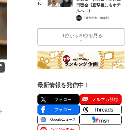
10
日密会《直撃後にもホテ
ルへ…》
「週刊文春」編集部
11位から20位を見る
最新情報を発信中！
フォロー
メルマガ登録
フォロー
ト
Googleニュース
公式YouTube