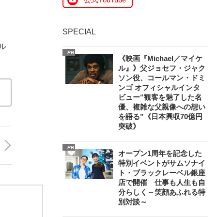
SPECIAL
ル
PR
《映画『Michael／マイケ
ル』》父ジョセフ・ジャク
ソン役、コールマン・ドミ
ンゴ オフィシャルインタ
ビュー“観客を魅了した名
優、複雑な父親像への想い
を語る”《日本興収70億円
突破》
PR
オープン1周年を記念した
特別イベントがサムソナイ
ト・ブラックレーベル銀座
店で開催 仕事も人生も自
分らしく～笑顔あふれる特
別対談～