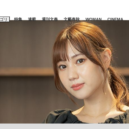
ゴリ
特集
連載
週刊文春
文藝春秋
WOMAN
CINEMA
キーワード入力
ス
エンタメ
ライフ
ビジネス
ーワードタグ一覧
山凌輝
#高市早苗
#後藤真希
#森岡毅
#城彰二
#内田有紀
観る将棋、読
#亀和田武
て明かした日本代表監督に...
「最悪の空気のまま解散」W