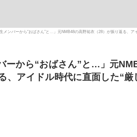
いまさら聞け
生メンバーから“おばさん”と…」元NMB48の高野祐衣（28）が振り返る、ア
手が証言した“NPB聞...
「クマが悪者扱いされているの
ーから“おばさん”と…」元NMB
返る、アイドル時代に直面した“厳
もっと見る
カー日本代表・森保一監督...