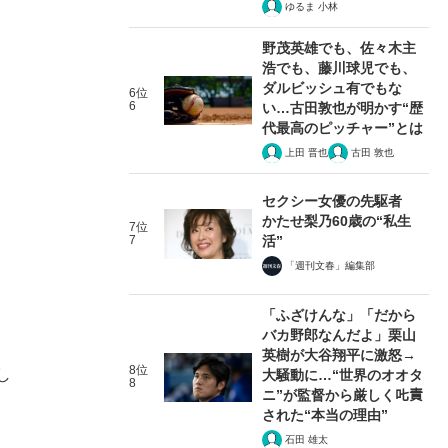
ゆるま 小林
野茂英雄でも、佐々木主
浩でも、藤川球児でも、
ダルビッシュ有でもな
6位
6
い…古田敦也が明かす“歴
代最高のピッチャー”とは
上田 晋也
古田 敦也
セクシー女優の先駆者
かたせ梨乃60歳の“私生
7位
7
活”
「週刊文春」編集部
「ふざけんな」「だから
バカ野郎なんだよ」栗山
英樹が大谷翔平に激怒→
8位
し
大騒動に…“世界のオオタ
8
ニ”が監督から厳しく𠮟責
された“本当の理由”
石田 雄太