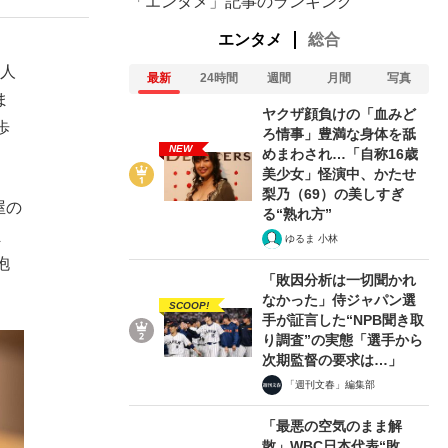
「エンタメ」記事のランキング
エンタメ
総合
の人
最新
24時間
週間
月間
写真
ま
ヤクザ顔負けの「血みど
歩
ろ情事」豊満な身体を舐
NEW
めまわされ…「自称16歳
美少女」怪演中、かたせ
梨乃（69）の美しすぎ
屋の
る“熟れ方”
ま
ゆるま 小林
抱
「敗因分析は一切聞かれ
なかった」侍ジャパン選
SCOOP!
手が証言した“NPB聞き取
り調査”の実態「選手から
次期監督の要求は…」
「週刊文春」編集部
「最悪の空気のまま解
散」WBC日本代表“敗