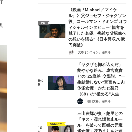
好
《映画『Michael／マイケ
ル』》父ジョセフ・ジャクソン
役、コールマン・ドミンゴ オフ
PR
浅
ィシャルインタビュー“観客を
魅了した名優、複雑な父親像へ
の想いを語る”《日本興収70億
円突破》
「文春オンライン」編集部
「ヤクザも惚れ込んだ」
艶やかな絡み、成宮寛貴
との“25歳差”交際説、“一
9位
生結婚しない”宣言も…肉
9
体派女優・かたせ梨乃
（68）の“極める”人生
「週刊文春」編集部
三山凌輝が妻・趣里との
「キス・濡れ場禁止ルー
SCOOP!
ル」を破って既婚の元宝
10
塚女優・花乃まりあと連
位