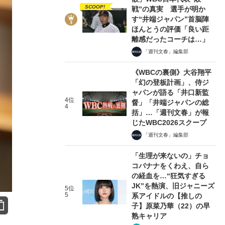
SCOOP!
戦”の真実 選手が明か
す“井端ジャパン”首脳陣
ほんとうの評価「良い距
離感だったコーチは…」
「週刊文春」編集部
《WBCの裏側》大谷翔平
「幻の登板計画」、侍ジ
ャパンが語る「井口新監
4位
督」「井端ジャパンの総
4
括」…「週刊文春」が報
じたWBC2026スクープ
「週刊文春」編集部
「生理が来ないの」チョ
コバナナをくわえ、自ら
の経血を…“狂気すぎる
JK”を熱演、旧ジャニーズ
5位
5
系アイドルの【推しの
子】原菜乃華（22）の早
熟キャリア