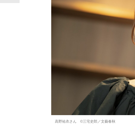
高野祐衣さん ©三宅史郎／文藝春秋