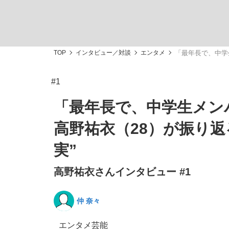
TOP
インタビュー／対談
エンタメ
「最年長で、中学
#1
「敗因分析は一切聞かれなかった」侍ジャパン選
キングの誕生を、目撃せよ。
「最年長で、中学生メンバ
高野祐衣（28）が振り
実”
高野祐衣さんインタビュー #1
the Style
仲 奈々
「目標達成できなかったからと言って…」サッ
エンタメ
芸能