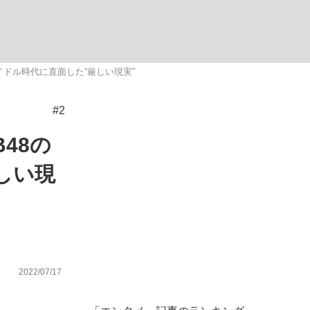
ない資産運用のすべて
イドル時代に直面した“厳しい現実”
#2
が悲しい」『北の国から』倉本聰氏（91...
48の
しい現
2022/07/17