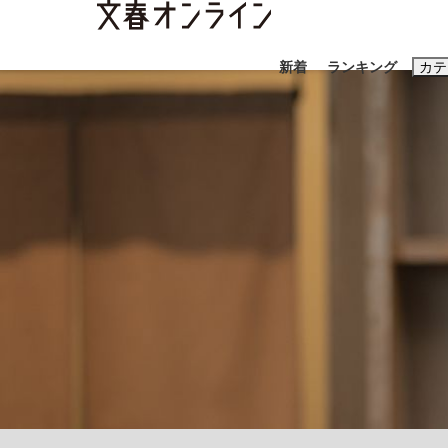
新着
ランキング
カテ
スクープ
ニュー
おすすめのキ
#藤田晋
#三
#玉木雄一郎
「90%は失敗する。でも…」本田圭佑が初め
終戦から81年