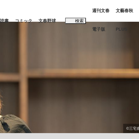
週刊文春
文藝春秋
読書
コミック
文春野球
検索
電子版
PLUS
インタビュー
読書
#松田聖子
む将棋
BC日本代表“敗戦”の真実 選手が明かす...