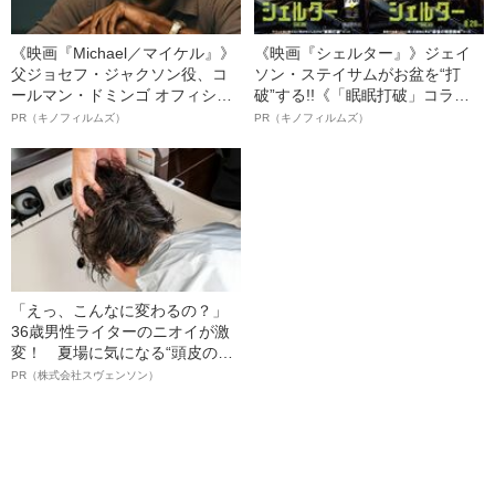
《映画『Michael／マイケル』》
《映画『シェルター』》ジェイ
父ジョセフ・ジャクソン役、コ
ソン・ステイサムがお盆を“打
ールマン・ドミンゴ オフィシャ
破”する!!《「眠眠打破」コラ
ルインタビュー“観客を魅了した
ボ》
PR（キノフィルムズ）
PR（キノフィルムズ）
名優、複雑な父親像への想いを
語る”《日本興収70億円突破》
「えっ、こんなに変わるの？」
36歳男性ライターのニオイが激
変！ 夏場に気になる“頭皮のニ
オイ”や“ベタつき”を解消す
PR（株式会社スヴェンソン）
る、“ウィッグのスペシャリス
ト”が生み出した徹底ケアとは