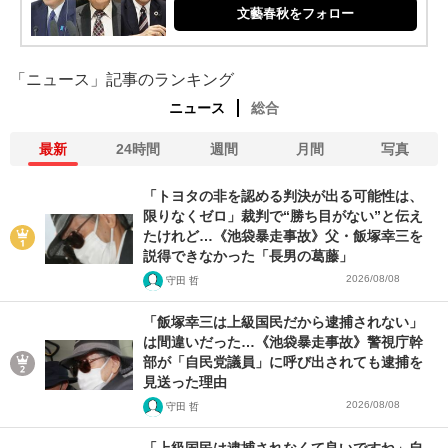
文藝春秋をフォロー
「ニュース」記事のランキング
ニュース
総合
最新
24時間
週間
月間
写真
「トヨタの非を認める判決が出る可能性は、
限りなくゼロ」裁判で“勝ち目がない”と伝え
たけれど…《池袋暴走事故》父・飯塚幸三を
説得できなかった「長男の葛藤」
2026/08/08
守田 哲
「飯塚幸三は上級国民だから逮捕されない」
は間違いだった…《池袋暴走事故》警視庁幹
部が「自民党議員」に呼び出されても逮捕を
見送った理由
2026/08/08
守田 哲