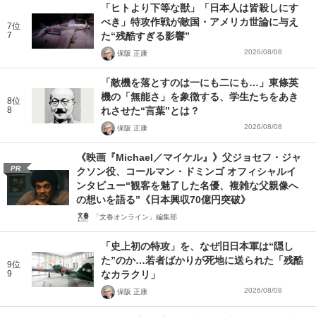
「ヒトより下等な獣」「日本人は皆殺しにす
べき」特攻作戦が敵国・アメリカ世論に与え
7位
7
た“残酷すぎる影響”
2026/08/08
保阪 正康
「敵機を落とすのは一にも二にも…」東條英
機の「無能さ」を象徴する、学生たちをあき
8位
8
れさせた“言葉”とは？
2026/08/08
保阪 正康
《映画『Michael／マイケル』》父ジョセフ・ジャ
PR
クソン役、コールマン・ドミンゴ オフィシャルイ
ンタビュー“観客を魅了した名優、複雑な父親像へ
の想いを語る”《日本興収70億円突破》
「文春オンライン」編集部
「史上初の特攻」を、なぜ旧日本軍は“隠し
た”のか…若者ばかりが死地に送られた「残酷
9位
9
なカラクリ」
2026/08/08
保阪 正康