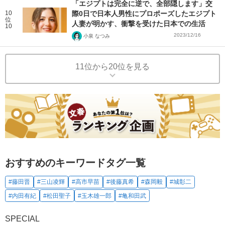
「エジプトは完全に逆で、全部隠します」交
10
際0日で日本人男性にプロポーズしたエジプト
位
人妻が明かす、衝撃を受けた日本での生活
10
2023/12/16
小泉 なつみ
11位から20位を見る
おすすめのキーワードタグ一覧
#藤田晋
#三山凌輝
#高市早苗
#後藤真希
#森岡毅
#城彰二
#内田有紀
#松田聖子
#玉木雄一郎
#亀和田武
SPECIAL