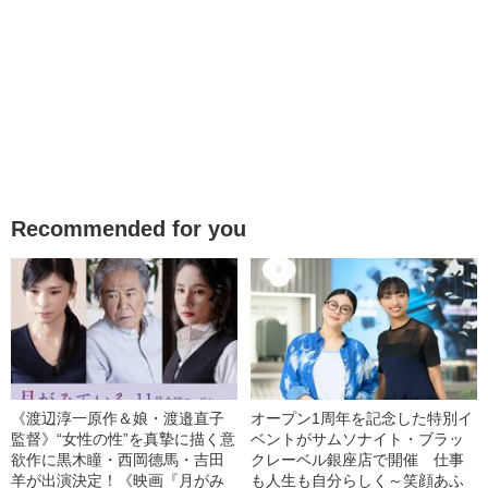
Recommended for you
《渡辺淳一原作＆娘・渡邉直子
オープン1周年を記念した特別イ
監督》“女性の性”を真摯に描く意
ベントがサムソナイト・ブラッ
欲作に黒木瞳・西岡德馬・吉田
クレーベル銀座店で開催 仕事
羊が出演決定！《映画『月がみ
も人生も自分らしく～笑顔あふ