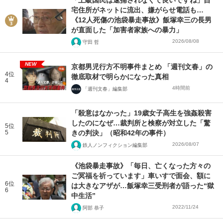
「上級国民は逮捕されなくて良いですね」自
宅住所がネットに流出、嫌がらせ電話も…
《12人死傷の池袋暴走事故》飯塚幸三の長男
が直面した「加害者家族への暴力」
2026/08/08
守田 哲
NEW
京都男児行方不明事件まとめ 「週刊文春」の
4位
徹底取材で明らかになった真相
4
4時間前
「週刊文春」編集部
「殺意はなかった」19歳女子高生を強姦殺害
したのになぜ…裁判所と検察が対立した「驚
5位
5
きの判決」（昭和42年の事件）
2026/08/07
鉄人ノンフィクション編集部
《池袋暴走事故》「毎日、亡くなった方々の
ご冥福を祈っています」車いすで面会、額に
6位
は大きなアザが…飯塚幸三受刑者が語った“獄
6
中生活”
2022/11/24
阿部 恭子