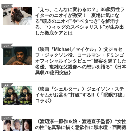
PR
「えっ、こんなに変わるの？」36歳男性ラ
イターのニオイが激変！ 夏場に気にな
る“頭皮のニオイ”や“ベタつき”を解消す
る、“ウィッグのスペシャリスト”が生み出
した徹底ケアとは
PR
《映画『Michael／マイケル』》父ジョセ
フ・ジャクソン役、コールマン・ドミンゴ
オフィシャルインタビュー“観客を魅了した
名優、複雑な父親像への想いを語る”《日本
興収70億円突破》
PR
《映画『シェルター』》ジェイソン・ステ
イサムがお盆を“打破”する!!《「眠眠打破」
コラボ》
PR
《渡辺淳一原作＆娘・渡邉直子監督》“女性
の性”を真摯に描く意欲作に黒木瞳・西岡德