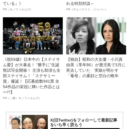
ている』》
れる特別対談～
PR（キノフィルムズ）
PR（サムソナイト・ジャパン）
《祝59歳》日本中の【ステイサ
【独自】昭和の大女優・小川真
ム愛】が大暴走！ “勝手に”生誕
由美（享年86）が鹿児島で3月に
祭試写会開催！ 主演も助演も全
死去していた 実娘が明かす
部ステイサム！「ステサミー
「毒母」の素顔と空白の晩年
賞」爆誕！【応募総数941票 全
54作品の栄冠に輝いた作品とは
ー!?】
PR（（株）キノフィルムズ）
X(旧Twitter)をフォローして最新記事
をいち早く読もう