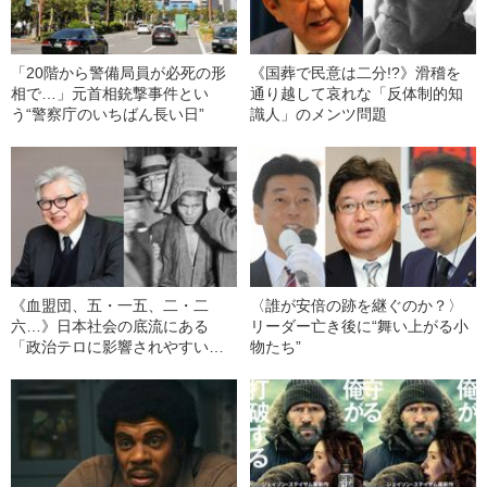
「20階から警備局員が必死の形
《国葬で民意は二分!?》滑稽を
相で…」元首相銃撃事件とい
通り越して哀れな「反体制的知
う“警察庁のいちばん長い日”
識人」のメンツ問題
《血盟団、五・一五、二・二
〈誰が安倍の跡を継ぐのか？〉
六…》日本社会の底流にある
リーダー亡き後に“舞い上がる小
「政治テロに影響されやすい思
物たち”
想的傾向」