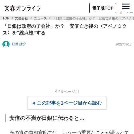
電子版TOP
メニュー
TOP
文藝春秋
ニュース
「日銀は政府の子会社」か？ 安倍亡き後の〈アベノミ
「日銀は政府の子会社」か？ 安倍亡き後の〈アベノミク
ス〉を“総点検”する
軽部 謙介
2022/08/17
4
/4
ページ目
この記事を1ページ目から読む
安倍の不満が日銀に伝わると…
春の宵の首相官邸では、もう一つ重要なことが語られて