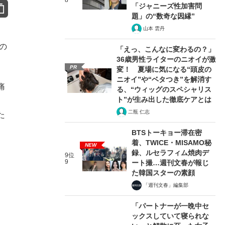
8
「ジャニーズ性加害問
題」の“数奇な因縁”
山本 雲丹
の
「えっ、こんなに変わるの？」
36歳男性ライターのニオイが激
PR
変！ 夏場に気になる“頭皮の
ニオイ”や“ベタつき”を解消す
痛
る、“ウィッグのスペシャリス
ト”が生み出した徹底ケアとは
二瓶 仁志
た
BTSトーキョー滞在密
着、TWICE・MISAMO秘
NEW
録、ルセラフィム焼肉デ
9位
9
ート撮…週刊文春が報じ
た韓国スターの素顔
「週刊文春」編集部
「パートナーが一晩中セ
ックスしていて寝られな