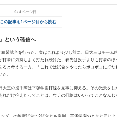
もっと見る
もっと見る
4
/4
ページ目
この記事を1ページ目から読む
」という確信へ
と練習試合を行った。実はこれより少し前に、日大三はチーム
が打者に気持ちよく打たれ続けた。春先は投手よりも打者のほ
あると考える一方、「これでは試合をやったらボコボコに打た
いた。
日大三の投手陣は平塚学園打線を見事に抑える。その光景をし
あれだけ抑えたってことは、ウチの打線はいいってことなんじ
ッダーの練習試合で2試合とも勝利。平塚学園のときと同じよ