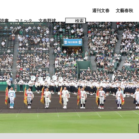
週刊文春
文藝春秋
読書
コミック
文春野球
検索
電子版
PLUS
インタビュー
読書
#松田聖子
本田圭佑が初めて明かした日本代表監督に...
K-POPアイドルたち