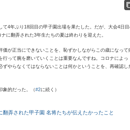
て4年ぶり18回目の甲子園出場を果たした。だが、大会4日目
ロナに翻弄された3年生たちの夏は終わりを迎えた。
評価が正当にできないことを、恥ずかしながらこの歳になって
を行って腕を磨いていくことは重要なんですね。コロナによっ
必ずやらなくてはならないことは何かということを、再確認し
印象的だった。（
#2
に続く）
に翻弄された甲子園 名将たちが伝えたかったこと