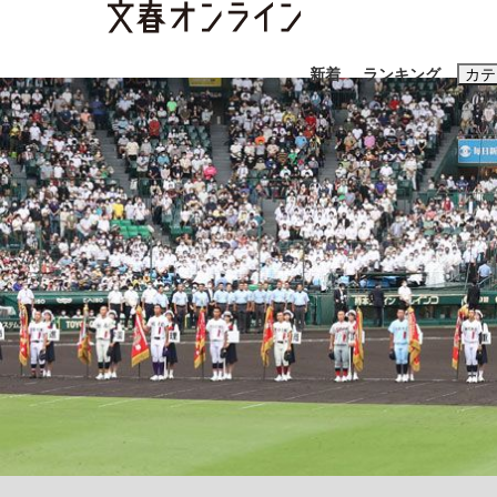
新着
ランキング
カテ
スクープ
ニュー
おすすめのキ
#藤田晋
#三
#玉木雄一郎
《BTS厳戒トーキョー滞在記》RM→渋谷で飲
終戦から81年