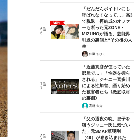
「だんだんボイトレにも
呼ばれなくなって…」高3
で脱退→再結成のオファ
NEW
ーも断った元ZONE・
6位
6
MIZUHOが語る、芸能界
引退の裏側と“その後の人
生”
佐藤 ちひろ
「近藤真彦が使っていた
部屋で…」「性器を握ら
される」ジャニー喜多川
7位
による性加害、語り始め
7
た被害者たち《徹底取材
の裏側》
髙橋 大介
「父の通夜の晩、息子を
狙うジャニー氏に気づい
た」元SMAP草彅剛
8位
（49）が巻き込まれた