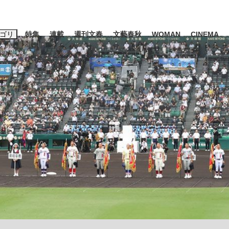
ゴリ
特集
連載
週刊文春
文藝春秋
WOMAN
CINEMA
キーワード入力
ス
エンタメ
ライフ
ビジネス
ーワードタグ一覧
山凌輝
#高市早苗
#後藤真希
#森岡毅
#城彰二
#内田有紀
#亀和田武
み会、JIN→伊豆の...
「90%は失敗する。でも…」
日本生まれの