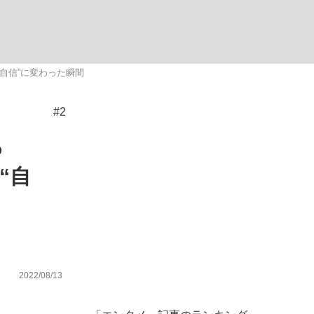
む将棋
自信”に変わった瞬間
#2
った」侍ジャパン選手が証言した“NPB聞...
ろ
“自
2022/08/13