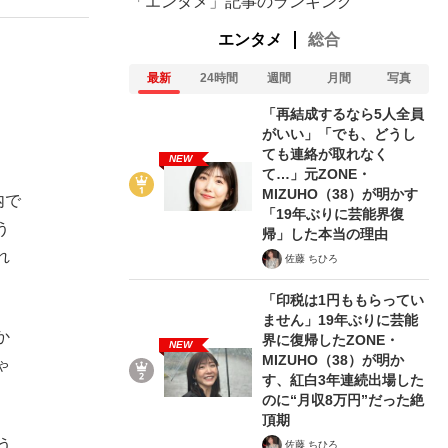
「エンタメ」記事のランキング
エンタメ
総合
最新
24時間
週間
月間
写真
「再結成するなら5人全員
がいい」「でも、どうし
ても連絡が取れなく
NEW
て…」元ZONE・
MIZUHO（38）が明かす
内で
「19年ぶりに芸能界復
う
帰」した本当の理由
れ
佐藤 ちひろ
「印税は1円ももらってい
ません」19年ぶりに芸能
か
界に復帰したZONE・
NEW
MIZUHO（38）が明か
ゃ
す、紅白3年連続出場した
のに“月収8万円”だった絶
頂期
う
佐藤 ちひろ