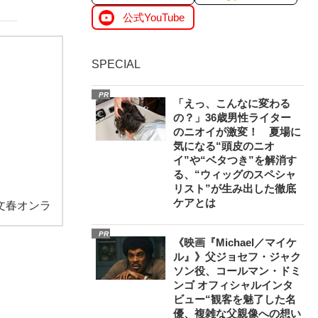
公式YouTube
SPECIAL
PR
「えっ、こんなに変わる
の？」36歳男性ライター
のニオイが激変！ 夏場に
気になる“頭皮のニオ
イ”や“ベタつき”を解消す
る、“ウィッグのスペシャ
リスト”が生み出した徹底
ケアとは
文春オンラ
PR
《映画『Michael／マイケ
ル』》父ジョセフ・ジャク
ソン役、コールマン・ドミ
ンゴ オフィシャルインタ
ビュー“観客を魅了した名
優、複雑な父親像への想い