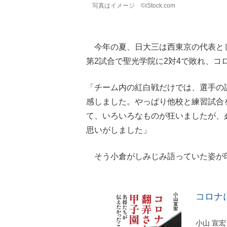
写真はイメージ ©️iStock.com
今年の夏、日大三は西東京の代表とし
第2試合で聖光学院に2対4で敗れ、コ
「チーム内の紅白戦だけでは、選手の
感しました。やっぱり他校と練習試合
て、いろいろなものが狂いましたが、
思いがしました」
そう小倉がしみじみ語っていた姿が
コロナ
小山 宣宏