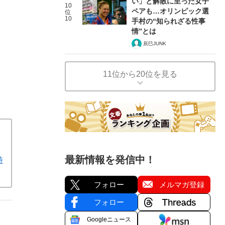
い」と解散に至った女子
10
ペアも…オリンピック選
位
10
手村の“知られざる性事
情”とは
辰巳JUNK
11位から20位を見る
最新情報を発信中！
時
フォロー
メルマガ登録
フォロー
Googleニュース