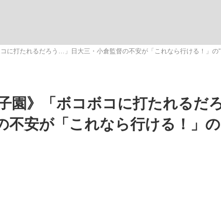
観る将棋、読
コに打たれるだろう…」日大三・小倉監督の不安が「これなら行ける！」の“
”の真実 選手が明かす...
「敗因分析は一切聞かれなか
子園》「ボコボコに打たれるだ
の不安が「これなら行ける！」の
の国から』倉本聰氏（91...