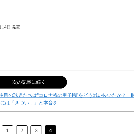
月14日 発売
次の記事に続く
注目の球児たちは“コロナ禍の甲子園”をどう戦い抜いたか？ 
には「きつい…」と本音を
1
2
3
4