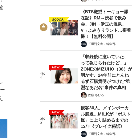
確
《BTS厳戒トーキョー滞
在記》RM→渋谷で飲み
SCOOP!
会、JIN→伊豆の温泉、
V→よみうりランド…密着
撮！【無料公開】
「週刊文春」編集部
「収録後に泣いていた、
って報じられたけど…」
NEW
ZONEのMIZUHO（38）が
4位
明かす、24年前にとんね
4
し
るず石橋貴明がつけた“強
烈なあだ名”事件の真相
チー
佐藤 ちひろ
え
観客30人、メインボーカ
NEW
ル脱退…M!LKが「ポスト
5位
嵐」に上り詰めるまでの
5
12年《ブレイク秘話》
「週刊文春」編集部