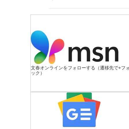
文春オンラインをフォローする
（遷移先で+フ
ック）