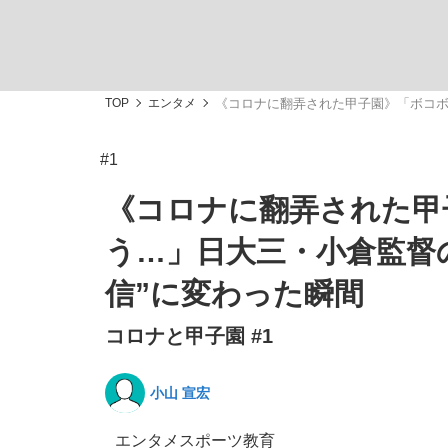
TOP
エンタメ
《コロナに翻弄された甲子園》「ボコボ
#1
「最悪の空気のまま解散」WBC日本代表“敗戦
私のあのとき、私のいま
《コロナに翻弄された甲
う…」日大三・小倉監督
信”に変わった瞬間
コロナと甲子園 #1
小山 宣宏
「クマが悪者扱いされているのが悲しい」『北
キングの誕生を、目撃せよ。
エンタメ
スポーツ
教育