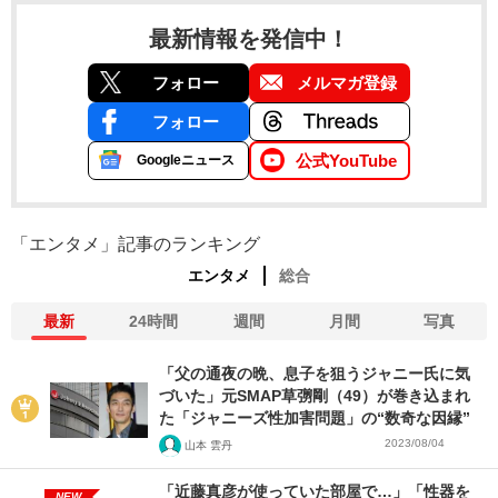
最新情報を発信中！
フォロー
メルマガ登録
フォロー
公式YouTube
Googleニュース
「エンタメ」記事のランキング
エンタメ
総合
最新
24時間
週間
月間
写真
「父の通夜の晩、息子を狙うジャニー氏に気
づいた」元SMAP草彅剛（49）が巻き込まれ
た「ジャニーズ性加害問題」の“数奇な因縁”
2023/08/04
山本 雲丹
「近藤真彦が使っていた部屋で…」「性器を
NEW