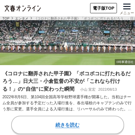
電子版TOP
メニュー
TOP
エンタメ
《コロナに翻弄された甲子園》「ボコボコに打たれるだろう…」日大
《コロナに翻弄された甲子園》「ボコボコに打たれるだ
ろう…」日大三・小倉監督の不安が「これなら行け
る！」の“自信”に変わった瞬間
小山 宣宏
2022/08/13
2022年8月6日、第104回全国高等学校野球選手権が開幕した。当初はチー
ム全員が参加する予定だった入場行進を、各出場校のキャプテンのみで行
う形に変更。選手全員による入場行進は、リハーサルのみで終わった。
この時点…
続きを読む