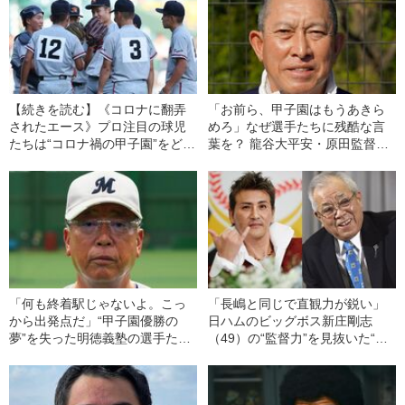
【続きを読む】《コロナに翻弄
「お前ら、甲子園はもうあきら
されたエース》プロ注目の球児
めろ」なぜ選手たちに残酷な言
たちは“コロナ禍の甲子園”をどう
葉を？ 龍谷大平安・原田監督が
戦い抜いたか？ 時には「きつ
人生で最も苦悩した「コロナと
い…」と本音を
の戦い」
「何も終着駅じゃないよ。こっ
「長嶋と同じで直観力が鋭い」
から出発点だ」“甲子園優勝の
日ハムのビッグボス新庄剛志
夢”を失った明徳義塾の選手た
（49）の“監督力”を見抜いた“ノ
ち…落ち込む彼らを鼓舞した
ムさんの言葉”「感性が動物的で
「馬渕監督の言葉」
優れている、ただし独善的にな
ると…」