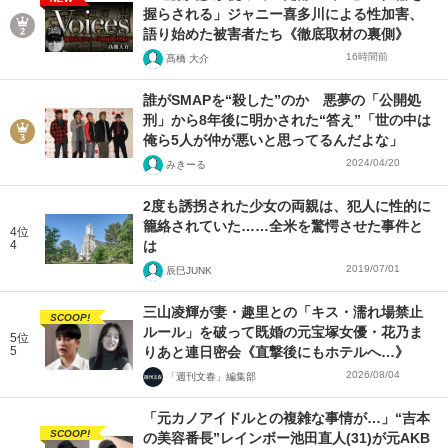
握らされる」ジャニー喜多川による性加害、
語り始めた被害者たち《徹底取材の裏側》
16時間前
髙橋 大介
誰がSMAPを“殺した”のか 悪夢の「公開処
刑」から8年後に明かされた“答え”「世の中は
俺ら5人が仲が悪いと思ってるんだよな」
2024/04/20
みきーる
2度も誘拐された少女の両親は、犯人に性的に
籠絡されていた……全米を驚愕させた事件と
4位
4
は
2019/07/01
辰巳JUNK
三山凌輝が妻・趣里との「キス・濡れ場禁止
SCOOP!
ルール」を破って既婚の元宝塚女優・花乃ま
5位
5
りあと連日密会《直撃後にもホテルへ…》
2026/08/04
「週刊文春」編集部
「元カノアイドルとの複雑な事情が…」“吉本
SCOOP!
の美容番長”レインボー池田直人(31)が元AKB