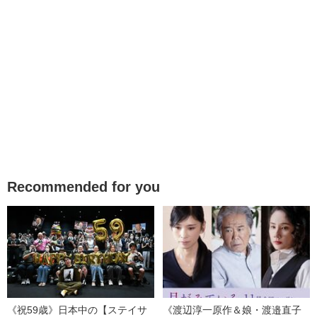
Recommended for you
《祝59歳》日本中の【ステイサ
《渡辺淳一原作＆娘・渡邉直子