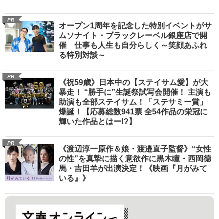
PR
オープン1周年を記念した特別イベントがサ
ムソナイト・ブラックレーベル銀座店で開
催 仕事も人生も自分らしく～笑顔あふれ
る特別対談～
PR
《祝59歳》日本中の【ステイサム愛】が大
暴走！ “勝手に”生誕祭試写会開催！ 主演も
助演も全部ステイサム！「ステサミー賞」
爆誕！【応募総数941票 全54作品の栄冠に
輝いた作品とはー!?】
PR
《渡辺淳一原作＆娘・渡邉直子監督》“女性
の性”を真摯に描く意欲作に黒木瞳・西岡德
馬・吉田羊が出演決定！《映画『月がみて
いる』》