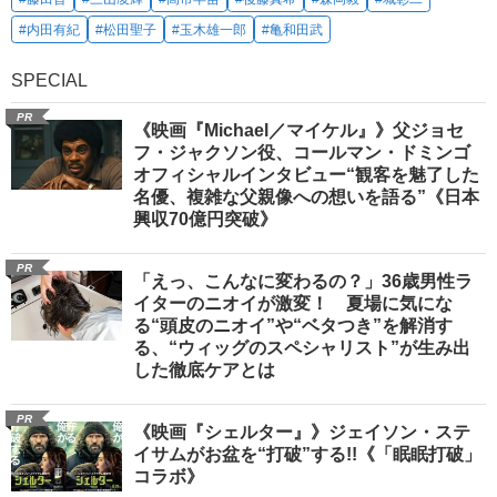
#内田有紀
#松田聖子
#玉木雄一郎
#亀和田武
SPECIAL
PR
《映画『Michael／マイケル』》父ジョセ
フ・ジャクソン役、コールマン・ドミンゴ
オフィシャルインタビュー“観客を魅了した
名優、複雑な父親像への想いを語る”《日本
興収70億円突破》
PR
「えっ、こんなに変わるの？」36歳男性ラ
イターのニオイが激変！ 夏場に気にな
る“頭皮のニオイ”や“ベタつき”を解消す
る、“ウィッグのスペシャリスト”が生み出
した徹底ケアとは
PR
《映画『シェルター』》ジェイソン・ステ
イサムがお盆を“打破”する!!《「眠眠打破」
コラボ》