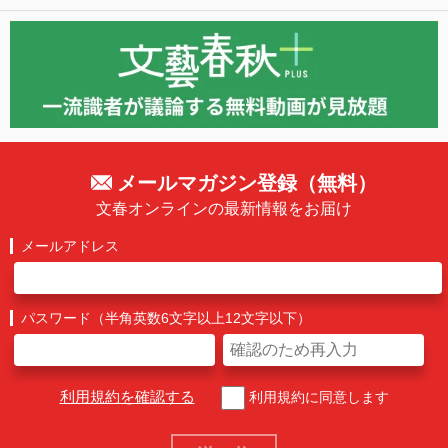
メールマガジン登録（無料）
文春オンラインの最新情報をお届け
メールアドレス
パスワード（半角英数6文字以上12文字以下）
利用規約を確認する
利用規約に同意します