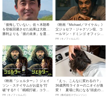
「後悔していない」佐々木朗希
《映画『Michael／マイケル』》
を登板回避させた結果は大敗…
父ジョセフ・ジャクソン役、コ
勝利よりも「彼の未来」を選ん
ールマン・ドミンゴ オフィシャ
だ大船渡・元監督のその後
ルインタビュー“観客を魅了した
PR（キノフィルムズ）
名優、複雑な父親像への想いを
語る”《日本興収70億円突破》
《映画『シェルター』》ジェイ
「えっ、こんなに変わるの？」
ソン・ステイサムがお盆を“打
36歳男性ライターのニオイが激
破”する!!《「眠眠打破」コラ
変！ 夏場に気になる“頭皮のニ
ボ》
オイ”や“ベタつき”を解消す
PR（キノフィルムズ）
PR（株式会社スヴェンソン）
る、“ウィッグのスペシャリス
ト”が生み出した徹底ケアとは