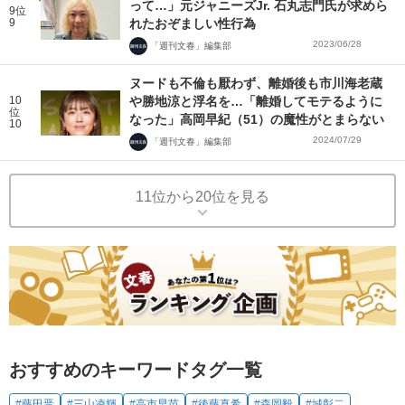
って…」元ジャニーズJr. 石丸志門氏が求めら
9位
9
れたおぞましい性行為
2023/06/28
「週刊文春」編集部
ヌードも不倫も厭わず、離婚後も市川海老蔵
10
や勝地涼と浮名を…「離婚してモテるように
位
なった」高岡早紀（51）の魔性がとまらない
10
2024/07/29
「週刊文春」編集部
11位から20位を見る
おすすめのキーワードタグ一覧
#藤田晋
#三山凌輝
#高市早苗
#後藤真希
#森岡毅
#城彰二