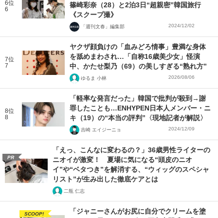
6位
篠崎彩奈（28）と2泊3日“超親密”韓国旅行
6
《スクープ撮》
2024/12/02
「週刊文春」編集部
ヤクザ顔負けの「血みどろ情事」豊満な身体
を舐めまわされ…「自称16歳美少女」怪演
7位
7
中、かたせ梨乃（69）の美しすぎる“熟れ方”
2026/08/06
ゆるま 小林
「軽率な発言だった」韓国で批判が殺到→謝
罪したことも…ENHYPEN日本人メンバー・ニ
8位
8
キ（19）の“本当の評判”〈現地記者が解説〉
2024/12/09
吉崎 エイジーニョ
「えっ、こんなに変わるの？」36歳男性ライターの
PR
ニオイが激変！ 夏場に気になる“頭皮のニオ
イ”や“ベタつき”を解消する、“ウィッグのスペシャ
リスト”が生み出した徹底ケアとは
二瓶 仁志
「ジャニーさんがお尻に自分でクリームを塗
SCOOP!