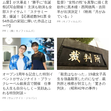
ム愛】が大暴走！ “勝手に”生誕
監督》“女性の性”を真摯に描く意
祭試写会開催！ 主演も助演も全
欲作に黒木瞳・西岡德馬・吉田
部ステイサム！「ステサミー
羊が出演決定！《映画『月がみ
賞」爆誕！【応募総数941票 全
ている』》
54作品の栄冠に輝いた作品とは
PR（キノフィルムズ）
ー!?】
PR（（株）キノフィルムズ）
オープン1周年を記念した特別イ
「殺意はなかった」19歳女子高
ベントがサムソナイト・ブラッ
生を強姦殺害したのになぜ…裁
クレーベル銀座店で開催 仕事
判所と検察が対立した「驚きの
も人生も自分らしく～笑顔あふ
判決」（昭和42年の事件）
れる特別対談～
PR（サムソナイト・ジャパン）