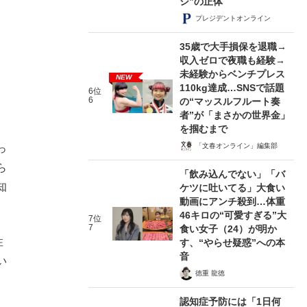
シ”の正体
プレジデントオンライン
35歳で大手損保を退職→
収入ゼロで夜職も経験→
未経験からベンチプレス
NEW
110kg達成…SNSで話題
6位
6
の“マッスルフルート奏
者”が「まさかの世界金」
を掴むまで
「文春オンライン」編集部
っ
ら
「飲み込んでない」「バ
知
ケツに吐いてる」大食い
動画にアンチ殺到…体重
46キロの“可愛すぎる”大
7位
7
食い女子（24）が明か
性
す、“やらせ疑惑”への本
音
い
徳重 龍徳
認知症予防には「1日何