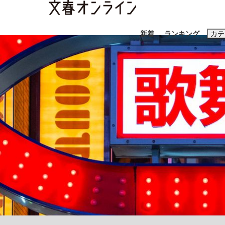
新着
ランキング
カテ
スクープ
ニュー
おすすめのキ
#藤田晋
#三
#玉木雄一郎
「90%は失敗する。でも…」本田圭佑が初め
終戦から81年