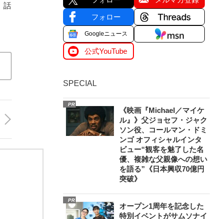
。話
フォロー
Googleニュース
公式YouTube
SPECIAL
PR
《映画『Michael／マイケ
ル』》父ジョセフ・ジャク
ソン役、コールマン・ドミ
ンゴ オフィシャルインタ
ビュー“観客を魅了した名
優、複雑な父親像への想い
を語る”《日本興収70億円
突破》
PR
オープン1周年を記念した
特別イベントがサムソナイ