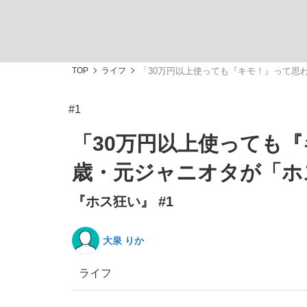
TOP
ライフ
「30万円以上使っても『キモ！』って思
#1
「敗因分析は一切聞かれなかった」侍ジャパン選
キングの誕生を、目撃せよ。
「30万円以上使っても
歳・元ジャニオタが「ホ
『ホス狂い』 #1
the Style
大泉 りか
ライフ
「目標達成できなかったからと言って…」サッ