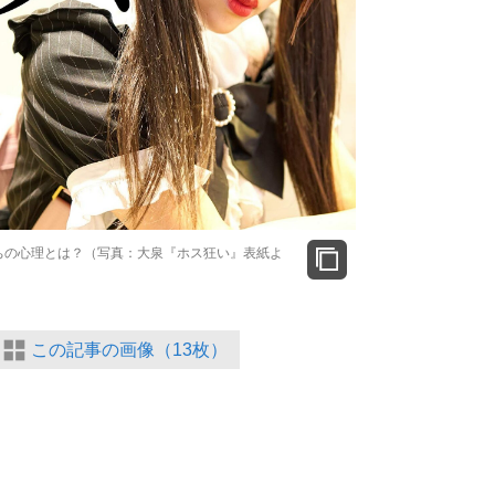
ちの心理とは？（写真：大泉『ホス狂い』表紙よ
この記事の画像（13枚）