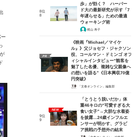
歩」が効く？ ハーバー
ド大の最新研究が示す「7
8位
出
8
年遅らせる」ための最適
ウォーキング術
梶山 寿子
パー
《映画『Michael／マイケ
っ
ル』》父ジョセフ・ジャクソン
人が
役、コールマン・ドミンゴ オフ
PR
ィシャルインタビュー“観客を
ド
魅了した名優、複雑な父親像へ
の想いを語る”《日本興収70億
円突破》
「文春オンライン」編集部
「とうとう脱いだか」体
重46キロの“可愛すぎる大
NEW
食い女子”→大胆な水着姿
9位
を披露…24歳インフルエ
9
ンサーが明かす、グラビ
ア挑戦の予想外の結末