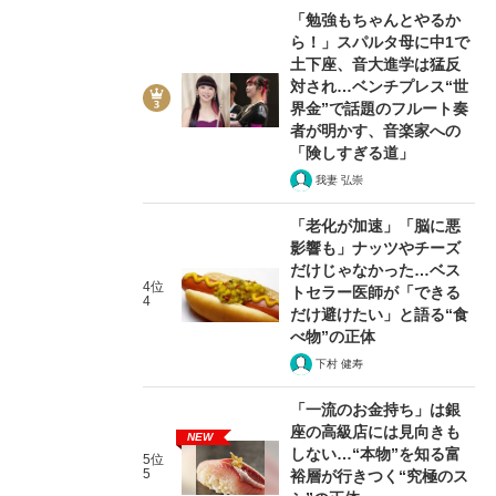
「勉強もちゃんとやるか
ら！」スパルタ母に中1で
土下座、音大進学は猛反
対され…ベンチプレス“世
界金”で話題のフルート奏
者が明かす、音楽家への
「険しすぎる道」
我妻 弘崇
「老化が加速」「脳に悪
影響も」ナッツやチーズ
だけじゃなかった…ベス
4位
トセラー医師が「できる
4
だけ避けたい」と語る“食
べ物”の正体
下村 健寿
「一流のお金持ち」は銀
座の高級店には見向きも
NEW
しない…“本物”を知る富
5位
5
裕層が行きつく“究極のス