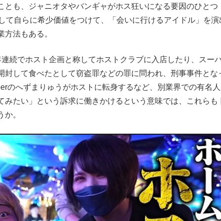
ことも、ジャニオタやバンギャがホス狂いになる要因のひとつ
を駆使して自らに希少価値をつけて、「会いに行けるアイドル」を演
業方法もある。
連続でホスト企画と称してホストクラブに入店したり、スー
開封して食べたとして窃盗罪などの罪に問われ、刑事事件とな
uberのへずまりゅうがホストに転身するなど、別業界での有名
てみたい」という訴求に働きかけるという意味では、これらも
うか。