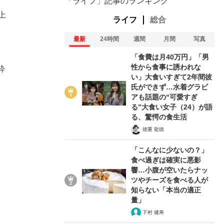
「ライフ」記事のランキング
上
ライフ
総合
最新
24時間
週間
月間
写真
「食費は月40万円」「男
性から食事に誘われな
粋
い」大食いすぎて2年間彼
氏ができず…水着グラビ
アも話題の“可愛すぎ
る”大食い女子（24）が語
る、驚愕の食生活
徳重 龍徳
「こんなに少ないの？」
食べ過ぎは確実に悪影
響…小腹が空いたらナッ
ツやチーズを食べる人が
知らない「本当の適正
量」
下村 健寿