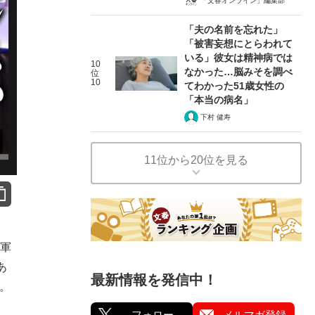
「文春オンライン」編集部
「夫の名前を忘れた」
「被害妄想にとらわれて
いる」彼女は精神病では
10
なかった…脳みそを調べ
位
10
てわかった51歳女性の
「本当の病名」
下村 健寿
11位から20位を見る
汁軍
あ
最新情報を発信中！
だ。
フォロー
メルマガ登録