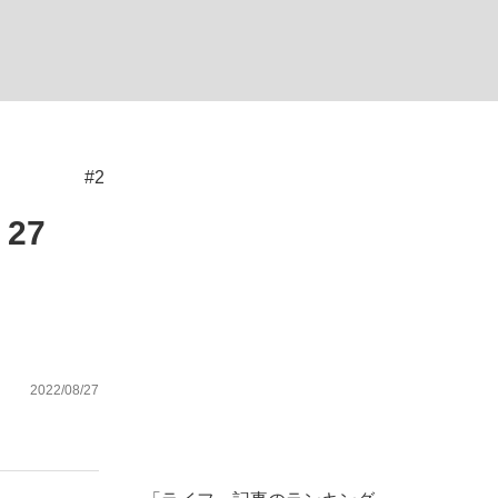
ない資産運用のすべて
#2
が悲しい」『北の国から』倉本聰氏（91...
27
2022/08/27