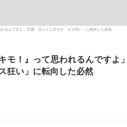
いまさら聞け
われるんですよ」27歳・元ジャニオタが「ホス狂い」に転向した必然
手が証言した“NPB聞...
「クマが悪者扱いされているの
『キモ！』って思われるんですよ」
ス狂い」に転向した必然
もっと見る
カー日本代表・森保一監督...