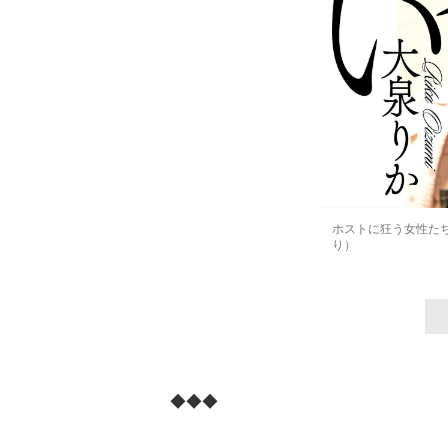
ホストに狂う女性た
り）
◆◆◆