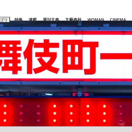
ゴリ
特集
連載
週刊文春
文藝春秋
WOMAN
CINEMA
キーワード入力
ス
エンタメ
ライフ
ビジネス
ーワードタグ一覧
山凌輝
#高市早苗
#後藤真希
#森岡毅
#城彰二
#内田有紀
観る将棋、読
#池上彰
て明かした日本代表監督に...
「最悪の空気のまま解散」W