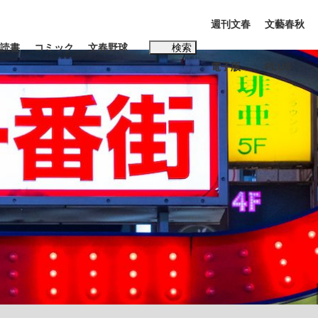
週刊文春
文藝春秋
読書
コミック
文春野球
検索
電子版
PLUS
インタビュー
読書
#松田聖子
む将棋
BC日本代表“敗戦”の真実 選手が明かす...