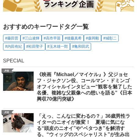
おすすめのキーワードタグ一覧
#藤田晋
#三山凌輝
#高市早苗
#後藤真希
#森岡毅
#城彰二
#内田有紀
#松田聖子
#玉木雄一郎
#亀和田武
SPECIAL
PR
《映画『Michael／マイケル』》父ジョセ
フ・ジャクソン役、コールマン・ドミンゴ
オフィシャルインタビュー“観客を魅了した
名優、複雑な父親像への想いを語る”《日本
興収70億円突破》
PR
「えっ、こんなに変わるの？」36歳男性ラ
イターのニオイが激変！ 夏場に気にな
る“頭皮のニオイ”や“ベタつき”を解消す
る、“ウィッグのスペシャリスト”が生み出