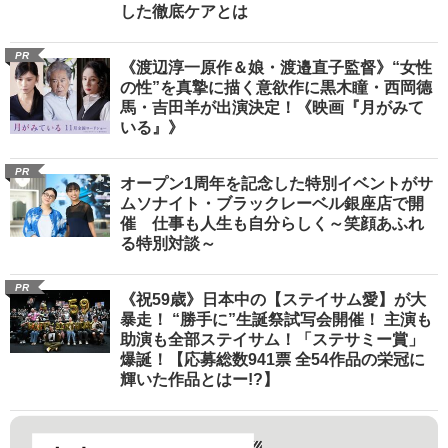
した徹底ケアとは
PR
《渡辺淳一原作＆娘・渡邉直子監督》“女性
の性”を真摯に描く意欲作に黒木瞳・西岡德
馬・吉田羊が出演決定！《映画『月がみて
いる』》
PR
オープン1周年を記念した特別イベントがサ
ムソナイト・ブラックレーベル銀座店で開
催 仕事も人生も自分らしく～笑顔あふれ
る特別対談～
PR
《祝59歳》日本中の【ステイサム愛】が大
暴走！ “勝手に”生誕祭試写会開催！ 主演も
助演も全部ステイサム！「ステサミー賞」
爆誕！【応募総数941票 全54作品の栄冠に
輝いた作品とはー!?】