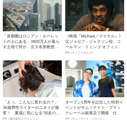
件）
「首都圏はロシアン・ルーレッ
《映画『Michael／マイケル』》
トの上にある」3800万人が暮ら
父ジョセフ・ジャクソン役、コ
す土地で何が…京大名誉教授が
ールマン・ドミンゴ オフィシャ
解説する「首都直下地震」のメ
ルインタビュー“観客を魅了した
PR（キノフィルムズ）
カニズム
名優、複雑な父親像への想いを
語る”《日本興収70億円突破》
「えっ、こんなに変わるの？」
オープン1周年を記念した特別イ
36歳男性ライターのニオイが激
ベントがサムソナイト・ブラッ
変！ 夏場に気になる“頭皮のニ
クレーベル銀座店で開催 仕事
オイ”や“ベタつき”を解消す
も人生も自分らしく～笑顔あふ
PR（株式会社スヴェンソン）
PR（サムソナイト・ジャパン）
る、“ウィッグのスペシャリス
れる特別対談～