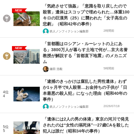
「気絶させて強姦」「意識を取り戻したので
NEW
殺害」遺体はスコップで埋められた…体重100
キロの巨漢男（25）に襲われた「女子高生の
悲劇」（昭和42年の事件）
2時間前
鉄人ノンフィクション編集部
「首都圏はロシアン・ルーレットの上にあ
NEW
る」3800万人が暮らす土地で何が…京大名誉
教授が解説する「首都直下地震」のメカニズ
ム
5時間前
鎌田 浩毅
「逮捕のきっかけは腐乱した男性遺体」わず
か1ヶ月半で8人殺害…お金持ちの子供が「日
4位
本最悪の殺人犯」になった理由（昭和40年の
4
事件）
2026/07/18
鉄人ノンフィクション編集部
「遺体には2人の男の体液」東京の河川で発見
されたのは“女性の溺死体”⋯27歳CAを殺した
5位
5
犯人は誰だ（昭和34年の事件）