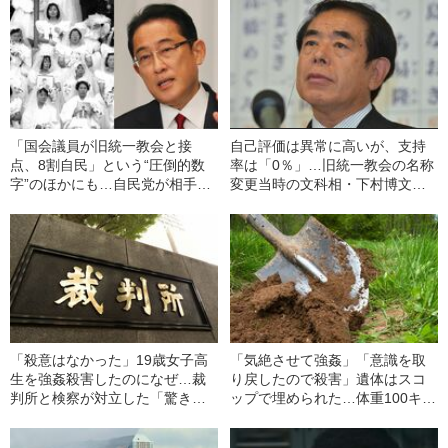
「国会議員が旧統一教会と接
自己評価は異常に高いが、支持
点、8割自民」という“圧倒的数
率は「0％」…旧統一教会の名称
字”のほかにも…自民党が相手に
変更当時の文科相・下村博文
する“太い客”とは？
の“野心”とは
「殺意はなかった」19歳女子高
「気絶させて強姦」「意識を取
生を強姦殺害したのになぜ…裁
り戻したので殺害」遺体はスコ
判所と検察が対立した「驚きの
ップで埋められた…体重100キロ
判決」（昭和42年の事件）
の巨漢男（25）に襲われた「女
子高生の悲劇」（昭和42年の事