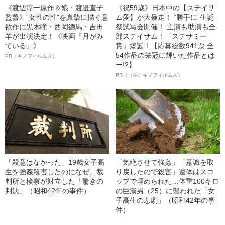
《渡辺淳一原作＆娘・渡邉直子
《祝59歳》日本中の【ステイサ
監督》“女性の性”を真摯に描く意
ム愛】が大暴走！ “勝手に”生誕
欲作に黒木瞳・西岡德馬・吉田
祭試写会開催！ 主演も助演も全
羊が出演決定！《映画『月がみ
部ステイサム！「ステサミー
ている』》
賞」爆誕！【応募総数941票 全
54作品の栄冠に輝いた作品とは
PR（キノフィルムズ）
ー!?】
PR（（株）キノフィルムズ）
「殺意はなかった」19歳女子高
「気絶させて強姦」「意識を取
生を強姦殺害したのになぜ…裁
り戻したので殺害」遺体はスコ
判所と検察が対立した「驚きの
ップで埋められた…体重100キロ
判決」（昭和42年の事件）
の巨漢男（25）に襲われた「女
子高生の悲劇」（昭和42年の事
件）