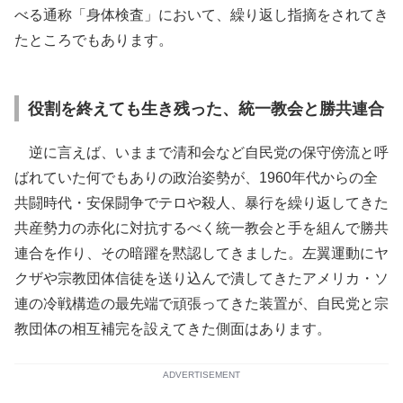
べる通称「身体検査」において、繰り返し指摘をされてき
たところでもあります。
役割を終えても生き残った、統一教会と勝共連合
逆に言えば、いままで清和会など自民党の保守傍流と呼
ばれていた何でもありの政治姿勢が、1960年代からの全
共闘時代・安保闘争でテロや殺人、暴行を繰り返してきた
共産勢力の赤化に対抗するべく統一教会と手を組んで勝共
連合を作り、その暗躍を黙認してきました。左翼運動にヤ
クザや宗教団体信徒を送り込んで潰してきたアメリカ・ソ
連の冷戦構造の最先端で頑張ってきた装置が、自民党と宗
教団体の相互補完を設えてきた側面はあります。
ADVERTISEMENT