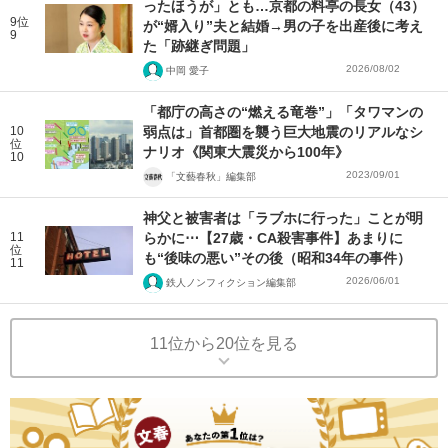
ったほうが」とも…京都の料亭の長女（43）
9位
が“婿入り”夫と結婚→男の子を出産後に考え
9
た「跡継ぎ問題」
2026/08/02
中岡 愛子
「都庁の高さの“燃える竜巻”」「タワマンの
10
弱点は」首都圏を襲う巨大地震のリアルなシ
位
ナリオ《関東大震災から100年》
10
2023/09/01
「文藝春秋」編集部
神父と被害者は「ラブホに行った」ことが明
11
らかに⋯【27歳・CA殺害事件】あまりに
位
も“後味の悪い”その後（昭和34年の事件）
11
2026/06/01
鉄人ノンフィクション編集部
11位から20位を見る