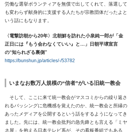
労働な選挙ボランティアを無償で出してくれて、落選して
も変わらず献身的に支援する人たちが宗教団体だったよと
いう話にもなります。
〈電撃訪朝から20年〉北朝鮮を訪れた小泉純一郎が「金
正日には『もう会わなくていい』と…」日朝平壌宣言
の“知られざる裏側”
https://bunshun.jp/articles/-/53782
いまなお数万人規模の“信者”がいる旧統一教会
そして、ここに来て統一教会がマスコミからの繰り返さ
れるバッシングに危機感を覚えたのか、統一教会と所縁の
あったメディアを公開するという話をするようになってき
ました。先には、統一教会批判の急先鋒とも言える「ミヤ
ネ屋」を抱える日本テレビ系が、その看板番組でもある