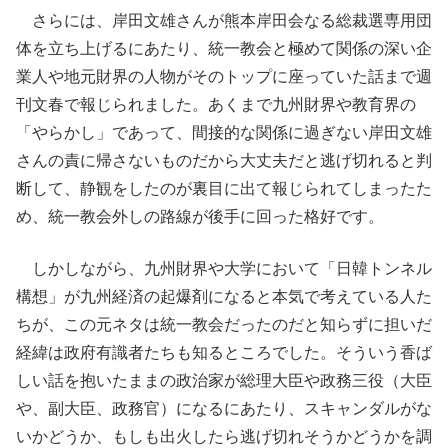
さらには、岸田文雄さんが熊本岸田会なる総裁選専用団
体を立ち上げるにあたり、統一教会と極めて関係の深い企
業人や地元財界の人物がそのトップに座っていた話まで週
刊文春で報じられました。あくまで九州財界や教育界の
「やらかし」であって、間接的な関係に過ぎない岸田文雄
さんの責に帰さないものだから大丈夫だと逃げ切れると判
断して、静観をしたのが裏目に出て報じられてしまったた
め、統一教会外しの路線が後手に回った格好です。
しかしながら、九州財界や大学において「日韓トンネル
構想」が九州経済の起爆剤になると本気で考えている人た
ちが、この元ネタは統一教会だったのだと知らずに担いだ
経緯は政府有識者たちも知るところでした。そういう香ば
しい話を抱いたままの政治家が総理大臣や政務三役（大臣
や、副大臣、政務官）になるにあたり、スキャンダルがな
いかどうか、もしも出火したら逃げ切れそうかどうかを調