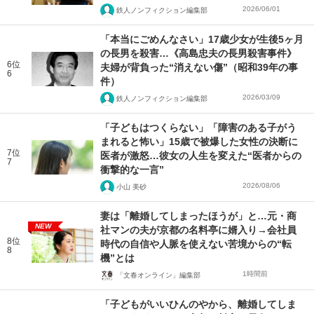
2026/06/01
鉄人ノンフィクション編集部
「本当にごめんなさい」17歳少女が生後5ヶ月
の長男を殺害…《高島忠夫の長男殺害事件》
6位
夫婦が背負った“消えない傷”（昭和39年の事
6
件）
2026/03/09
鉄人ノンフィクション編集部
「子どもはつくらない」「障害のある子がう
まれると怖い」15歳で被爆した女性の決断に
7位
医者が激怒…彼女の人生を変えた“医者からの
7
衝撃的な一言”
2026/08/06
小山 美砂
妻は「離婚してしまったほうが」と…元・商
NEW
社マンの夫が京都の名料亭に婿入り→会社員
8位
時代の自信や人脈を使えない苦境からの“転
8
機”とは
1時間前
「文春オンライン」編集部
「子どもがいいひんのやから、離婚してしま