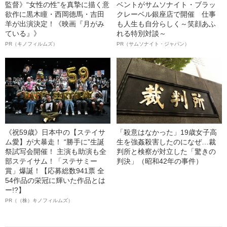
監督》“女性の性”を真摯に描く意
ベントがサムソナイト・ブラッ
欲作に黒木瞳・西岡德馬・吉田
クレーベル銀座店で開催 仕事
羊が出演決定！《映画『月がみ
も人生も自分らしく～笑顔あふ
ている』》
れる特別対談～
PR（キノフィルムズ）
PR（サムソナイト・ジャパン）
《祝59歳》日本中の【ステイサ
「殺意はなかった」19歳女子高
ム愛】が大暴走！ “勝手に”生誕
生を強姦殺害したのになぜ…裁
祭試写会開催！ 主演も助演も全
判所と検察が対立した「驚きの
部ステイサム！「ステサミー
判決」（昭和42年の事件）
賞」爆誕！【応募総数941票 全
54作品の栄冠に輝いた作品とは
ー!?】
PR（（株）キノフィルムズ）