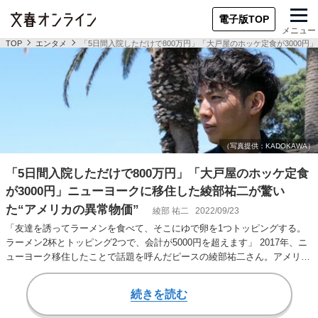
電子版TOP
メニュー
TOP
エンタメ
「5日間入院しただけで800万円」「大戸屋のホッケ定食が3000
「5日間入院しただけで800万円」「大戸屋のホッケ定食
が3000円」ニューヨークに移住した綾部祐二が驚い
た“アメリカの異常物価”
綾部 祐二
2022/09/23
「友達を誘ってラーメンを食べて、そこにゆで卵を1つトッピングする。
ラーメン2杯とトッピング2つで、会計が5000円を超えます」 2017年、ニ
ューヨーク移住したことで話題を呼んだピースの綾部祐二さん。アメリカ
に5年間…
続きを読む