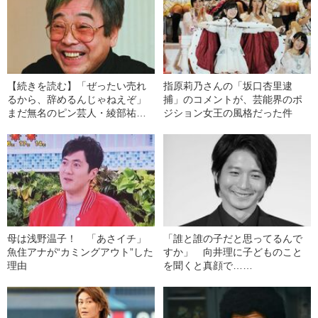
【続きを読む】「ぜったい売れ
指原莉乃さんの「坂口杏里逮
るから、辞めるんじゃねえぞ」
捕」のコメントが、芸能界のポ
まだ無名のピン芸人・綾部祐二
ジション女王の風格だった件
を勇気づけた“立川談志”の言葉
母は浅野温子！ 「あさイチ」
「誰と誰の子だと思ってるんで
魚住アナが“カミングアウト”した
すか」 向井理に子どものこと
理由
を聞くと真顔で……