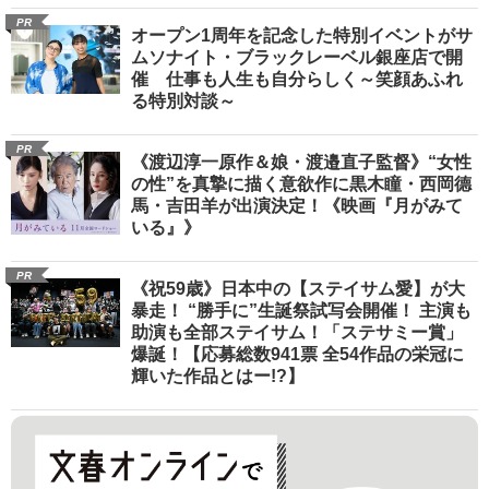
PR
オープン1周年を記念した特別イベントがサ
ムソナイト・ブラックレーベル銀座店で開
催 仕事も人生も自分らしく～笑顔あふれ
る特別対談～
PR
《渡辺淳一原作＆娘・渡邉直子監督》“女性
の性”を真摯に描く意欲作に黒木瞳・西岡德
馬・吉田羊が出演決定！《映画『月がみて
いる』》
PR
《祝59歳》日本中の【ステイサム愛】が大
暴走！ “勝手に”生誕祭試写会開催！ 主演も
助演も全部ステイサム！「ステサミー賞」
爆誕！【応募総数941票 全54作品の栄冠に
輝いた作品とはー!?】