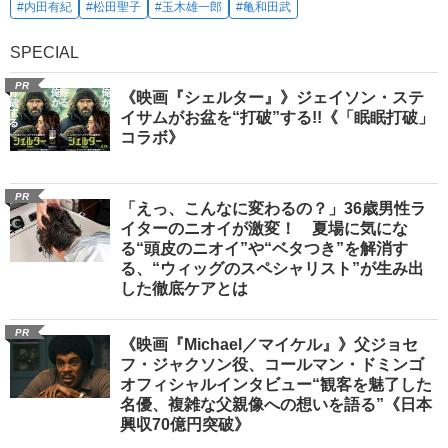
#内田有紀
#松田聖子
#玉木雄一郎
#亀和田武
SPECIAL
PR
《映画『シェルター』》ジェイソン・ステ
イサムがお盆を“打破”する!!《「眠眠打破」
コラボ》
PR
「えっ、こんなに変わるの？」36歳男性ラ
イターのニオイが激変！ 夏場に気にな
る“頭皮のニオイ”や“ベタつき”を解消す
る、“ウィッグのスペシャリスト”が生み出
した徹底ケアとは
PR
《映画『Michael／マイケル』》父ジョセ
フ・ジャクソン役、コールマン・ドミンゴ
オフィシャルインタビュー“観客を魅了した
名優、複雑な父親像への想いを語る”《日本
興収70億円突破》