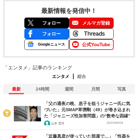
最新情報を発信中！
フォロー
メルマガ登録
フォロー
公式YouTube
Googleニュース
「エンタメ」記事のランキング
エンタメ
総合
最新
24時間
週間
月間
写真
「父の通夜の晩、息子を狙うジャニー氏に気
づいた」元SMAP草彅剛（49）が巻き込まれ
た「ジャニーズ性加害問題」の“数奇な因縁”
2023/08/04
山本 雲丹
「近藤真彦が使っていた部屋で…」「性器を
NEW