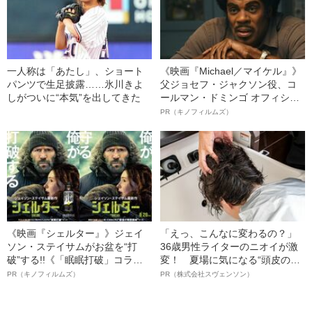
一人称は「あたし」、ショート
《映画『Michael／マイケル』》
パンツで生足披露……氷川きよ
父ジョセフ・ジャクソン役、コ
しがついに“本気”を出してきた
ールマン・ドミンゴ オフィシャ
ルインタビュー“観客を魅了した
PR（キノフィルムズ）
名優、複雑な父親像への想いを
語る”《日本興収70億円突破》
《映画『シェルター』》ジェイ
「えっ、こんなに変わるの？」
ソン・ステイサムがお盆を“打
36歳男性ライターのニオイが激
破”する!!《「眠眠打破」コラ
変！ 夏場に気になる“頭皮のニ
ボ》
オイ”や“ベタつき”を解消す
PR（キノフィルムズ）
PR（株式会社スヴェンソン）
る、“ウィッグのスペシャリス
ト”が生み出した徹底ケアとは