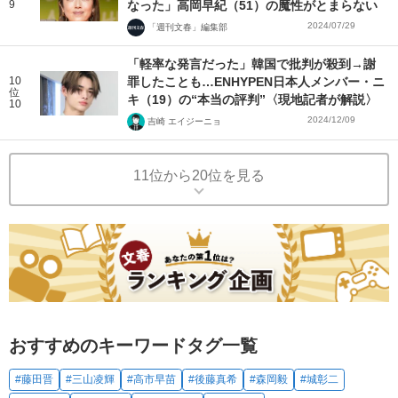
9
なった」高岡早紀（51）の魔性がとまらない
2024/07/29
「週刊文春」編集部
「軽率な発言だった」韓国で批判が殺到→謝
10
罪したことも…ENHYPEN日本人メンバー・ニ
位
キ（19）の“本当の評判”〈現地記者が解説〉
10
2024/12/09
吉崎 エイジーニョ
11位から20位を見る
おすすめのキーワードタグ一覧
#藤田晋
#三山凌輝
#高市早苗
#後藤真希
#森岡毅
#城彰二