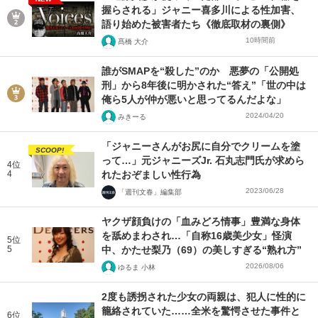
握らされる」ジャニー喜多川による性加害、
語り始めた被害者たち《徹底取材の裏側》
10時間前
髙橋 大介
誰がSMAPを“殺した”のか 悪夢の「公開処
刑」から8年後に明かされた“答え”「世の中は
俺ら5人が仲が悪いと思ってるんだよな」
2024/04/20
みきーる
「ジャニーさんがお尻に自分でクリームを塗
SCOOP!
って…」元ジャニーズJr. 石丸志門氏が求めら
4位
4
れたおぞましい性行為
2023/06/28
「週刊文春」編集部
ヤクザ顔負けの「血みどろ情事」豊満な身体
を舐めまわされ…「自称16歳美少女」怪演
5位
5
中、かたせ梨乃（69）の美しすぎる“熟れ方”
2026/08/06
ゆるま 小林
2度も誘拐された少女の両親は、犯人に性的に
籠絡されていた……全米を驚愕させた事件と
6位