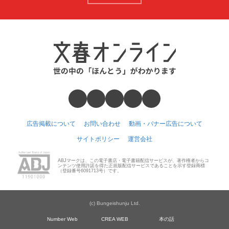
広告掲載について
お問い合わせ
動画・バナー広告について
サイトポリシー
運営会社
ABJマークは、この電子書店・電子書籍配信サービスが、著作権者からコ
ンテンツ使用許諾を得た正規版配信サービスであることを示す登録商標
（登録番号6091713号）です。
(c) Bungeishunju Ltd.
Number Web
CREA WEB
本の話