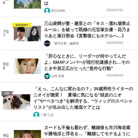
6
は
2019/07/01
辰巳JUNK
三山凌輝が妻・趣里との「キス・濡れ場禁止
SCOOP!
ルール」を破って既婚の元宝塚女優・花乃ま
7位
7
りあと連日密会《直撃後にもホテルへ…》
2026/08/04
「週刊文春」編集部
「肝心なときに、リーダーが何やってんだ
よ」SMAPメンバーが現行犯逮捕され…その
8位
8
とき中居正広がとった“意外な行動”
2024/09/29
山内 宏泰
「えっ、こんなに変わるの？」36歳男性ライターの
PR
ニオイが激変！ 夏場に気になる“頭皮のニオ
イ”や“ベタつき”を解消する、“ウィッグのスペシャ
リスト”が生み出した徹底ケアとは
二瓶 仁志
ヌードも不倫も厭わず、離婚後も市川海老蔵
や勝地涼と浮名を…「離婚してモテるように
9位