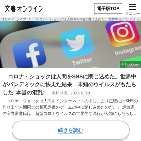
電子版TOP
メニュー
TOP
ライフ
「コロナ・ショックは人間をSNSに閉じ込めた」世界中がパンデミッ
「コロナ・ショックは人間をSNSに閉じ込めた」世界中
がパンデミックに怯えた結果…未知のウイルスがもたら
した“本当の混乱”
宇野 常寛
2022/10/20
「コロナ・ショックは人間をインターネットの中に、より正確にはSNSの
作り出す人間同士の相互評価のゲームの中に閉じ込めたのだ。」 評論家
の宇野常寛氏は、新型コロナウイルスの世界的な流行が人類にもたらした
影響をこのように…
続きを読む