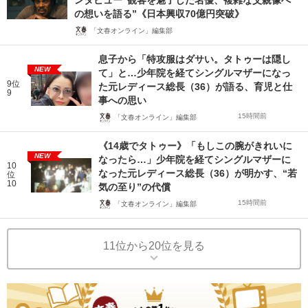
ンタビュー“観客を魅了した名優、複雑な父親像へ
の想いを語る”《日本興収70億円突破》
「文春オンライン」編集部
息子から「特攻服はダサい。タトゥーは隠し
NEW
て」と…少年院を経てシングルマザーになっ
9位
た元レディース総長（36）が語る、育児と仕
9
事への思い
15時間前
「文春オンライン」編集部
《14歳でタトゥー》「もしこの腕がきれいに
NEW
なったら…」少年院を経てシングルマザーに
10
なった元レディース総長（36）が明かす、“若
位
10
気の至り”の代償
15時間前
「文春オンライン」編集部
11位から20位を見る