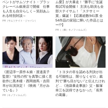
ベントがサムソナイト・ブラッ
ム愛】が大暴走！ “勝手に”生誕
クレーベル銀座店で開催 仕事
祭試写会開催！ 主演も助演も全
も人生も自分らしく～笑顔あふ
部ステイサム！「ステサミー
れる特別対談～
賞」爆誕！【応募総数941票 全
54作品の栄冠に輝いた作品とは
PR（サムソナイト・ジャパン）
ー!?】
PR（（株）キノフィルムズ）
《渡辺淳一原作＆娘・渡邉直子
「トヨタの非を認める判決が出
監督》“女性の性”を真摯に描く意
る可能性は、限りなくゼロ」裁
欲作に黒木瞳・西岡德馬・吉田
判で“勝ち目がない”と伝えたけれ
羊が出演決定！《映画『月がみ
ど…《池袋暴走事故》父・飯塚
ている』》
幸三を説得できなかった「長男
の葛藤」
PR（キノフィルムズ）