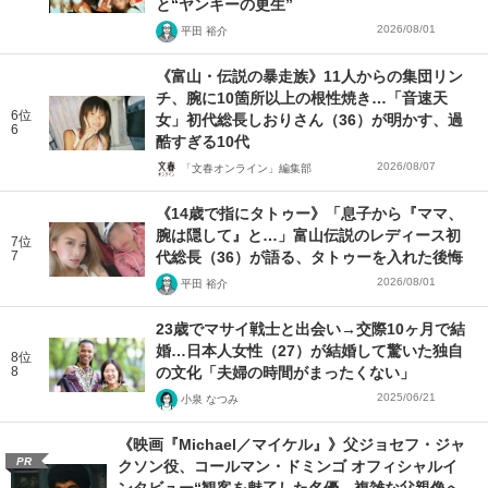
と“ヤンキーの更生”
2026/08/01
平田 裕介
《富山・伝説の暴走族》11人からの集団リン
チ、腕に10箇所以上の根性焼き…「音速天
6位
女」初代総長しおりさん（36）が明かす、過
6
酷すぎる10代
2026/08/07
「文春オンライン」編集部
《14歳で指にタトゥー》「息子から『ママ、
腕は隠して』と…」富山伝説のレディース初
7位
7
代総長（36）が語る、タトゥーを入れた後悔
2026/08/01
平田 裕介
23歳でマサイ戦士と出会い→交際10ヶ月で結
婚…日本人女性（27）が結婚して驚いた独自
8位
8
の文化「夫婦の時間がまったくない」
2025/06/21
小泉 なつみ
《映画『Michael／マイケル』》父ジョセフ・ジャ
PR
クソン役、コールマン・ドミンゴ オフィシャルイ