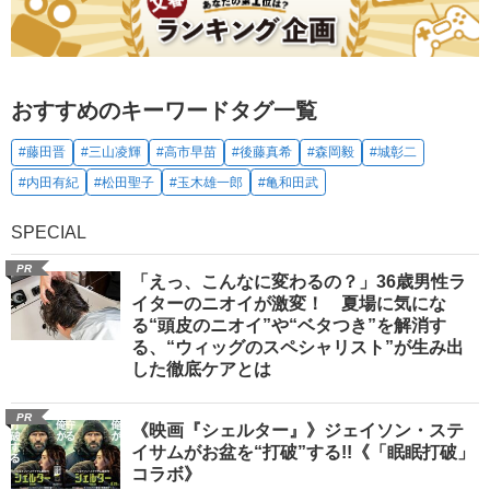
おすすめのキーワードタグ一覧
#藤田晋
#三山凌輝
#高市早苗
#後藤真希
#森岡毅
#城彰二
#内田有紀
#松田聖子
#玉木雄一郎
#亀和田武
SPECIAL
PR
「えっ、こんなに変わるの？」36歳男性ラ
イターのニオイが激変！ 夏場に気にな
る“頭皮のニオイ”や“ベタつき”を解消す
る、“ウィッグのスペシャリスト”が生み出
した徹底ケアとは
PR
《映画『シェルター』》ジェイソン・ステ
イサムがお盆を“打破”する!!《「眠眠打破」
コラボ》