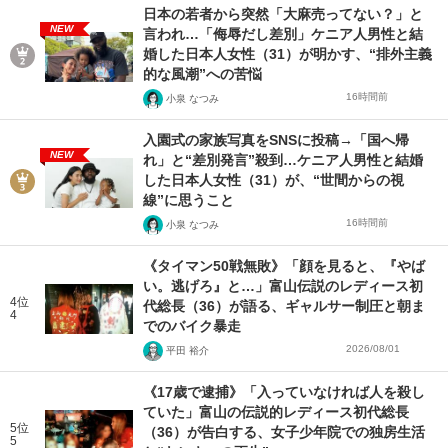
日本の若者から突然「大麻売ってない？」と
NEW
言われ…「侮辱だし差別」ケニア人男性と結
婚した日本人女性（31）が明かす、“排外主義
的な風潮”への苦悩
16時間前
小泉 なつみ
入園式の家族写真をSNSに投稿→「国へ帰
NEW
れ」と“差別発言”殺到…ケニア人男性と結婚
した日本人女性（31）が、“世間からの視
線”に思うこと
16時間前
小泉 なつみ
《タイマン50戦無敗》「顔を見ると、『やば
い。逃げろ』と…」富山伝説のレディース初
4位
代総長（36）が語る、ギャルサー制圧と朝ま
4
でのバイク暴走
2026/08/01
平田 裕介
《17歳で逮捕》「入っていなければ人を殺し
ていた」富山の伝説的レディース初代総長
5位
（36）が告白する、女子少年院での独房生活
5