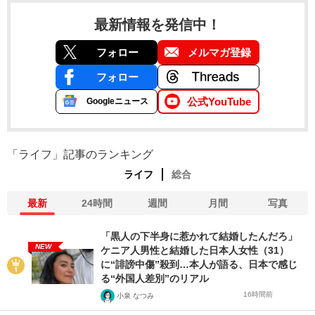
最新情報を発信中！
フォロー
メルマガ登録
フォロー
公式YouTube
Googleニュース
「ライフ」記事のランキング
ライフ
総合
最新
24時間
週間
月間
写真
「黒人の下半身に惹かれて結婚したんだろ」
NEW
ケニア人男性と結婚した日本人女性（31）
に“誹謗中傷”殺到…本人が語る、日本で感じ
る“外国人差別”のリアル
16時間前
小泉 なつみ