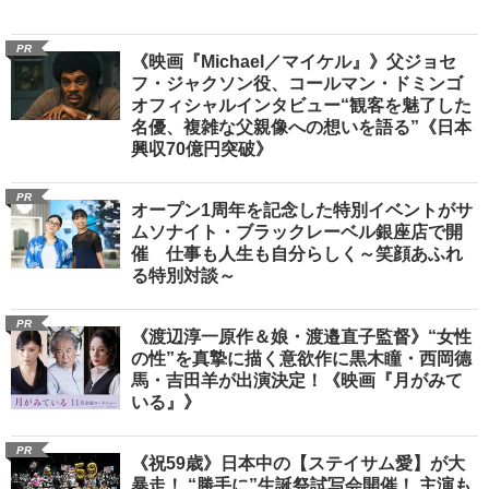
PR
《映画『Michael／マイケル』》父ジョセ
フ・ジャクソン役、コールマン・ドミンゴ
オフィシャルインタビュー“観客を魅了した
名優、複雑な父親像への想いを語る”《日本
興収70億円突破》
PR
オープン1周年を記念した特別イベントがサ
ムソナイト・ブラックレーベル銀座店で開
催 仕事も人生も自分らしく～笑顔あふれ
る特別対談～
PR
《渡辺淳一原作＆娘・渡邉直子監督》“女性
の性”を真摯に描く意欲作に黒木瞳・西岡德
馬・吉田羊が出演決定！《映画『月がみて
いる』》
PR
《祝59歳》日本中の【ステイサム愛】が大
暴走！ “勝手に”生誕祭試写会開催！ 主演も