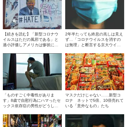
【続きを読む】「新型コロナウ
2年半たっても終息の兆しは見え
イルスはただの風邪である」と
ず…「コロナウイルスを消すの
過小評価しアメリカは惨状に…
は無理」と断言する京大ウイル
それでもトランプ氏がデマを流
ス学者の“見解”
し続けた決定的理由
「ものすごく中毒性がありま
マスクだけじゃない……新型コ
す」8歳で自慰行為にハマったセ
ロナ ネットで5倍、10倍売れて
ックス依存症の男性がどうして
いる「意外なもの」たち
も“やめられないこと”