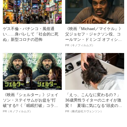
ゲス不倫・パチンコ・風俗通
《映画『Michael／マイケル』》
い……身バレして「社会的に死
父ジョセフ・ジャクソン役、コ
ぬ」新型コロナの恐怖
ールマン・ドミンゴ オフィシャ
ルインタビュー“観客を魅了した
PR（キノフィルムズ）
名優、複雑な父親像への想いを
語る”《日本興収70億円突破》
《映画『シェルター』》ジェイ
「えっ、こんなに変わるの？」
ソン・ステイサムがお盆を“打
36歳男性ライターのニオイが激
破”する!!《「眠眠打破」コラ
変！ 夏場に気になる“頭皮のニ
ボ》
オイ”や“ベタつき”を解消す
PR（キノフィルムズ）
PR（株式会社スヴェンソン）
る、“ウィッグのスペシャリス
ト”が生み出した徹底ケアとは