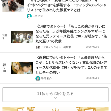
ニオイが激変！ 夏場に気になる“頭皮のニオ
イ”や“ベタつき”を解消する、“ウィッグのスペシャ
リスト”が生み出した徹底ケアとは
二瓶 仁志
《14歳でタトゥー》「もしこの腕がきれいに
なったら…」少年院を経てシングルマザーに
9位
なった元レディース総長（36）が明かす、“若
9
気の至り”の代償
2026/08/08
「文春オンライン」編集部
《両腕にでかいタトゥー》「元暴走族だから
こそ、1ミリもズレたくない」富山伝説のレデ
10
ィース初代総長（36）が明かす、2人の子育て
位
10
と仕事への思い
2026/08/01
平田 裕介
11位から20位を見る