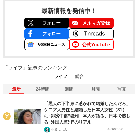
最新情報を発信中！
フォロー
メルマガ登録
フォロー
公式YouTube
Googleニュース
「ライフ」記事のランキング
ライフ
総合
最新
24時間
週間
月間
写真
「黒人の下半身に惹かれて結婚したんだろ」
ケニア人男性と結婚した日本人女性（31）
に“誹謗中傷”殺到…本人が語る、日本で感じ
る“外国人差別”のリアル
2026/08/08
小泉 なつみ