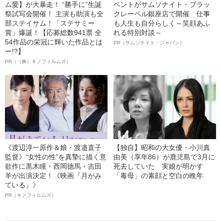
ム愛】が大暴走！ “勝手に”生誕
ベントがサムソナイト・ブラッ
祭試写会開催！ 主演も助演も全
クレーベル銀座店で開催 仕事
部ステイサム！「ステサミー
も人生も自分らしく～笑顔あふ
賞」爆誕！【応募総数941票 全
れる特別対談～
54作品の栄冠に輝いた作品とは
PR（サムソナイト・ジャパン）
ー!?】
PR（（株）キノフィルムズ）
《渡辺淳一原作＆娘・渡邉直子
【独自】昭和の大女優・小川真
監督》“女性の性”を真摯に描く意
由美（享年86）が鹿児島で3月に
欲作に黒木瞳・西岡德馬・吉田
死去していた 実娘が明かす
羊が出演決定！《映画『月がみ
「毒母」の素顔と空白の晩年
ている』》
PR（キノフィルムズ）