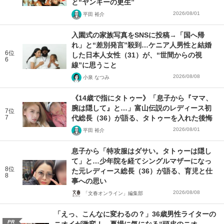
と“ヤンキーの更生”
2026/08/01
平田 裕介
入園式の家族写真をSNSに投稿→「国へ帰
れ」と“差別発言”殺到…ケニア人男性と結婚
6位
した日本人女性（31）が、“世間からの視
6
線”に思うこと
2026/08/08
小泉 なつみ
《14歳で指にタトゥー》「息子から『ママ、
腕は隠して』と…」富山伝説のレディース初
7位
7
代総長（36）が語る、タトゥーを入れた後悔
2026/08/01
平田 裕介
息子から「特攻服はダサい。タトゥーは隠し
て」と…少年院を経てシングルマザーになっ
8位
た元レディース総長（36）が語る、育児と仕
8
事への思い
2026/08/08
「文春オンライン」編集部
「えっ、こんなに変わるの？」36歳男性ライターの
PR