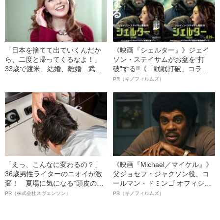
「日本を捨てて出ていくんだか
《映画『シェルター』》ジェイ
ら、二度と帰ってくるなよ！」
ソン・ステイサムがお盆を“打
33歳で渡米、結婚、離婚…武田
破”する!!《「眠眠打破」コラ
久美子と“19歳の娘”の現在地
ボ》
PR（キノフィルムズ）
「えっ、こんなに変わるの？」
《映画『Michael／マイケル』》
36歳男性ライターのニオイが激
父ジョセフ・ジャクソン役、コ
変！ 夏場に気になる“頭皮のニ
ールマン・ドミンゴ オフィシャ
オイ”や“ベタつき”を解消す
ルインタビュー“観客を魅了した
PR（株式会社スヴェンソン）
PR（キノフィルムズ）
る、“ウィッグのスペシャリス
名優、複雑な父親像への想いを
ト”が生み出した徹底ケアとは
語る”《日本興収70億円突破》