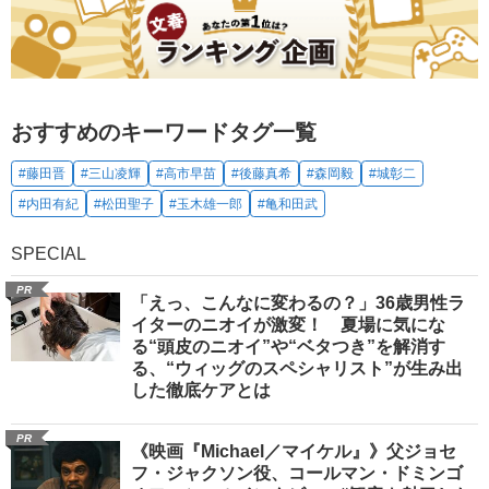
おすすめのキーワードタグ一覧
#藤田晋
#三山凌輝
#高市早苗
#後藤真希
#森岡毅
#城彰二
#内田有紀
#松田聖子
#玉木雄一郎
#亀和田武
SPECIAL
PR
「えっ、こんなに変わるの？」36歳男性ラ
イターのニオイが激変！ 夏場に気にな
る“頭皮のニオイ”や“ベタつき”を解消す
る、“ウィッグのスペシャリスト”が生み出
した徹底ケアとは
PR
《映画『Michael／マイケル』》父ジョセ
フ・ジャクソン役、コールマン・ドミンゴ