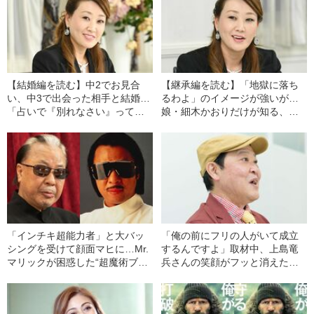
【結婚編を読む】中2でお見合
【継承編を読む】「地獄に落ち
い、中3で出会った相手と結婚…
るわよ」のイメージが強いが…
「占いで『別れなさい』って言
娘・細木かおりだけが知る、
われて」細木数子の養女が語
母・細木数子の意外な一面「テ
る、“ばあばが連れて来た相手”を
レビに出たあと「きついこと言
選んだワケ
い過ぎたかしら』と気にし
て…」
「インチキ超能力者」と大バッ
「俺の前にフリの人がいて成立
シングを受けて顔面マヒに…Mr.
するんですよ」取材中、上島竜
マリックが困惑した“超魔術ブー
兵さんの笑顔がフッと消えた瞬
ム”の裏側
間