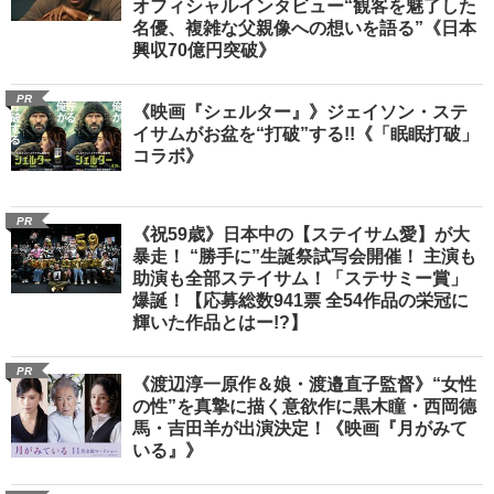
オフィシャルインタビュー“観客を魅了した
名優、複雑な父親像への想いを語る”《日本
興収70億円突破》
PR
《映画『シェルター』》ジェイソン・ステ
イサムがお盆を“打破”する!!《「眠眠打破」
コラボ》
PR
《祝59歳》日本中の【ステイサム愛】が大
暴走！ “勝手に”生誕祭試写会開催！ 主演も
助演も全部ステイサム！「ステサミー賞」
爆誕！【応募総数941票 全54作品の栄冠に
輝いた作品とはー!?】
PR
《渡辺淳一原作＆娘・渡邉直子監督》“女性
の性”を真摯に描く意欲作に黒木瞳・西岡德
馬・吉田羊が出演決定！《映画『月がみて
いる』》