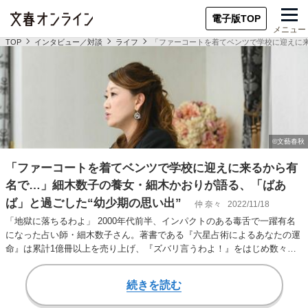
電子版TOP
メニュー
TOP
インタビュー／対談
ライフ
「ファーコートを着てベンツで学校に迎えに来
「ファーコートを着てベンツで学校に迎えに来るから有
名で…」細木数子の養女・細木かおりが語る、「ばあ
ば」と過ごした“幼少期の思い出”
仲 奈々
2022/11/18
「地獄に落ちるわよ」 2000年代前半、インパクトのある毒舌で一躍有名
になった占い師・細木数子さん。著書である『六星占術によるあなたの運
命』は累計1億冊以上を売り上げ、『ズバリ言うわよ！』をはじめ数々の
テレビ番組でも…
続きを読む