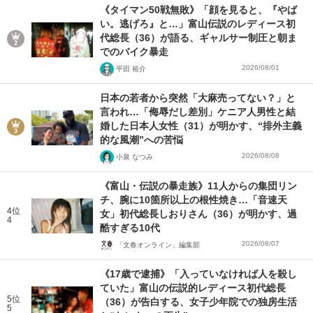
《タイマン50戦無敗》「顔を見ると、『やば
い。逃げろ』と…」富山伝説のレディース初
代総長（36）が語る、ギャルサー制圧と朝ま
でのバイク暴走
2026/08/01
平田 裕介
日本の若者から突然「大麻売ってない？」と
言われ…「侮辱だし差別」ケニア人男性と結
婚した日本人女性（31）が明かす、“排外主義
的な風潮”への苦悩
2026/08/08
小泉 なつみ
《富山・伝説の暴走族》11人からの集団リン
チ、腕に10箇所以上の根性焼き…「音速天
4位
女」初代総長しおりさん（36）が明かす、過
4
酷すぎる10代
2026/08/07
「文春オンライン」編集部
《17歳で逮捕》「入っていなければ人を殺し
ていた」富山の伝説的レディース初代総長
5位
（36）が告白する、女子少年院での独房生活
5