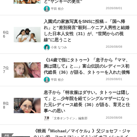
と“ヤンキーの更生”
2026/08/01
平田 裕介
入園式の家族写真をSNSに投稿→「国へ帰
れ」と“差別発言”殺到…ケニア人男性と結婚
6位
した日本人女性（31）が、“世間からの視
6
線”に思うこと
2026/08/08
小泉 なつみ
《14歳で指にタトゥー》「息子から『ママ、
腕は隠して』と…」富山伝説のレディース初
7位
7
代総長（36）が語る、タトゥーを入れた後悔
2026/08/01
平田 裕介
息子から「特攻服はダサい。タトゥーは隠し
て」と…少年院を経てシングルマザーになっ
8位
た元レディース総長（36）が語る、育児と仕
8
事への思い
2026/08/08
「文春オンライン」編集部
《映画『Michael／マイケル』》父ジョセフ・ジャ
PR