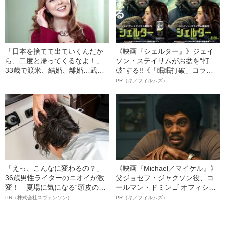
「日本を捨てて出ていくんだか
《映画『シェルター』》ジェイ
ら、二度と帰ってくるなよ！」
ソン・ステイサムがお盆を“打
33歳で渡米、結婚、離婚…武田
破”する!!《「眠眠打破」コラ
久美子と“19歳の娘”の現在地
ボ》
PR（キノフィルムズ）
「えっ、こんなに変わるの？」
《映画『Michael／マイケル』》
36歳男性ライターのニオイが激
父ジョセフ・ジャクソン役、コ
変！ 夏場に気になる“頭皮のニ
ールマン・ドミンゴ オフィシャ
オイ”や“ベタつき”を解消す
ルインタビュー“観客を魅了した
PR（株式会社スヴェンソン）
PR（キノフィルムズ）
る、“ウィッグのスペシャリス
名優、複雑な父親像への想いを
ト”が生み出した徹底ケアとは
語る”《日本興収70億円突破》