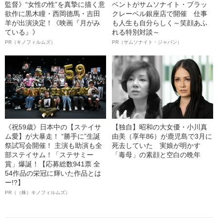
監督》“女性の性”を真摯に描く意
ベントがサムソナイト・ブラッ
欲作に黒木瞳・西岡德馬・吉田
クレーベル銀座店で開催 仕事
羊が出演決定！《映画『月がみ
も人生も自分らしく～笑顔あふ
ている』》
れる特別対談～
PR（キノフィルムズ）
PR（サムソナイト・ジャパン）
《祝59歳》日本中の【ステイサ
【独自】昭和の大女優・小川真
ム愛】が大暴走！ “勝手に”生誕
由美（享年86）が鹿児島で3月に
祭試写会開催！ 主演も助演も全
死去していた 実娘が明かす
部ステイサム！「ステサミー
「毒母」の素顔と空白の晩年
賞」爆誕！【応募総数941票 全
54作品の栄冠に輝いた作品とは
ー!?】
PR（（株）キノフィルムズ）