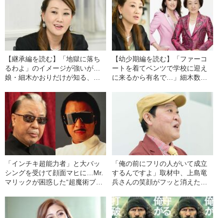
【継承編を読む】「地獄に落ち
【幼少期編を読む】「ファーコ
るわよ」のイメージが強いが…
ートを着てベンツで学校に迎え
娘・細木かおりだけが知る、
に来るから有名で…」細木数子
母・細木数子の意外な一面「テ
の養女・細木かおりが語る、
レビに出たあと「きついこと言
「ばあば」と過ごした“幼少期の
い過ぎたかしら』と気にし
思い出”
て…」
「インチキ超能力者」と大バッ
「俺の前にフリの人がいて成立
シングを受けて顔面マヒに…Mr.
するんですよ」取材中、上島竜
マリックが困惑した“超魔術ブー
兵さんの笑顔がフッと消えた瞬
ム”の裏側
間