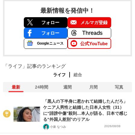
最新情報を発信中！
フォロー
メルマガ登録
フォロー
公式YouTube
Googleニュース
「ライフ」記事のランキング
ライフ
総合
最新
24時間
週間
月間
写真
「黒人の下半身に惹かれて結婚したんだろ」
ケニア人男性と結婚した日本人女性（31）
に“誹謗中傷”殺到…本人が語る、日本で感じ
る“外国人差別”のリアル
2026/08/08
小泉 なつみ