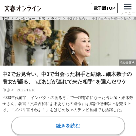
電子版TOP
メニュー
TOP
インタビュー／対談
ライフ
中2でお見合い、中3で出会った相手と結婚…
中2でお見合い、中3で出会った相手と結婚…細木数子の
養女が語る、“ばあばが連れて来た相手”を選んだワケ
仲 奈々
2022/11/18
2000年代前半、インパクトのある毒舌で一躍有名になった占い師・細木数
子さん。著書『六星占術によるあなたの運命』は累計1億冊以上を売り上
げ、『ズバリ言うわよ！』をはじめ数々のテレビ番組でも活躍した。 そ
んな彼女が後…
続きを読む