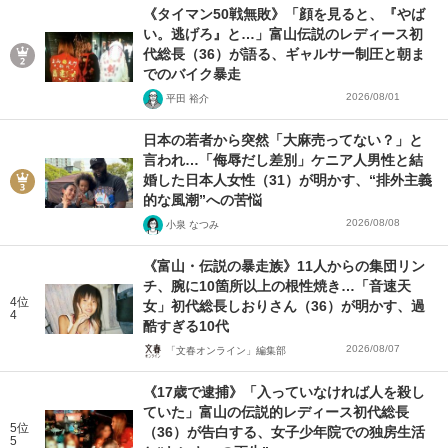
《タイマン50戦無敗》「顔を見ると、『やば
い。逃げろ』と…」富山伝説のレディース初
代総長（36）が語る、ギャルサー制圧と朝ま
でのバイク暴走
2026/08/01
平田 裕介
日本の若者から突然「大麻売ってない？」と
言われ…「侮辱だし差別」ケニア人男性と結
婚した日本人女性（31）が明かす、“排外主義
的な風潮”への苦悩
2026/08/08
小泉 なつみ
《富山・伝説の暴走族》11人からの集団リン
チ、腕に10箇所以上の根性焼き…「音速天
4位
女」初代総長しおりさん（36）が明かす、過
4
酷すぎる10代
2026/08/07
「文春オンライン」編集部
《17歳で逮捕》「入っていなければ人を殺し
ていた」富山の伝説的レディース初代総長
5位
（36）が告白する、女子少年院での独房生活
5