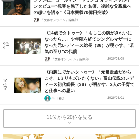
クソン役、コールマン・ドミンゴ オフィシャルイ
ンタビュー“観客を魅了した名優、複雑な父親像へ
の想いを語る”《日本興収70億円突破》
「文春オンライン」編集部
《14歳でタトゥー》「もしこの腕がきれいに
なったら…」少年院を経てシングルマザーに
9位
なった元レディース総長（36）が明かす、“若
9
気の至り”の代償
2026/08/08
「文春オンライン」編集部
《両腕にでかいタトゥー》「元暴走族だから
こそ、1ミリもズレたくない」富山伝説のレデ
10
ィース初代総長（36）が明かす、2人の子育て
位
10
と仕事への思い
2026/08/01
平田 裕介
11位から20位を見る