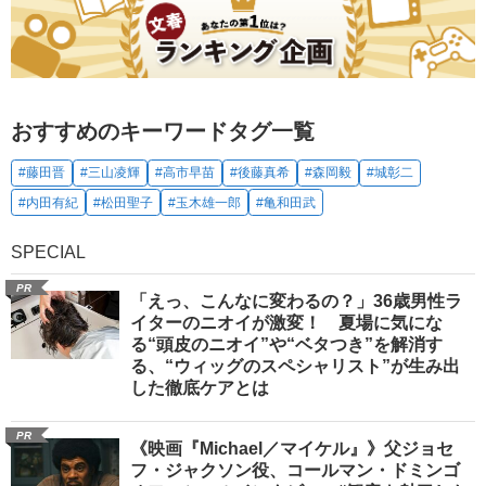
おすすめのキーワードタグ一覧
#藤田晋
#三山凌輝
#高市早苗
#後藤真希
#森岡毅
#城彰二
#内田有紀
#松田聖子
#玉木雄一郎
#亀和田武
SPECIAL
PR
「えっ、こんなに変わるの？」36歳男性ラ
イターのニオイが激変！ 夏場に気にな
る“頭皮のニオイ”や“ベタつき”を解消す
る、“ウィッグのスペシャリスト”が生み出
した徹底ケアとは
PR
《映画『Michael／マイケル』》父ジョセ
フ・ジャクソン役、コールマン・ドミンゴ