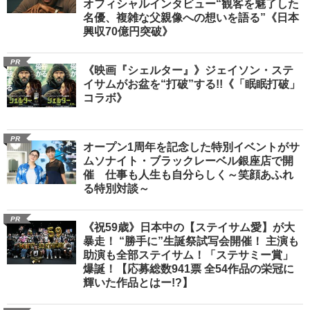
オフィシャルインタビュー“観客を魅了した
名優、複雑な父親像への想いを語る”《日本
興収70億円突破》
PR
《映画『シェルター』》ジェイソン・ステ
イサムがお盆を“打破”する!!《「眠眠打破」
コラボ》
PR
オープン1周年を記念した特別イベントがサ
ムソナイト・ブラックレーベル銀座店で開
催 仕事も人生も自分らしく～笑顔あふれ
る特別対談～
PR
《祝59歳》日本中の【ステイサム愛】が大
暴走！ “勝手に”生誕祭試写会開催！ 主演も
助演も全部ステイサム！「ステサミー賞」
爆誕！【応募総数941票 全54作品の栄冠に
輝いた作品とはー!?】