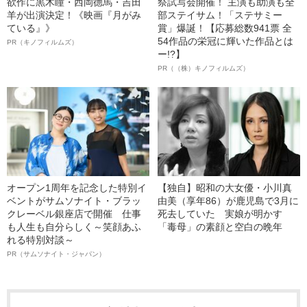
欲作に黒木瞳・西岡德馬・吉田
祭試写会開催！ 主演も助演も全
羊が出演決定！《映画『月がみ
部ステイサム！「ステサミー
ている』》
賞」爆誕！【応募総数941票 全
54作品の栄冠に輝いた作品とは
PR（キノフィルムズ）
ー!?】
PR（（株）キノフィルムズ）
オープン1周年を記念した特別イ
【独自】昭和の大女優・小川真
ベントがサムソナイト・ブラッ
由美（享年86）が鹿児島で3月に
クレーベル銀座店で開催 仕事
死去していた 実娘が明かす
も人生も自分らしく～笑顔あふ
「毒母」の素顔と空白の晩年
れる特別対談～
PR（サムソナイト・ジャパン）