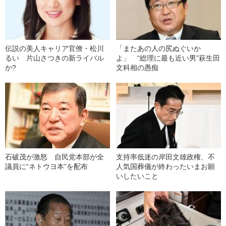
伝説の美人キャリア官僚・松川
「またあの人の尻ぬぐいか
るい 片山さつきの新ライバル
よ」 “総理に最も近い男”萩生田
か?
文科相の愚痴
石破茂が激怒 自民党本部が全
支持率低迷の岸田文雄政権、不
議員に“ネトウヨ本”を配布
人気国葬儀が終わったいまお願
いしたいこと