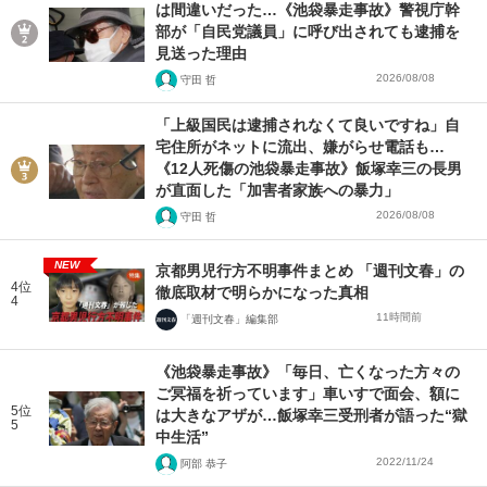
は間違いだった…《池袋暴走事故》警視庁幹
部が「自民党議員」に呼び出されても逮捕を
見送った理由
2026/08/08
守田 哲
「上級国民は逮捕されなくて良いですね」自
宅住所がネットに流出、嫌がらせ電話も…
《12人死傷の池袋暴走事故》飯塚幸三の長男
が直面した「加害者家族への暴力」
2026/08/08
守田 哲
NEW
京都男児行方不明事件まとめ 「週刊文春」の
4位
徹底取材で明らかになった真相
4
11時間前
「週刊文春」編集部
《池袋暴走事故》「毎日、亡くなった方々の
ご冥福を祈っています」車いすで面会、額に
5位
は大きなアザが…飯塚幸三受刑者が語った“獄
5
中生活”
2022/11/24
阿部 恭子