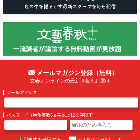
メールマガジン登録（無料）
文春オンラインの最新情報をお届け
メールアドレス
パスワード（半角英数6文字以上12文字以下）
利用規約を確認する
利用規約に同意します