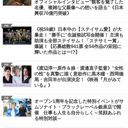
オフィシャルインタビュー“観客を魅了した
名優、複雑な父親像への想いを語る”《日本
興収70億円突破》
PR
《祝59歳》日本中の【ステイサム愛】が大
暴走！ “勝手に”生誕祭試写会開催！ 主演も
助演も全部ステイサム！「ステサミー賞」
爆誕！【応募総数941票 全54作品の栄冠に
輝いた作品とはー!?】
PR
《渡辺淳一原作＆娘・渡邉直子監督》“女性
の性”を真摯に描く意欲作に黒木瞳・西岡德
馬・吉田羊が出演決定！《映画『月がみて
いる』》
PR
オープン1周年を記念した特別イベントがサ
ムソナイト・ブラックレーベル銀座店で開
催 仕事も人生も自分らしく～笑顔あふれ
る特別対談～