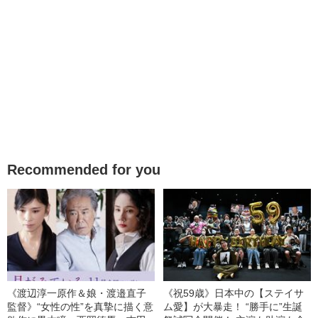
Recommended for you
《渡辺淳一原作＆娘・渡邉直子
《祝59歳》日本中の【ステイサ
監督》“女性の性”を真摯に描く意
ム愛】が大暴走！ “勝手に”生誕