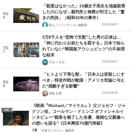
「殺意はなかった」19歳女子高生を強姦殺害
したのになぜ…裁判所と検察が対立した「驚
6位
6
きの判決」（昭和42年の事件）
2026/08/07
鉄人ノンフィクション編集部
3万8千人を“恐怖で支配”した男の正体は…
「神に代わりお前たちを罰する」日本で知ら
7位
れていない“韓国版アウシュビッツ”の不条理
7
な結末
2026/08/07
大山 くまお
「ヒトより下等な獣」「日本人は皆殺しにす
べき」特攻作戦が敵国・アメリカ世論に与え
8位
8
た“残酷すぎる影響”
2026/08/08
保阪 正康
《映画『Michael／マイケル』》父ジョセフ・ジャ
PR
クソン役、コールマン・ドミンゴ オフィシャルイ
ンタビュー“観客を魅了した名優、複雑な父親像へ
の想いを語る”《日本興収70億円突破》
「文春オンライン」編集部