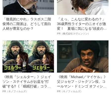
「徹底的にやれ」ラスボス二階
「えっ、こんなに変わるの？」
俊博の二階派は、どうして面白
36歳男性ライターのニオイが激
人材が豊富なのか？
変！ 夏場に気になる“頭皮のニ
オイ”や“ベタつき”を解消す
PR（株式会社スヴェンソン）
る、“ウィッグのスペシャリス
ト”が生み出した徹底ケアとは
《映画『シェルター』》ジェイ
《映画『Michael／マイケル』》
ソン・ステイサムがお盆を“打
父ジョセフ・ジャクソン役、コ
破”する!!《「眠眠打破」コラ
ールマン・ドミンゴ オフィシャ
ボ》
ルインタビュー“観客を魅了した
PR（キノフィルムズ）
PR（キノフィルムズ）
名優、複雑な父親像への想いを
語る”《日本興収70億円突破》