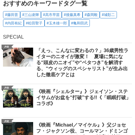
おすすめのキーワードタグ一覧
#藤田晋
#三山凌輝
#高市早苗
#後藤真希
#森岡毅
#城彰二
#内田有紀
#松田聖子
#玉木雄一郎
#亀和田武
SPECIAL
PR
「えっ、こんなに変わるの？」36歳男性ラ
イターのニオイが激変！ 夏場に気にな
る“頭皮のニオイ”や“ベタつき”を解消す
る、“ウィッグのスペシャリスト”が生み出
した徹底ケアとは
PR
《映画『シェルター』》ジェイソン・ステ
イサムがお盆を“打破”する!!《「眠眠打破」
コラボ》
PR
《映画『Michael／マイケル』》父ジョセ
フ・ジャクソン役、コールマン・ドミンゴ