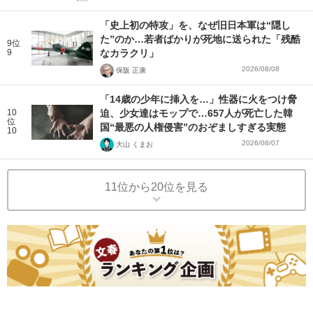
「史上初の特攻」を、なぜ旧日本軍は“隠し
た”のか…若者ばかりが死地に送られた「残酷
9位
9
なカラクリ」
2026/08/08
保阪 正康
「14歳の少年に挿入を…」性器に火をつけ脅
10
迫、少女達はモップで…657人が死亡した韓
位
国“最悪の人権侵害”のおぞましすぎる実態
10
2026/08/07
大山 くまお
11位から20位を見る