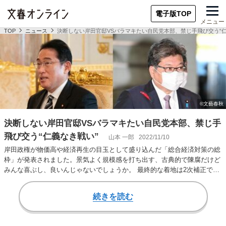
電子版TOP
メニュー
TOP
ニュース
決断しない岸田官邸VSバラマキたい自民党本部、禁じ手飛び交う“仁
決断しない岸田官邸VSバラマキたい自民党本部、禁じ手
飛び交う“仁義なき戦い”
山本 一郎
2022/11/10
岸田政権が物価高や経済再生の目玉として盛り込んだ「総合経済対策の総
枠」が発表されました。景気よく規模感を打ち出す、古典的で陳腐だけど
みんな喜ぶし、良いんじゃないでしょうか。 最終的な着地は2次補正で一
般会計の歳出総…
続きを読む