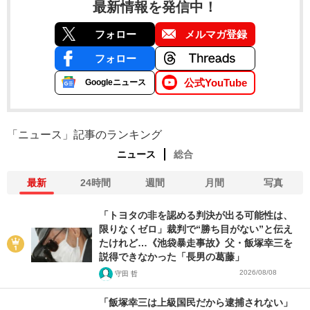
最新情報を発信中！
フォロー
メルマガ登録
フォロー
公式YouTube
Googleニュース
「ニュース」記事のランキング
ニュース
総合
最新
24時間
週間
月間
写真
「トヨタの非を認める判決が出る可能性は、
限りなくゼロ」裁判で“勝ち目がない”と伝え
たけれど…《池袋暴走事故》父・飯塚幸三を
説得できなかった「長男の葛藤」
2026/08/08
守田 哲
「飯塚幸三は上級国民だから逮捕されない」