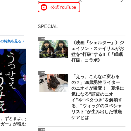
公式YouTube
SPECIAL
PR
この特集を見る
《映画『シェルター』》ジ
ェイソン・ステイサムがお
盆を“打破”する!!《「眠眠
打破」コラボ》
PR
「えっ、こんなに変わる
の？」36歳男性ライター
のニオイが激変！ 夏場に
気になる“頭皮のニオ
イ”や“ベタつき”を解消す
る、“ウィッグのスペシャ
リスト”が生み出した徹底
ケアとは
o、ずとまよ、yama…顔出しだけはしない「覆面
ンガー」が増えた“納得の理由”とは？
PR