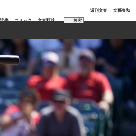
週刊文春
文藝春秋
読書
コミック
文春野球
検索
電子版
PLUS
インタビュー
読書
#松田聖子
BC日本代表“敗戦”の真実 選手が明かす...
、私のいま