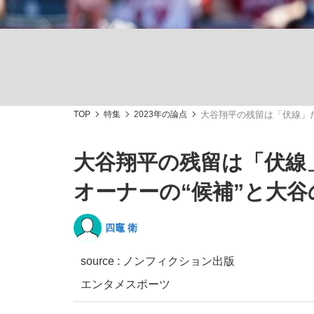
観る将棋、読む将棋
TOP
特集
2023年の論点
大谷翔平の残留は「伏線」だ
「敗因分析は一切聞かれなかった」侍ジャパン選
大谷翔平の残留は「伏線
オーナーの“候補”と大谷
いまさら聞けない資産運用のすべて
四竈 衛
source : ノンフィクション出版
エンタメ
スポーツ
「目標達成できなかったからと言って…」サッ