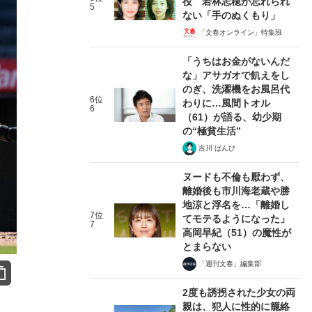
役 若林志穂が忘れられ
5
ない「手のぬくもり」
「文春オンライン」特集班
「うちはお金がないんだ
な」アサガオで飢えをし
のぎ、洗濯機をお風呂代
6位
わりに…風間トオル
6
（61）が語る、幼少期
の“極貧生活”
吉川 ばんび
ヌードも不倫も厭わず、
離婚後も市川海老蔵や勝
地涼と浮名を…「離婚し
7位
てモテるようになった」
7
高岡早紀（51）の魔性が
とまらない
「週刊文春」編集部
2度も誘拐された少女の両
親は、犯人に性的に籠絡