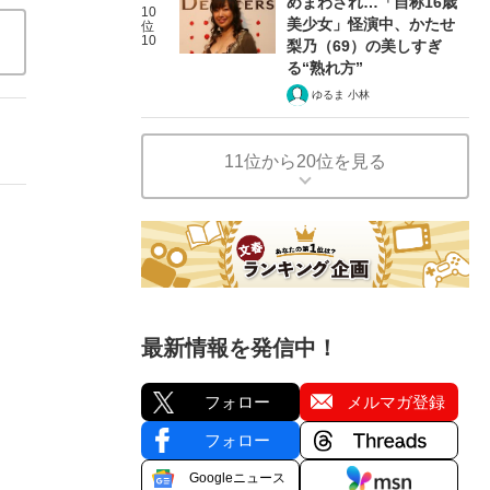
めまわされ…「自称16歳
10
美少女」怪演中、かたせ
位
10
梨乃（69）の美しすぎ
る“熟れ方”
ゆるま 小林
11位から20位を見る
最新情報を発信中！
フォロー
メルマガ登録
フォロー
Googleニュース