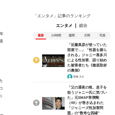
「エンタメ」記事のランキング
エンタメ
総合
年
最新
24時間
週間
月間
写真
過
「近藤真彦が使っていた
部屋で…」「性器を握ら
される」ジャニー喜多川
による性加害、語り始め
た被害者たち《徹底取材
の裏側》
髙橋 大介
力
「父の通夜の晩、息子を
コ
狙うジャニー氏に気づい
ら
た」元SMAP草彅剛
（49）が巻き込まれた
「ジャニーズ性加害問
題」の“数奇な因縁”