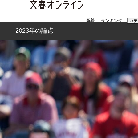
新着
ランキング
カテ
2023年の論点
スクープ
ニュー
おすすめのキ
#藤田晋
#三
#玉木雄一郎
「90%は失敗する。でも…」本田圭佑が初め
終戦から81年