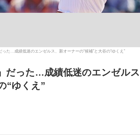
った…成績低迷のエンゼルス、新オーナーの“候補”と大谷の“ゆくえ”
手が証言した“NPB聞...
「クマが悪者扱いされているの
キングの誕生
」だった…成績低迷のエンゼルス
の“ゆくえ”
もっと見る
カー日本代表・森保一監督...