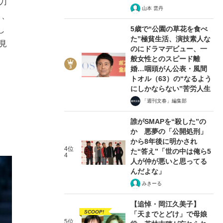
刀
山本 雲丹
り、
5歳で“公園の草花を食べ
し
た”極貧生活、演技素人な
見
のにドラマデビュー、一
般女性とのスピード離
婚…咽頭がん公表・風間
トオル（63）の“なるよう
にしかならない”苦労人生
「週刊文春」編集部
誰がSMAPを“殺した”の
か 悪夢の「公開処刑」
から8年後に明かされ
4位
た“答え”「世の中は俺ら5
4
人が仲が悪いと思ってる
んだよな」
みきーる
【追悼・岡江久美子】
SCOOP!
「天までとどけ」で母娘
5位