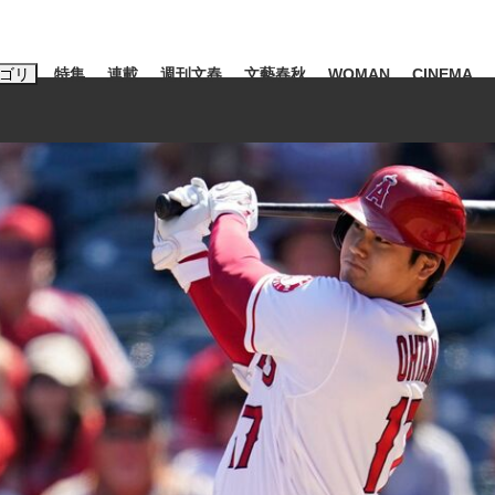
ゴリ
特集
連載
週刊文春
文藝春秋
WOMAN
CINEMA
キーワード入力
ス
エンタメ
ライフ
ビジネス
ーワードタグ一覧
山凌輝
#高市早苗
#後藤真希
#森岡毅
#城彰二
#内田有紀
#亀和田武
て明かした日本代表監督に...
「最悪の空気のまま解散」W
私のあのとき