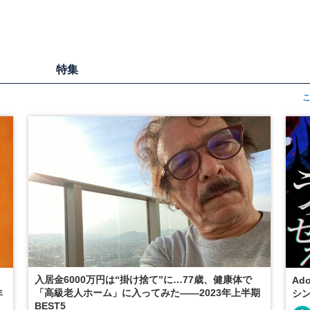
特集
入居金6000万円は“掛け捨て”に…77歳、健康体で
Ad
「高級老人ホーム」に入ってみた――2023年上半期
年
シ
BEST5