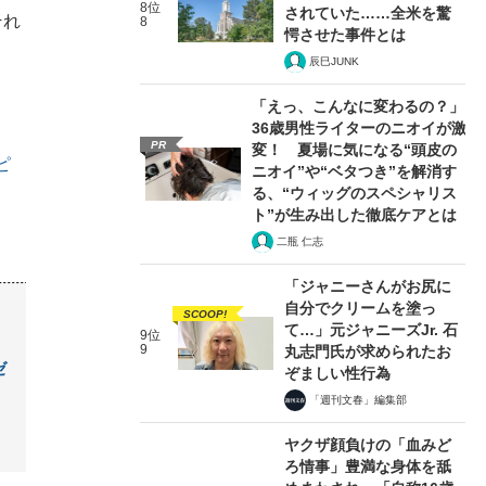
8位
されていた……全米を驚
それ
8
愕させた事件とは
辰巳JUNK
「えっ、こんなに変わるの？」
36歳男性ライターのニオイが激
PR
変！ 夏場に気になる“頭皮の
ピ
ニオイ”や“ベタつき”を解消す
る、“ウィッグのスペシャリス
ト”が生み出した徹底ケアとは
二瓶 仁志
「ジャニーさんがお尻に
自分でクリームを塗っ
SCOOP!
て…」元ジャニーズJr. 石
9位
9
丸志門氏が求められたお
ゼ
ぞましい性行為
「週刊文春」編集部
ヤクザ顔負けの「血みど
ろ情事」豊満な身体を舐