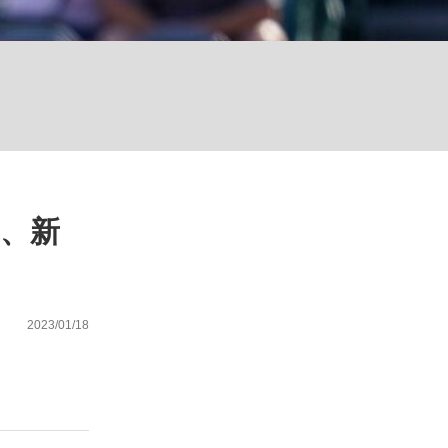
が悲しい」『北の国から』倉本聰氏（91...
を、目撃せよ。
、新
2023/01/18