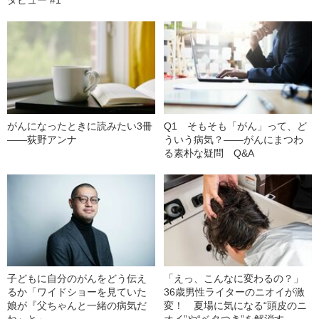
がんになったときに読みたい3冊
Q1 そもそも「がん」って、ど
――荻野アンナ
ういう病気？――がんにまつわ
る素朴な疑問 Q&A
子どもに自分のがんをどう伝え
「えっ、こんなに変わるの？」
るか「ワイドショーを見ていた
36歳男性ライターのニオイが激
娘が『父ちゃんと一緒の病気だ
変！ 夏場に気になる“頭皮のニ