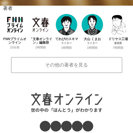
著者
FNNプライムオ
「文春オンライ
てれびのスキマ
大山 くまお
ドリヤス工場
ンライン
ン」編集部
ライター
ライター
漫画家
23分前
1時間前
1時間前
1時間前
7時間前
その他の著者を見る