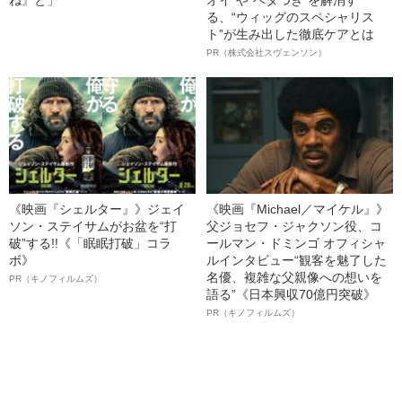
ね』と」
オイ”や“ベタつき”を解消す
る、“ウィッグのスペシャリス
ト”が生み出した徹底ケアとは
PR（株式会社スヴェンソン）
《映画『シェルター』》ジェイ
《映画『Michael／マイケル』》
ソン・ステイサムがお盆を“打
父ジョセフ・ジャクソン役、コ
破”する!!《「眠眠打破」コラ
ールマン・ドミンゴ オフィシャ
ボ》
ルインタビュー“観客を魅了した
名優、複雑な父親像への想いを
PR（キノフィルムズ）
語る”《日本興収70億円突破》
PR（キノフィルムズ）