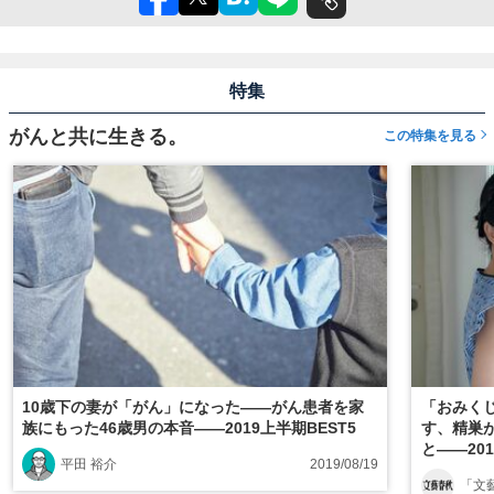
特集
がんと共に生きる。
この特集を見る
10歳下の妻が「がん」になった――がん患者を家
「おみくじ
族にもった46歳男の本音――2019上半期BEST5
す、精巣が
と――201
平田 裕介
2019/08/19
「文