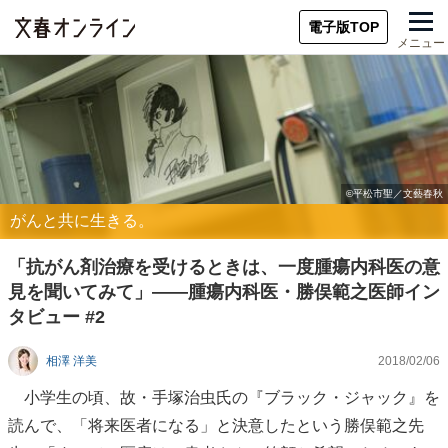
電子版TOP
メニュー
がんと共に生きる。
「抗がん剤治療を受けるときは、一度腫瘍内科医の意
見を聞いてみて」――腫瘍内科医・勝俣範之医師イン
タビュー #2
相澤 洋美
2018/02/06
小学生の頃、故・手塚治虫氏の『ブラック・ジャック』を
読んで、「将来医者になる」と決意したという勝俣範之先