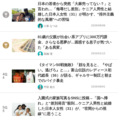
日本の若者から突然「大麻売ってない？」と
言われ…「侮辱だし差別」ケニア人男性と結
婚した日本人女性（31）が明かす、“排外主義
的な風潮”への苦悩
2026/08/08
小泉 なつみ
81歳の父親が出会い系アプリに300万円課
金、さらなる悪夢が…困惑する息子が気づい
た「ある異変」
2024/01/12
高橋 理
《タイマン50戦無敗》「顔を見ると、『やば
い。逃げろ』と…」富山伝説のレディース初
4位
代総長（36）が語る、ギャルサー制圧と朝ま
4
でのバイク暴走
2026/08/01
平田 裕介
入園式の家族写真をSNSに投稿→「国へ帰
れ」と“差別発言”殺到…ケニア人男性と結婚
5位
した日本人女性（31）が、“世間からの視
5
線”に思うこと