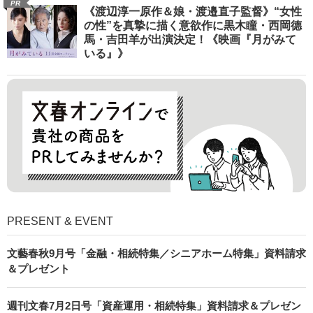
PR
《渡辺淳一原作＆娘・渡邉直子監督》“女性
の性”を真摯に描く意欲作に黒木瞳・西岡德
馬・吉田羊が出演決定！《映画『月がみて
いる』》
PRESENT & EVENT
文藝春秋9月号「金融・相続特集／シニアホーム特集」資料請求
＆プレゼント
週刊文春7月2日号「資産運用・相続特集」資料請求＆プレゼン