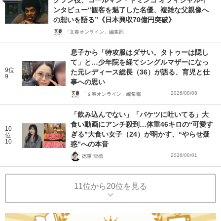
クソン役、コールマン・ドミンゴ オフィシャルイ
ンタビュー“観客を魅了した名優、複雑な父親像へ
の想いを語る”《日本興収70億円突破》
「文春オンライン」編集部
息子から「特攻服はダサい。タトゥーは隠し
て」と…少年院を経てシングルマザーになっ
9位
た元レディース総長（36）が語る、育児と仕
9
事への思い
2026/08/08
「文春オンライン」編集部
「飲み込んでない」「バケツに吐いてる」大
食い動画にアンチ殺到…体重46キロの“可愛す
10
ぎる”大食い女子（24）が明かす、“やらせ疑
位
10
惑”への本音
2026/08/01
徳重 龍徳
11位から20位を見る