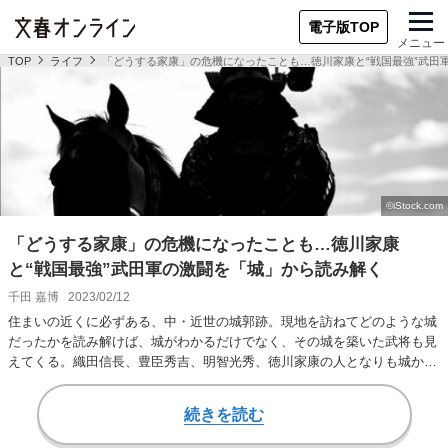
電子版TOP
メニュー
TOP
ライフ
「どうする家康」の危機になったことも…徳川家康と“戦国最強”武田
「どうする家康」の危機になったことも…徳川家康
と“戦国最強”武田軍の激闘を「城」から読み解く
千田 嘉博
2023/02/12
住まいの近くに必ずある、中・近世の城郭跡。現地を訪ねてどのような城
だったかを読み解けば、城がわかるだけでなく、その城を築いた武将も見
えてくる。織田信長、豊臣秀吉、明智光秀、徳川家康の人となりも城から
わかることは多い…
続きを読む