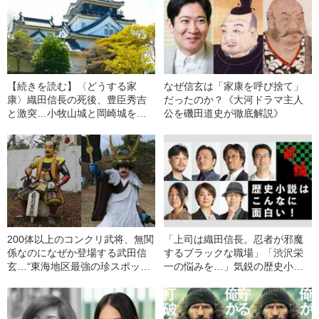
【続きを読む】〈どうする家
なぜ信玄は「家康を呼び捨て」
康〉織田信長の死後、豊臣秀吉
だったのか？《大河ドラマ主人
と激突…小牧山城と岡崎城を利
公を磯田道史が徹底解説》
用した徳川家康の“スゴい戦略”
200体以上のコンクリ武将、無関
「上司は織田信長。忍者が邪魔
係なのになぜか登場する武田信
するブラックな職場」「渋沢栄
玄…“東海地区最強の珍スポッ
一の悩みを…」気鋭の歴史小説
ト”「関ケ原ウォーランド」の行
家7人が本気で勧める“ビジネス
方〈家康ならどうする!?〉
に役立つ”小説とは⁉