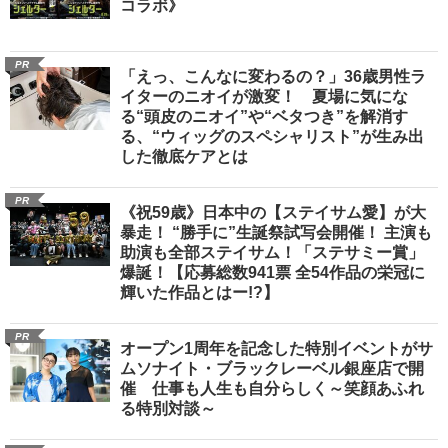
コラボ》
PR
「えっ、こんなに変わるの？」36歳男性ラ
イターのニオイが激変！ 夏場に気にな
る“頭皮のニオイ”や“ベタつき”を解消す
る、“ウィッグのスペシャリスト”が生み出
した徹底ケアとは
PR
《祝59歳》日本中の【ステイサム愛】が大
暴走！ “勝手に”生誕祭試写会開催！ 主演も
助演も全部ステイサム！「ステサミー賞」
爆誕！【応募総数941票 全54作品の栄冠に
輝いた作品とはー!?】
PR
オープン1周年を記念した特別イベントがサ
ムソナイト・ブラックレーベル銀座店で開
催 仕事も人生も自分らしく～笑顔あふれ
る特別対談～