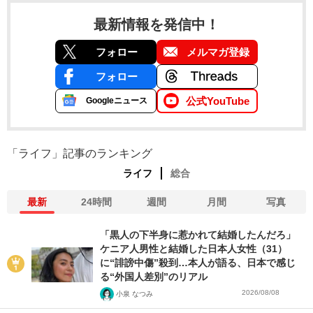
最新情報を発信中！
フォロー
メルマガ登録
フォロー
公式YouTube
Googleニュース
「ライフ」記事のランキング
ライフ
総合
最新
24時間
週間
月間
写真
「黒人の下半身に惹かれて結婚したんだろ」
ケニア人男性と結婚した日本人女性（31）
に“誹謗中傷”殺到…本人が語る、日本で感じ
る“外国人差別”のリアル
2026/08/08
小泉 なつみ