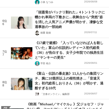
2026/08/08
小泉 なつみ
「頭蓋骨がパックリ割れた」4トントラックに
轢かれ車両の下敷きに…表舞台から“突然”姿
6位
を消した人気アニメ声優が明かす、凄惨な交
6
通事故の一部始終
2026/07/11
徳重 龍徳
《17歳で逮捕》「入っていなければ人を殺し
ていた」富山の伝説的レディース初代総長
7位
（36）が告白する、女子少年院での独房生活
7
と“ヤンキーの更生”
2026/08/01
平田 裕介
《富山・伝説の暴走族》11人からの集団リン
チ、腕に10箇所以上の根性焼き…「音速天
8位
女」初代総長しおりさん（36）が明かす、過
8
酷すぎる10代
2026/08/07
「文春オンライン」編集部
《映画『Michael／マイケル』》父ジョセフ・ジャ
PR