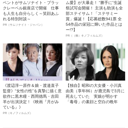
ベントがサムソナイト・ブラッ
ム愛】が大暴走！ “勝手に”生誕
クレーベル銀座店で開催 仕事
祭試写会開催！ 主演も助演も全
も人生も自分らしく～笑顔あふ
部ステイサム！「ステサミー
れる特別対談～
賞」爆誕！【応募総数941票 全
54作品の栄冠に輝いた作品とは
PR（サムソナイト・ジャパン）
ー!?】
PR（（株）キノフィルムズ）
《渡辺淳一原作＆娘・渡邉直子
【独自】昭和の大女優・小川真
監督》“女性の性”を真摯に描く意
由美（享年86）が鹿児島で3月に
欲作に黒木瞳・西岡德馬・吉田
死去していた 実娘が明かす
羊が出演決定！《映画『月がみ
「毒母」の素顔と空白の晩年
ている』》
PR（キノフィルムズ）