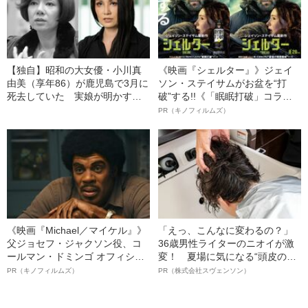
【独自】昭和の大女優・小川真
《映画『シェルター』》ジェイ
由美（享年86）が鹿児島で3月に
ソン・ステイサムがお盆を“打
死去していた 実娘が明かす
破”する!!《「眠眠打破」コラ
「毒母」の素顔と空白の晩年
ボ》
PR（キノフィルムズ）
《映画『Michael／マイケル』》
「えっ、こんなに変わるの？」
父ジョセフ・ジャクソン役、コ
36歳男性ライターのニオイが激
ールマン・ドミンゴ オフィシャ
変！ 夏場に気になる“頭皮のニ
ルインタビュー“観客を魅了した
オイ”や“ベタつき”を解消す
PR（キノフィルムズ）
PR（株式会社スヴェンソン）
名優、複雑な父親像への想いを
る、“ウィッグのスペシャリス
語る”《日本興収70億円突破》
ト”が生み出した徹底ケアとは