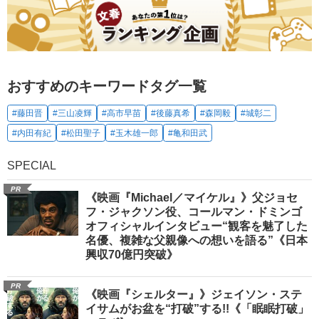
おすすめのキーワードタグ一覧
#藤田晋
#三山凌輝
#高市早苗
#後藤真希
#森岡毅
#城彰二
#内田有紀
#松田聖子
#玉木雄一郎
#亀和田武
SPECIAL
PR
《映画『Michael／マイケル』》父ジョセ
フ・ジャクソン役、コールマン・ドミンゴ
オフィシャルインタビュー“観客を魅了した
名優、複雑な父親像への想いを語る”《日本
興収70億円突破》
PR
《映画『シェルター』》ジェイソン・ステ
イサムがお盆を“打破”する!!《「眠眠打破」