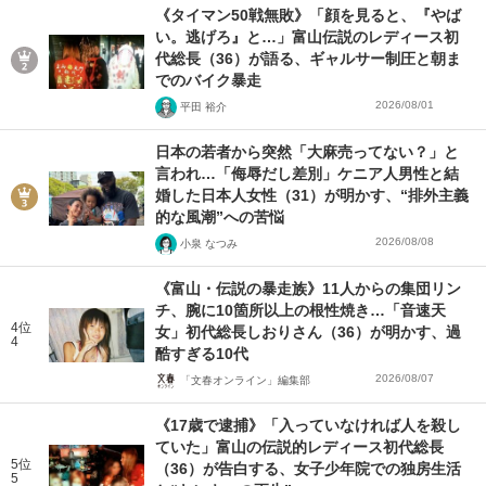
《タイマン50戦無敗》「顔を見ると、『やば
い。逃げろ』と…」富山伝説のレディース初
代総長（36）が語る、ギャルサー制圧と朝ま
でのバイク暴走
2026/08/01
平田 裕介
日本の若者から突然「大麻売ってない？」と
言われ…「侮辱だし差別」ケニア人男性と結
婚した日本人女性（31）が明かす、“排外主義
的な風潮”への苦悩
2026/08/08
小泉 なつみ
《富山・伝説の暴走族》11人からの集団リン
チ、腕に10箇所以上の根性焼き…「音速天
4位
女」初代総長しおりさん（36）が明かす、過
4
酷すぎる10代
2026/08/07
「文春オンライン」編集部
《17歳で逮捕》「入っていなければ人を殺し
ていた」富山の伝説的レディース初代総長
5位
（36）が告白する、女子少年院での独房生活
5