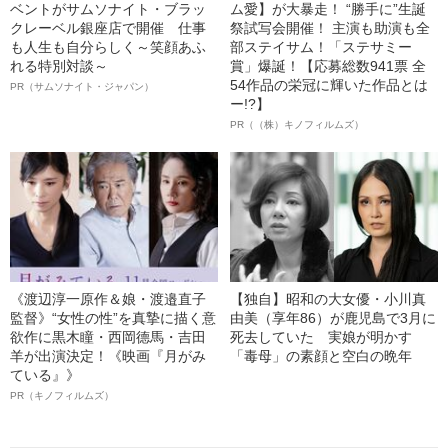
ベントがサムソナイト・ブラッ
ム愛】が大暴走！ “勝手に”生誕
クレーベル銀座店で開催 仕事
祭試写会開催！ 主演も助演も全
も人生も自分らしく～笑顔あふ
部ステイサム！「ステサミー
れる特別対談～
賞」爆誕！【応募総数941票 全
54作品の栄冠に輝いた作品とは
PR（サムソナイト・ジャパン）
ー!?】
PR（（株）キノフィルムズ）
《渡辺淳一原作＆娘・渡邉直子
【独自】昭和の大女優・小川真
監督》“女性の性”を真摯に描く意
由美（享年86）が鹿児島で3月に
欲作に黒木瞳・西岡德馬・吉田
死去していた 実娘が明かす
羊が出演決定！《映画『月がみ
「毒母」の素顔と空白の晩年
ている』》
PR（キノフィルムズ）