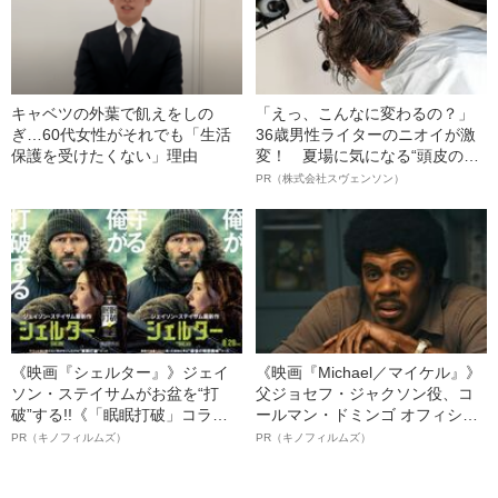
キャベツの外葉で飢えをしの
「えっ、こんなに変わるの？」
ぎ…60代女性がそれでも「生活
36歳男性ライターのニオイが激
保護を受けたくない」理由
変！ 夏場に気になる“頭皮のニ
オイ”や“ベタつき”を解消す
PR（株式会社スヴェンソン）
る、“ウィッグのスペシャリス
ト”が生み出した徹底ケアとは
《映画『シェルター』》ジェイ
《映画『Michael／マイケル』》
ソン・ステイサムがお盆を“打
父ジョセフ・ジャクソン役、コ
破”する!!《「眠眠打破」コラ
ールマン・ドミンゴ オフィシャ
ボ》
ルインタビュー“観客を魅了した
PR（キノフィルムズ）
PR（キノフィルムズ）
名優、複雑な父親像への想いを
語る”《日本興収70億円突破》