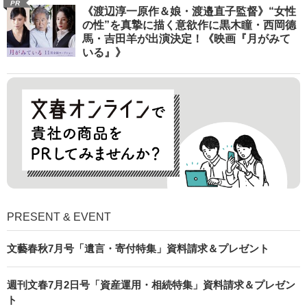
PR
《渡辺淳一原作＆娘・渡邉直子監督》“女性
の性”を真摯に描く意欲作に黒木瞳・西岡德
馬・吉田羊が出演決定！《映画『月がみて
いる』》
PRESENT & EVENT
文藝春秋7月号「遺言・寄付特集」資料請求＆プレゼント
週刊文春7月2日号「資産運用・相続特集」資料請求＆プレゼン
ト