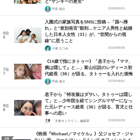
と“ヤンキーの更生”
2026/08/01
平田 裕介
入園式の家族写真をSNSに投稿→「国へ帰
れ」と“差別発言”殺到…ケニア人男性と結婚
6位
した日本人女性（31）が、“世間からの視
6
線”に思うこと
2026/08/08
小泉 なつみ
《14歳で指にタトゥー》「息子から『ママ、
腕は隠して』と…」富山伝説のレディース初
7位
7
代総長（36）が語る、タトゥーを入れた後悔
2026/08/01
平田 裕介
息子から「特攻服はダサい。タトゥーは隠し
て」と…少年院を経てシングルマザーになっ
8位
た元レディース総長（36）が語る、育児と仕
8
事への思い
2026/08/08
「文春オンライン」編集部
《映画『Michael／マイケル』》父ジョセフ・ジャ
PR