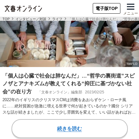
電子版TOP
メニュー
TOP
インタビュー／対談
ライフ
「個人は心臓で社会は肺なんだ」…“哲学の裏
「個人は心臓で社会は肺なんだ」…“哲学の裏街道”スピ
ノザとアナキズムが教えてくれる“抑圧に基づかない社
会”の在り方
「文春オンライン」編集部
2023/02/25
2022年のイギリスのクリスマスCMは消費をあおらずケン・ローチ風
に……絶対貧困が急激に増える世界で何が起きているのか？國分 シリア
スな話が続きましたが、ここで少し雰囲気を変えて、いい話があればおう
かがいしたいと思…
続きを読む