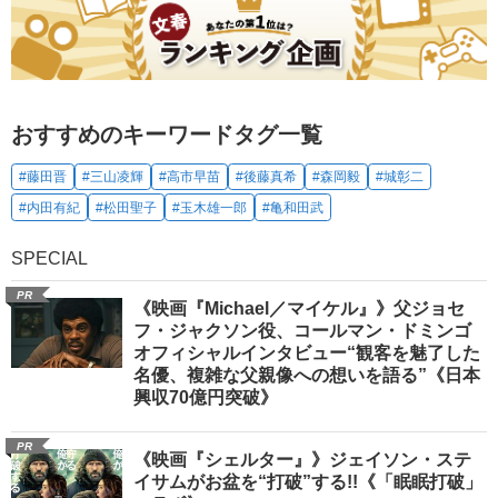
おすすめのキーワードタグ一覧
#藤田晋
#三山凌輝
#高市早苗
#後藤真希
#森岡毅
#城彰二
#内田有紀
#松田聖子
#玉木雄一郎
#亀和田武
SPECIAL
PR
《映画『Michael／マイケル』》父ジョセ
フ・ジャクソン役、コールマン・ドミンゴ
オフィシャルインタビュー“観客を魅了した
名優、複雑な父親像への想いを語る”《日本
興収70億円突破》
PR
《映画『シェルター』》ジェイソン・ステ
イサムがお盆を“打破”する!!《「眠眠打破」