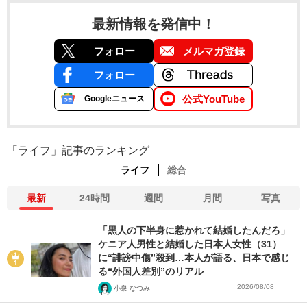
最新情報を発信中！
フォロー
メルマガ登録
フォロー
公式YouTube
Googleニュース
「ライフ」記事のランキング
ライフ
総合
最新
24時間
週間
月間
写真
「黒人の下半身に惹かれて結婚したんだろ」
ケニア人男性と結婚した日本人女性（31）
に“誹謗中傷”殺到…本人が語る、日本で感じ
る“外国人差別”のリアル
2026/08/08
小泉 なつみ