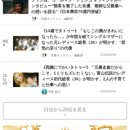
クソン役、コールマン・ドミンゴ オフィシャルイ
ンタビュー“観客を魅了した名優、複雑な父親像へ
の想いを語る”《日本興収70億円突破》
「文春オンライン」編集部
《14歳でタトゥー》「もしこの腕がきれいに
なったら…」少年院を経てシングルマザーに
9位
なった元レディース総長（36）が明かす、“若
9
気の至り”の代償
2026/08/08
「文春オンライン」編集部
《両腕にでかいタトゥー》「元暴走族だから
こそ、1ミリもズレたくない」富山伝説のレデ
10
ィース初代総長（36）が明かす、2人の子育て
位
10
と仕事への思い
2026/08/01
平田 裕介
11位から20位を見る