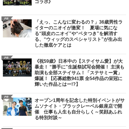
コラボ》
PR
「えっ、こんなに変わるの？」36歳男性ラ
イターのニオイが激変！ 夏場に気にな
る“頭皮のニオイ”や“ベタつき”を解消す
る、“ウィッグのスペシャリスト”が生み出
した徹底ケアとは
PR
《祝59歳》日本中の【ステイサム愛】が大
暴走！ “勝手に”生誕祭試写会開催！ 主演も
助演も全部ステイサム！「ステサミー賞」
爆誕！【応募総数941票 全54作品の栄冠に
輝いた作品とはー!?】
PR
オープン1周年を記念した特別イベントがサ
ムソナイト・ブラックレーベル銀座店で開
催 仕事も人生も自分らしく～笑顔あふれ
る特別対談～