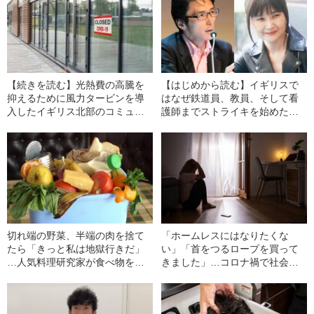
【続きを読む】光熱費の高騰を
【はじめから読む】イギリスで
抑えるために風力タービンを導
はなぜ鉄道員、教員、そして看
入したイギリス北部のコミュニ
護師までストライキを始めたの
ティ…「災害ユートピア」から
か？ 混迷する現代に示唆をも
新しいリーダーが生まれてきた
たらしてくれる“ある哲学者の思
索”
切れ端の野菜、半端の肉を捨て
「ホームレスにはなりたくな
たら「きっと私は地獄行きだ」
い」「首をつるロープを買って
…人気料理研究家が食べ物を捨
きました」…コロナ禍で社会福
てない“本当の理由”
祉士の元に寄せられる“相談”の実
態