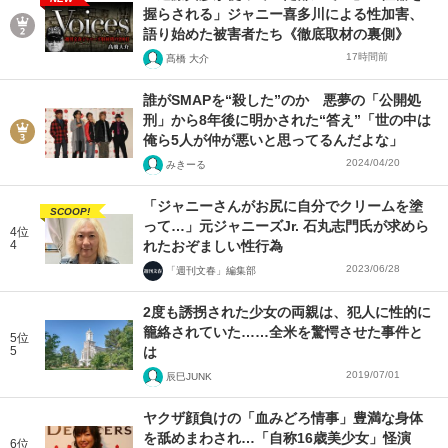
握らされる」ジャニー喜多川による性加害、
語り始めた被害者たち《徹底取材の裏側》
17時間前
髙橋 大介
誰がSMAPを“殺した”のか 悪夢の「公開処
刑」から8年後に明かされた“答え”「世の中は
俺ら5人が仲が悪いと思ってるんだよな」
2024/04/20
みきーる
「ジャニーさんがお尻に自分でクリームを塗
SCOOP!
って…」元ジャニーズJr. 石丸志門氏が求めら
4位
4
れたおぞましい性行為
2023/06/28
「週刊文春」編集部
2度も誘拐された少女の両親は、犯人に性的に
籠絡されていた……全米を驚愕させた事件と
5位
5
は
2019/07/01
辰巳JUNK
ヤクザ顔負けの「血みどろ情事」豊満な身体
を舐めまわされ…「自称16歳美少女」怪演
6位