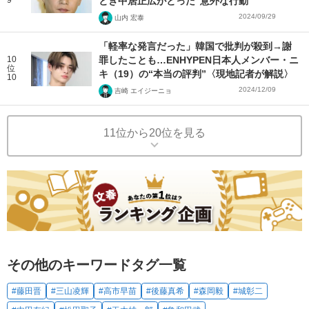
とき中居正広がとった“意外な行動”
2024/09/29
山内 宏泰
「軽率な発言だった」韓国で批判が殺到→謝
10
罪したことも…ENHYPEN日本人メンバー・ニ
位
キ（19）の“本当の評判”〈現地記者が解説〉
10
2024/12/09
吉崎 エイジーニョ
11位から20位を見る
その他のキーワードタグ一覧
#藤田晋
#三山凌輝
#高市早苗
#後藤真希
#森岡毅
#城彰二