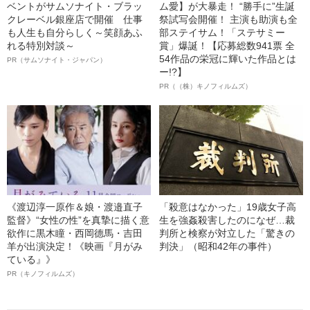
ベントがサムソナイト・ブラッ
ム愛】が大暴走！ “勝手に”生誕
クレーベル銀座店で開催 仕事
祭試写会開催！ 主演も助演も全
も人生も自分らしく～笑顔あふ
部ステイサム！「ステサミー
れる特別対談～
賞」爆誕！【応募総数941票 全
54作品の栄冠に輝いた作品とは
PR（サムソナイト・ジャパン）
ー!?】
PR（（株）キノフィルムズ）
《渡辺淳一原作＆娘・渡邉直子
「殺意はなかった」19歳女子高
監督》“女性の性”を真摯に描く意
生を強姦殺害したのになぜ…裁
欲作に黒木瞳・西岡德馬・吉田
判所と検察が対立した「驚きの
羊が出演決定！《映画『月がみ
判決」（昭和42年の事件）
ている』》
PR（キノフィルムズ）