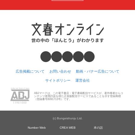
広告掲載について
お問い合わせ
動画・バナー広告について
サイトポリシー
運営会社
ABJマークは、この電子書店・電子書籍配信サービスが、著作権者からコ
ンテンツ使用許諾を得た正規版配信サービスであることを示す登録商標
（登録番号6091713号）です。
(c) Bungeishunju Ltd.
Number Web
CREA WEB
本の話