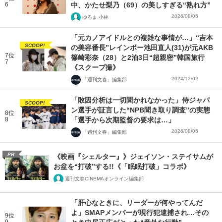
6
中、かたせ梨乃（69）の美しすぎる“熟れ方”
2026/08/06
ゆるま 小林
「元カノアイドルとの複雑な事情が…」“吉本
SCOOP!
の美容番長”レインボー池田直人(31)が元AKB
7位
篠崎彩奈（28）と2泊3日“超親密”韓国旅行
7
《スクープ撮》
2024/12/02
「週刊文春」編集部
「敗因分析は一切聞かれなかった」侍ジャパ
SCOOP!
ン選手が証言した“NPB聞き取り調査”の実態
8位
8
「選手から次期監督の要求は…」
2026/08/06
「週刊文春」編集部
PR
《映画『シェルター』》ジェイソン・ステイサムが
お盆を“打破”する!!《「眠眠打破」コラボ》
週刊文春CINEMAオンライン編集部
「肝心なときに、リーダーが何やってんだ
よ」SMAPメンバーが現行犯逮捕され…その
9位
9