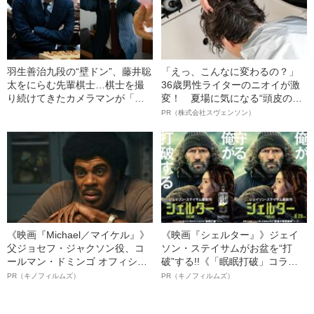
羽生善治九段の“壁ドン”、藤井聡
「えっ、こんなに変わるの？」
太をにらむ先輩棋士…棋士を撮
36歳男性ライターのニオイが激
り続けてきたカメラマンが「忘
変！ 夏場に気になる“頭皮のニ
れられない7つの名場面」
オイ”や“ベタつき”を解消す
PR（株式会社スヴェンソン）
る、“ウィッグのスペシャリス
ト”が生み出した徹底ケアとは
《映画『Michael／マイケル』》
《映画『シェルター』》ジェイ
父ジョセフ・ジャクソン役、コ
ソン・ステイサムがお盆を“打
ールマン・ドミンゴ オフィシャ
破”する!!《「眠眠打破」コラ
ルインタビュー“観客を魅了した
ボ》
PR（キノフィルムズ）
PR（キノフィルムズ）
名優、複雑な父親像への想いを
語る”《日本興収70億円突破》