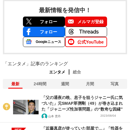
最新情報を発信中！
フォロー
メルマガ登録
フォロー
公式YouTube
Googleニュース
「エンタメ」記事のランキング
エンタメ
総合
最新
24時間
週間
月間
写真
「父の通夜の晩、息子を狙うジャニー氏に気
づいた」元SMAP草彅剛（49）が巻き込まれ
た「ジャニーズ性加害問題」の“数奇な因縁”
2023/08/04
山本 雲丹
「近藤真彦が使っていた部屋で…」「性器を
NEW