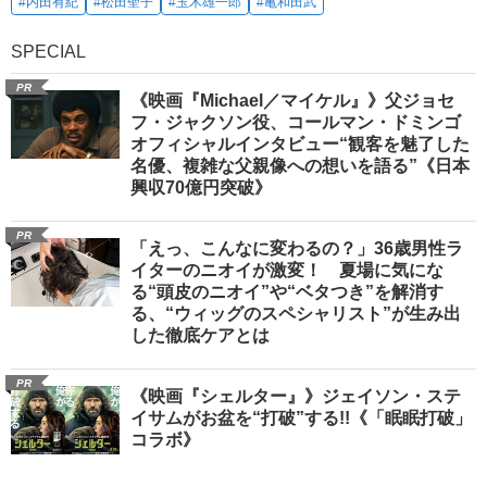
#内田有紀
#松田聖子
#玉木雄一郎
#亀和田武
SPECIAL
PR
《映画『Michael／マイケル』》父ジョセ
フ・ジャクソン役、コールマン・ドミンゴ
オフィシャルインタビュー“観客を魅了した
名優、複雑な父親像への想いを語る”《日本
興収70億円突破》
PR
「えっ、こんなに変わるの？」36歳男性ラ
イターのニオイが激変！ 夏場に気にな
る“頭皮のニオイ”や“ベタつき”を解消す
る、“ウィッグのスペシャリスト”が生み出
した徹底ケアとは
PR
《映画『シェルター』》ジェイソン・ステ
イサムがお盆を“打破”する!!《「眠眠打破」
コラボ》