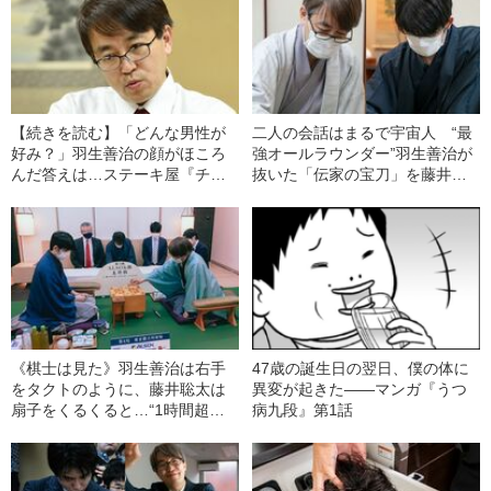
【続きを読む】「どんな男性が
二人の会話はまるで宇宙人 “最
好み？」羽生善治の顔がほころ
強オールラウンダー”羽生善治が
んだ答えは…ステーキ屋『チャ
抜いた「伝家の宝刀」を藤井聡
コあめみや』と“将棋界の一番長
太はどう受け止めたか
い日”
《棋士は見た》羽生善治は右手
47歳の誕生日の翌日、僕の体に
をタクトのように、藤井聡太は
異変が起きた――マンガ『うつ
扇子をくるくると…“1時間超
病九段』第1話
え”感想戦は「ふたりの世界」だ
った