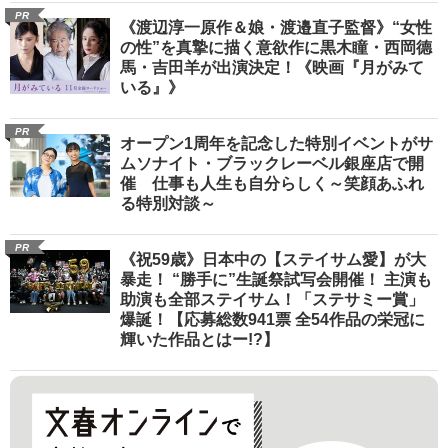
PR
《渡辺淳一原作＆娘・渡邉直子監督》“女性
の性”を真摯に描く意欲作に黒木瞳・西岡德
馬・吉田羊が出演決定！《映画『月がみて
いる』》
PR
オープン1周年を記念した特別イベントがサ
ムソナイト・ブラックレーベル銀座店で開
催 仕事も人生も自分らしく～笑顔あふれ
る特別対談～
PR
《祝59歳》日本中の【ステイサム愛】が大
暴走！ “勝手に”生誕祭試写会開催！ 主演も
助演も全部ステイサム！「ステサミー賞」
爆誕！【応募総数941票 全54作品の栄冠に
輝いた作品とはー!?】