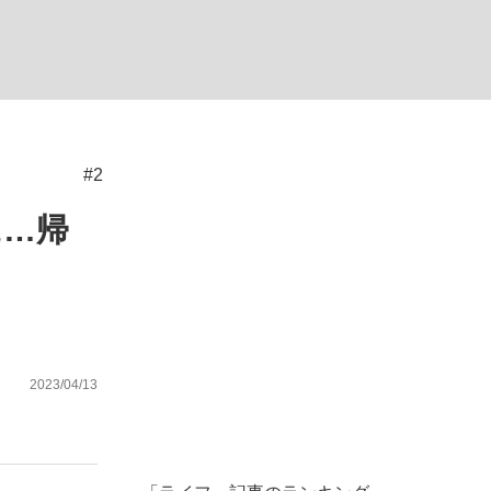
ない資産運用のすべて
#2
が悲しい」『北の国から』倉本聰氏（91...
に…帰
2023/04/13