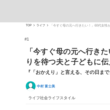
TOP
ライフ
「今すぐ母の元へ行きたい！」60代女性
#1
「敗因分析は一切聞かれなかった」侍ジャパン選
キングの誕生を、目撃せよ。
「今すぐ母の元へ行きた
りを待つ夫と子どもに伝
『「おかえり」と言える、その日まで』
the Style
中村 富士美
ライフ
社会
ライフスタイル
「目標達成できなかったからと言って…」サッ