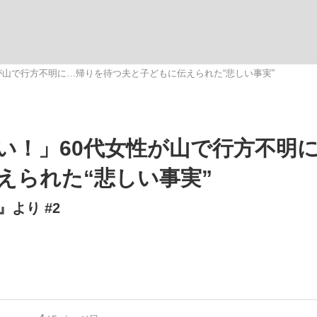
いまさら聞け
が山で行方不明に…帰りを待つ夫と子どもに伝えられた“悲しい事実”
手が証言した“NPB聞...
「クマが悪者扱いされているの
い！」60代女性が山で行方不明
えられた“悲しい事実”
より #2
もっと見る
カー日本代表・森保一監督...