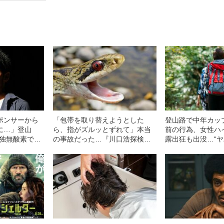
ポンサーから
「包帯を取り替えようとした
登山路で中年カッ
に…」登山
ら、指がズルッとずれて」本当
前の行為、女性ハ
単独無酸素での
の事故だった…『川口浩探検
露出狂も出没…“
という“嘘”を
隊』隊員が明かす“危険すぎる撮
客”たち
ケ
影の裏側”