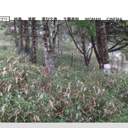
ゴリ
特集
連載
週刊文春
文藝春秋
WOMAN
CINEMA
キーワード入力
ス
エンタメ
ライフ
ビジネス
ーワードタグ一覧
山凌輝
#高市早苗
#後藤真希
#森岡毅
#城彰二
#内田有紀
観る将棋、読
#亀和田武
て明かした日本代表監督に...
「最悪の空気のまま解散」W