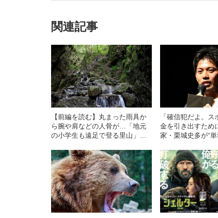
関連記事
【前編を読む】丸まった雨具か
「確信犯だよ。ス
ら腕や肩などの人骨が…「地元
金を引き出すため
の小学生も遠足で登る里山」で
家・栗城史多が“
見つかった、遭難者の“意外な身
七大陸最高峰登頂”
元”
つき続けていたワ