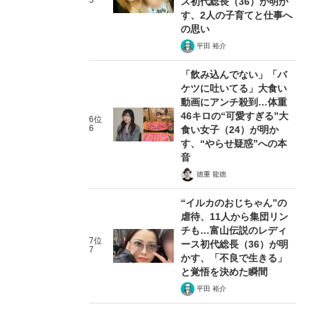
5
ス初代総長（36）が明か
す、2人の子育てと仕事へ
の思い
平田 裕介
「飲み込んでない」「バ
ケツに吐いてる」大食い
動画にアンチ殺到…体重
46キロの“可愛すぎる”大
6位
6
食い女子（24）が明か
す、“やらせ疑惑”への本
音
徳重 龍徳
“イルカのおじちゃん”の
虐待、11人から集団リン
チも…富山伝説のレディ
7位
ース初代総長（36）が明
7
かす、「不良で生きる」
と覚悟を決めた瞬間
平田 裕介