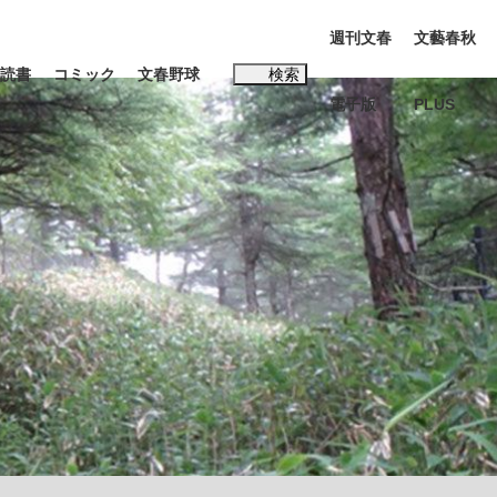
週刊文春
文藝春秋
読書
コミック
文春野球
検索
電子版
PLUS
インタビュー
読書
#松田聖子
む将棋
BC日本代表“敗戦”の真実 選手が明かす...