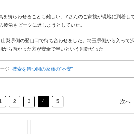
を紛らわせることも難しい。Yさんのご家族が現地に到着し
らの疲労もピークに達しようとしていた。
山梨県側の登山口で待ち合わせをした。埼玉県側から入って
側から向かった方が安全で早いという判断だった。
ージ
捜索を待つ間の家族の“不安”
1
2
3
4
5
次へ