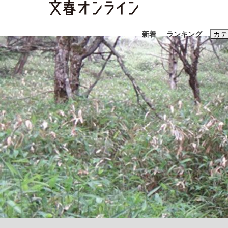
新着
ランキング
カテ
スクープ
ニュー
おすすめのキ
#藤田晋
#三
#玉木雄一郎
「90%は失敗する。でも…」本田圭佑が初め
終戦から81年