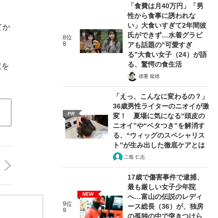
「食費は月40万円」「男
性から食事に誘われな
い」大食いすぎて2年間彼
てか
氏ができず…水着グラビ
8位
8
アも話題の“可愛すぎ
る”大食い女子（24）が語
る、驚愕の食生活
沢を
徳重 龍徳
「えっ、こんなに変わるの？」
36歳男性ライターのニオイが激
PR
変！ 夏場に気になる“頭皮の
ニオイ”や“ベタつき”を解消す
る、“ウィッグのスペシャリス
ト”が生み出した徹底ケアとは
二瓶 仁志
17歳で傷害事件で逮捕、
最も厳しい女子少年院
NEW
へ…富山の伝説のレディ
9位
ース総長（36）が、独房
9
の孤独の中で突きつけら