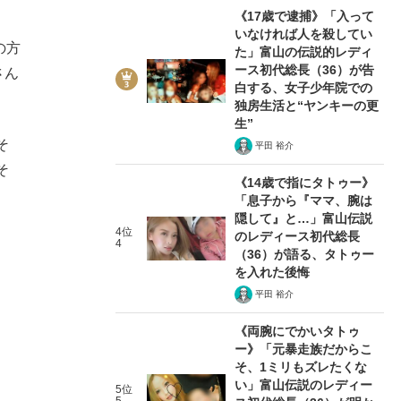
《17歳で逮捕》「入って
いなければ人を殺してい
の方
た」富山の伝説的レディ
ース初代総長（36）が告
さん
白する、女子少年院での
独房生活と“ヤンキーの更
生”
そ
平田 裕介
そ
《14歳で指にタトゥー》
「息子から『ママ、腕は
隠して』と…」富山伝説
4位
のレディース初代総長
4
（36）が語る、タトゥー
を入れた後悔
平田 裕介
《両腕にでかいタトゥ
ー》「元暴走族だからこ
そ、1ミリもズレたくな
い」富山伝説のレディー
5位