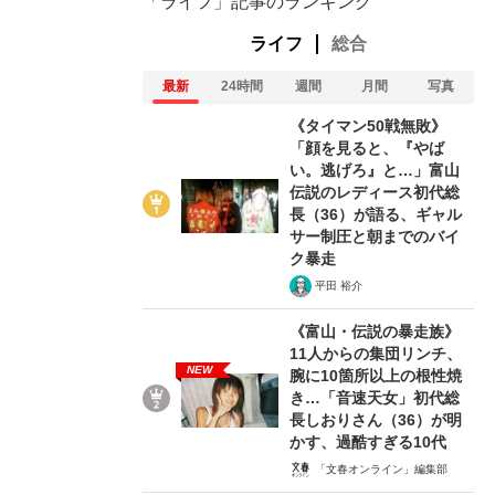
「ライフ」記事のランキング
ライフ
総合
最新
24時間
週間
月間
写真
《タイマン50戦無敗》
「顔を見ると、『やば
い。逃げろ』と…」富山
伝説のレディース初代総
長（36）が語る、ギャル
サー制圧と朝までのバイ
ク暴走
平田 裕介
《富山・伝説の暴走族》
11人からの集団リンチ、
NEW
腕に10箇所以上の根性焼
き…「音速天女」初代総
長しおりさん（36）が明
かす、過酷すぎる10代
「文春オンライン」編集部