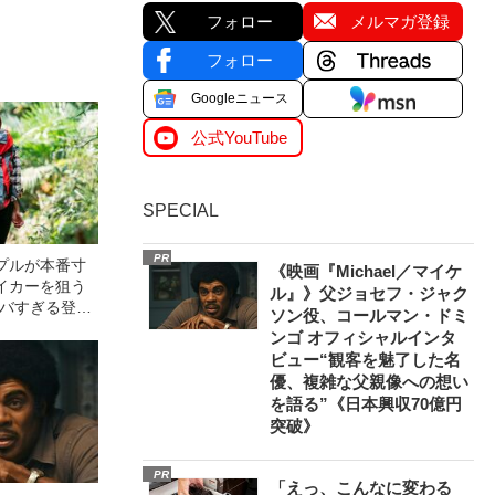
フォロー
メルマガ登録
フォロー
Googleニュース
公式YouTube
SPECIAL
PR
プルが本番寸
《映画『Michael／マイケ
イカーを狙う
ル』》父ジョセフ・ジャク
ヤバすぎる登山
ソン役、コールマン・ドミ
ンゴ オフィシャルインタ
ビュー“観客を魅了した名
優、複雑な父親像への想い
を語る”《日本興収70億円
突破》
PR
「えっ、こんなに変わる