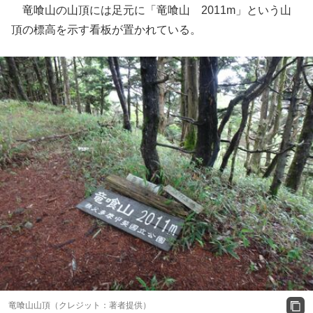
竜喰山の山頂には足元に「竜喰山 2011m」という山
頂の標高を示す看板が置かれている。
竜喰山山頂（クレジット：著者提供）