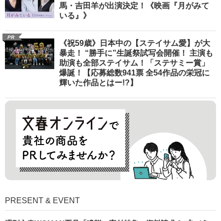
馬・吉田羊が出演決定！《映画『月がみて
いる』》
PR
《祝59歳》日本中の【ステイサム愛】が大
暴走！ “勝手に”生誕祭試写会開催！ 主演も
助演も全部ステイサム！「ステサミー賞」
爆誕！【応募総数941票 全54作品の栄冠に
輝いた作品とはー!?】
PRESENT & EVENT