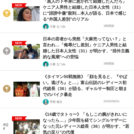
「黒人の下半身に惹かれて結婚したんだろ」
NEW
ケニア人男性と結婚した日本人女性（31）
に“誹謗中傷”殺到…本人が語る、日本で感じ
る“外国人差別”のリアル
3時間前
小泉 なつみ
日本の若者から突然「大麻売ってない？」と
NEW
言われ…「侮辱だし差別」ケニア人男性と結
婚した日本人女性（31）が明かす、“排外主義
的な風潮”への苦悩
3時間前
小泉 なつみ
《タイマン50戦無敗》「顔を見ると、『やば
い。逃げろ』と…」富山伝説のレディース初
代総長（36）が語る、ギャルサー制圧と朝ま
でのバイク暴走
2026/08/01
平田 裕介
《14歳でタトゥー》「もしこの腕がきれいに
NEW
なったら…」少年院を経てシングルマザーに
4位
なった元レディース総長（36）が明かす、“若
4
気の至り”の代償