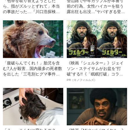
「包帯を取り替えようとした
登山路で中年カップルが本番寸
ら、指がズルッとずれて」本当
前の行為、女性ハイカーを狙う
の事故だった…『川口浩探検
露出狂も出没…“ヤバすぎる登山
隊』隊員が明かす“危険すぎる撮
客”たち
影の裏側”
「腹破らんでくれ！」胎児を含
《映画『シェルター』》ジェイ
む7人が殺害…国内最多の死者数
ソン・ステイサムがお盆を“打
を出した「三毛別ヒグマ事件」
破”する!!《「眠眠打破」コラ
の壮絶
ボ》
PR（キノフィルムズ）