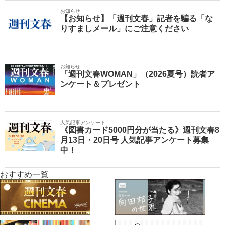
お知らせ
【お知らせ】「週刊文春」記者を騙る「な
りすましメール」にご注意ください
お知らせ
「週刊文春WOMAN」（2026夏号）読者ア
ンケート＆プレゼント
人気記事アンケート
《図書カード5000円分が当たる》週刊文春8
月13日・20日号 人気記事アンケート募集
中！
おすすめ一覧