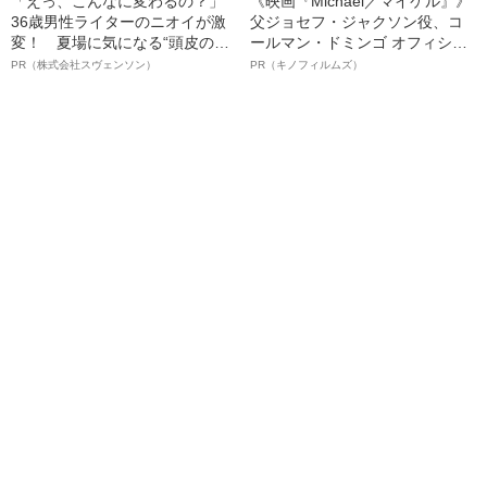
「えっ、こんなに変わるの？」
《映画『Michael／マイケル』》
36歳男性ライターのニオイが激
父ジョセフ・ジャクソン役、コ
変！ 夏場に気になる“頭皮のニ
ールマン・ドミンゴ オフィシャ
オイ”や“ベタつき”を解消す
ルインタビュー“観客を魅了した
PR（株式会社スヴェンソン）
PR（キノフィルムズ）
る、“ウィッグのスペシャリス
名優、複雑な父親像への想いを
ト”が生み出した徹底ケアとは
語る”《日本興収70億円突破》