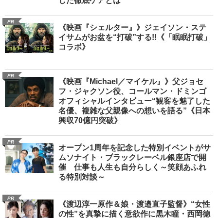
した徹底ケアとは
PR
《映画『シェルター』》ジェイソン・ステ
イサムがお盆を“打破”する!!《「眠眠打破」
コラボ》
PR
《映画『Michael／マイケル』》父ジョセ
フ・ジャクソン役、コールマン・ドミンゴ
オフィシャルインタビュー“観客を魅了した
名優、複雑な父親像への想いを語る”《日本
興収70億円突破》
PR
オープン1周年を記念した特別イベントがサ
ムソナイト・ブラックレーベル銀座店で開
催 仕事も人生も自分らしく～笑顔あふれ
る特別対談～
PR
《渡辺淳一原作＆娘・渡邉直子監督》“女性
の性”を真摯に描く意欲作に黒木瞳・西岡德