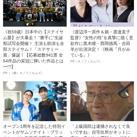
《祝59歳》日本中の【ステイサ
《渡辺淳一原作＆娘・渡邉直子
ム愛】が大暴走！ “勝手に”生誕
監督》“女性の性”を真摯に描く意
祭試写会開催！ 主演も助演も全
欲作に黒木瞳・西岡德馬・吉田
部ステイサム！「ステサミー
羊が出演決定！《映画『月がみ
賞」爆誕！【応募総数941票 全
ている』》
54作品の栄冠に輝いた作品とは
PR（キノフィルムズ）
ー!?】
PR（（株）キノフィルムズ）
オープン1周年を記念した特別イ
「上級国民は逮捕されなくて良
ベントがサムソナイト・ブラッ
いですね」自宅住所がネットに