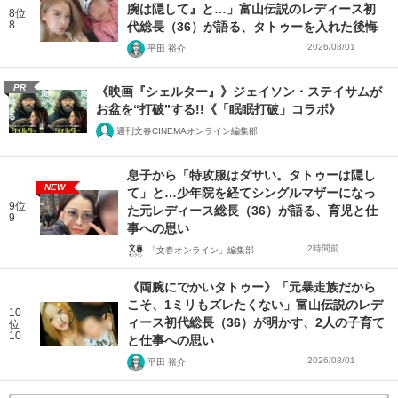
腕は隠して』と…」富山伝説のレディース初
8位
8
代総長（36）が語る、タトゥーを入れた後悔
2026/08/01
平田 裕介
PR
《映画『シェルター』》ジェイソン・ステイサムが
お盆を“打破”する!!《「眠眠打破」コラボ》
週刊文春CINEMAオンライン編集部
息子から「特攻服はダサい。タトゥーは隠し
NEW
て」と…少年院を経てシングルマザーになっ
9位
た元レディース総長（36）が語る、育児と仕
9
事への思い
2時間前
「文春オンライン」編集部
《両腕にでかいタトゥー》「元暴走族だから
こそ、1ミリもズレたくない」富山伝説のレデ
10
ィース初代総長（36）が明かす、2人の子育て
位
10
と仕事への思い
2026/08/01
平田 裕介