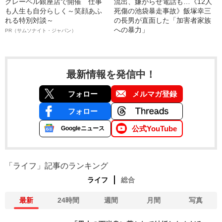
クレーベル銀座店で開催 仕事
流出、嫌がらせ電話も…《12人
も人生も自分らしく～笑顔あふ
死傷の池袋暴走事故》飯塚幸三
れる特別対談～
の長男が直面した「加害者家族
への暴力」
PR（サムソナイト・ジャパン）
最新情報を発信中！
フォロー
メルマガ登録
フォロー
公式YouTube
Googleニュース
「ライフ」記事のランキング
ライフ
総合
最新
24時間
週間
月間
写真