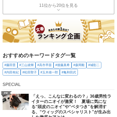
11位から20位を見る
おすすめのキーワードタグ一覧
#藤田晋
#三山凌輝
#高市早苗
#後藤真希
#森岡毅
#城彰二
#内田有紀
#松田聖子
#玉木雄一郎
#亀和田武
SPECIAL
PR
「えっ、こんなに変わるの？」36歳男性ラ
イターのニオイが激変！ 夏場に気にな
る“頭皮のニオイ”や“ベタつき”を解消す
る、“ウィッグのスペシャリスト”が生み出