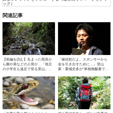
ック）
関連記事
【前編を読む】丸まった雨具か
「確信犯だよ。スポンサーから
ら腕や肩などの人骨が…「地元
金を引き出すために…」登山
の小学生も遠足で登る里山」で
家・栗城史多が“単独無酸素での
見つかった、遭難者の“意外な身
七大陸最高峰登頂”という“嘘”を
元”
つき続けていたワケ