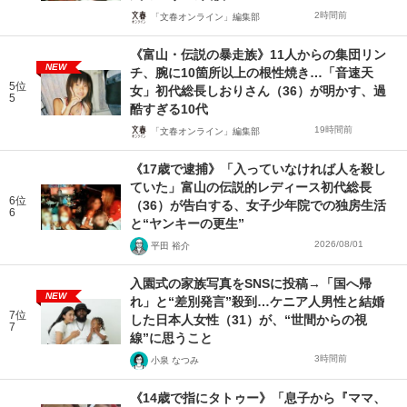
2時間前
「文春オンライン」編集部
《富山・伝説の暴走族》11人からの集団リン
NEW
チ、腕に10箇所以上の根性焼き…「音速天
5位
女」初代総長しおりさん（36）が明かす、過
5
酷すぎる10代
19時間前
「文春オンライン」編集部
《17歳で逮捕》「入っていなければ人を殺し
ていた」富山の伝説的レディース初代総長
6位
（36）が告白する、女子少年院での独房生活
6
と“ヤンキーの更生”
2026/08/01
平田 裕介
入園式の家族写真をSNSに投稿→「国へ帰
NEW
れ」と“差別発言”殺到…ケニア人男性と結婚
7位
した日本人女性（31）が、“世間からの視
7
線”に思うこと
3時間前
小泉 なつみ
《14歳で指にタトゥー》「息子から『ママ、