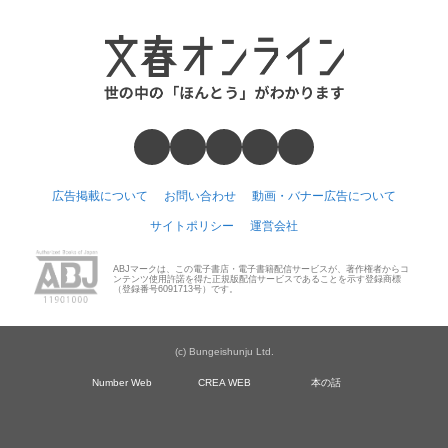
広告掲載について
お問い合わせ
動画・バナー広告について
サイトポリシー
運営会社
ABJマークは、この電子書店・電子書籍配信サービスが、著作権者からコ
ンテンツ使用許諾を得た正規版配信サービスであることを示す登録商標
（登録番号6091713号）です。
(c) Bungeishunju Ltd.
Number Web
CREA WEB
本の話