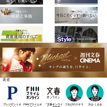
著者
プレジデントオ
FNNプライムオ
「文春オンライ
てれびのスキマ
大山 くまお