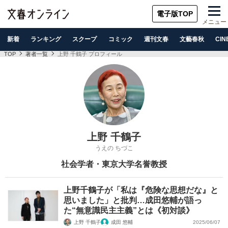
電子版TOP
メニュー
新着
ランキング
スクープ
コミック
週刊文春
文藝春秋
CIN
TOP
著者一覧
上野 千鶴子 プロフィール
上野 千鶴子
うえの ちづこ
社会学者・東京大学名誉教授
上野千鶴子が「私は『危険な思想だな』と
思いました」と批判…成田悠輔が語っ
た“無意識民主主義”とは《初対談》
上野 千鶴子
成田 悠輔
2025/06/07