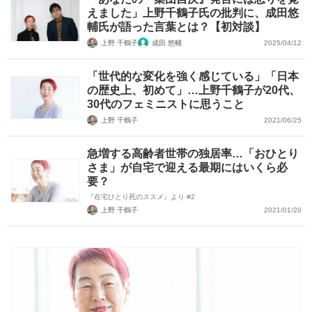
えました」上野千鶴子氏の批判に、成田悠
輔氏が語った言葉とは？【初対談】
上野 千鶴子
成田 悠輔
2025/04/12
「世代的な変化を強く感じている」「日本
の歴史上、初めて」…上野千鶴子が20代、
30代のフェミニストに思うこと
上野 千鶴子
2021/06/25
急増する高齢者世帯の独居率…「おひとり
さま」が自宅で迎える最期にはいくら必
要？
『在宅ひとり死のススメ』より #2
上野 千鶴子
2021/01/20