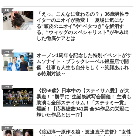
PR
「えっ、こんなに変わるの？」36歳男性ラ
イターのニオイが激変！ 夏場に気にな
る“頭皮のニオイ”や“ベタつき”を解消す
る、“ウィッグのスペシャリスト”が生み出
した徹底ケアとは
PR
オープン1周年を記念した特別イベントがサ
ムソナイト・ブラックレーベル銀座店で開
催 仕事も人生も自分らしく～笑顔あふれ
る特別対談～
PR
《祝59歳》日本中の【ステイサム愛】が大
暴走！ “勝手に”生誕祭試写会開催！ 主演も
助演も全部ステイサム！「ステサミー賞」
爆誕！【応募総数941票 全54作品の栄冠に
輝いた作品とはー!?】
PR
《渡辺淳一原作＆娘・渡邉直子監督》“女性