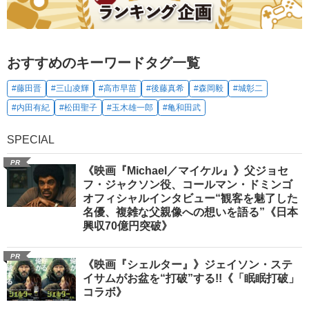
おすすめのキーワードタグ一覧
#藤田晋
#三山凌輝
#高市早苗
#後藤真希
#森岡毅
#城彰二
#内田有紀
#松田聖子
#玉木雄一郎
#亀和田武
SPECIAL
PR
《映画『Michael／マイケル』》父ジョセ
フ・ジャクソン役、コールマン・ドミンゴ
オフィシャルインタビュー“観客を魅了した
名優、複雑な父親像への想いを語る”《日本
興収70億円突破》
PR
《映画『シェルター』》ジェイソン・ステ
イサムがお盆を“打破”する!!《「眠眠打破」
コラボ》