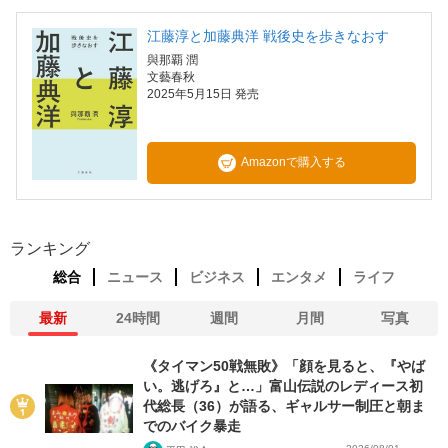
江藤淳と加藤典洋 戦後史を歩きなおす
與那覇 潤
文藝春秋
2025年5月15日 発売
Amazonで購入する
ランキング
総合
ニュース
ビジネス
エンタメ
ライフ
最新
24時間
週間
月間
写真
《タイマン50戦無敗》「顔を見ると、『やば
い。逃げろ』と…」富山伝説のレディース初
代総長（36）が語る、ギャルサー制圧と朝ま
でのバイク暴走