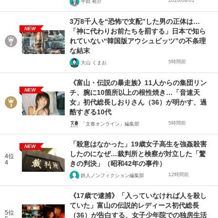
2026/08/01
平田 裕介
3万8千人を“恐怖で支配”した男の正体は…
NEW
「神に代わりお前たちを罰する」日本で知ら
れていない“韓国版アウシュビッツ”の不条理
な結末
5時間前
大山 くまお
《富山・伝説の暴走族》11人からの集団リン
NEW
チ、腕に10箇所以上の根性焼き…「音速天
女」初代総長しおりさん（36）が明かす、過
酷すぎる10代
5時間前
「文春オンライン」編集部
「殺意はなかった」19歳女子高生を強姦殺害
NEW
したのになぜ…裁判所と検察が対立した「驚
4位
4
きの判決」（昭和42年の事件）
12時間前
鉄人ノンフィクション編集部
《17歳で逮捕》「入っていなければ人を殺し
ていた」富山の伝説的レディース初代総長
5位
（36）が告白する、女子少年院での独房生活