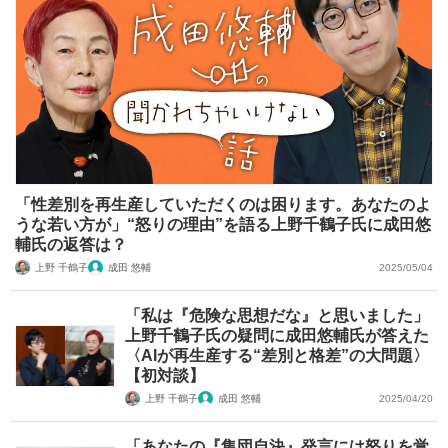
「性差別を再生産していただくのは困ります。あなたのよ
うな若い方が」“怒りの理由”を語る上野千鶴子氏に成田悠
輔氏の返答は？
上野 千鶴子
成田 悠輔
2025/05/04
「私は『危険な思想だな』と思いました」
上野千鶴子氏の疑問に成田悠輔氏が答えた
〈AIが再生産する“差別と格差”の大問題〉
【初対談】
上野 千鶴子
成田 悠輔
2025/04/20
「あなたの『集団自決』発言には怒りを覚