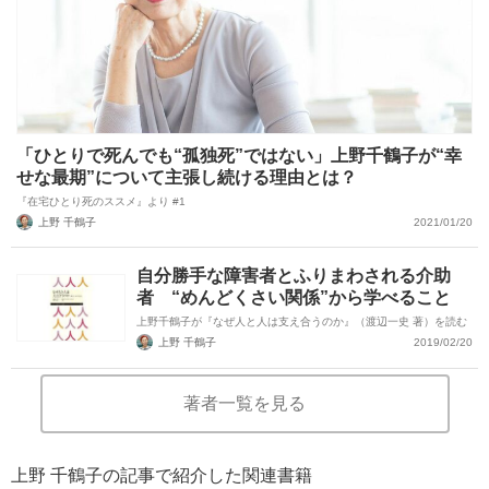
「ひとりで死んでも“孤独死”ではない」上野千鶴子が“幸
せな最期”について主張し続ける理由とは？
『在宅ひとり死のススメ』より #1
上野 千鶴子
2021/01/20
自分勝手な障害者とふりまわされる介助
者 “めんどくさい関係”から学べること
上野千鶴子が『なぜ人と人は支え合うのか』（渡辺一史 著）を読む
上野 千鶴子
2019/02/20
著者一覧を見る
上野 千鶴子の記事で紹介した関連書籍