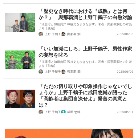
「歴史なき時代における『成熟』とは何
か？」 與那覇潤と上野千鶴子の白熱対論
『江藤淳と加藤典洋 戦後史を歩きなおす』著者・與那覇潤との対談
より【後編】
上野 千鶴子
與那覇 潤
2025/06/06
「いい加減にしろ」上野千鶴子、男性作家
の妄想を叱る
『江藤淳と加藤典洋 戦後史を歩きなおす』著者・與那覇潤との対談
より【前編】
上野 千鶴子
與那覇 潤
2025/06/06
「ただの切り取りや印象操作じゃないでし
ょうか」上野千鶴子に成田悠輔が語った
「高齢者は集団自決せよ」発言の真意と
は？
上野 千鶴子
成田 悠輔
2025/05/31