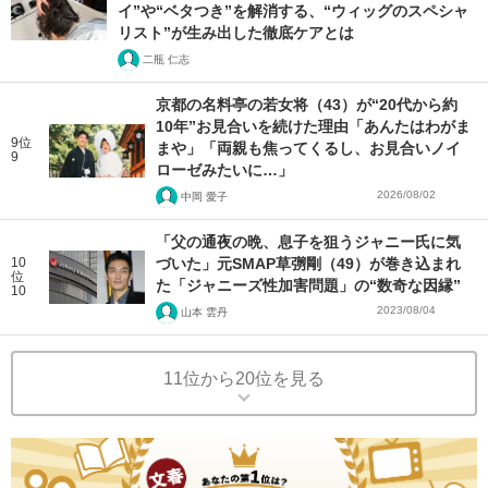
イ”や“ベタつき”を解消する、“ウィッグのスペシャ
リスト”が生み出した徹底ケアとは
二瓶 仁志
京都の名料亭の若女将（43）が“20代から約
10年”お見合いを続けた理由「あんたはわがま
9位
まや」「両親も焦ってくるし、お見合いノイ
9
ローゼみたいに…」
2026/08/02
中岡 愛子
「父の通夜の晩、息子を狙うジャニー氏に気
10
づいた」元SMAP草彅剛（49）が巻き込まれ
位
た「ジャニーズ性加害問題」の“数奇な因縁”
10
2023/08/04
山本 雲丹
11位から20位を見る