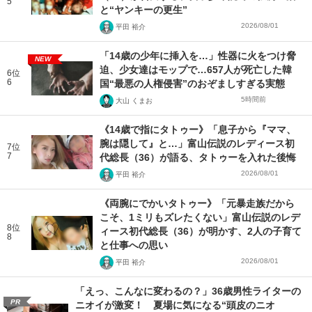
5
と“ヤンキーの更生”
2026/08/01
平田 裕介
「14歳の少年に挿入を…」性器に火をつけ脅
NEW
迫、少女達はモップで…657人が死亡した韓
6位
6
国“最悪の人権侵害”のおぞましすぎる実態
5時間前
大山 くまお
《14歳で指にタトゥー》「息子から『ママ、
腕は隠して』と…」富山伝説のレディース初
7位
7
代総長（36）が語る、タトゥーを入れた後悔
2026/08/01
平田 裕介
《両腕にでかいタトゥー》「元暴走族だから
こそ、1ミリもズレたくない」富山伝説のレデ
8位
ィース初代総長（36）が明かす、2人の子育て
8
と仕事への思い
2026/08/01
平田 裕介
「えっ、こんなに変わるの？」36歳男性ライターの
PR
ニオイが激変！ 夏場に気になる“頭皮のニオ