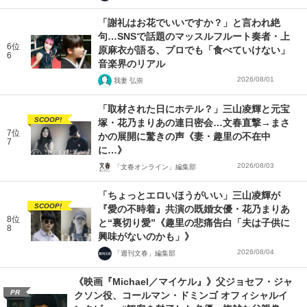
「謝礼はお花でいいですか？」と言われ絶
句…SNSで話題のマッスルフルート奏者・上
6位
原麻衣が語る、プロでも「食べていけない」
6
音楽界のリアル
2026/08/01
我妻 弘崇
「取材された日にホテル？」三山凌輝と元宝
SCOOP!
塚・花乃まりあの連日密会…文春直撃→まさ
7位
かの展開に驚きの声《妻・趣里の不在中
7
に…》
2026/08/03
「文春オンライン」編集部
「ちょっとエロいほうがいい」三山凌輝が
SCOOP!
『愛の不時着』共演の既婚女優・花乃まりあ
8位
と“裏切り愛”《趣里の悲痛告白「夫は子供に
8
興味がないのかも」》
2026/08/04
「週刊文春」編集部
《映画『Michael／マイケル』》父ジョセフ・ジャ
PR
クソン役、コールマン・ドミンゴ オフィシャルイ