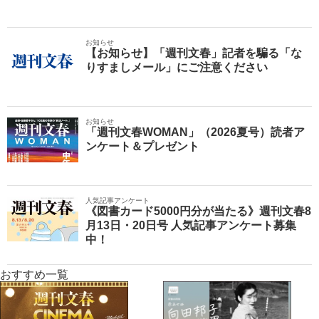
お知らせ
【お知らせ】「週刊文春」記者を騙る「な
りすましメール」にご注意ください
お知らせ
「週刊文春WOMAN」（2026夏号）読者ア
ンケート＆プレゼント
人気記事アンケート
《図書カード5000円分が当たる》週刊文春8
月13日・20日号 人気記事アンケート募集
中！
おすすめ一覧