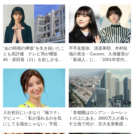
“あの時期の欅坂”を生き抜いたこ
平手友梨奈、清原果耶、木村拓
とも高評価 テレビ局が櫻坂
哉の長女・Cocomi、久保建英が
46・原田葵（21）を欲しがる意
「新成人」に…「2001年世代」
外な理由とは《フジ局アナ内
のスゴイ顔ぶれ
定》
入社初日にいきなり『報ステ』
「首都圏はロシアン・ルーレッ
デビュー…「私が濡れるのを気
トの上にある」3800万人が暮ら
にしてる場合じゃない」宇賀な
す土地で何が…京大名誉教授が
つみ（36）が語る“局アナ人生最
解説する「首都直下地震」のメ