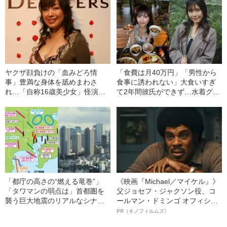
高の瞬間”
カニズム
ヤクザ顔負けの「血みどろ情
「食費は月40万円」「男性から
事」豊満な身体を舐めまわさ
食事に誘われない」大食いすぎ
れ…「自称16歳美少女」怪演
て2年間彼氏ができず…水着グラ
中、かたせ梨乃（69）の美しす
ビアも話題の“可愛すぎる”大食い
ぎる“熟れ方”
女子（24）が語る、驚愕の食生
活
「都庁の高さの“燃える竜巻”」
《映画『Michael／マイケル』》
「タワマンの弱点は」首都圏を
父ジョセフ・ジャクソン役、コ
襲う巨大地震のリアルなシナリ
ールマン・ドミンゴ オフィシャ
オ《関東大震災から100年》
ルインタビュー“観客を魅了した
PR（キノフィルムズ）
名優、複雑な父親像への想いを