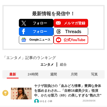
最新情報を発信中！
フォロー
メルマガ登録
フォロー
公式YouTube
Googleニュース
「エンタメ」記事のランキング
エンタメ
総合
最新
24時間
週間
月間
写真
ヤクザ顔負けの「血みどろ情事」豊満な身体
を舐めまわされ…「自称16歳美少女」怪演
中、かたせ梨乃（69）の美しすぎる“熟れ方”
2026/08/06
ゆるま 小林