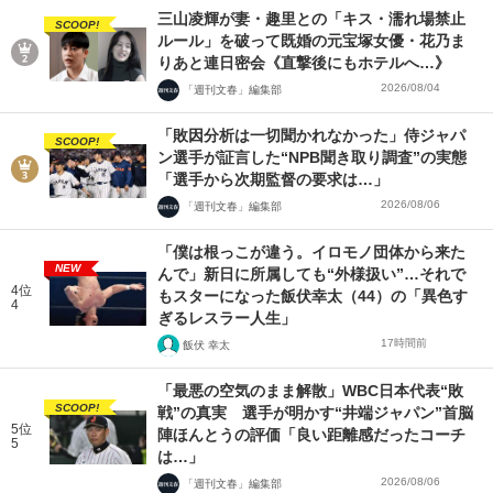
三山凌輝が妻・趣里との「キス・濡れ場禁止
SCOOP!
ルール」を破って既婚の元宝塚女優・花乃ま
りあと連日密会《直撃後にもホテルへ…》
2026/08/04
「週刊文春」編集部
「敗因分析は一切聞かれなかった」侍ジャパ
SCOOP!
ン選手が証言した“NPB聞き取り調査”の実態
「選手から次期監督の要求は…」
2026/08/06
「週刊文春」編集部
「僕は根っこが違う。イロモノ団体から来た
NEW
んで」新日に所属しても“外様扱い”…それで
4位
もスターになった飯伏幸太（44）の「異色す
4
ぎるレスラー人生」
17時間前
飯伏 幸太
「最悪の空気のまま解散」WBC日本代表“敗
SCOOP!
戦”の真実 選手が明かす“井端ジャパン”首脳
5位
陣ほんとうの評価「良い距離感だったコーチ
5
は…」
2026/08/06
「週刊文春」編集部