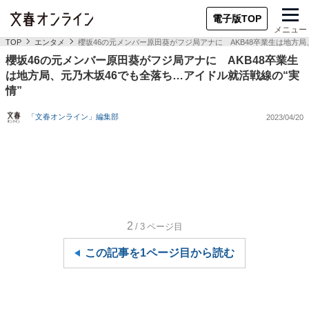
電子版TOP
メニュー
TOP
エンタメ
櫻坂46の元メンバー原田葵がフジ局アナに AKB48卒業生は地方局
櫻坂46の元メンバー原田葵がフジ局アナに AKB48卒業生
は地方局、元乃木坂46でも全落ち…アイドル就活戦線の“実
情”
「文春オンライン」編集部
2023/04/20
2
/3
ページ目
この記事を1ページ目から読む