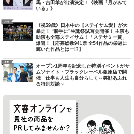
馬・吉田羊が出演決定！《映画『月がみて
いる』》
PR
《祝59歳》日本中の【ステイサム愛】が大
暴走！ “勝手に”生誕祭試写会開催！ 主演も
助演も全部ステイサム！「ステサミー賞」
爆誕！【応募総数941票 全54作品の栄冠に
輝いた作品とはー!?】
PR
オープン1周年を記念した特別イベントがサ
ムソナイト・ブラックレーベル銀座店で開
催 仕事も人生も自分らしく～笑顔あふれ
る特別対談～