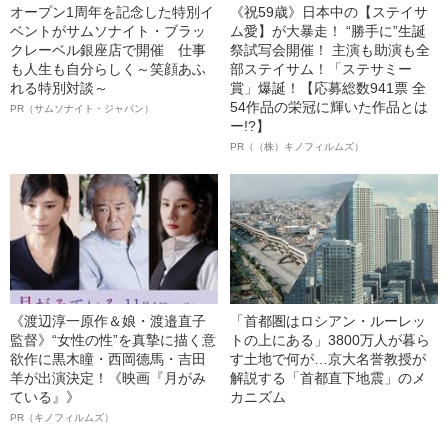
オープン1周年を記念した特別イ
《祝59歳》日本中の【ステイサ
ベントがサムソナイト・ブラッ
ム愛】が大暴走！ “勝手に”生誕
クレーベル銀座店で開催 仕事
祭試写会開催！ 主演も助演も全
も人生も自分らしく～笑顔あふ
部ステイサム！「ステサミー
れる特別対談～
賞」爆誕！【応募総数941票 全
54作品の栄冠に輝いた作品とは
PR（サムソナイト・ジャパン）
ー!?】
PR（（株）キノフィルムズ）
《渡辺淳一原作＆娘・渡邉直子
「首都圏はロシアン・ルーレッ
監督》“女性の性”を真摯に描く意
トの上にある」3800万人が暮ら
欲作に黒木瞳・西岡德馬・吉田
す土地で何が…京大名誉教授が
羊が出演決定！《映画『月がみ
解説する「首都直下地震」のメ
ている』》
カニズム
PR（キノフィルムズ）