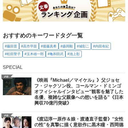
おすすめのキーワードタグ一覧
#藤田晋
#高市早苗
#後藤真希
#森岡毅
#城彰二
#内田有紀
#松田聖子
#玉木雄一郎
#亀和田武
#池上彰
SPECIAL
PR
《映画『Michael／マイケル』》父ジョセ
フ・ジャクソン役、コールマン・ドミンゴ
オフィシャルインタビュー“観客を魅了した
名優、複雑な父親像への想いを語る”《日本
興収70億円突破》
PR
《渡辺淳一原作＆娘・渡邉直子監督》“女性
の性”を真摯に描く意欲作に黒木瞳・西岡德