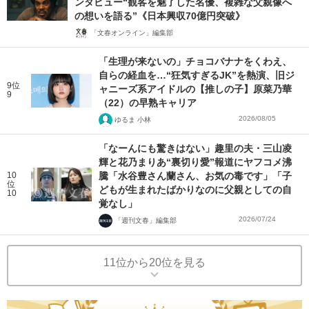
ンタビュー“観客を魅了した名優、複雑な父親像へ
の想いを語る”《日本興収70億円突破》
「文春オンライン」編集部
「生理が来ないの」チョコバナナをくわえ、
自らの経血を…“狂気すぎるJK”を熱演、旧ジ
9位
ャニーズ系アイドルの【推しの子】原菜乃華
9
（22）の早熟キャリア
2026/08/05
ゆるま 小林
「なーんにも驚きはない」趣里の夫・三山凌
輝と花乃まりあ“裏切り愛”報道にヤフコメ沸
10
騰「水谷豊さん蘭さん、お気の毒です」「子
位
どもが生まれたばかりなのに父親としての自
10
覚なし」
2026/07/24
「週刊文春」編集部
11位から20位を見る