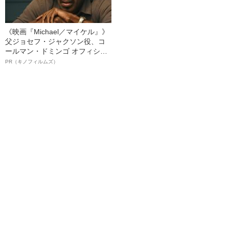
《映画『Michael／マイケル』》
父ジョセフ・ジャクソン役、コ
ールマン・ドミンゴ オフィシャ
ルインタビュー“観客を魅了した
PR（キノフィルムズ）
名優、複雑な父親像への想いを
語る”《日本興収70億円突破》