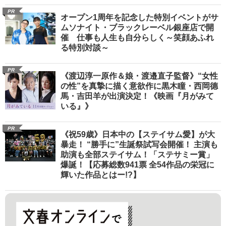
PR
オープン1周年を記念した特別イベントがサ
ムソナイト・ブラックレーベル銀座店で開
催 仕事も人生も自分らしく～笑顔あふれ
る特別対談～
PR
《渡辺淳一原作＆娘・渡邉直子監督》“女性
の性”を真摯に描く意欲作に黒木瞳・西岡德
馬・吉田羊が出演決定！《映画『月がみて
いる』》
PR
《祝59歳》日本中の【ステイサム愛】が大
暴走！ “勝手に”生誕祭試写会開催！ 主演も
助演も全部ステイサム！「ステサミー賞」
爆誕！【応募総数941票 全54作品の栄冠に
輝いた作品とはー!?】