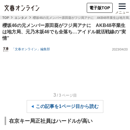
電子版TOP
メニュー
TOP
エンタメ
櫻坂46の元メンバー原田葵がフジ局アナに AKB48卒業生は地方局
櫻坂46の元メンバー原田葵がフジ局アナに AKB48卒業生
は地方局、元乃木坂46でも全落ち…アイドル就活戦線の“実
情”
「文春オンライン」編集部
2023/04/20
3
/3
ページ目
この記事を1ページ目から読む
在京キー局正社員はハードルが高い