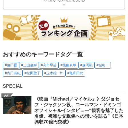
おすすめのキーワードタグ一覧
#藤田晋
#三山凌輝
#高市早苗
#後藤真希
#森岡毅
#城彰二
#内田有紀
#松田聖子
#玉木雄一郎
#亀和田武
SPECIAL
PR
《映画『Michael／マイケル』》父ジョセ
フ・ジャクソン役、コールマン・ドミンゴ
オフィシャルインタビュー“観客を魅了した
名優、複雑な父親像への想いを語る”《日本
興収70億円突破》