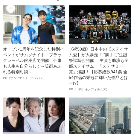
オープン1周年を記念した特別イ
《祝59歳》日本中の【ステイサ
ベントがサムソナイト・ブラッ
ム愛】が大暴走！ “勝手に”生誕
クレーベル銀座店で開催 仕事
祭試写会開催！ 主演も助演も全
も人生も自分らしく～笑顔あふ
部ステイサム！「ステサミー
れる特別対談～
賞」爆誕！【応募総数941票 全
54作品の栄冠に輝いた作品とは
PR（サムソナイト・ジャパン）
ー!?】
PR（（株）キノフィルムズ）