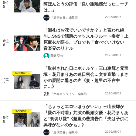
5位
陣ほんとうの評価「良い距離感だったコーチ
5
は…」
2026/08/06
「週刊文春」編集部
「謝礼はお花でいいですか？」と言われ絶
句…SNSで話題のマッスルフルート奏者・上
6位
原麻衣が語る、プロでも「食べていけない」
6
音楽界のリアル
2026/08/01
我妻 弘崇
「取材された日にホテル？」三山凌輝と元宝
SCOOP!
塚・花乃まりあの連日密会…文春直撃→まさ
7位
かの展開に驚きの声《妻・趣里の不在中
7
に…》
2026/08/03
「文春オンライン」編集部
「ちょっとエロいほうがいい」三山凌輝が
SCOOP!
『愛の不時着』共演の既婚女優・花乃まりあ
8位
と“裏切り愛”《趣里の悲痛告白「夫は子供に
8
興味がないのかも」》
2026/08/04
「週刊文春」編集部