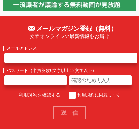
メールマガジン登録（無料）
文春オンラインの最新情報をお届け
メールアドレス
パスワード（半角英数6文字以上12文字以下）
利用規約を確認する
利用規約に同意します