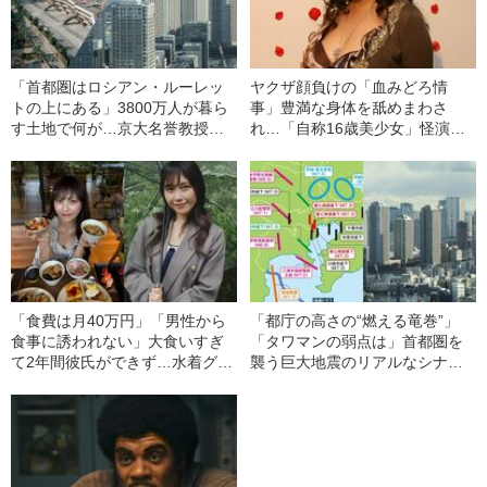
「首都圏はロシアン・ルーレッ
ヤクザ顔負けの「血みどろ情
トの上にある」3800万人が暮ら
事」豊満な身体を舐めまわさ
す土地で何が…京大名誉教授が
れ…「自称16歳美少女」怪演
解説する「首都直下地震」のメ
中、かたせ梨乃（69）の美しす
カニズム
ぎる“熟れ方”
「食費は月40万円」「男性から
「都庁の高さの“燃える竜巻”」
食事に誘われない」大食いすぎ
「タワマンの弱点は」首都圏を
て2年間彼氏ができず…水着グラ
襲う巨大地震のリアルなシナリ
ビアも話題の“可愛すぎる”大食い
オ《関東大震災から100年》
女子（24）が語る、驚愕の食生
活