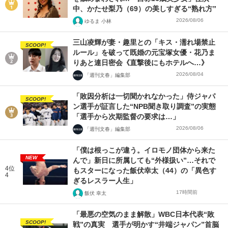
中、かたせ梨乃（69）の美しすぎる“熟れ方”
2026/08/06
ゆるま 小林
三山凌輝が妻・趣里との「キス・濡れ場禁止
SCOOP!
ルール」を破って既婚の元宝塚女優・花乃ま
りあと連日密会《直撃後にもホテルへ…》
2026/08/04
「週刊文春」編集部
「敗因分析は一切聞かれなかった」侍ジャパ
SCOOP!
ン選手が証言した“NPB聞き取り調査”の実態
「選手から次期監督の要求は…」
2026/08/06
「週刊文春」編集部
「僕は根っこが違う。イロモノ団体から来た
NEW
んで」新日に所属しても“外様扱い”…それで
4位
もスターになった飯伏幸太（44）の「異色す
4
ぎるレスラー人生」
17時間前
飯伏 幸太
「最悪の空気のまま解散」WBC日本代表“敗
SCOOP!
戦”の真実 選手が明かす“井端ジャパン”首脳