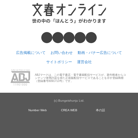
広告掲載について
お問い合わせ
動画・バナー広告について
サイトポリシー
運営会社
ABJマークは、この電子書店・電子書籍配信サービスが、著作権者からコ
ンテンツ使用許諾を得た正規版配信サービスであることを示す登録商標
（登録番号6091713号）です。
(c) Bungeishunju Ltd.
Number Web
CREA WEB
本の話