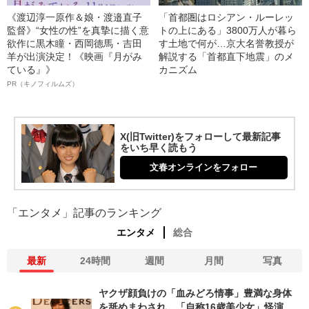
《渡辺淳一原作＆娘・渡邉直子
「首都圏はロシアン・ルーレッ
監督》“女性の性”を真摯に描く意
トの上にある」3800万人が暮ら
欲作に黒木瞳・西岡德馬・吉田
す土地で何が…京大名誉教授が
羊が出演決定！《映画『月がみ
解説する「首都直下地震」のメ
ている』》
カニズム
PR（キノフィルムズ）
X(旧Twitter)をフォローして最新記事
をいち早く読もう
文春オンラインをフォロー
「エンタメ」記事のランキング
エンタメ
総合
最新
24時間
週間
月間
写真
ヤクザ顔負けの「血みどろ情事」豊満な身体
を舐めまわされ…「自称16歳美少女」怪演