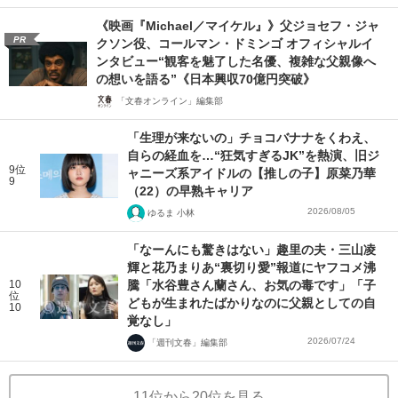
《映画『Michael／マイケル』》父ジョセフ・ジャ
PR
クソン役、コールマン・ドミンゴ オフィシャルイ
ンタビュー“観客を魅了した名優、複雑な父親像へ
の想いを語る”《日本興収70億円突破》
「文春オンライン」編集部
「生理が来ないの」チョコバナナをくわえ、
自らの経血を…“狂気すぎるJK”を熱演、旧ジ
9位
ャニーズ系アイドルの【推しの子】原菜乃華
9
（22）の早熟キャリア
2026/08/05
ゆるま 小林
「なーんにも驚きはない」趣里の夫・三山凌
輝と花乃まりあ“裏切り愛”報道にヤフコメ沸
10
騰「水谷豊さん蘭さん、お気の毒です」「子
位
どもが生まれたばかりなのに父親としての自
10
覚なし」
2026/07/24
「週刊文春」編集部
11位から20位を見る