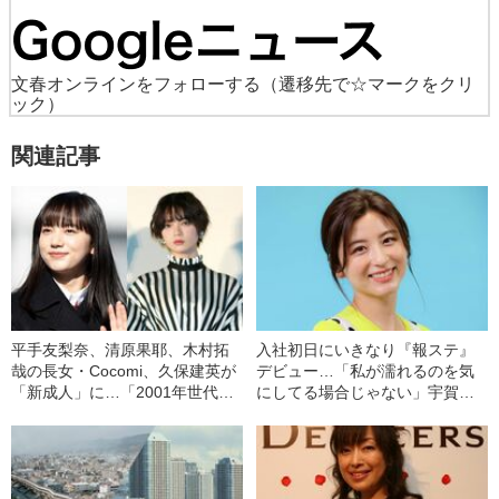
文春オンラインをフォローする
（遷移先で☆マークをクリ
ック）
関連記事
平手友梨奈、清原果耶、木村拓
入社初日にいきなり『報ステ』
哉の長女・Cocomi、久保建英が
デビュー…「私が濡れるのを気
「新成人」に…「2001年世代」
にしてる場合じゃない」宇賀な
のスゴイ顔ぶれ
つみ（36）が語る“局アナ人生最
高の瞬間”