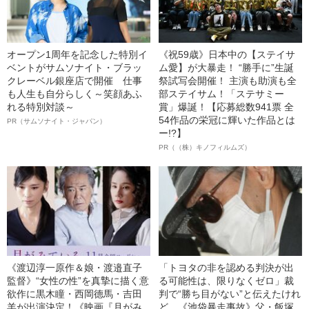
オープン1周年を記念した特別イ
《祝59歳》日本中の【ステイサ
ベントがサムソナイト・ブラッ
ム愛】が大暴走！ “勝手に”生誕
クレーベル銀座店で開催 仕事
祭試写会開催！ 主演も助演も全
も人生も自分らしく～笑顔あふ
部ステイサム！「ステサミー
れる特別対談～
賞」爆誕！【応募総数941票 全
54作品の栄冠に輝いた作品とは
PR（サムソナイト・ジャパン）
ー!?】
PR（（株）キノフィルムズ）
《渡辺淳一原作＆娘・渡邉直子
「トヨタの非を認める判決が出
監督》“女性の性”を真摯に描く意
る可能性は、限りなくゼロ」裁
欲作に黒木瞳・西岡德馬・吉田
判で“勝ち目がない”と伝えたけれ
羊が出演決定！《映画『月がみ
ど…《池袋暴走事故》父・飯塚