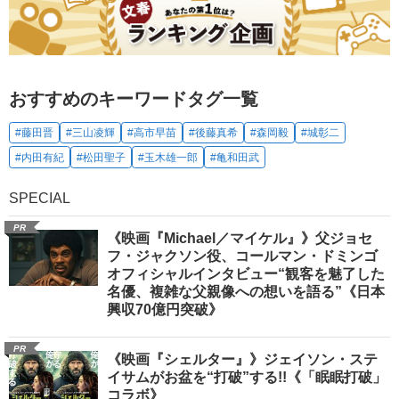
おすすめのキーワードタグ一覧
#藤田晋
#三山凌輝
#高市早苗
#後藤真希
#森岡毅
#城彰二
#内田有紀
#松田聖子
#玉木雄一郎
#亀和田武
SPECIAL
PR
《映画『Michael／マイケル』》父ジョセ
フ・ジャクソン役、コールマン・ドミンゴ
オフィシャルインタビュー“観客を魅了した
名優、複雑な父親像への想いを語る”《日本
興収70億円突破》
PR
《映画『シェルター』》ジェイソン・ステ
イサムがお盆を“打破”する!!《「眠眠打破」
コラボ》