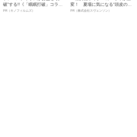
破”する!!《「眠眠打破」コラ
変！ 夏場に気になる“頭皮のニ
ボ》
オイ”や“ベタつき”を解消す
PR（キノフィルムズ）
PR（株式会社スヴェンソン）
る、“ウィッグのスペシャリス
ト”が生み出した徹底ケアとは