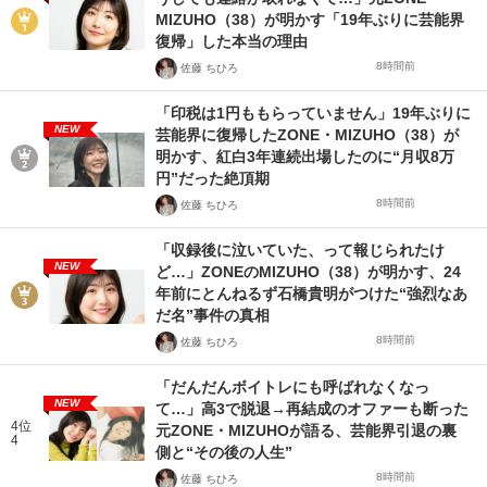
MIZUHO（38）が明かす「19年ぶりに芸能界
復帰」した本当の理由
8時間前
佐藤 ちひろ
「印税は1円ももらっていません」19年ぶりに
NEW
芸能界に復帰したZONE・MIZUHO（38）が
明かす、紅白3年連続出場したのに“月収8万
円”だった絶頂期
8時間前
佐藤 ちひろ
「収録後に泣いていた、って報じられたけ
NEW
ど…」ZONEのMIZUHO（38）が明かす、24
年前にとんねるず石橋貴明がつけた“強烈なあ
だ名”事件の真相
8時間前
佐藤 ちひろ
「だんだんボイトレにも呼ばれなくなっ
NEW
て…」高3で脱退→再結成のオファーも断った
4位
元ZONE・MIZUHOが語る、芸能界引退の裏
4
側と“その後の人生”
8時間前
佐藤 ちひろ