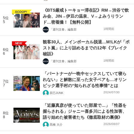
《BTS厳戒トーキョー滞在記》RM→渋谷で飲
SCOOP!
み会、JIN→伊豆の温泉、V→よみうりラン
5位
5
ド…密着撮！【無料公開】
1時間前
「週刊文春」編集部
観客30人、メインボーカル脱退…M!LKが「ポ
NEW
スト嵐」に上り詰めるまでの12年《ブレイク
6位
6
秘話》
1時間前
「週刊文春」編集部
「パートナーが一晩中セックスしていて寝ら
れない」と解散に至った女子ペアも…オリン
7位
7
ピック選手村の“知られざる性事情”とは
2024/07/30
辰巳JUNK
「近藤真彦が使っていた部屋で…」「性器を
握らされる」ジャニー喜多川による性加害、
8位
8
語り始めた被害者たち《徹底取材の裏側》
2026/08/07
髙橋 大介