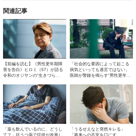
関連記事
【前編を読む】《男性更年期障
「社会的な要因によって起こる
害を告白》ヒロミ（57）が語る
病気といっても過言ではない」
令和のオジサンの“生きづら
医師が警鐘を鳴らす“男性更年期
さ”「昭和世代の僕らは休み方が
障害”の知られざる真実《チェッ
わからない」「体調が悪いと言
クリスト付き》
えない」
「薬も飲んでいるのに、どうし
「うるせえなと突然キレる」
て？」抗うつ薬で症状が改善し
「将来への不安を口にす