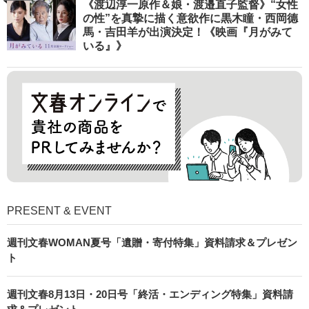
《渡辺淳一原作＆娘・渡邉直子監督》“女性
の性”を真摯に描く意欲作に黒木瞳・西岡德
馬・吉田羊が出演決定！《映画『月がみて
いる』》
PRESENT & EVENT
週刊文春WOMAN夏号「遺贈・寄付特集」資料請求＆プレゼン
ト
週刊文春8月13日・20日号「終活・エンディング特集」資料請