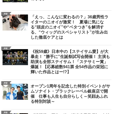
PR
「えっ、こんなに変わるの？」36歳男性ラ
イターのニオイが激変！ 夏場に気にな
る“頭皮のニオイ”や“ベタつき”を解消す
る、“ウィッグのスペシャリスト”が生み出
した徹底ケアとは
PR
《祝59歳》日本中の【ステイサム愛】が大
暴走！ “勝手に”生誕祭試写会開催！ 主演も
助演も全部ステイサム！「ステサミー賞」
爆誕！【応募総数941票 全54作品の栄冠に
輝いた作品とはー!?】
PR
オープン1周年を記念した特別イベントがサ
ムソナイト・ブラックレーベル銀座店で開
催 仕事も人生も自分らしく～笑顔あふれ
る特別対談～
PR