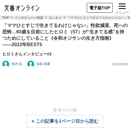
電子版TOP
メニュー
TOP
インタビュー／対談
エンタメ
「ママひとすじで生きてるわけじゃない」性欲
「ママひとすじで生きてるわけじゃない」性欲減退、死への
恐怖…60歳を目前にしたヒロミ（57）が“生きてる感”を持
つためにしていること《令和オジサンの生き方指南》
――2022年BEST5
ヒロミさんインタビュー#2
垣内 栄
前島 環夏
2023/05/03
2
/6
ページ目
この記事を1ページ目から読む