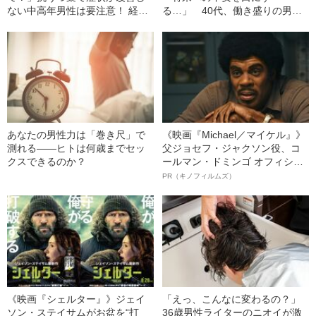
ない中高年男性は要注意！ 経験
る…」 40代、働き盛りの男性
者が明かす“男性更年期”のリアル
を襲う“病気”の正体とは
あなたの男性力は「巻き尺」で
《映画『Michael／マイケル』》
測れる――ヒトは何歳までセッ
父ジョセフ・ジャクソン役、コ
クスできるのか？
ールマン・ドミンゴ オフィシャ
ルインタビュー“観客を魅了した
PR（キノフィルムズ）
名優、複雑な父親像への想いを
語る”《日本興収70億円突破》
《映画『シェルター』》ジェイ
「えっ、こんなに変わるの？」
ソン・ステイサムがお盆を“打
36歳男性ライターのニオイが激