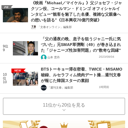
《映画『Michael／マイケル』》父ジョセフ・ジャ
PR
クソン役、コールマン・ドミンゴ オフィシャルイ
ンタビュー“観客を魅了した名優、複雑な父親像へ
の想いを語る”《日本興収70億円突破》
「文春オンライン」編集部
「父の通夜の晩、息子を狙うジャニー氏に気
づいた」元SMAP草彅剛（49）が巻き込まれ
9位
9
た「ジャニーズ性加害問題」の“数奇な因縁”
2023/08/04
山本 雲丹
BTSトーキョー滞在密着、TWICE・MISAMO
NEW
10
秘録、ルセラフィム焼肉デート撮…週刊文春
位
が報じた韓国スターの素顔
10
1時間前
「週刊文春」編集部
11位から20位を見る