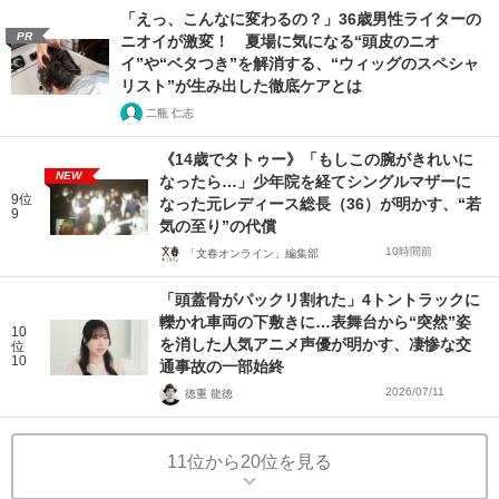
「えっ、こんなに変わるの？」36歳男性ライターの
PR
ニオイが激変！ 夏場に気になる“頭皮のニオ
イ”や“ベタつき”を解消する、“ウィッグのスペシャ
リスト”が生み出した徹底ケアとは
二瓶 仁志
《14歳でタトゥー》「もしこの腕がきれいに
NEW
なったら…」少年院を経てシングルマザーに
9位
なった元レディース総長（36）が明かす、“若
9
気の至り”の代償
10時間前
「文春オンライン」編集部
「頭蓋骨がパックリ割れた」4トントラックに
轢かれ車両の下敷きに…表舞台から“突然”姿
10
を消した人気アニメ声優が明かす、凄惨な交
位
10
通事故の一部始終
2026/07/11
徳重 龍徳
11位から20位を見る