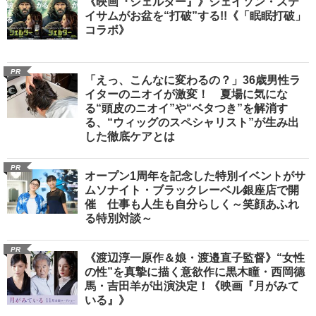
《映画『シェルター』》ジェイソン・ステ
イサムがお盆を“打破”する!!《「眠眠打破」
コラボ》
PR
「えっ、こんなに変わるの？」36歳男性ラ
イターのニオイが激変！ 夏場に気にな
る“頭皮のニオイ”や“ベタつき”を解消す
る、“ウィッグのスペシャリスト”が生み出
した徹底ケアとは
PR
オープン1周年を記念した特別イベントがサ
ムソナイト・ブラックレーベル銀座店で開
催 仕事も人生も自分らしく～笑顔あふれ
る特別対談～
PR
《渡辺淳一原作＆娘・渡邉直子監督》“女性
の性”を真摯に描く意欲作に黒木瞳・西岡德
馬・吉田羊が出演決定！《映画『月がみて
いる』》