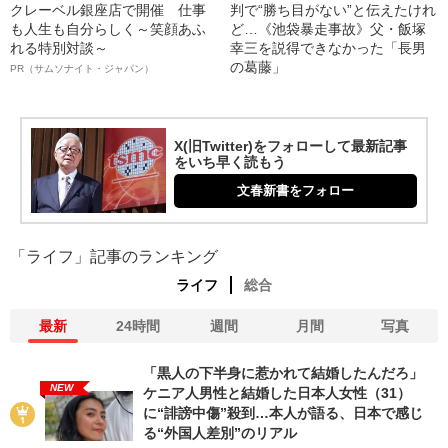
クレーベル銀座店で開催 仕事
判で“勝ち目がない”と伝えたけれ
も人生も自分らしく～笑顔あふ
ど…《池袋暴走事故》父・飯塚
れる特別対談～
幸三を説得できなかった「長男
の葛藤」
PR（サムソナイト・ジャパン）
X(旧Twitter)をフォローして最新記事
をいち早く読もう
文春新書をフォロー
「ライフ」記事のランキング
ライフ
総合
最新
24時間
週間
月間
写真
「黒人の下半身に惹かれて結婚したんだろ」
NEW
ケニア人男性と結婚した日本人女性（31）
に“誹謗中傷”殺到…本人が語る、日本で感じ
る“外国人差別”のリアル