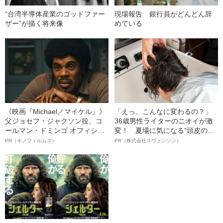
“台湾半導体産業のゴッドファー
現場報告 銀行員がどんどん辞
ザー”が描く将来像
めている
《映画『Michael／マイケル』》
「えっ、こんなに変わるの？」
父ジョセフ・ジャクソン役、コ
36歳男性ライターのニオイが激
ールマン・ドミンゴ オフィシャ
変！ 夏場に気になる“頭皮のニ
ルインタビュー“観客を魅了した
オイ”や“ベタつき”を解消す
PR（キノフィルムズ）
PR（株式会社スヴェンソン）
名優、複雑な父親像への想いを
る、“ウィッグのスペシャリス
語る”《日本興収70億円突破》
ト”が生み出した徹底ケアとは