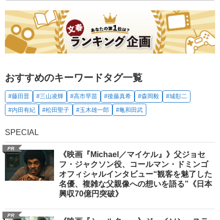
おすすめのキーワードタグ一覧
#藤田晋
#三山凌輝
#高市早苗
#後藤真希
#森岡毅
#城彰二
#内田有紀
#松田聖子
#玉木雄一郎
#亀和田武
SPECIAL
PR
《映画『Michael／マイケル』》父ジョセ
フ・ジャクソン役、コールマン・ドミンゴ
オフィシャルインタビュー“観客を魅了した
名優、複雑な父親像への想いを語る”《日本
興収70億円突破》
PR