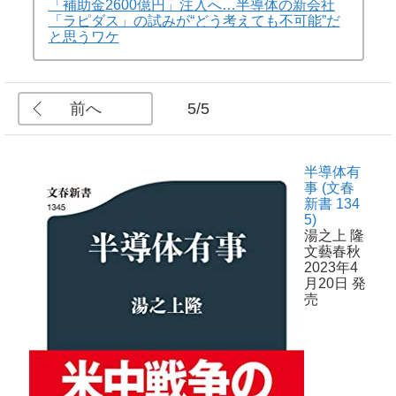
「補助金2600億円」注入へ…半導体の新会社
「ラピダス」の試みが“どう考えても不可能”だ
と思うワケ
前へ
5/5
半導体有
事 (文春
新書 134
5)
湯之上 隆
文藝春秋
2023年4
月20日 発
売