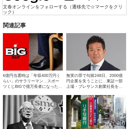
文春オンラインをフォローする
（遷移先で☆マークをクリ
ック）
関連記事
6億円当選時は「年収400万円く
無実の罪で勾留248日、2000億
らい」のサラリーマン…スポー
円企業を失うことに…東証一部
ツくじBIGで億万長者になった男
上場・プレサンス創業社長を襲
が明かす“その後の10年”
った「冤罪事件」の発端は