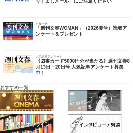
りすましメール」にご注意ください
お知らせ
「週刊文春WOMAN」（2026夏号）読者ア
ンケート＆プレゼント
人気記事アンケート
《図書カード5000円分が当たる》週刊文春8
月13日・20日号 人気記事アンケート募集
中！
おすすめ一覧