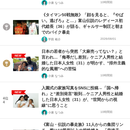
10時間前
小泉 なつみ
《タイマン50戦無敗》「顔を見ると、『やば
い。逃げろ』と…」富山伝説のレディース初
代総長（36）が語る、ギャルサー制圧と朝ま
でのバイク暴走
2026/08/01
平田 裕介
日本の若者から突然「大麻売ってない？」と
NEW
言われ…「侮辱だし差別」ケニア人男性と結
婚した日本人女性（31）が明かす、“排外主義
的な風潮”への苦悩
10時間前
小泉 なつみ
入園式の家族写真をSNSに投稿→「国へ帰
NEW
れ」と“差別発言”殺到…ケニア人男性と結婚
4位
した日本人女性（31）が、“世間からの視
4
線”に思うこと
10時間前
小泉 なつみ
《富山・伝説の暴走族》11人からの集団リン