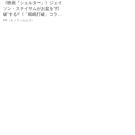
《映画『シェルター』》ジェイ
ソン・ステイサムがお盆を“打
破”する!!《「眠眠打破」コラ
ボ》
PR（キノフィルムズ）