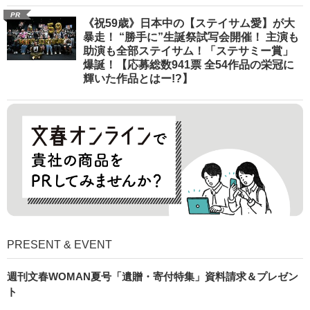
PR
《祝59歳》日本中の【ステイサム愛】が大
暴走！ “勝手に”生誕祭試写会開催！ 主演も
助演も全部ステイサム！「ステサミー賞」
爆誕！【応募総数941票 全54作品の栄冠に
輝いた作品とはー!?】
PRESENT & EVENT
週刊文春WOMAN夏号「遺贈・寄付特集」資料請求＆プレゼン
ト