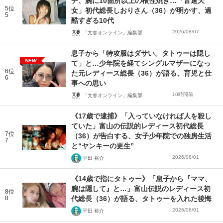
チ、腕に10箇所以上の根性焼き…「音速天
5位
女」初代総長しおりさん（36）が明かす、過
5
酷すぎる10代
2026/08/07
「文春オンライン」編集部
息子から「特攻服はダサい。タトゥーは隠し
NEW
て」と…少年院を経てシングルマザーになっ
6位
た元レディース総長（36）が語る、育児と仕
6
事への思い
10時間前
「文春オンライン」編集部
《17歳で逮捕》「入っていなければ人を殺し
ていた」富山の伝説的レディース初代総長
7位
（36）が告白する、女子少年院での独房生活
7
と“ヤンキーの更生”
2026/08/01
平田 裕介
《14歳で指にタトゥー》「息子から『ママ、
腕は隠して』と…」富山伝説のレディース初
8位
8
代総長（36）が語る、タトゥーを入れた後悔
2026/08/01
平田 裕介