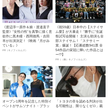
《渡辺淳一原作＆娘・渡邉直子
《祝59歳》日本中の【ステイサ
監督》“女性の性”を真摯に描く意
ム愛】が大暴走！ “勝手に”生誕
欲作に黒木瞳・西岡德馬・吉田
祭試写会開催！ 主演も助演も全
羊が出演決定！《映画『月がみ
部ステイサム！「ステサミー
ている』》
賞」爆誕！【応募総数941票 全
54作品の栄冠に輝いた作品とは
PR（キノフィルムズ）
ー!?】
PR（（株）キノフィルムズ）
オープン1周年を記念した特別イ
「トヨタの非を認める判決が出
ベントがサムソナイト・ブラッ
る可能性は、限りなくゼロ」裁