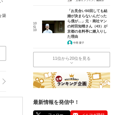
「文春オンライン」編集部
い
、
「お見合い50回しても結
を築
婚が決まらないんだった
ら僕が…」元・商社マン
10
の村田知晴さん（43）が
位
10
京都の名料亭に婿入りし
た理由
中岡 愛子
11位から20位を見る
最新情報を発信中！
フォロー
メルマガ登録