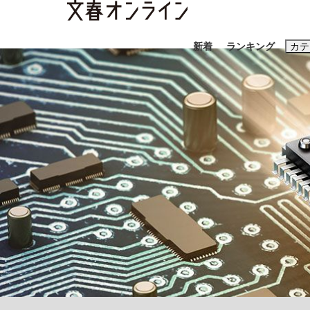
新着
ランキング
カテ
スクープ
ニュー
おすすめのキ
#藤田晋
#三
#玉木雄一郎
「90%は失敗する。でも…」本田圭佑が初め
終戦から81年