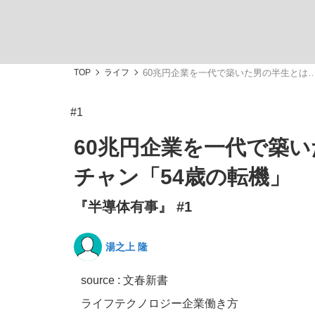
TOP
ライフ
60兆円企業を一代で築いた男の半生とは…
#1
「敗因分析は一切聞かれなかった」侍ジャパン選
キングの誕生を、目撃せよ。
60兆円企業を一代で築い
チャン「54歳の転機」
『半導体有事』 #1
the Style
湯之上 隆
source : 文春新書
「目標達成できなかったからと言って…」サッ
ライフ
テクノロジー
企業
働き方