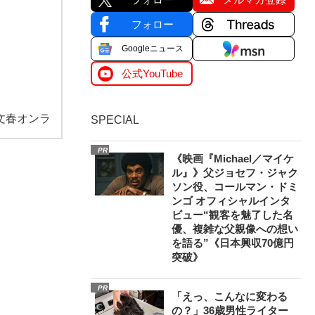
フォロー
Googleニュース
公式YouTube
文春オンラ
SPECIAL
PR
《映画『Michael／マイケ
ル』》父ジョセフ・ジャク
ソン役、コールマン・ドミ
ンゴ オフィシャルインタ
ビュー“観客を魅了した名
優、複雑な父親像への想い
を語る”《日本興収70億円
突破》
PR
「えっ、こんなに変わる
の？」36歳男性ライター