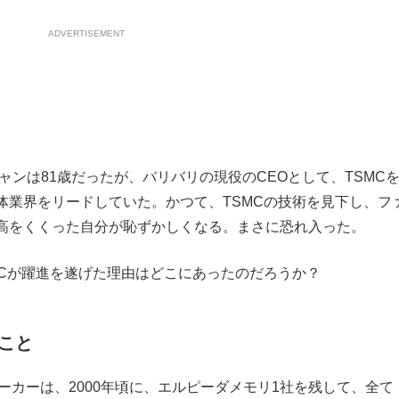
ADVERTISEMENT
ャンは81歳だったが、バリバリの現役のCEOとして、TSMC
体業界をリードしていた。かつて、TSMCの技術を見下し、フ
高をくくった自分が恥ずかしくなる。まさに恐れ入った。
Cが躍進を遂げた理由はどこにあったのだろうか？
こと
カーは、2000年頃に、エルピーダメモリ1社を残して、全て