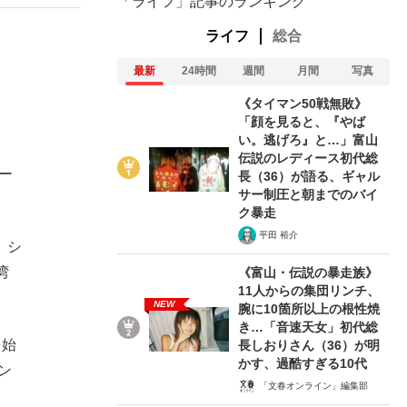
「ライフ」記事のランキング
ライフ
総合
最新
24時間
週間
月間
写真
《タイマン50戦無敗》
「顔を見ると、『やば
い。逃げろ』と…」富山
伝説のレディース初代総
ー
長（36）が語る、ギャル
サー制圧と朝までのバイ
ク暴走
平田 裕介
。シ
湾
《富山・伝説の暴走族》
11人からの集団リンチ、
NEW
腕に10箇所以上の根性焼
き…「音速天女」初代総
を始
長しおりさん（36）が明
かす、過酷すぎる10代
ン
「文春オンライン」編集部