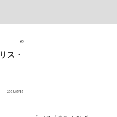
ない資産運用のすべて
#2
が悲しい」『北の国から』倉本聰氏（91...
モリス・
2023/05/15