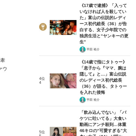
《17歳で逮捕》「入って
いなければ人を殺してい
た」富山の伝説的レディ
ース初代総長（36）が告
白する、女子少年院での
独房生活と“ヤンキーの更
生”
平田 裕介
を牽
《14歳で指にタトゥー》
「息子から『ママ、腕は
ァウ
隠して』と…」富山伝説
4位
のレディース初代総長
4
（36）が語る、タトゥー
を入れた後悔
平田 裕介
「飲み込んでない」「バ
ケツに吐いてる」大食い
動画にアンチ殺到…体重
46キロの“可愛すぎる”大
5位