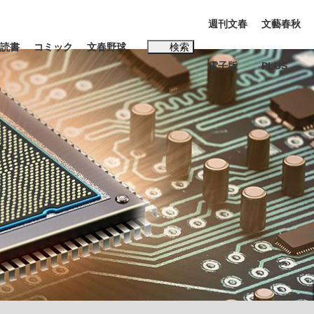
週刊文春
文藝春秋
読書
コミック
文春野球
検索
電子版
PLUS
インタビュー
読書
#松田聖子
む将棋
BC日本代表“敗戦”の真実 選手が明かす...