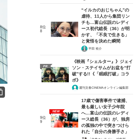
“イルカのおじちゃん”の
虐待、11人から集団リン
チも…富山伝説のレディ
8位
ース初代総長（36）が明
8
かす、「不良で生きる」
と覚悟を決めた瞬間
平田 裕介
《映画『シェルター』》ジェイ
PR
ソン・ステイサムがお盆を“打
破”する!!《「眠眠打破」コラ
ボ》
週刊文春CINEMAオンライン編集部
17歳で傷害事件で逮捕、
最も厳しい女子少年院
NEW
へ…富山の伝説のレディ
9位
ース総長（36）が、独房
9
の孤独の中で突きつけら
れた「自分の身勝手さ」