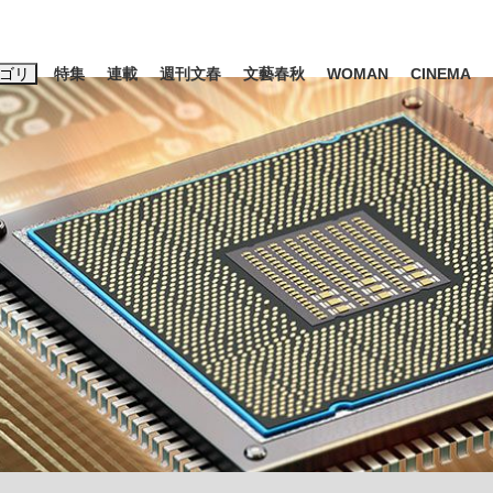
ゴリ
特集
連載
週刊文春
文藝春秋
WOMAN
CINEMA
キーワード入力
ス
エンタメ
ライフ
ビジネス
ーワードタグ一覧
山凌輝
#高市早苗
#後藤真希
#森岡毅
#城彰二
#内田有紀
観る将棋、読
#亀和田武
て明かした日本代表監督に...
「最悪の空気のまま解散」W