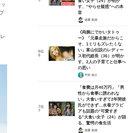
5
食い女子（24）が明か
チッ
す、“やらせ疑惑”への本
音
プ
徳重 龍徳
《両腕にでかいタトゥ
ブレ
ー》「元暴走族だからこ
そ、1ミリもズレたくな
い」富山伝説のレディー
6位
6
ス初代総長（36）が明か
す、2人の子育てと仕事へ
の思い
平田 裕介
「食費は月40万円」「男
性から食事に誘われな
い」大食いすぎて2年間彼
氏ができず…水着グラビ
7位
7
アも話題の“可愛すぎ
る”大食い女子（24）が語
る、驚愕の食生活
徳重 龍徳