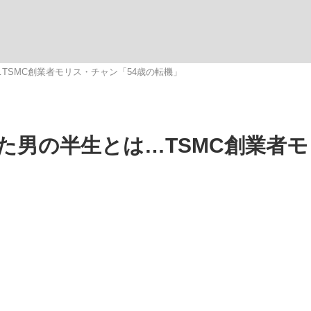
いまさら聞け
TSMC創業者モリス・チャン「54歳の転機」
手が証言した“NPB聞...
「クマが悪者扱いされているの
た男の半生とは…TSMC創業者
もっと見る
カー日本代表・森保一監督...