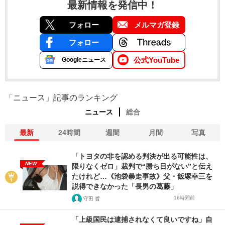
最新情報を発信中！
フォロー
メルマガ登録
フォロー
公式YouTube
Googleニュース
「ニュース」記事のランキング
ニュース
総合
最新
24時間
週間
月間
写真
「トヨタの非を認める判決が出る可能性は、
NEW
限りなくゼロ」裁判で“勝ち目がない”と伝え
たけれど…《池袋暴走事故》父・飯塚幸三を
説得できなかった「長男の葛藤」
16時間前
守田 哲
「上級国民は逮捕されなくて良いですね」自