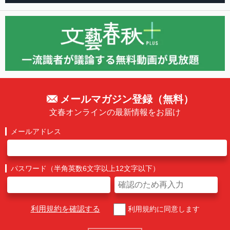
メールマガジン登録（無料）
文春オンラインの最新情報をお届け
メールアドレス
パスワード（半角英数6文字以上12文字以下）
利用規約を確認する
利用規約に同意します