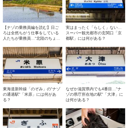
【ナゾの乗務員編を読む】日ご
実はまったく「らしく」ない…
ろは全然ちがう仕事をしている
スーパー観光都市の玄関口「京
人たちが乗務員…“北陸のちょっ
都駅」には何がある？
と異質な観光列車”「花嫁のれ
ん」を走らせるもの
東海道新幹線「のぞみ」の“ナゾ
なぜか滋賀県内でも4番目…“ナ
の通過駅”「米原」には何があ
ゾの県庁所在地の駅”「大津」に
る？
は何がある？