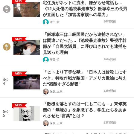
NEW
宅住所がネットに流出、嫌がらせ電話も…
《12人死傷の池袋暴走事故》飯塚幸三の長男
が直面した「加害者家族への暴力」
16時間前
守田 哲
「飯塚幸三は上級国民だから逮捕されない」
NEW
は間違いだった…《池袋暴走事故》警視庁幹
部が「自民党議員」に呼び出されても逮捕を
見送った理由
16時間前
守田 哲
「ヒトより下等な獣」「日本人は皆殺しにす
NEW
べき」特攻作戦が敵国・アメリカ世論に与え
4位
4
た“残酷すぎる影響”
13時間前
保阪 正康
「敵機を落とすのは一にも二にも…」東條英
NEW
機の「無能さ」を象徴する、学生たちをあき
5位
5
れさせた“言葉”とは？
13時間前
保阪 正康