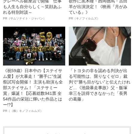
クレーベル銀座店で開催 仕事
欲作に黒木瞳・西岡德馬・吉田
も人生も自分らしく～笑顔あふ
羊が出演決定！《映画『月がみ
れる特別対談～
ている』》
PR（サムソナイト・ジャパン）
PR（キノフィルムズ）
《祝59歳》日本中の【ステイサ
「トヨタの非を認める判決が出
ム愛】が大暴走！ “勝手に”生誕
る可能性は、限りなくゼロ」裁
祭試写会開催！ 主演も助演も全
判で“勝ち目がない”と伝えたけれ
部ステイサム！「ステサミー
ど…《池袋暴走事故》父・飯塚
賞」爆誕！【応募総数941票 全
幸三を説得できなかった「長男
54作品の栄冠に輝いた作品とは
の葛藤」
ー!?】
PR（（株）キノフィルムズ）