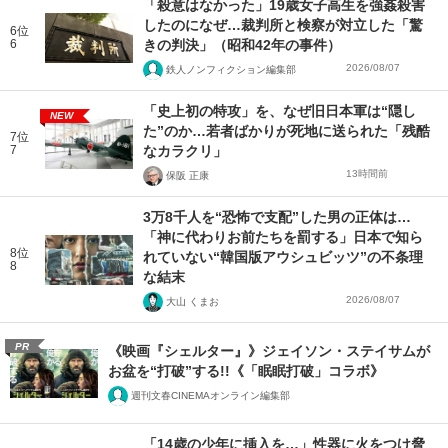
「殺意はなかった」19歳女子高生を強姦殺害
したのになぜ…裁判所と検察が対立した「驚
6位
6
きの判決」（昭和42年の事件）
2026/08/07
鉄人ノンフィクション編集部
「史上初の特攻」を、なぜ旧日本軍は“隠し
NEW
た”のか…若者ばかりが死地に送られた「残酷
7位
7
なカラクリ」
13時間前
保阪 正康
3万8千人を“恐怖で支配”した男の正体は…
「神に代わりお前たちを罰する」日本で知ら
8位
れていない“韓国版アウシュビッツ”の不条理
8
な結末
2026/08/07
大山 くまお
PR
《映画『シェルター』》ジェイソン・ステイサムが
お盆を“打破”する!!《「眠眠打破」コラボ》
週刊文春CINEMAオンライン編集部
「14歳の少年に挿入を…」性器に火をつけ脅