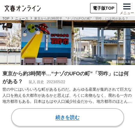
電子版TOP
メニュー
TOP
ニュース
東京から約3時間半…“ナゾのUFOの町”「羽咋」には何がある？
東京から約3時間半…“ナゾのUFOの町”「羽咋」には何
がある？
鼠入 昌史
2023/05/22
世の中にはいろいろな町があるものだ。あらゆる産業が集約されて巨大な
人口を抱える大都市があるかと思えば、ろくに名物もなく、廃れる一方の
地方都市もある。日本はもはや人口減少社会だから、地方都市のほとんど
はいかに廃れるペ…
続きを読む