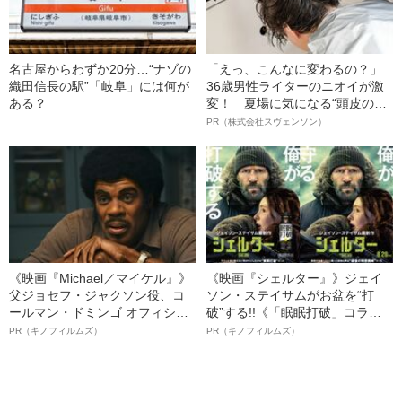
名古屋からわずか20分…“ナゾの
「えっ、こんなに変わるの？」
織田信長の駅”「岐阜」には何が
36歳男性ライターのニオイが激
ある？
変！ 夏場に気になる“頭皮のニ
オイ”や“ベタつき”を解消す
PR（株式会社スヴェンソン）
る、“ウィッグのスペシャリス
ト”が生み出した徹底ケアとは
《映画『Michael／マイケル』》
《映画『シェルター』》ジェイ
父ジョセフ・ジャクソン役、コ
ソン・ステイサムがお盆を“打
ールマン・ドミンゴ オフィシャ
破”する!!《「眠眠打破」コラ
ルインタビュー“観客を魅了した
ボ》
PR（キノフィルムズ）
PR（キノフィルムズ）
名優、複雑な父親像への想いを
語る”《日本興収70億円突破》