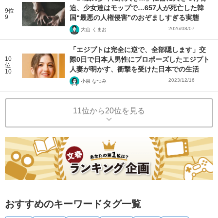
迫、少女達はモップで…657人が死亡した韓
9位
9
国“最悪の人権侵害”のおぞましすぎる実態
2026/08/07
大山 くまお
「エジプトは完全に逆で、全部隠します」交
10
際0日で日本人男性にプロポーズしたエジプト
位
人妻が明かす、衝撃を受けた日本での生活
10
2023/12/16
小泉 なつみ
11位から20位を見る
おすすめのキーワードタグ一覧