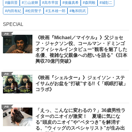
#藤田晋
#三山凌輝
#高市早苗
#後藤真希
#森岡毅
#城彰二
#内田有紀
#松田聖子
#玉木雄一郎
#亀和田武
SPECIAL
PR
《映画『Michael／マイケル』》父ジョセ
フ・ジャクソン役、コールマン・ドミンゴ
オフィシャルインタビュー“観客を魅了した
名優、複雑な父親像への想いを語る”《日本
興収70億円突破》
PR
《映画『シェルター』》ジェイソン・ステ
イサムがお盆を“打破”する!!《「眠眠打破」
コラボ》
PR
「えっ、こんなに変わるの？」36歳男性ラ
イターのニオイが激変！ 夏場に気にな
る“頭皮のニオイ”や“ベタつき”を解消す
る、“ウィッグのスペシャリスト”が生み出