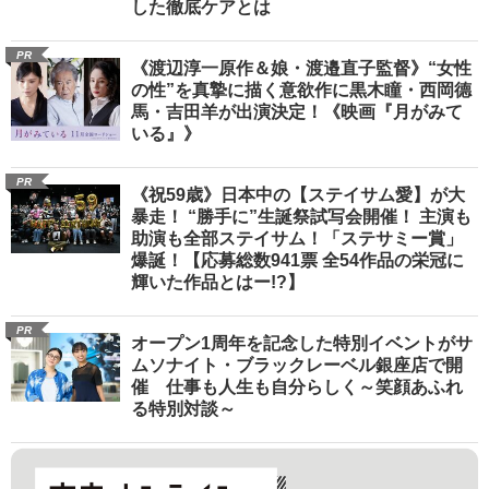
した徹底ケアとは
PR
《渡辺淳一原作＆娘・渡邉直子監督》“女性
の性”を真摯に描く意欲作に黒木瞳・西岡德
馬・吉田羊が出演決定！《映画『月がみて
いる』》
PR
《祝59歳》日本中の【ステイサム愛】が大
暴走！ “勝手に”生誕祭試写会開催！ 主演も
助演も全部ステイサム！「ステサミー賞」
爆誕！【応募総数941票 全54作品の栄冠に
輝いた作品とはー!?】
PR
オープン1周年を記念した特別イベントがサ
ムソナイト・ブラックレーベル銀座店で開
催 仕事も人生も自分らしく～笑顔あふれ
る特別対談～