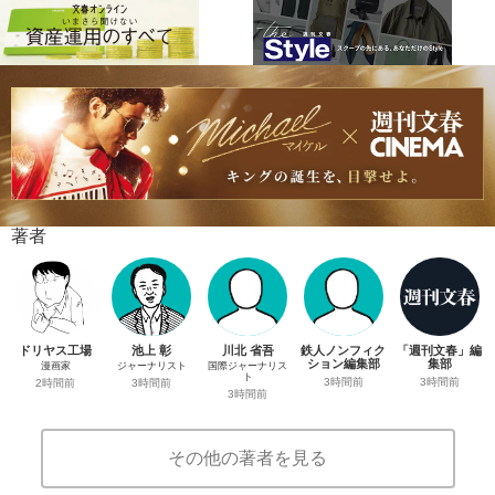
著者
ドリヤス工場
池上 彰
川北 省吾
鉄人ノンフィク
「週刊文春」編
ション編集部
集部
漫画家
ジャーナリスト
国際ジャーナリス
ト
3時間前
3時間前
2時間前
3時間前
3時間前
その他の著者を見る