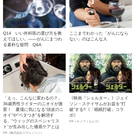
Q14 いい外科医の選び方を教
ここまでわかった「がんになら
えてほしい。――がんにまつわ
ない」のはこんな人
る素朴な疑問 Q&A
「えっ、こんなに変わるの？」
《映画『シェルター』》ジェイ
36歳男性ライターのニオイが激
ソン・ステイサムがお盆を“打
変！ 夏場に気になる“頭皮のニ
破”する!!《「眠眠打破」コラ
オイ”や“ベタつき”を解消す
ボ》
る、“ウィッグのスペシャリス
PR（キノフィルムズ）
ト”が生み出した徹底ケアとは
PR（株式会社スヴェンソン）