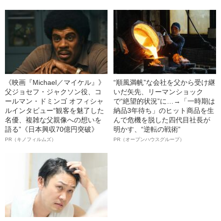
《映画『Michael／マイケル』》
“順風満帆”な会社を父から受け継
父ジョセフ・ジャクソン役、コ
いだ矢先、リーマンショック
ールマン・ドミンゴ オフィシャ
で“絶望的状況”に…→「一時期は
ルインタビュー“観客を魅了した
納品3年待ち」のヒット商品を生
名優、複雑な父親像への想いを
んで危機を脱した四代目社長が
語る”《日本興収70億円突破》
明かす、“逆転の戦術”
PR（キノフィルムズ）
PR（オープンハウスグループ）