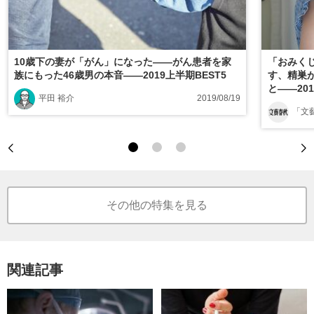
10歳下の妻が「がん」になった――がん患者を家
「おみくじ
族にもった46歳男の本音――2019上半期BEST5
す、精巣が
と――201
平田 裕介
2019/08/19
「文
その他の特集を見る
関連記事