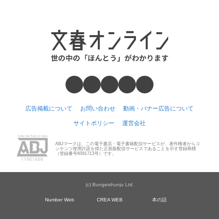
広告掲載について
お問い合わせ
動画・バナー広告について
サイトポリシー
運営会社
ABJマークは、この電子書店・電子書籍配信サービスが、著作権者からコ
ンテンツ使用許諾を得た正規版配信サービスであることを示す登録商標
（登録番号6091713号）です。
(c) Bungeishunju Ltd.
Number Web
CREA WEB
本の話