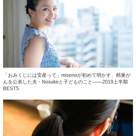
「おみくじには安産って」misonoが初めて明かす、精巣が
んを公表した夫・Nosukeと子どものこと――2019上半期
BEST5