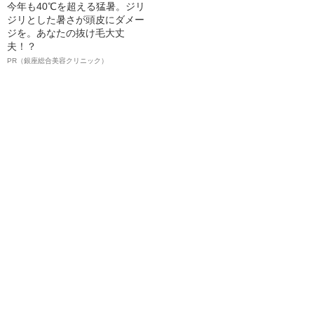
今年も40℃を超える猛暑。ジリ
ジリとした暑さが頭皮にダメー
ジを。あなたの抜け毛大丈
夫！？
PR（銀座総合美容クリニック）